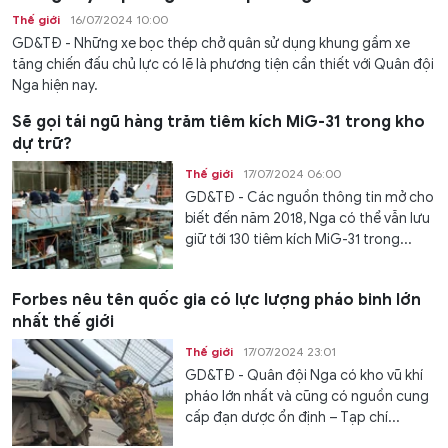
Thế giới
16/07/2024 10:00
GD&TĐ - Những xe bọc thép chở quân sử dụng khung gầm xe
tăng chiến đấu chủ lực có lẽ là phương tiện cần thiết với Quân đội
Nga hiện nay.
Sẽ gọi tái ngũ hàng trăm tiêm kích MiG-31 trong kho
dự trữ?
Thế giới
17/07/2024 06:00
GD&TĐ - Các nguồn thông tin mở cho
biết đến năm 2018, Nga có thể vẫn lưu
giữ tới 130 tiêm kích MiG-31 trong...
Forbes nêu tên quốc gia có lực lượng pháo binh lớn
nhất thế giới
Thế giới
17/07/2024 23:01
GD&TĐ - Quân đội Nga có kho vũ khí
pháo lớn nhất và cũng có nguồn cung
cấp đạn dược ổn định – Tạp chí...