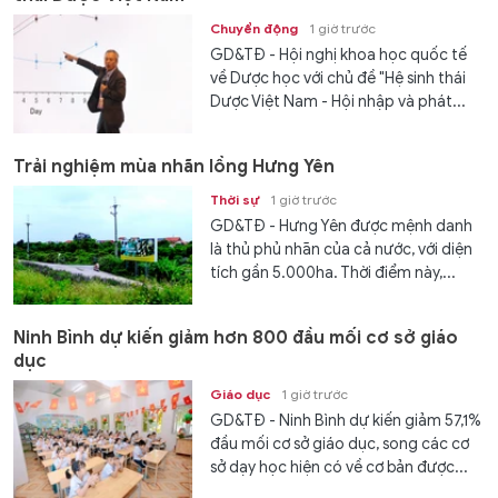
Chuyển động
1 giờ trước
GD&TĐ - Hội nghị khoa học quốc tế
về Dược học với chủ đề "Hệ sinh thái
Dược Việt Nam - Hội nhập và phát...
Trải nghiệm mùa nhãn lồng Hưng Yên
Thời sự
1 giờ trước
GD&TĐ - Hưng Yên được mệnh danh
là thủ phủ nhãn của cả nước, với diện
tích gần 5.000ha. Thời điểm này,...
Ninh Bình dự kiến giảm hơn 800 đầu mối cơ sở giáo
dục
Giáo dục
1 giờ trước
GD&TĐ - Ninh Bình dự kiến giảm 57,1%
đầu mối cơ sở giáo dục, song các cơ
sở dạy học hiện có về cơ bản được...