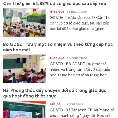
Cần Thơ giảm 64,88% cơ sở giáo dục sau sắp xếp
Giáo dục
28 phút trước
GD&TĐ - Trước sắp xếp, TP Cần Thơ
có 1.156 cơ sở giáo dục, sau sắp xếp
còn lại 406 cơ sở giáo dục (giảm...
Bộ GD&ĐT lưu ý một số nhiệm vụ theo từng cấp học
năm học mới
Giáo dục
46 phút trước
GD&TĐ - Bộ GD&ĐT lưu ý một số
nhiệm vụ trọng tâm đối với cấp tiểu
học, trung học cơ sở và trung học...
Hải Phòng thúc đẩy chuyển đổi số trong giáo dục
qua hoạt động thiết thực
Kết nối
50 phút trước
GD&TĐ - Xã Tân Minh, TP Hải Phòng tổ
chức thành công Ngày hội “Học sinh