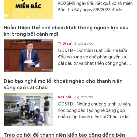
KQXSMB ngày 8/8. Kết quả xổ số miền
Bắc thứ Bảy ngày 8/8/2026 được...
Hoàn thiện thể chế nhằm khơi thông nguồn lực dầu
khí trong bối cảnh mới
Thời sự
2 giờ trước
GD&TĐ - Dự thảo Luật Dầu khí (sửa
đổi) bổ sung cơ chế phân quyền, ưu
đãi đầu tư và phát triển công nghệ,...
Đào tạo nghề mở lối thoát nghèo cho thanh niên
vùng cao Lai Châu
Kết nối
2 giờ trước
GD&TĐ - Những chương trình tư vấn,
học bổng đào tạo nghề đang góp
phần giúp thanh niên Lai Châu trở lại...
Trao cơ hội để thanh niên kiến tạo cộng đồng bền