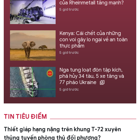
của Rheinmetall tăng mạnh?
5 giờ trước
Kenya: Cái chết của những
con voi gây lo ngại về an toàn
thực phẩm
5 giờ trước
Nga tung loạt đòn tập kích,
phá hủy 34 tàu, 5 xe tăng và
77 pháo Ukraine
5 giờ trước
TIN TIÊU ĐIỂM
Thiết giáp hạng nặng trên khung T-72 xuyên
thủng tuyến phòng thủ đối phương?