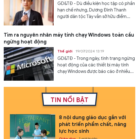
GD&TĐ - Dù điều kiện học tập có phần
hạn chế nhưng, Dương Đình Thanh
người dân tộc Tày vẫn sở hữu điểm...
Tìm ra nguyên nhân máy tính chạy Windows toàn cầu
ngừng hoạt động
Thế giới
19/07/2024 13:19
GD&TĐ - Trong ngày, tình trạng ngừng
hoạt động của các thiết bị máy tính
chạy Windows được báo cáo ở nhiều...
TIN NỔI BẬT
8 nội dung giáo dục gắn với
phát triển phẩm chất, năng
lực học sinh
Giáo dục
1 giờ trước