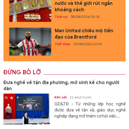
nước và thế giới rút ngắn
khoảng cách
Thời sự
08/08/2026 00:32
Man United chiêu mộ tiền
đạo của Brentford
Thể thao
07/08/2026 23:09
ĐỪNG BỎ LỠ
Đưa nghề về tận địa phương, mở sinh kế cho người
dân
Kết nối
22 phút trước
GD&TĐ - Từ những lớp học nghề
được đưa về tận xã, giáo dục nghề
nghiệp đang mở thêm cơ hội việc...