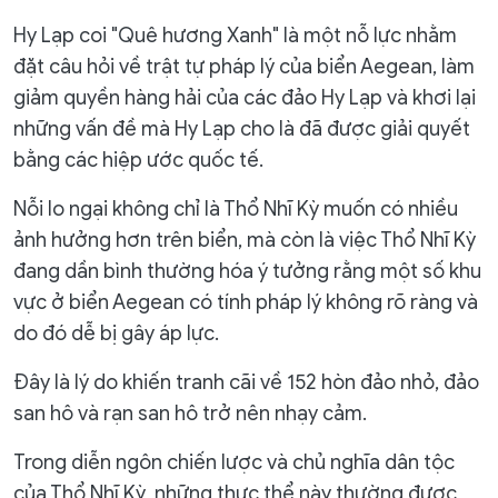
Hy Lạp coi "Quê hương Xanh" là một nỗ lực nhằm
đặt câu hỏi về trật tự pháp lý của biển Aegean, làm
giảm quyền hàng hải của các đảo Hy Lạp và khơi lại
những vấn đề mà Hy Lạp cho là đã được giải quyết
bằng các hiệp ước quốc tế.
Nỗi lo ngại không chỉ là Thổ Nhĩ Kỳ muốn có nhiều
ảnh hưởng hơn trên biển, mà còn là việc Thổ Nhĩ Kỳ
đang dần bình thường hóa ý tưởng rằng một số khu
vực ở biển Aegean có tính pháp lý không rõ ràng và
do đó dễ bị gây áp lực.
Đây là lý do khiến tranh cãi về 152 hòn đảo nhỏ, đảo
san hô và rạn san hô trở nên nhạy cảm.
Trong diễn ngôn chiến lược và chủ nghĩa dân tộc
của Thổ Nhĩ Kỳ, những thực thể này thường được