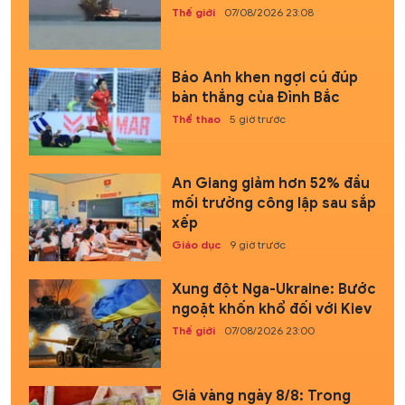
Thế giới
07/08/2026 23:08
Báo Anh khen ngợi cú đúp
bàn thắng của Đình Bắc
Thể thao
5 giờ trước
An Giang giảm hơn 52% đầu
mối trường công lập sau sắp
xếp
Giáo dục
9 giờ trước
Xung đột Nga-Ukraine: Bước
ngoặt khốn khổ đối với Kiev
Thế giới
07/08/2026 23:00
Giá vàng ngày 8/8: Trong