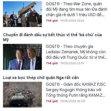
GD&TĐ - Theo War Zone, quân
đội Mỹ đang tìm mua tên lửa đánh
chặn giá rẻ dưới 1 triệu USD để...
Thế giới
19/05/2026 23:22
Chuyến đi đánh dấu sự kết thúc vị thế 'bá chủ' của
Mỹ
GD&TĐ - Theo chuyên gia
Ladislav Zemanek, Mỹ không còn
đối đầu với Trung Quốc từ vị thế...
Thế giới
19/05/2026 23:19
Loại xe bọc thép chở quân Nga rất cần
GD&TĐ - Giám đốc KAMAZ PJSC
Sergey Kogogin thông báo với
Tổng thống Putin rằng KAMAZ...
Thế giới
19/05/2026 05:00