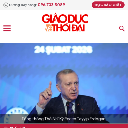
096.733.5089
Đường dây nóng:
ĐỌC BÁO GIẤY
Tổng thống Thổ Nhĩ Kỳ Recep Tayyip Erdogan.