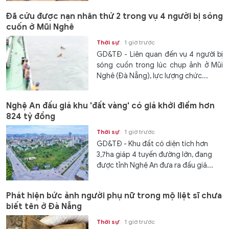
Đã cứu được nạn nhân thứ 2 trong vụ 4 người bị sóng
cuốn ở Mũi Nghê
Thời sự
1 giờ trước
GD&TĐ - Liên quan đến vụ 4 người bị
sóng cuốn trong lúc chụp ảnh ở Mũi
Nghê (Đà Nẵng), lực lượng chức...
Nghệ An đấu giá khu 'đất vàng' có giá khởi điểm hơn
824 tỷ đồng
Thời sự
1 giờ trước
GD&TĐ - Khu đất có diện tích hơn
3,7ha giáp 4 tuyến đường lớn, đang
được tỉnh Nghệ An đưa ra đấu giá...
Phát hiện bức ảnh người phụ nữ trong mộ liệt sĩ chưa
biết tên ở Đà Nẵng
Thời sự
1 giờ trước