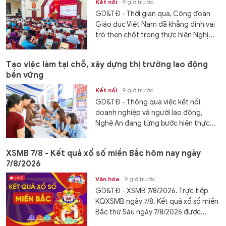
Kết nối
9 giờ trước
GD&TĐ - Thời gian qua, Công đoàn
Giáo dục Việt Nam đã khẳng định vai
trò then chốt trong thực hiện Nghị...
Tạo việc làm tại chỗ, xây dựng thị trường lao động
bền vững
Kết nối
9 giờ trước
GD&TĐ - Thông qua việc kết nối
doanh nghiệp và người lao động,
Nghệ An đang từng bước hiện thực...
XSMB 7/8 - Kết quả xổ số miền Bắc hôm nay ngày
7/8/2026
Văn hóa
9 giờ trước
GD&TĐ - XSMB 7/8/2026. Trực tiếp
KQXSMB ngày 7/8. Kết quả xổ số miền
Bắc thứ Sáu ngày 7/8/2026 được...