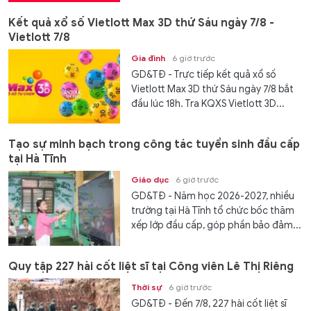
Kết quả xổ số Vietlott Max 3D thứ Sáu ngày 7/8 -
Vietlott 7/8
Gia đình
6 giờ trước
GD&TĐ - Trực tiếp kết quả xổ số
Vietlott Max 3D thứ Sáu ngày 7/8 bắt
đầu lúc 18h. Tra KQXS Vietlott 3D...
Tạo sự minh bạch trong công tác tuyển sinh đầu cấp
tại Hà Tĩnh
Giáo dục
6 giờ trước
GD&TĐ - Năm học 2026-2027, nhiều
trường tại Hà Tĩnh tổ chức bốc thăm
xếp lớp đầu cấp, góp phần bảo đảm...
Quy tập 227 hài cốt liệt sĩ tại Công viên Lê Thị Riêng
Thời sự
6 giờ trước
GD&TĐ - Đến 7/8, 227 hài cốt liệt sĩ