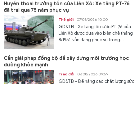
Huyền thoại trường tồn của Liên Xô: Xe tăng PT-76
đã trải qua 75 năm phục vụ
Thế giới
07/08/2026 10:00
GD&TĐ - Xe tăng lội nước PT-76 của
Liên Xô được đưa vào biên chế tháng
8/1951, vẫn đang phục vụ trong...
Cần giải pháp đồng bộ để xây dựng môi trường học
đường khỏe mạnh
Trao đổi
07/08/2026 09:59
GD&TĐ - Để nâng cao chất lượng sức
khỏe học đường, cần đồng bộ nhiều
giải pháp, tăng phối hợp giữa nhà...
Ghi nhận công lao những 'người gieo mầm' từ gian
khó
Trao đổi
07/08/2026 09:43
GD&TĐ - Đề xuất trợ cấp từ 6,5 triệu