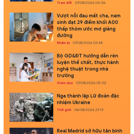
Trao đổi
07/08/2026 04:06
Vượt nỗi đau mất cha, nam
sinh đạt 29 điểm khối A00
thấp thỏm ước mơ giảng
đường
Nhân ái
07/08/2026 03:48
Bộ GD&ĐT hướng dẫn rèn
luyện thể chất, thực hành
nghệ thuật trong nhà
trường
Giáo dục
07/08/2026 05:02
Nga thành lập Lữ đoàn đặc
nhiệm Ukraine
Thế giới
06/08/2026 23:13
Real Madrid sở hữu tân binh