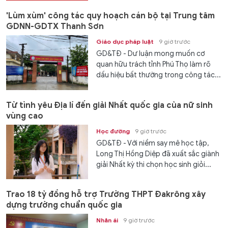
'Lùm xùm' công tác quy hoạch cán bộ tại Trung tâm
GDNN-GDTX Thanh Sơn
Giáo dục pháp luật
9 giờ trước
GD&TĐ - Dư luận mong muốn cơ
quan hữu trách tỉnh Phú Thọ làm rõ
dấu hiệu bất thường trong công tác...
Từ tình yêu Địa lí đến giải Nhất quốc gia của nữ sinh
vùng cao
Học đường
9 giờ trước
GD&TĐ - Với niềm say mê học tập,
Long Thị Hồng Diệp đã xuất sắc giành
giải Nhất kỳ thi chọn học sinh giỏi...
Trao 18 tỷ đồng hỗ trợ Trường THPT Đakrông xây
dựng trường chuẩn quốc gia
Nhân ái
9 giờ trước