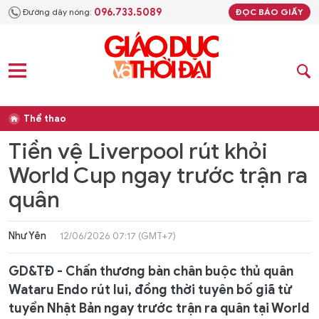
096.733.5089
Đường dây nóng:
ĐỌC BÁO GIẤY
Thể thao
Tiền vệ Liverpool rút khỏi
World Cup ngay trước trận ra
quân
Như Yên
12/06/2026 07:17 (GMT+7)
GD&TĐ - Chấn thương bàn chân buộc thủ quân
Wataru Endo rút lui, đồng thời tuyên bố giã từ
tuyển Nhật Bản ngay trước trận ra quân tại World