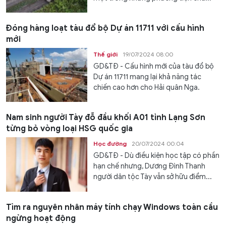
Đóng hàng loạt tàu đổ bộ Dự án 11711 với cấu hình
mới
Thế giới
19/07/2024 08:00
GD&TĐ - Cấu hình mới của tàu đổ bộ
Dự án 11711 mang lại khả năng tác
chiến cao hơn cho Hải quân Nga.
Nam sinh người Tày đỗ đầu khối A01 tỉnh Lạng Sơn
từng bỏ vòng loại HSG quốc gia
Học đường
20/07/2024 00:04
GD&TĐ - Dù điều kiện học tập có phần
hạn chế nhưng, Dương Đình Thanh
người dân tộc Tày vẫn sở hữu điểm...
Tìm ra nguyên nhân máy tính chạy Windows toàn cầu
ngừng hoạt động