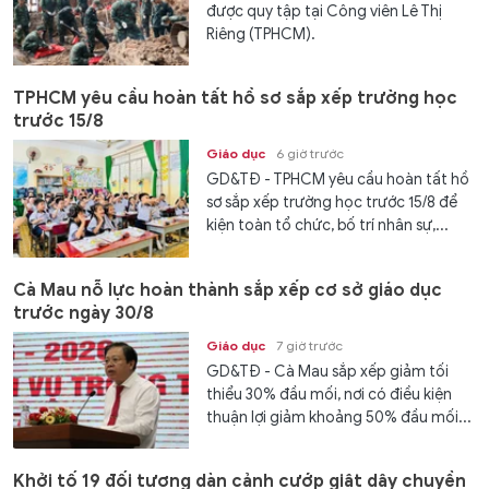
được quy tập tại Công viên Lê Thị
Riêng (TPHCM).
TPHCM yêu cầu hoàn tất hồ sơ sắp xếp trường học
trước 15/8
Giáo dục
6 giờ trước
GD&TĐ - TPHCM yêu cầu hoàn tất hồ
sơ sắp xếp trường học trước 15/8 để
kiện toàn tổ chức, bố trí nhân sự,...
Cà Mau nỗ lực hoàn thành sắp xếp cơ sở giáo dục
trước ngày 30/8
Giáo dục
7 giờ trước
GD&TĐ - Cà Mau sắp xếp giảm tối
thiểu 30% đầu mối, nơi có điều kiện
thuận lợi giảm khoảng 50% đầu mối...
Khởi tố 19 đối tượng dàn cảnh cướp giật dây chuyền