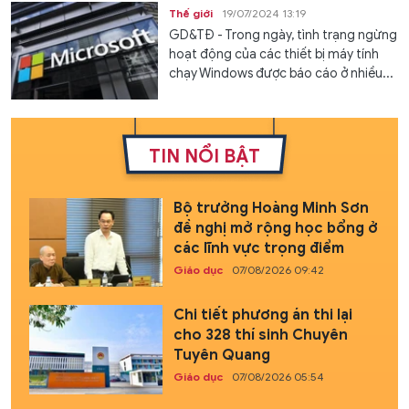
Thế giới
19/07/2024 13:19
GD&TĐ - Trong ngày, tình trạng ngừng
hoạt động của các thiết bị máy tính
chạy Windows được báo cáo ở nhiều...
TIN NỔI BẬT
Bộ trưởng Hoàng Minh Sơn
đề nghị mở rộng học bổng ở
các lĩnh vực trọng điểm
Giáo dục
07/08/2026 09:42
Chi tiết phương án thi lại
cho 328 thí sinh Chuyên
Tuyên Quang
Giáo dục
07/08/2026 05:54