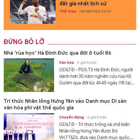
đắt giá nhất lịch sử
Thể thao
06/08/2026 23:03
ĐỪNG BỎ LỠ
Nhà ‘rùa học’ Hà Đình Đức qua đời ở tuổi 86
Văn hóa
4 giờ trước
GD&TĐ - PGS.TS Hà Đình Đức, người
dành hơn 30 năm nghiên cứu rùa Hồ
Gươm qua đời lúc 4h45 ngày 7/8 tại...
Tri thức Nhãn lồng Hưng Yên vào Danh mục Di sản
văn hóa phi vật thể quốc gia
Chuyển động
4 giờ trước
GD&TĐ - Tri thức trồng và chế biến
Nhãn lồng Hưng Yên được Bộ
VH,TT&DL đưa vào Danh mục quốc...