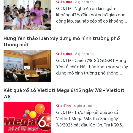
Giáo dục
6 giờ trước
GD&TĐ - Nghệ An dự kiến giảm
khoảng 47% đầu mối cơ sở giáo dục
công lập, sau sắp xếp sẽ có khoảng...
Hưng Yên thảo luận xây dựng mô hình trường phổ
thông mới
Giáo dục
6 giờ trước
GD&TĐ - Chiều 7/8, Sở GD&ĐT Hưng
Yên tổ chức Hội thảo khoa học về xây
dựng mô hình trường phổ thông...
Kết quả xổ số Vietlott Mega 6/45 ngày 7/8 - Vietlott
7/8
Gia đình
6 giờ trước
GD&TĐ - Trực tiếp kết quả xổ số
Vietlott Mega 6/45 thứ Sáu ngày
7/8/2026 bắt đầu lúc 18h. Tra KQXS...