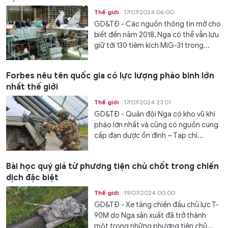
Thế giới
17/07/2024 06:00
GD&TĐ - Các nguồn thông tin mở cho
biết đến năm 2018, Nga có thể vẫn lưu
giữ tới 130 tiêm kích MiG-31 trong...
Forbes nêu tên quốc gia có lực lượng pháo binh lớn
nhất thế giới
Thế giới
17/07/2024 23:01
GD&TĐ - Quân đội Nga có kho vũ khí
pháo lớn nhất và cũng có nguồn cung
cấp đạn dược ổn định – Tạp chí...
Bài học quý giá từ phương tiện chủ chốt trong chiến
dịch đặc biệt
Thế giới
19/07/2024 00:00
GD&TĐ - Xe tăng chiến đấu chủ lực T-
90M do Nga sản xuất đã trở thành
một trong những phương tiện chủ...