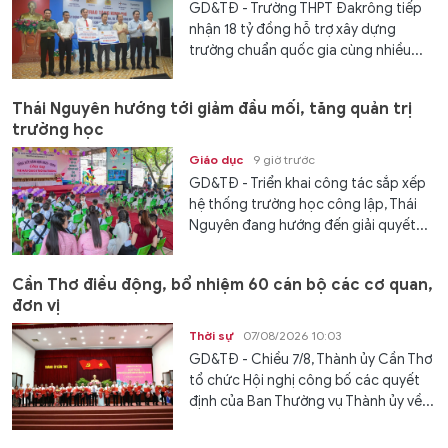
GD&TĐ - Trường THPT Đakrông tiếp
nhận 18 tỷ đồng hỗ trợ xây dựng
trường chuẩn quốc gia cùng nhiều...
Thái Nguyên hướng tới giảm đầu mối, tăng quản trị
trường học
Giáo dục
9 giờ trước
GD&TĐ - Triển khai công tác sắp xếp
hệ thống trường học công lập, Thái
Nguyên đang hướng đến giải quyết...
Cần Thơ điều động, bổ nhiệm 60 cán bộ các cơ quan,
đơn vị
Thời sự
07/08/2026 10:03
GD&TĐ - Chiều 7/8, Thành ủy Cần Thơ
tổ chức Hội nghị công bố các quyết
định của Ban Thường vụ Thành ủy về...