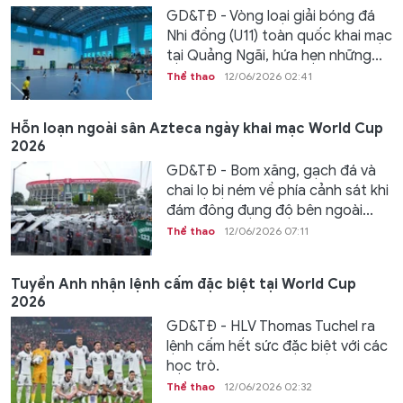
GD&TĐ - Vòng loại giải bóng đá
Nhi đồng (U11) toàn quốc khai mạc
tại Quảng Ngãi, hứa hẹn những...
Thể thao
12/06/2026 02:41
Hỗn loạn ngoài sân Azteca ngày khai mạc World Cup
2026
GD&TĐ - Bom xăng, gạch đá và
chai lọ bị ném về phía cảnh sát khi
đám đông đụng độ bên ngoài...
Thể thao
12/06/2026 07:11
Tuyển Anh nhận lệnh cấm đặc biệt tại World Cup
2026
GD&TĐ - HLV Thomas Tuchel ra
lệnh cấm hết sức đặc biệt với các
học trò.
Thể thao
12/06/2026 02:32