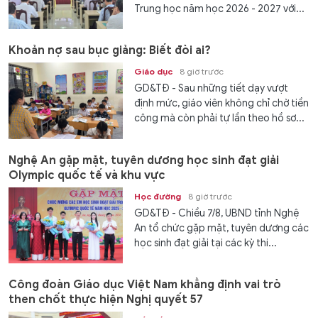
Trung học năm học 2026 - 2027 với...
Khoản nợ sau bục giảng: Biết đòi ai?
Giáo dục
8 giờ trước
GD&TĐ - Sau những tiết dạy vượt
định mức, giáo viên không chỉ chờ tiền
công mà còn phải tự lần theo hồ sơ...
Nghệ An gặp mặt, tuyên dương học sinh đạt giải
Olympic quốc tế và khu vực
Học đường
8 giờ trước
GD&TĐ - Chiều 7/8, UBND tỉnh Nghệ
An tổ chức gặp mặt, tuyên dương các
học sinh đạt giải tại các kỳ thi...
Công đoàn Giáo dục Việt Nam khẳng định vai trò
then chốt thực hiện Nghị quyết 57