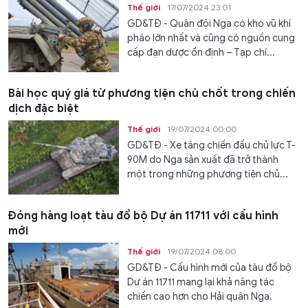
Thế giới
17/07/2024 23:01
GD&TĐ - Quân đội Nga có kho vũ khí
pháo lớn nhất và cũng có nguồn cung
cấp đạn dược ổn định – Tạp chí...
Bài học quý giá từ phương tiện chủ chốt trong chiến
dịch đặc biệt
Thế giới
19/07/2024 00:00
GD&TĐ - Xe tăng chiến đấu chủ lực T-
90M do Nga sản xuất đã trở thành
một trong những phương tiện chủ...
Đóng hàng loạt tàu đổ bộ Dự án 11711 với cấu hình
mới
Thế giới
19/07/2024 08:00
GD&TĐ - Cấu hình mới của tàu đổ bộ
Dự án 11711 mang lại khả năng tác
chiến cao hơn cho Hải quân Nga.