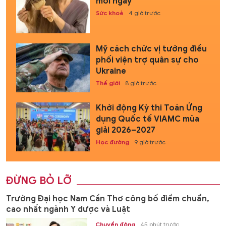
mỗi ngày
Sức khoẻ
4 giờ trước
Mỹ cách chức vị tướng điều
phối viện trợ quân sự cho
Ukraine
Thế giới
8 giờ trước
Khởi động Kỳ thi Toán Ứng
dụng Quốc tế VIAMC mùa
giải 2026–2027
Học đường
9 giờ trước
ĐỪNG BỎ LỠ
Trường Đại học Nam Cần Thơ công bố điểm chuẩn,
cao nhất ngành Y dược và Luật
Chuyển động
45 phút trước