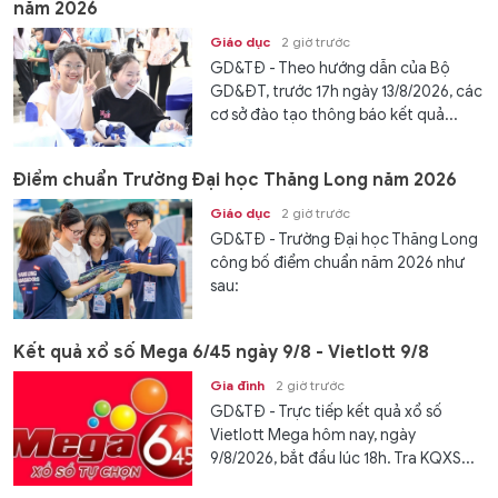
năm 2026
Giáo dục
2 giờ trước
GD&TĐ - Theo hướng dẫn của Bộ
GD&ĐT, trước 17h ngày 13/8/2026, các
cơ sở đào tạo thông báo kết quả...
Điểm chuẩn Trường Đại học Thăng Long năm 2026
Giáo dục
2 giờ trước
GD&TĐ - Trường Đại học Thăng Long
công bố điểm chuẩn năm 2026 như
sau:
Kết quả xổ số Mega 6/45 ngày 9/8 - Vietlott 9/8
Gia đình
2 giờ trước
GD&TĐ - Trực tiếp kết quả xổ số
Vietlott Mega hôm nay, ngày
9/8/2026, bắt đầu lúc 18h. Tra KQXS...