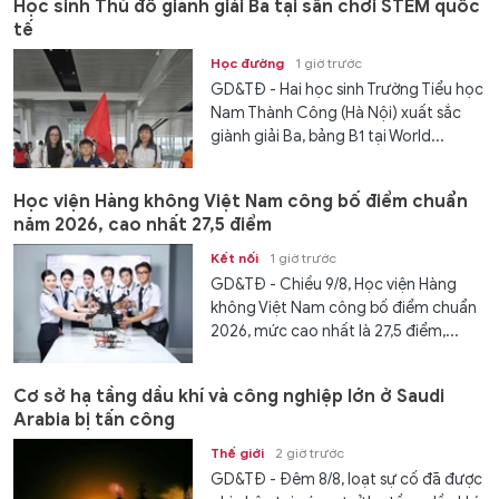
Học sinh Thủ đô giành giải Ba tại sân chơi STEM quốc
tế
Học đường
1 giờ trước
GD&TĐ - Hai học sinh Trường Tiểu học
Nam Thành Công (Hà Nội) xuất sắc
giành giải Ba, bảng B1 tại World...
Học viện Hàng không Việt Nam công bố điểm chuẩn
năm 2026, cao nhất 27,5 điểm
Kết nối
1 giờ trước
GD&TĐ - Chiều 9/8, Học viện Hàng
không Việt Nam công bố điểm chuẩn
2026, mức cao nhất là 27,5 điểm,...
Cơ sở hạ tầng dầu khí và công nghiệp lớn ở Saudi
Arabia bị tấn công
Thế giới
2 giờ trước
GD&TĐ - Đêm 8/8, loạt sự cố đã được