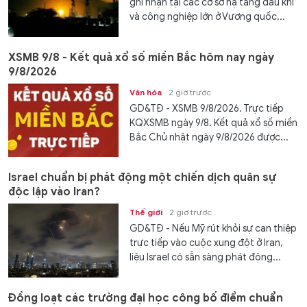
ghi nhận tại các cơ sở hạ tầng dầu khí
và công nghiệp lớn ở Vương quốc...
XSMB 9/8 - Kết quả xổ số miền Bắc hôm nay ngày
9/8/2026
Văn hóa
2 giờ trước
GD&TĐ - XSMB 9/8/2026. Trực tiếp
KQXSMB ngày 9/8. Kết quả xổ số miền
Bắc Chủ nhật ngày 9/8/2026 được...
Israel chuẩn bị phát động một chiến dịch quân sự
độc lập vào Iran?
Thế giới
2 giờ trước
GD&TĐ - Nếu Mỹ rút khỏi sự can thiệp
trực tiếp vào cuộc xung đột ở Iran,
liệu Israel có sẵn sàng phát động...
Đồng loạt các trường đại học công bố điểm chuẩn