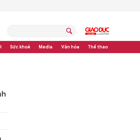
i
Sức khoẻ
Media
Văn hóa
Thể thao
hệ thống văn bản quy phạm pháp luật
nh
a