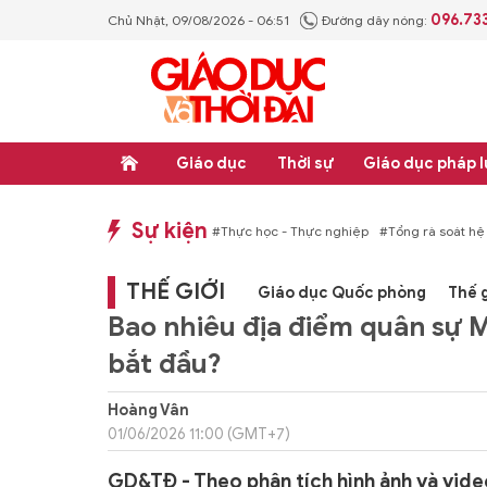
096.73
Chủ Nhật, 09/08/2026 - 06:51
Đường dây nóng:
Giáo dục
Thời sự
Giáo dục pháp l
Sự kiện
hống văn bản quy phạm pháp luật
#Thực học - Thực nghiệp
#Tổng rà soát hệ
THẾ GIỚI
Giáo dục Quốc phòng
Thế g
Bao nhiêu địa điểm quân sự Mỹ
bắt đầu?
Hoàng Vân
01/06/2026 11:00 (GMT+7)
GD&TĐ - Theo phân tích hình ảnh và video,