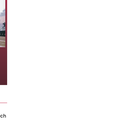
Pakistan, Thổ Nhĩ Kỳ và Saudi
Arabia vừa thành lập một ‘NATO
Hồi giáo’?
2 giờ trước
ích