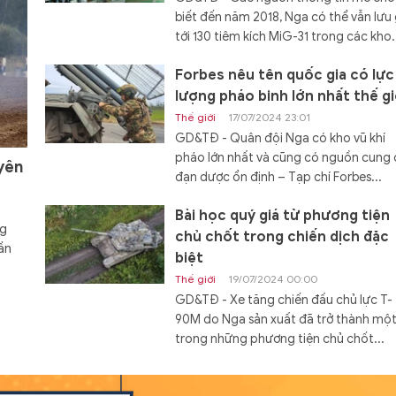
biết đến năm 2018, Nga có thể vẫn lưu 
tới 130 tiêm kích MiG-31 trong các kho.
Forbes nêu tên quốc gia có lực
lượng pháo binh lớn nhất thế gi
Thế giới
17/07/2024 23:01
GD&TĐ - Quân đội Nga có kho vũ khí
pháo lớn nhất và cũng có nguồn cung
yên
đạn dược ổn định – Tạp chí Forbes...
Bài học quý giá từ phương tiện
ng
chủ chốt trong chiến dịch đặc
ần
biệt
Thế giới
19/07/2024 00:00
GD&TĐ - Xe tăng chiến đấu chủ lực T-
90M do Nga sản xuất đã trở thành mộ
trong những phương tiện chủ chốt...
Đóng hàng loạt tàu đổ bộ Dự á