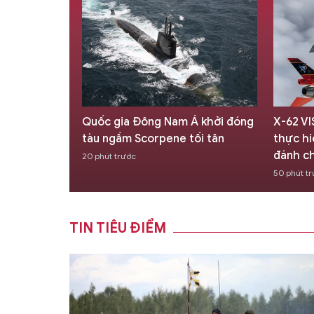
 Á khởi đóng
X-62 VISTA điều khiển bằng AI
Một 'q
tối tân
thực hiện thành công 27 vụ
lượng 
đánh chặn tự động
Xô
50 phút trước
1 giờ trư
TIN TIÊU ĐIỂM