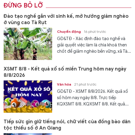
ĐỪNG BỎ LỠ
Đào tạo nghề gắn với sinh kế, mở hướng giảm nghèo
ở vùng cao Tà Rụt
Chuyển động
16 phút trước
GD&TĐ - Xác định đào tạo nghề và
giải quyết việc làm là chìa khoá then
chốt để giảm nghèo bền vững, xã Tà...
XSMT 8/8 - Kết quả xổ số miền Trung hôm nay ngày
8/8/2026
Văn hóa
21 phút trước
GD&TĐ - XSMT 8/8/2026. Kết quả xổ
số hôm nay ngày 8/8. Trực tiếp
KQXSMT 8/8. KQXSMT 8/8. Kết quả...
Tiếp sức gìn giữ tiếng nói, chữ viết của đồng bào dân
tộc thiểu số ở An Giang