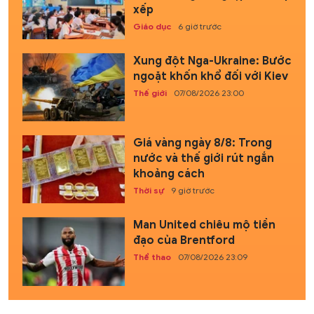
xếp
Giáo dục
6 giờ trước
Xung đột Nga-Ukraine: Bước
ngoặt khốn khổ đối với Kiev
Thế giới
07/08/2026 23:00
Giá vàng ngày 8/8: Trong
nước và thế giới rút ngắn
khoảng cách
Thời sự
9 giờ trước
Man United chiêu mộ tiền
đạo của Brentford
Thể thao
07/08/2026 23:09