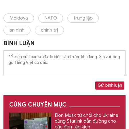
Moldova
NATO
trung lập
an ninh
chính trị
BÌNH LUẬN
Gửi bình luận
CÙNG CHUYÊN MỤC
Elon Musk từ chối cho Ukraine
dùng Starlink dẫn đường cho
các đòn tập kích