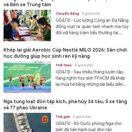
và Bến xe Trung tâm
Chuyển động
2 giờ trước
GD&TĐ - Lực lượng Công an Đà Nẵng
đồng loạt ra quân test nhanh ma túy
đối với hàng trăm tiểu thương tại...
Khép lại giải Aerobic Cúp Nestlé MILO 2026: Sân chơi
học đường giúp học sinh rèn kỹ năng
Thể thao
4 giờ trước
GD&TĐ - Sau nhiều tháng luyện tập,
hàng nghìn học sinh TP.HCM đã khép
lại mùa hè bằng những bài biểu diễn...
Nga tung loạt đòn tập kích, phá hủy 34 tàu, 5 xe tăng
và 77 pháo Ukraine
Thế giới
2 giờ trước
GD&TĐ - Bộ Quốc phòng Nga cho
biết đã tiến hành loạt đòn tấn