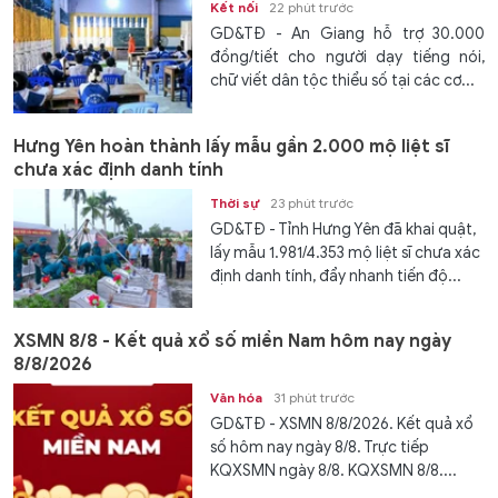
Kết nối
22 phút trước
GD&TĐ - An Giang hỗ trợ 30.000
đồng/tiết cho người dạy tiếng nói,
chữ viết dân tộc thiểu số tại các cơ...
Hưng Yên hoàn thành lấy mẫu gần 2.000 mộ liệt sĩ
chưa xác định danh tính
Thời sự
23 phút trước
GD&TĐ - Tỉnh Hưng Yên đã khai quật,
lấy mẫu 1.981/4.353 mộ liệt sĩ chưa xác
định danh tính, đẩy nhanh tiến độ...
XSMN 8/8 - Kết quả xổ số miền Nam hôm nay ngày
8/8/2026
Văn hóa
31 phút trước
GD&TĐ - XSMN 8/8/2026. Kết quả xổ
số hôm nay ngày 8/8. Trực tiếp
KQXSMN ngày 8/8. KQXSMN 8/8....