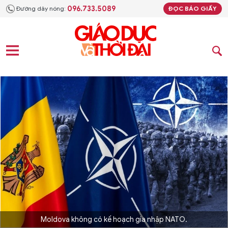
096.733.5089
Đường dây nóng:
ĐỌC BÁO GIẤY
Moldova không có kế hoạch gia nhập NATO.