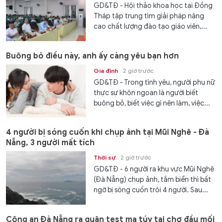
GD&TĐ - Hội thảo khoa học tại Đồng
Tháp tập trung tìm giải pháp nâng
cao chất lượng đào tạo giáo viên,...
Buông bỏ điều này, anh ấy càng yêu bạn hơn
Gia đình
2 giờ trước
GD&TĐ - Trong tình yêu, người phụ nữ
thực sự khôn ngoan là người biết
buông bỏ, biết việc gì nên làm, việc...
4 người bị sóng cuốn khi chụp ảnh tại Mũi Nghê - Đà
Nẵng, 3 người mất tích
Thời sự
2 giờ trước
GD&TĐ - 6 người ra khu vực Mũi Nghê
(Đà Nẵng) chụp ảnh, tắm biển thì bất
ngờ bị sóng cuốn trôi 4 người. Sau...
Công an Đà Nẵng ra quân test ma túy tại chợ đầu mối