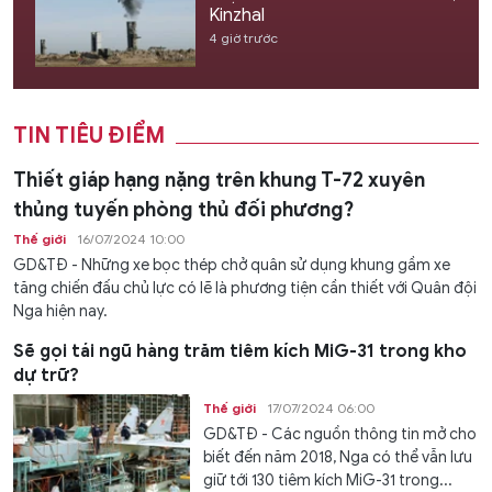
Kinzhal
4 giờ trước
TIN TIÊU ĐIỂM
Thiết giáp hạng nặng trên khung T-72 xuyên
thủng tuyến phòng thủ đối phương?
Thế giới
16/07/2024 10:00
GD&TĐ - Những xe bọc thép chở quân sử dụng khung gầm xe
tăng chiến đấu chủ lực có lẽ là phương tiện cần thiết với Quân đội
Nga hiện nay.
Sẽ gọi tái ngũ hàng trăm tiêm kích MiG-31 trong kho
dự trữ?
Thế giới
17/07/2024 06:00
GD&TĐ - Các nguồn thông tin mở cho
biết đến năm 2018, Nga có thể vẫn lưu
giữ tới 130 tiêm kích MiG-31 trong...