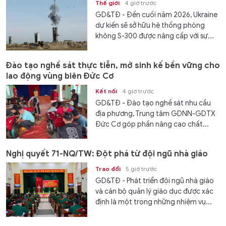
Thế giới
4 giờ trước
GD&TĐ - Đến cuối năm 2026, Ukraine
dự kiến ​​sẽ sở hữu hệ thống phòng
không S-300 được nâng cấp với sự...
Đào tạo nghề sát thực tiễn, mở sinh kế bền vững cho
lao động vùng biên Đức Cơ
Kết nối
4 giờ trước
GD&TĐ - Đào tạo nghề sát nhu cầu
địa phương, Trung tâm GDNN-GDTX
Đức Cơ góp phần nâng cao chất...
Nghị quyết 71-NQ/TW: Đột phá từ đội ngũ nhà giáo
Trao đổi
5 giờ trước
GD&TĐ - Phát triển đội ngũ nhà giáo
và cán bộ quản lý giáo dục được xác
định là một trong những nhiệm vụ...