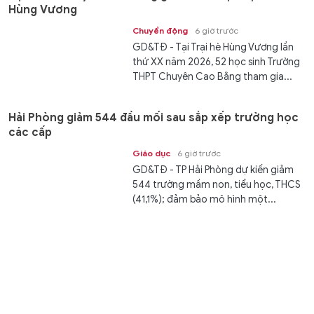
Hùng Vương
Chuyển động
6 giờ trước
GD&TĐ - Tại Trại hè Hùng Vương lần
thứ XX năm 2026, 52 học sinh Trường
THPT Chuyên Cao Bằng tham gia...
Hải Phòng giảm 544 đầu mối sau sắp xếp trường học
các cấp
Giáo dục
6 giờ trước
GD&TĐ - TP Hải Phòng dự kiến giảm
544 trường mầm non, tiểu học, THCS
(41,1%); đảm bảo mô hình một...
Phú Thọ khảo sát năng lực tiếng Anh hơn 7.000 giáo
viên phổ thông
Giáo dục
6 giờ trước
GD&TĐ - Phú Thọ tổ chức khảo sát
năng lực tiếng Anh đối với 7.010 giáo