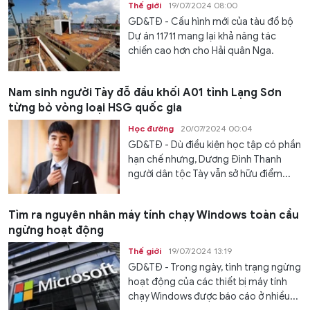
Thế giới
19/07/2024 08:00
GD&TĐ - Cấu hình mới của tàu đổ bộ
Dự án 11711 mang lại khả năng tác
chiến cao hơn cho Hải quân Nga.
Nam sinh người Tày đỗ đầu khối A01 tỉnh Lạng Sơn
từng bỏ vòng loại HSG quốc gia
Học đường
20/07/2024 00:04
GD&TĐ - Dù điều kiện học tập có phần
hạn chế nhưng, Dương Đình Thanh
người dân tộc Tày vẫn sở hữu điểm...
Tìm ra nguyên nhân máy tính chạy Windows toàn cầu
ngừng hoạt động
Thế giới
19/07/2024 13:19
GD&TĐ - Trong ngày, tình trạng ngừng
hoạt động của các thiết bị máy tính
chạy Windows được báo cáo ở nhiều...