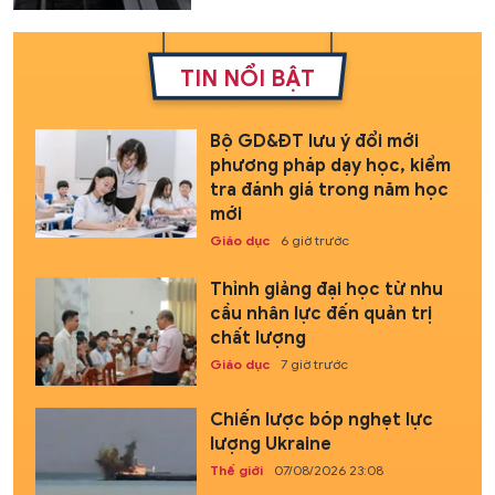
TIN NỔI BẬT
Bộ GD&ĐT lưu ý đổi mới
phương pháp dạy học, kiểm
tra đánh giá trong năm học
mới
Giáo dục
6 giờ trước
Thỉnh giảng đại học từ nhu
cầu nhân lực đến quản trị
chất lượng
Giáo dục
7 giờ trước
Chiến lược bóp nghẹt lực
lượng Ukraine
Thế giới
07/08/2026 23:08