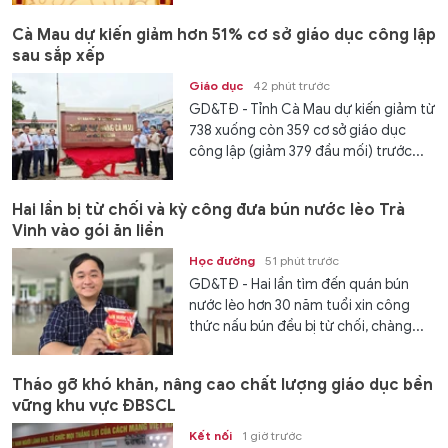
Cà Mau dự kiến giảm hơn 51% cơ sở giáo dục công lập
sau sắp xếp
Giáo dục
42 phút trước
GD&TĐ - Tỉnh Cà Mau dự kiến giảm từ
738 xuống còn 359 cơ sở giáo dục
công lập (giảm 379 đầu mối) trước...
Hai lần bị từ chối và kỳ công đưa bún nước lèo Trà
Vinh vào gói ăn liền
Học đường
51 phút trước
GD&TĐ - Hai lần tìm đến quán bún
nước lèo hơn 30 năm tuổi xin công
thức nấu bún đều bị từ chối, chàng...
Tháo gỡ khó khăn, nâng cao chất lượng giáo dục bền
vững khu vực ĐBSCL
Kết nối
1 giờ trước