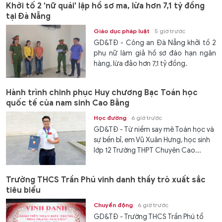
Khởi tố 2 'nữ quái' lập hồ sơ ma, lừa hơn 7,1 tỷ đồng
tại Đà Nẵng
Giáo dục pháp luật
5 giờ trước
GD&TĐ - Công an Đà Nẵng khởi tố 2
phụ nữ làm giả hồ sơ đáo hạn ngân
hàng, lừa đảo hơn 7,1 tỷ đồng.
Hành trình chinh phục Huy chương Bạc Toán học
quốc tế của nam sinh Cao Bằng
Học đường
6 giờ trước
GD&TĐ - Từ niềm say mê Toán học và
sự bền bỉ, em Vũ Xuân Hưng, học sinh
lớp 12 Trường THPT Chuyên Cao...
Trường THCS Trần Phú vinh danh thầy trò xuất sắc
tiêu biểu
Chuyển động
6 giờ trước
GD&TĐ - Trường THCS Trần Phú tổ