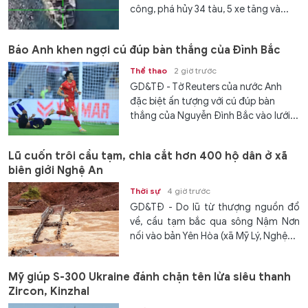
công, phá hủy 34 tàu, 5 xe tăng và...
Báo Anh khen ngợi cú đúp bàn thắng của Đình Bắc
Thể thao
2 giờ trước
GD&TĐ - Tờ Reuters của nước Anh
đặc biệt ấn tượng với cú đúp bàn
thắng của Nguyễn Đình Bắc vào lưới...
Lũ cuốn trôi cầu tạm, chia cắt hơn 400 hộ dân ở xã
biên giới Nghệ An
Thời sự
4 giờ trước
GD&TĐ - Do lũ từ thượng nguồn đổ
về, cầu tạm bắc qua sông Nậm Nơn
nối vào bản Yên Hòa (xã Mỹ Lý, Nghệ...
Mỹ giúp S-300 Ukraine đánh chặn tên lửa siêu thanh
Zircon, Kinzhal