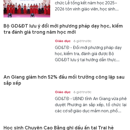
chức Lễ tổng kết năm học 2025–
2026 tôn vinh giáo viên, học sinh...
Bộ GD&ĐT lưu ý đổi mới phương pháp dạy học, kiểm
tra đánh giá trong năm học mới
Giáo dục
6 giờ trước
GD&TĐ - Đổi mới phương pháp dạy
học, kiểm tra, đánh giá được Bộ
GD&ĐT lưu ý tại hướng dẫn thực...
An Giang giảm hơn 52% đầu mối trường công lập sau
sắp xếp
Giáo dục
6 giờ trước
GD&TĐ - UBND tỉnh An Giang vừa phê
duyệt Phương án sắp xếp, tổ chức lại
các cơ sở giáo dục mầm non, phổ...
Học sinh Chuyên Cao Bằng ghi dấu ấn tại Trại hè