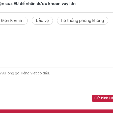
ện của EU để nhận được khoản vay lớn
Điện Kremlin
bảo vệ
hệ thống phòng không
Gửi bình lu