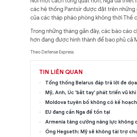
Nói một cách tổng quát hơn, Nga đã thiế
các hệ thống Pantsir được đặt trên những 
của các tháp pháo phòng không thời Thế ch
Trong những tháng gần đây, các báo cáo ch
hơn đang được hình thành để bao phủ cả 
Theo Defense Express
TIN LIÊN QUAN
Tổng thống Belarus đáp trả lời đe dọa
Mỹ, Anh, Úc 'bắt tay' phát triển vũ kh
Moldova tuyên bố không có kế hoạch
EU đang cần Nga để tồn tại
Armenia tăng cường năng lực không q
Ông Hegseth: Mỹ sẽ không tài trợ ch