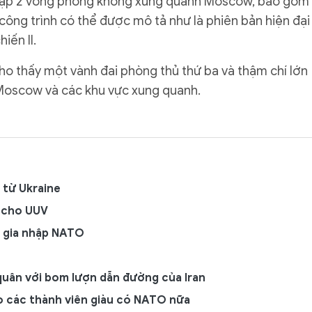
t lập 2 vòng phòng không xung quanh Moscow, bao gồm
công trình có thể được mô tả như là phiên bản hiện đại
iến II.
o thấy một vành đai phòng thủ thứ ba và thậm chí lớn
Moscow và các khu vực xung quanh.
 từ Ukraine
í cho UUV
 gia nhập NATO
uân với bom lượn dẫn đường của Iran
o các thành viên giàu có NATO nữa