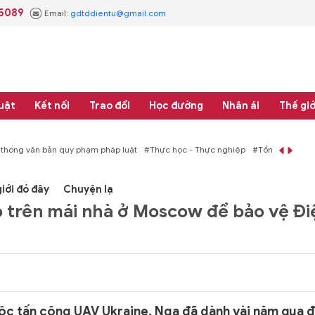
.5089
Email:
gdtddientu@gmail.com
uật
Kết nối
Trao đổi
Học đường
Nhân ái
Thế giớ
 thống văn bản quy phạm pháp luật
#Thực học - Thực nghiệp
#Tổng rà soát 
iới đó đây
Chuyện lạ
p trên mái nhà ở Moscow để bảo vệ Đi
ộc tấn công UAV Ukraine, Nga đã dành vài năm qua 