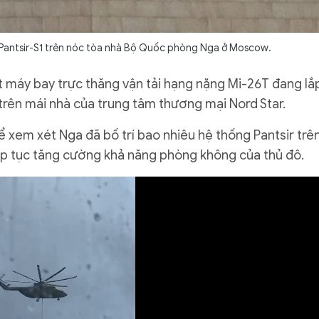
Pantsir-S1 trên nóc tòa nhà Bộ Quốc phòng Nga ở Moscow.
 máy bay trực thăng vận tải hạng nặng Mi-26T đang lắ
rên mái nhà của trung tâm thương mại Nord Star.
 xem xét Nga đã bố trí bao nhiêu hệ thống Pantsir trê
p tục tăng cường khả năng phòng không của thủ đô.