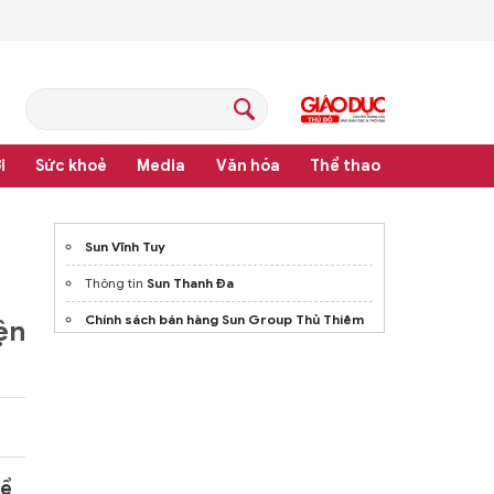
i
Sức khoẻ
Media
Văn hóa
Thể thao
hệ thống văn bản quy phạm pháp luật
Sun Vĩnh Tuy
Thông tin
Sun Thanh Đa
Chính sách bán hàng Sun Group Thủ Thiêm
ện
Tấm Cemboard 8mm
Vách Ngăn Chịu Nước
thiết kế thi công phòng khách quận 1
Elyse Island Đại Phước
Website
The Emeralad Boulevard
để