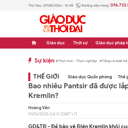
096.733
Thứ Sáu, 07/08/2026 - 16:48
Đường dây nóng:
Giáo dục
Thời sự
Giáo dục pháp l
Sự kiện
hống văn bản quy phạm pháp luật
#Thực học - Thực nghiệp
#Tổng rà soát hệ
THẾ GIỚI
Giáo dục Quốc phòng
Thế g
Bao nhiêu Pantsir đã được lắ
Kremlin?
Hoàng Vân
01/06/2026 04:17 (GMT+7)
GD&TĐ - Để bảo vệ Điện Kremlin khỏi cu