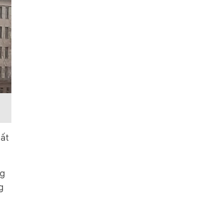
hất
ng
g