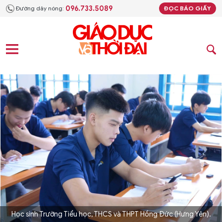
096.733.5089
Đường dây nóng:
ĐỌC BÁO GIẤY
Học sinh Trường Tiểu học, THCS và THPT Hồng Đức (Hưng Yên).