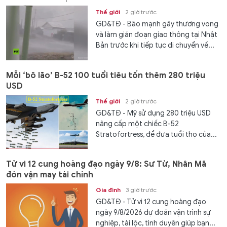
Thế giới
2 giờ trước
GD&TĐ - Bão mạnh gây thương vong
và làm gián đoạn giao thông tại Nhật
Bản trước khi tiếp tục di chuyển về...
Mỗi ‘bô lão’ B-52 100 tuổi tiêu tốn thêm 280 triệu
USD
Thế giới
2 giờ trước
GD&TĐ - Mỹ sử dụng 280 triệu USD
nâng cấp một chiếc B-52
Stratofortress, để đưa tuổi thọ của...
Tử vi 12 cung hoàng đạo ngày 9/8: Sư Tử, Nhân Mã
đón vận may tài chính
Gia đình
3 giờ trước
GD&TĐ - Tử vi 12 cung hoàng đạo
ngày 9/8/2026 dự đoán vận trình sự
nghiệp, tài lộc, tình duyên giúp bạn...