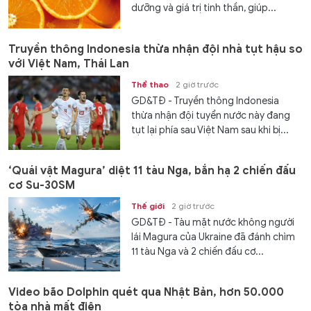
dưỡng và giá trị tinh thần, giúp...
Truyền thông Indonesia thừa nhận đội nhà tụt hậu so
với Việt Nam, Thái Lan
Thể thao
2 giờ trước
GD&TĐ - Truyền thông Indonesia
thừa nhận đội tuyển nước này đang
tụt lại phía sau Việt Nam sau khi bị...
‘Quái vật Magura’ diệt 11 tàu Nga, bắn hạ 2 chiến đấu
cơ Su-30SM
Thế giới
2 giờ trước
GD&TĐ - Tàu mặt nước không người
lái Magura của Ukraine đã đánh chìm
11 tàu Nga và 2 chiến đấu cơ...
Video bão Dolphin quét qua Nhật Bản, hơn 50.000
tòa nhà mất điện