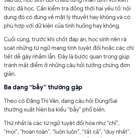
Sau đó, học sinh đối chiếu từng nhận định với kiến
thức đã học. Cần kiểm tra đồng thời hai yếu tố: nội
dung đó có đúng về mặt lý thuyết hay không và có
phù hợp với dữ kiện của tình huống hay không.
Cuối cùng, trước khi chốt đáp án, học sinh nên rà
soát những từ ngữ mang tính tuyệt đối hoặc các chi
tiết dễ gây nhầm lẫn. Đây là bước quan trọng giúp
tránh mất điểm ở những câu hỏi tưởng chừng đơn
giản.
Ba dạng “bẫy” thường gặp
Theo cô Đặng Thị Vân, dạng câu hỏi Đúng/Sai
thường xuất hiện ba kiểu “bẫy” phổ biến.
Thứ nhất là các từ ngữ tuyệt đối hóa như “chỉ”,
“mọi”, “hoàn toàn”, “luôn luôn”, “tất cả”, “duy nhất”.