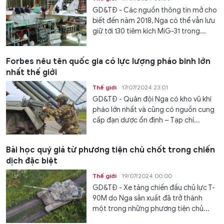
GD&TĐ - Các nguồn thông tin mở cho
biết đến năm 2018, Nga có thể vẫn lưu
giữ tới 130 tiêm kích MiG-31 trong...
Forbes nêu tên quốc gia có lực lượng pháo binh lớn
nhất thế giới
Thế giới
17/07/2024 23:01
GD&TĐ - Quân đội Nga có kho vũ khí
pháo lớn nhất và cũng có nguồn cung
cấp đạn dược ổn định – Tạp chí...
Bài học quý giá từ phương tiện chủ chốt trong chiến
dịch đặc biệt
Thế giới
19/07/2024 00:00
GD&TĐ - Xe tăng chiến đấu chủ lực T-
90M do Nga sản xuất đã trở thành
một trong những phương tiện chủ...