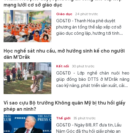
mạng lưới cơ sở giáo dục
Giáo dục
24 phút trước
GD&TĐ - Thanh Hóa phê duyệt
phương án tổng thể sắp xếp cơ sở
giáo dục công lập, hướng tới tinh...
Học nghề sát nhu cầu, mở hướng sinh kế cho người
dân M’Drắk
Kết nối
30 phút trước
GD&TĐ - Lớp nghề chăn nuôi heo
giúp đồng bào DTTS ở M’Drắk nâng
cao kỹ năng, phát triển sản xuất, cải...
Vì sao cựu Bộ trưởng Không quân Mỹ bị thu hồi giấy
phép an ninh?
Thế giới
35 phút trước
GD&TĐ - Ngày 8/8, RT đưa tin, Lầu
Năm Góc đã thu hồi giấy phép an