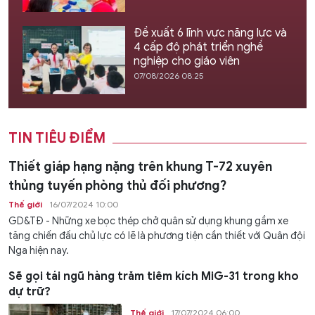
Đề xuất 6 lĩnh vực năng lực và
4 cấp độ phát triển nghề
nghiệp cho giáo viên
07/08/2026 08:25
TIN TIÊU ĐIỂM
Thiết giáp hạng nặng trên khung T-72 xuyên
thủng tuyến phòng thủ đối phương?
Thế giới
16/07/2024 10:00
GD&TĐ - Những xe bọc thép chở quân sử dụng khung gầm xe
tăng chiến đấu chủ lực có lẽ là phương tiện cần thiết với Quân đội
Nga hiện nay.
Sẽ gọi tái ngũ hàng trăm tiêm kích MiG-31 trong kho
dự trữ?
Thế giới
17/07/2024 06:00