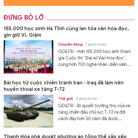
ĐỪNG BỎ LỠ
155.000 học sinh Hà Tĩnh cùng lan tỏa văn hóa đọc,
gìn giữ Ví, Giặm
Chuyển động
1 phút trước
GD&TĐ - Hơn 155.000 học sinh tham
gia Cuộc thi “Đại sứ Văn hóa đọc”,
cùng hơn 700 nghệ nhân, diễn viên...
Bài học từ cuộc chiến tranh Iran - Iraq đã làm nên
huyền thoại xe tăng T-72
Thế giới
5 phút trước
GD&TĐ - Bí quyết trường thọ của xe
tăng chiến đấu chủ lực T-72 ra đời
cách đây hơn 50 năm đã được...
Thanh Hóa phê duyệt phương án tổng thể sắp xếp