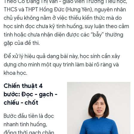
Theo Cô Đặng Thị Vân - giáo viên Trường Tiểu học,
THCS và THPT Hồng Đức (Hưng Yên), nguyên nhân
chủ yếu không nằm ở việc thiếu kiến thức mà do
học sinh đọc chưa kỹ tình huống, suy luận theo cảm
tính hoặc chưa nhận diện được các “bẫy” thường
gặp của đề thi.
Để xử lý hiệu quả dạng bài này, học sinh cần xây
dựng cho mình một quy trình làm bài rõ ràng và
khoa học.
Chiến thuật 4
bước: Đọc - gạch -
chiếu - chốt
Bước đầu tiên là đọc
nhanh tình huống,
đồng thời gạch chân