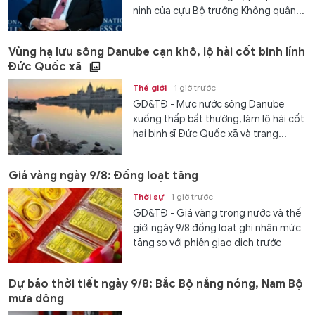
ninh của cựu Bộ trưởng Không quân...
Vùng hạ lưu sông Danube cạn khô, lộ hài cốt binh lính
Đức Quốc xã
Thế giới
1 giờ trước
GD&TĐ - Mực nước sông Danube
xuống thấp bất thường, làm lộ hài cốt
hai binh sĩ Đức Quốc xã và trang...
Giá vàng ngày 9/8: Đồng loạt tăng
Thời sự
1 giờ trước
GD&TĐ - Giá vàng trong nước và thế
giới ngày 9/8 đồng loạt ghi nhận mức
tăng so với phiên giao dịch trước
Dự báo thời tiết ngày 9/8: Bắc Bộ nắng nóng, Nam Bộ
mưa dông