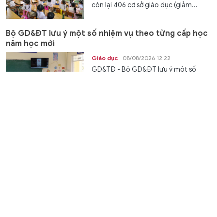
còn lại 406 cơ sở giáo dục (giảm...
Bộ GD&ĐT lưu ý một số nhiệm vụ theo từng cấp học
năm học mới
Giáo dục
08/08/2026 12:22
GD&TĐ - Bộ GD&ĐT lưu ý một số
nhiệm vụ trọng tâm đối với cấp tiểu
học, trung học cơ sở và trung học...
Hải Phòng thúc đẩy chuyển đổi số trong giáo dục
qua hoạt động thiết thực
Kết nối
08/08/2026 12:18
GD&TĐ - Xã Tân Minh, TP Hải Phòng tổ
chức thành công Ngày hội “Học sinh
Tân Minh - Chạm công nghệ, vững...
TPHCM thúc đẩy phát triển năng lực số, năng lực AI
cho học sinh phổ thông