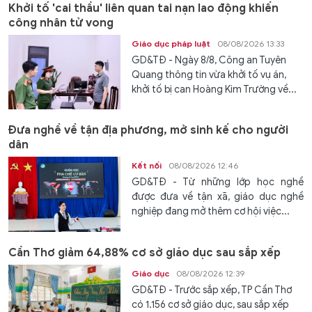
Khởi tố 'cai thầu' liên quan tai nạn lao động khiến
công nhân tử vong
Giáo dục pháp luật
08/08/2026 13:33
GD&TĐ - Ngày 8/8, Công an Tuyên
Quang thông tin vừa khởi tố vụ án,
khởi tố bị can Hoàng Kim Trường về...
Đưa nghề về tận địa phương, mở sinh kế cho người
dân
Kết nối
08/08/2026 12:46
GD&TĐ - Từ những lớp học nghề
được đưa về tận xã, giáo dục nghề
nghiệp đang mở thêm cơ hội việc...
Cần Thơ giảm 64,88% cơ sở giáo dục sau sắp xếp
Giáo dục
08/08/2026 12:39
GD&TĐ - Trước sắp xếp, TP Cần Thơ
có 1.156 cơ sở giáo dục, sau sắp xếp