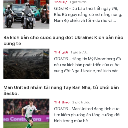
Thời sự
1 giờ trước
GD&TĐ - Dự báo thời tiết ngày 9/8,
Bắc Bộ ngày nắng, có nơi nắng nóng;
Nam Bộ chiều và tối mưa rào và...
Ba kịch bản cho cuộc xung đột Ukraine: Kịch bản nào
cũng tệ
Thế giới
1 giờ trước
GD&TĐ - Hãng tin Mỹ Bloomberg đã
nêu ba kịch bản phát triển của cuộc
xung đột Nga-Ukraine, mà kịch bản...
Man United nhắm tài năng Tây Ban Nha, từ chối bán
Šeško.
Thể thao
2 giờ trước
GD&TĐ - Man United đang tích cực
tìm kiếm phương án tăng cường đội
hình trong mùa hè.