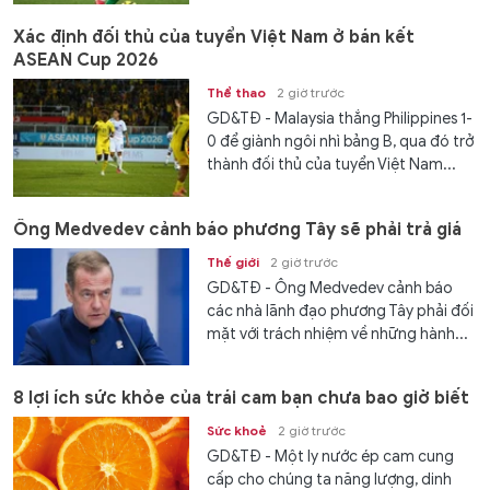
Xác định đối thủ của tuyển Việt Nam ở bán kết
ASEAN Cup 2026
Thể thao
2 giờ trước
GD&TĐ - Malaysia thắng Philippines 1-
0 để giành ngôi nhì bảng B, qua đó trở
thành đối thủ của tuyển Việt Nam...
Ông Medvedev cảnh báo phương Tây sẽ phải trả giá
Thế giới
2 giờ trước
GD&TĐ - Ông Medvedev cảnh báo
các nhà lãnh đạo phương Tây phải đối
mặt với trách nhiệm về những hành...
8 lợi ích sức khỏe của trái cam bạn chưa bao giờ biết
Sức khoẻ
2 giờ trước
GD&TĐ - Một ly nước ép cam cung
cấp cho chúng ta năng lượng, dinh