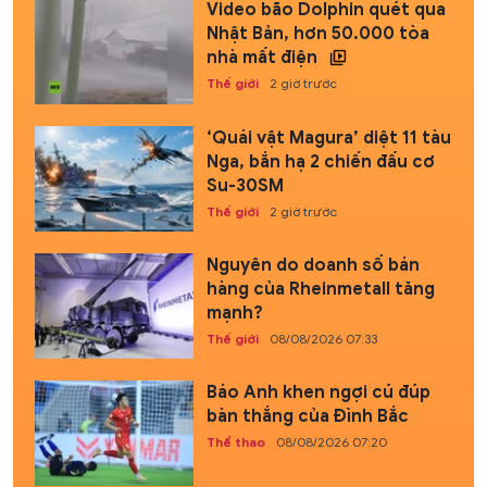
Video bão Dolphin quét qua
Nhật Bản, hơn 50.000 tòa
nhà mất điện
Thế giới
2 giờ trước
‘Quái vật Magura’ diệt 11 tàu
Nga, bắn hạ 2 chiến đấu cơ
Su-30SM
Thế giới
2 giờ trước
Nguyên do doanh số bán
hàng của Rheinmetall tăng
mạnh?
Thế giới
08/08/2026 07:33
Báo Anh khen ngợi cú đúp
bàn thắng của Đình Bắc
Thể thao
08/08/2026 07:20