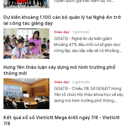
tuyển quốc gia Việt Nam dự thi...
Dự kiến khoảng 1.100 cán bộ quản lý tại Nghệ An trở
lại công tác giảng dạy
Giáo dục
1 giờ trước
GD&TĐ - Nghệ An dự kiến giảm
khoảng 47% đầu mối cơ sở giáo dục
công lập, sau sắp xếp sẽ có khoảng...
Hưng Yên thảo luận xây dựng mô hình trường phổ
thông mới
Giáo dục
2 giờ trước
GD&TĐ - Chiều 7/8, Sở GD&ĐT Hưng
Yên tổ chức Hội thảo khoa học về xây
dựng mô hình trường phổ thông...
Kết quả xổ số Vietlott Mega 6/45 ngày 7/8 - Vietlott
7/8