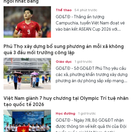
ngôi nhất bảng
Thể thao
54 phút trước
GD&TĐ - Thắng ấn tượng
Campuchia, tuyển Việt Nam đoạt vé
vào bán kết ASEAN Cup 2026 với...
Phú Thọ xây dựng bổ sung phương án mỗi xã không
quá 3 đầu mối trường công lập
Giáo dục
1 giờ trước
GD&TĐ - Sở GD&ĐT Phú Thọ yêu cầu
các xã, phường khẩn trương xây dựng
phương án dự phòng sắp xếp mạng...
Việt Nam giành 7 huy chương tại Olympic Trí tuệ nhân
tạo quốc tế 2026
Học đường
1 giờ trước
GD&TĐ - Ngày 7/8, Bộ GD&ĐT nhận
được thông tin về kết quả thi của Đội