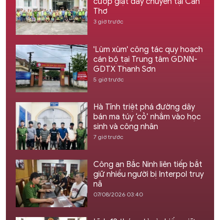
cướp giật dây chuyền tại Cần
Thơ
3 giờ trước
'Lùm xùm' công tác quy hoạch
cán bộ tại Trung tâm GDNN-
GDTX Thanh Sơn
5 giờ trước
Hà Tĩnh triệt phá đường dây
bán ma túy ‘cỏ’ nhắm vào học
sinh và công nhân
7 giờ trước
Công an Bắc Ninh liên tiếp bắt
giữ nhiều người bị Interpol truy
nã
07/08/2026 03:40