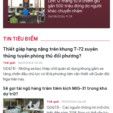
Lĩnh 12 tháng tù vì chiếm giữ
gần 500 triệu đồng do người
khác chuyển nhầm
06/08/2026 11:39
TIN TIÊU ĐIỂM
Thiết giáp hạng nặng trên khung T-72 xuyên
thủng tuyến phòng thủ đối phương?
Thế giới
16/07/2024 10:00
GD&TĐ - Những xe bọc thép chở quân sử dụng khung gầm xe
tăng chiến đấu chủ lực có lẽ là phương tiện cần thiết với Quân đội
Nga hiện nay.
Sẽ gọi tái ngũ hàng trăm tiêm kích MiG-31 trong kho
dự trữ?
Thế giới
17/07/2024 06:00
GD&TĐ - Các nguồn thông tin mở cho
biết đến năm 2018, Nga có thể vẫn lưu