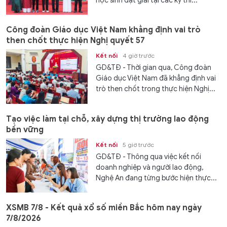
học sinh đạt giải tại các kỳ thi...
Công đoàn Giáo dục Việt Nam khẳng định vai trò
then chốt thực hiện Nghị quyết 57
Kết nối
4 giờ trước
GD&TĐ - Thời gian qua, Công đoàn
Giáo dục Việt Nam đã khẳng định vai
trò then chốt trong thực hiện Nghị...
Tạo việc làm tại chỗ, xây dựng thị trường lao động
bền vững
Kết nối
5 giờ trước
GD&TĐ - Thông qua việc kết nối
doanh nghiệp và người lao động,
Nghệ An đang từng bước hiện thực...
XSMB 7/8 - Kết quả xổ số miền Bắc hôm nay ngày
7/8/2026