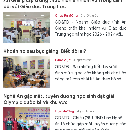
An Giang tập trung thực hiện 6 nhiệm vụ trọng tâm
đối với Giáo dục Trung học
Chuyển động
3 giờ trước
GD&TĐ - Ngành Giáo dục tỉnh An
Giang triển khai nhiệm vụ Giáo dục
Trung học năm học 2026 - 2027 với...
Khoản nợ sau bục giảng: Biết đòi ai?
Giáo dục
4 giờ trước
GD&TĐ - Sau những tiết dạy vượt
định mức, giáo viên không chỉ chờ tiền
công mà còn phải tự lần theo hồ sơ...
Nghệ An gặp mặt, tuyên dương học sinh đạt giải
Olympic quốc tế và khu vực
Học đường
4 giờ trước
GD&TĐ - Chiều 7/8, UBND tỉnh Nghệ
An tổ chức gặp mặt, tuyên dương các