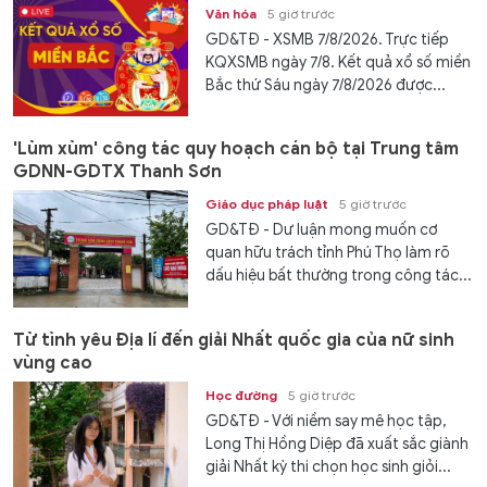
Văn hóa
5 giờ trước
GD&TĐ - XSMB 7/8/2026. Trực tiếp
KQXSMB ngày 7/8. Kết quả xổ số miền
Bắc thứ Sáu ngày 7/8/2026 được...
'Lùm xùm' công tác quy hoạch cán bộ tại Trung tâm
GDNN-GDTX Thanh Sơn
Giáo dục pháp luật
5 giờ trước
GD&TĐ - Dư luận mong muốn cơ
quan hữu trách tỉnh Phú Thọ làm rõ
dấu hiệu bất thường trong công tác...
Từ tình yêu Địa lí đến giải Nhất quốc gia của nữ sinh
vùng cao
Học đường
5 giờ trước
GD&TĐ - Với niềm say mê học tập,
Long Thị Hồng Diệp đã xuất sắc giành
giải Nhất kỳ thi chọn học sinh giỏi...