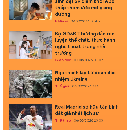
sinh đạt 29 điểm khối A00
thấp thỏm ước mơ giảng
đường
Nhân ái
07/08/2026 03:48
Bộ GD&ĐT hướng dẫn rèn
luyện thể chất, thực hành
nghệ thuật trong nhà
trường
Giáo dục
07/08/2026 05:02
Nga thành lập Lữ đoàn đặc
nhiệm Ukraine
Thế giới
06/08/2026 23:13
Real Madrid sở hữu tân binh
đắt giá nhất lịch sử
Thể thao
06/08/2026 23:03