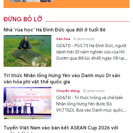
ĐỪNG BỎ LỠ
Nhà ‘rùa học’ Hà Đình Đức qua đời ở tuổi 86
Văn hóa
31 phút trước
GD&TĐ - PGS.TS Hà Đình Đức, người
dành hơn 30 năm nghiên cứu rùa Hồ
Gươm qua đời lúc 4h45 ngày 7/8 tại...
Tri thức Nhãn lồng Hưng Yên vào Danh mục Di sản
văn hóa phi vật thể quốc gia
Chuyển động
32 phút trước
GD&TĐ - Tri thức trồng và chế biến
Nhãn lồng Hưng Yên được Bộ
VH,TT&DL đưa vào Danh mục quốc...
Tuyển Việt Nam vào bán kết ASEAN Cup 2026 với