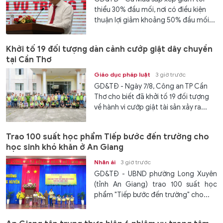
thiểu 30% đầu mối, nơi có điều kiện
thuận lợi giảm khoảng 50% đầu mối...
Khởi tố 19 đối tượng dàn cảnh cướp giật dây chuyền
tại Cần Thơ
Giáo dục pháp luật
3 giờ trước
GD&TĐ - Ngày 7/8, Công an TP Cần
Thơ cho biết đã khởi tố 19 đối tượng
về hành vi cướp giật tài sản xảy ra...
Trao 100 suất học phẩm Tiếp bước đến trường cho
học sinh khó khăn ở An Giang
Nhân ái
3 giờ trước
GD&TĐ - UBND phường Long Xuyên
(tỉnh An Giang) trao 100 suất học
phẩm "Tiếp bước đến trường" cho...