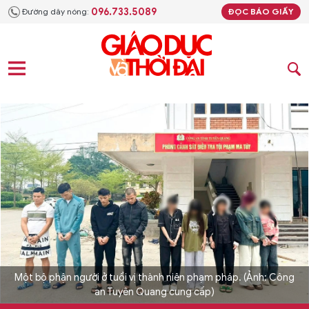
096.733.5089
Đường dây nóng:
ĐỌC BÁO GIẤY
Một bộ phận người ở tuổi vị thành niên phạm pháp. (Ảnh: Công
an Tuyên Quang cung cấp)