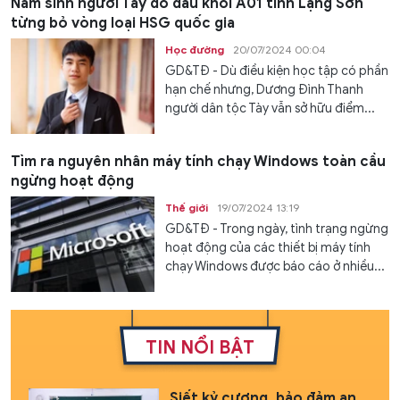
Nam sinh người Tày đỗ đầu khối A01 tỉnh Lạng Sơn
từng bỏ vòng loại HSG quốc gia
Học đường
20/07/2024 00:04
GD&TĐ - Dù điều kiện học tập có phần
hạn chế nhưng, Dương Đình Thanh
người dân tộc Tày vẫn sở hữu điểm...
Tìm ra nguyên nhân máy tính chạy Windows toàn cầu
ngừng hoạt động
Thế giới
19/07/2024 13:19
GD&TĐ - Trong ngày, tình trạng ngừng
hoạt động của các thiết bị máy tính
chạy Windows được báo cáo ở nhiều...
TIN NỔI BẬT
Siết kỷ cương, bảo đảm an