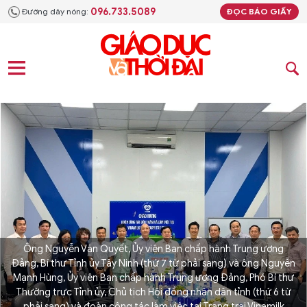
096.733.5089
Đường dây nóng:
ĐỌC BÁO GIẤY
Ông Nguyễn Văn Quyết, Ủy viên Ban chấp hành Trung ương
Đảng, Bí thư Tỉnh ủy Tây Ninh (thứ 7 từ phải sang) và ông Nguyễn
Mạnh Hùng, Ủy viên Ban chấp hành Trung ương Đảng, Phó Bí thư
Thường trực Tỉnh ủy, Chủ tịch Hội đồng nhân dân tỉnh (thứ 6 từ
phải sang) và đoàn công tác làm việc tại Trang trại Vinamilk