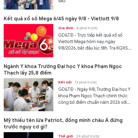
sau:
Kết quả xổ số Mega 6/45 ngày 9/8 - Vietlott 9/8
Gia đình
8 phút trước
GD&TĐ - Trực tiếp kết quả xổ số
Vietlott Mega hôm nay, ngày
9/8/2026, bắt đầu lúc 18h. Tra KQXS...
Ngành Y khoa Trường Đại học Y khoa Phạm Ngọc
Thạch lấy 25,8 điểm
Kết nối
13 phút trước
GD&TĐ - Ngày 9/8, Trường Đại học Y
khoa Phạm Ngọc Thạch chính thức
công bố điểm chuẩn năm 2026 với...
Mỹ thiếu tên lửa Patriot, đồng minh châu Á đứng
trước nguy cơ gì?
Thế giới
24 phút trước