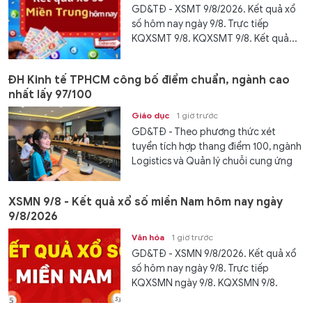
GD&TĐ - XSMT 9/8/2026. Kết quả xổ
số hôm nay ngày 9/8. Trực tiếp
KQXSMT 9/8. KQXSMT 9/8. Kết quả...
ĐH Kinh tế TPHCM công bố điểm chuẩn, ngành cao
nhất lấy 97/100
Giáo dục
1 giờ trước
GD&TĐ - Theo phương thức xét
tuyển tích hợp thang điểm 100, ngành
Logistics và Quản lý chuỗi cung ứng
lấy...
XSMN 9/8 - Kết quả xổ số miền Nam hôm nay ngày
9/8/2026
Văn hóa
1 giờ trước
GD&TĐ - XSMN 9/8/2026. Kết quả xổ
số hôm nay ngày 9/8. Trực tiếp
KQXSMN ngày 9/8. KQXSMN 9/8.
Kết...