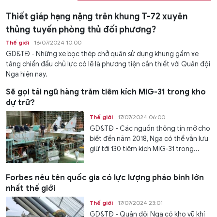
Thiết giáp hạng nặng trên khung T-72 xuyên
thủng tuyến phòng thủ đối phương?
Thế giới
16/07/2024 10:00
GD&TĐ - Những xe bọc thép chở quân sử dụng khung gầm xe
tăng chiến đấu chủ lực có lẽ là phương tiện cần thiết với Quân đội
Nga hiện nay.
Sẽ gọi tái ngũ hàng trăm tiêm kích MiG-31 trong kho
dự trữ?
Thế giới
17/07/2024 06:00
GD&TĐ - Các nguồn thông tin mở cho
biết đến năm 2018, Nga có thể vẫn lưu
giữ tới 130 tiêm kích MiG-31 trong...
Forbes nêu tên quốc gia có lực lượng pháo binh lớn
nhất thế giới
Thế giới
17/07/2024 23:01
GD&TĐ - Quân đội Nga có kho vũ khí