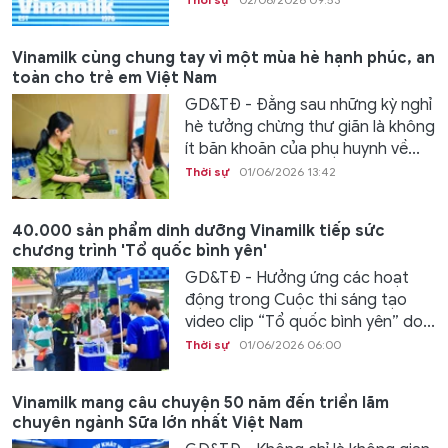
Vinamilk cùng chung tay vì một mùa hè hạnh phúc, an
toàn cho trẻ em Việt Nam
GD&TĐ - Đằng sau những kỳ nghỉ
hè tưởng chừng thư giãn là không
ít băn khoăn của phụ huynh về...
Thời sự
01/06/2026 13:42
40.000 sản phẩm dinh dưỡng Vinamilk tiếp sức
chương trình 'Tổ quốc bình yên'
GD&TĐ - Hưởng ứng các hoạt
động trong Cuộc thi sáng tạo
video clip “Tổ quốc bình yên” do...
Thời sự
01/06/2026 06:00
Vinamilk mang câu chuyện 50 năm đến triển lãm
chuyên ngành Sữa lớn nhất Việt Nam