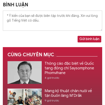
BÌNH LUẬN
Gửi bình luận
CÙNG CHUYÊN MỤC
Thông cáo đặc biệt về Quốc
tang đồng chí Saysomphone
Phomvihane
4 giờ trước
Mang kỹ thuật chăn nuôi về
tận buôn làng M’Drắk
9 giờ trước