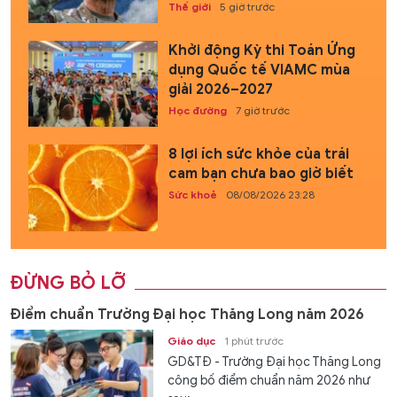
Thế giới
5 giờ trước
Khởi động Kỳ thi Toán Ứng
dụng Quốc tế VIAMC mùa
giải 2026–2027
Học đường
7 giờ trước
8 lợi ích sức khỏe của trái
cam bạn chưa bao giờ biết
Sức khoẻ
08/08/2026 23:28
ĐỪNG BỎ LỠ
Điểm chuẩn Trường Đại học Thăng Long năm 2026
Giáo dục
1 phút trước
GD&TĐ - Trường Đại học Thăng Long
công bố điểm chuẩn năm 2026 như