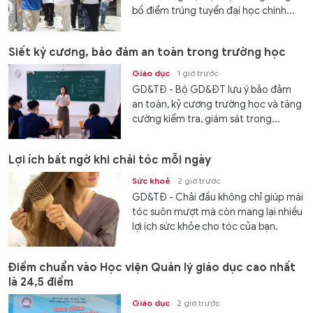
bố điểm trúng tuyển đại học chính...
Siết kỷ cương, bảo đảm an toàn trong trường học
Giáo dục
1 giờ trước
GD&TĐ - Bộ GD&ĐT lưu ý bảo đảm
an toàn, kỷ cương trường học và tăng
cường kiểm tra, giám sát trong...
Lợi ích bất ngờ khi chải tóc mỗi ngày
Sức khoẻ
2 giờ trước
GD&TĐ - Chải đầu không chỉ giúp mái
tóc suôn mượt mà còn mang lại nhiều
lợi ích sức khỏe cho tóc của bạn.
Điểm chuẩn vào Học viện Quản lý giáo dục cao nhất
là 24,5 điểm
Giáo dục
2 giờ trước