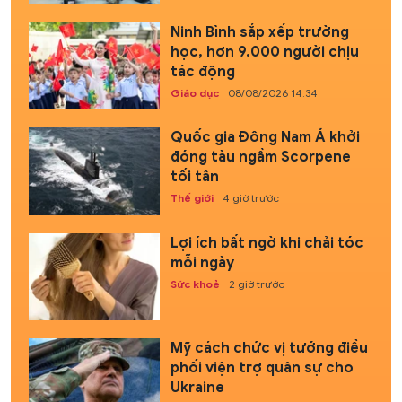
Ninh Bình sắp xếp trường
học, hơn 9.000 người chịu
tác động
Giáo dục
08/08/2026 14:34
Quốc gia Đông Nam Á khởi
đóng tàu ngầm Scorpene
tối tân
Thế giới
4 giờ trước
Lợi ích bất ngờ khi chải tóc
mỗi ngày
Sức khoẻ
2 giờ trước
Mỹ cách chức vị tướng điều
phối viện trợ quân sự cho
Ukraine