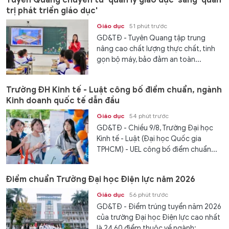
Tuyên Quang chuyển từ 'quản lý giáo dục' sang 'quản
trị phát triển giáo dục'
Giáo dục
51 phút trước
GD&TĐ - Tuyên Quang tập trung
nâng cao chất lượng thực chất, tinh
gọn bộ máy, bảo đảm an toàn...
Trường ĐH Kinh tế - Luật công bố điểm chuẩn, ngành
Kinh doanh quốc tế dẫn đầu
Giáo dục
54 phút trước
GD&TĐ - Chiều 9/8, Trường Đại học
Kinh tế - Luật (Đại học Quốc gia
TPHCM) - UEL công bố điểm chuẩn...
Điểm chuẩn Trường Đại học Điện lực năm 2026
Giáo dục
56 phút trước
GD&TĐ - Điểm trúng tuyển năm 2026
của trường Đại học Điện lực cao nhất
là 24,60 điểm thuộc về ngành:...