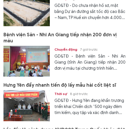
GD&TĐ - Do chưa nhận hồ sơ, mặt
bằng Dự án đường sắt tốc độ cao Bắc
– Nam, TP Huế xin chuyển hơn 4.000...
Bệnh viện Sản - Nhi An Giang tiếp nhận 200 đơn vị
máu
Chuyển động
7 giờ trước
GD&TĐ - Bệnh viện Sản - Nhi An
Giang (tỉnh An Giang) tiếp nhận 200
đơn vị máu tại chương trình hiến...
Hưng Yên đẩy nhanh tiến độ lấy mẫu hài cốt liệt sĩ
Thời sự
8 giờ trước
GD&TĐ - Hưng Yên đang khẩn trương
triển khai Chiến dịch “500 ngày đêm
tìm kiếm, quy tập và xác định danh...