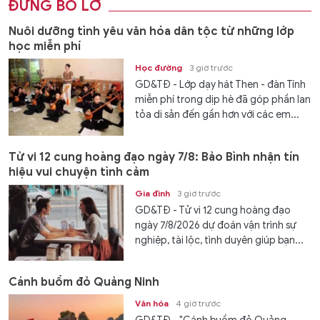
ĐỪNG BỎ LỠ
Nuôi dưỡng tình yêu văn hóa dân tộc từ những lớp
học miễn phí
Học đường
3 giờ trước
GD&TĐ - Lớp dạy hát Then - đàn Tính
miễn phí trong dịp hè đã góp phần lan
tỏa di sản đến gần hơn với các em...
Tử vi 12 cung hoàng đạo ngày 7/8: Bảo Bình nhận tín
hiệu vui chuyện tình cảm
Gia đình
3 giờ trước
GD&TĐ - Tử vi 12 cung hoàng đạo
ngày 7/8/2026 dự đoán vận trình sự
nghiệp, tài lộc, tình duyên giúp bạn...
Cánh buồm đỏ Quảng Ninh
Văn hóa
4 giờ trước