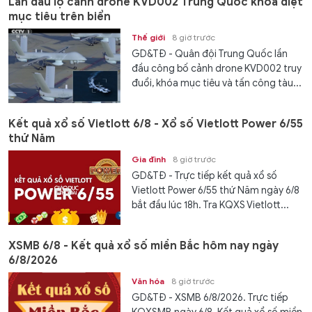
Lần đầu lộ cảnh drone KVD002 Trung Quốc khóa diệt
mục tiêu trên biển
Thế giới
8 giờ trước
GD&TĐ - Quân đội Trung Quốc lần
đầu công bố cảnh drone KVD002 truy
đuổi, khóa mục tiêu và tấn công tàu...
Kết quả xổ số Vietlott 6/8 - Xổ số Vietlott Power 6/55
thứ Năm
Gia đình
8 giờ trước
GD&TĐ - Trực tiếp kết quả xổ số
Vietlott Power 6/55 thứ Năm ngày 6/8
bắt đầu lúc 18h. Tra KQXS Vietlott...
XSMB 6/8 - Kết quả xổ số miền Bắc hôm nay ngày
6/8/2026
Văn hóa
8 giờ trước
GD&TĐ - XSMB 6/8/2026. Trực tiếp