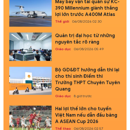
Máy bay vận tải quân sự KC-
390 Millennium giành thắng
lợi lớn trước A400M Atlas
Thế giới
06/08/2026 02:30
Quản trị đại học từ những
nguyên tắc rõ ràng
Giáo dục
06/08/2026 05:49
Bộ GD&ĐT hướng dẫn thi lại
cho thí sinh Điểm thi
Trường THPT Chuyên Tuyên
Quang
Giáo dục
8 giờ trước
Hai lợi thế lớn cho tuyển
Việt Nam nếu dẫn đầu bảng
A ASEAN Cup 2026
Thể thao
06/08/2026 02:57