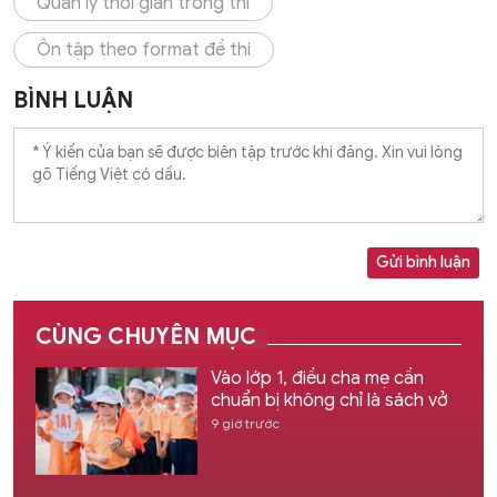
Quản lý thời gian trong thi
Ôn tập theo format đề thi
BÌNH LUẬN
Gửi bình luận
CÙNG CHUYÊN MỤC
Vào lớp 1, điều cha mẹ cần
chuẩn bị không chỉ là sách vở
9 giờ trước