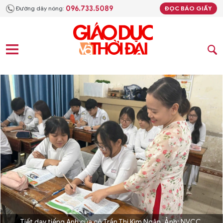
096.733.5089
Đường dây nóng:
ĐỌC BÁO GIẤY
Tiết dạy tiếng Anh của cô Trần Thị Kim Ngân. Ảnh: NVCC.