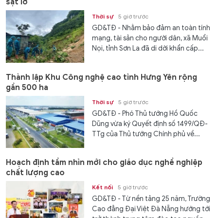
sạt lở
Thời sự
5 giờ trước
GD&TĐ - Nhằm bảo đảm an toàn tính
mạng, tài sản cho người dân, xã Muổi
Nọi, tỉnh Sơn La đã di dời khẩn cấp...
Thành lập Khu Công nghệ cao tỉnh Hưng Yên rộng
gần 500 ha
Thời sự
5 giờ trước
GD&TĐ - Phó Thủ tướng Hồ Quốc
Dũng vừa ký Quyết định số 1499/QĐ-
TTg của Thủ tướng Chính phủ về...
Hoạch định tầm nhìn mới cho giáo dục nghề nghiệp
chất lượng cao
Kết nối
5 giờ trước
GD&TĐ - Từ nền tảng 25 năm, Trường
Cao đẳng Đại Việt Đà Nẵng hướng tới