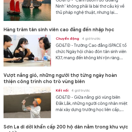
GD&TĐ - "Cánh buồm đỏ Quảng
Ninh” không phải là bài thơ cầu kỳ về
thủ pháp nghệ thuật, nhưng lại...
Hàng trăm tân sinh viên cao đẳng đến nhập học
Chuyển động
4 giờ trước
GD&TĐ - Trường Cao đẳng iSPACE tổ
chức Ngày hội chào đón tân sinh viên
K37, mang đến không khí rộn ràng...
Vượt nắng gió, những người thợ từng ngày hoàn
thiện công trình cho trò vùng biên
Kết nối
4 giờ trước
GD&TĐ - Giữa nắng gió vùng biên
Đắk Lắk, những người công nhân miệt
mài xây dựng trường học liên cấp,...
Sơn La di dời khẩn cấp 200 hộ dân nằm trong khu vực