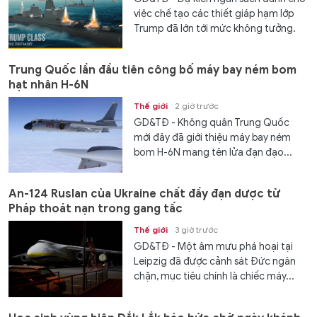
việc chế tạo các thiết giáp hạm lớp
Trump đã lớn tới mức không tưởng.
Trung Quốc lần đầu tiên công bố máy bay ném bom
hạt nhân H-6N
Thế giới
2 giờ trước
GD&TĐ - Không quân Trung Quốc
mới đây đã giới thiệu máy bay ném
bom H-6N mang tên lửa đạn đạo...
An-124 Ruslan của Ukraine chất đầy đạn dược từ
Pháp thoát nạn trong gang tấc
Thế giới
3 giờ trước
GD&TĐ - Một âm mưu phá hoại tại
Leipzig đã được cảnh sát Đức ngăn
chặn, mục tiêu chính là chiếc máy...