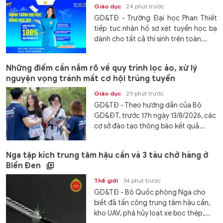
Giáo dục
24 phút trước
GD&TĐ - Trường Đại học Phan Thiết
tiếp tục nhận hồ sơ xét tuyển học bạ
dành cho tất cả thí sinh trên toàn...
Những điểm cần nắm rõ về quy trình lọc ảo, xử lý
nguyện vọng tránh mất cơ hội trúng tuyển
Giáo dục
29 phút trước
GD&TĐ - Theo hướng dẫn của Bộ
GD&ĐT, trước 17h ngày 13/8/2026, các
cơ sở đào tạo thông báo kết quả...
Nga tập kích trung tâm hậu cần và 3 tàu chở hàng ở
Biển Đen
Thế giới
34 phút trước
GD&TĐ - Bộ Quốc phòng Nga cho
biết đã tấn công trung tâm hậu cần,
kho UAV, phá hủy loạt xe bọc thép,...