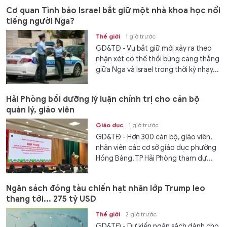
Cơ quan Tình báo Israel bắt giữ một nhà khoa học nổi
tiếng người Nga?
Thế giới
1 giờ trước
GD&TĐ - Vụ bắt giữ mới xảy ra theo
nhận xét có thể thổi bùng căng thẳng
giữa Nga và Israel trong thời kỳ nhạy...
Hải Phòng bồi dưỡng lý luận chính trị cho cán bộ
quản lý, giáo viên
Giáo dục
1 giờ trước
GD&TĐ - Hơn 300 cán bộ, giáo viên,
nhân viên các cơ sở giáo dục phường
Hồng Bàng, TP Hải Phòng tham dự...
Ngân sách đóng tàu chiến hạt nhân lớp Trump leo
thang tới... 275 tỷ USD
Thế giới
2 giờ trước
GD&TĐ - Dự kiến ngân sách dành cho