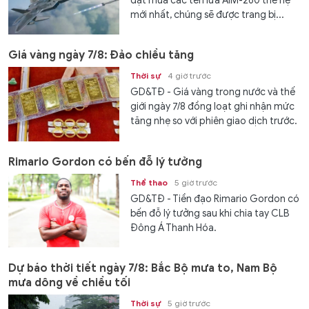
đặt mua các tên lửa AIM-260 thế hệ
mới nhất, chúng sẽ được trang bị...
Giá vàng ngày 7/8: Đảo chiều tăng
Thời sự
4 giờ trước
GD&TĐ - Giá vàng trong nước và thế
giới ngày 7/8 đồng loạt ghi nhận mức
tăng nhẹ so với phiên giao dịch trước.
Rimario Gordon có bến đỗ lý tưởng
Thể thao
5 giờ trước
GD&TĐ - Tiền đạo Rimario Gordon có
bến đỗ lý tưởng sau khi chia tay CLB
Đông Á Thanh Hóa.
Dự báo thời tiết ngày 7/8: Bắc Bộ mưa to, Nam Bộ
mưa dông về chiều tối
Thời sự
5 giờ trước