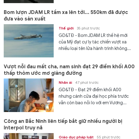
Bom lượn JDAM LR tầm xa lên tới... 550km đã được
đưa vào sản xuất
Thế giới
35 phút trước
GD&TĐ - Bom JDAM LR thế hệ mới
của Mỹ đạt cự ly tác chiến vượt xa
nhiều loại tên lửa hành trình không...
Vượt nỗi đau mất cha, nam sinh đạt 29 điểm khối A00
thấp thỏm ước mơ giảng đường
Nhân ái
47 phút trước
GD&TĐ - Đạt 29 điểm khối A00
nhưng cánh cửa đại học phía trước
vẫn còn bao nỗi lo với em Vương...
Công an Bắc Ninh liên tiếp bắt giữ nhiều người bị
Interpol truy nã
Giáo dục pháp luật
55 phút trước