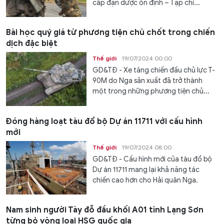
cấp đạn dược ổn định – Tạp chí...
Bài học quý giá từ phương tiện chủ chốt trong chiến
dịch đặc biệt
Thế giới
19/07/2024 00:00
GD&TĐ - Xe tăng chiến đấu chủ lực T-
90M do Nga sản xuất đã trở thành
một trong những phương tiện chủ...
Đóng hàng loạt tàu đổ bộ Dự án 11711 với cấu hình
mới
Thế giới
19/07/2024 08:00
GD&TĐ - Cấu hình mới của tàu đổ bộ
Dự án 11711 mang lại khả năng tác
chiến cao hơn cho Hải quân Nga.
Nam sinh người Tày đỗ đầu khối A01 tỉnh Lạng Sơn
từng bỏ vòng loại HSG quốc gia