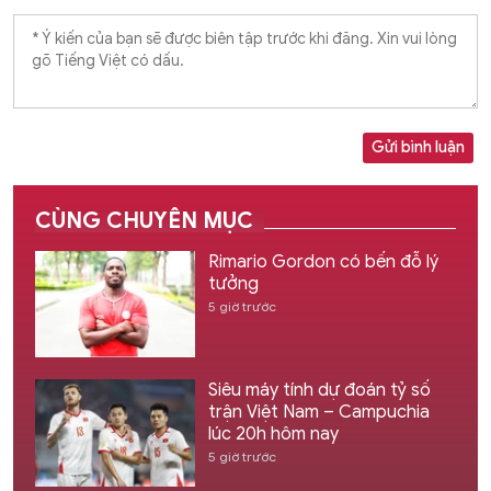
Gửi bình luận
CÙNG CHUYÊN MỤC
Rimario Gordon có bến đỗ lý
tưởng
5 giờ trước
Siêu máy tính dự đoán tỷ số
trận Việt Nam – Campuchia
lúc 20h hôm nay
5 giờ trước