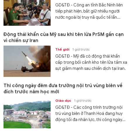
GD&TĐ - Công an tỉnh Bắc Ninh liên
tiếp phát hiện, bắt giữ nhiều người
nước ngoài bị truy nã quốc tế lẩn...
Động thái khẩn của Mỹ sau khi tên lửa PrSM gần cạn
vì chiến sự Iran
Thế giới
1 giờ trước
GD&TĐ - Mỹ đã có động thái khẩn
cấp trong bối cảnh kho tên lửa tầm xa
sụt giảm mạnh sau chiến dịch tại Iran.
Thi công ngày đêm đưa trường nội trú vùng biên về
đích trước năm học mới
Giáo dục
1 giờ trước
GD&TĐ - Các công trình trường nội
trú vùng biên ở Thanh Hoá đang huy
động tối đa nhân lực, thi công ngày...