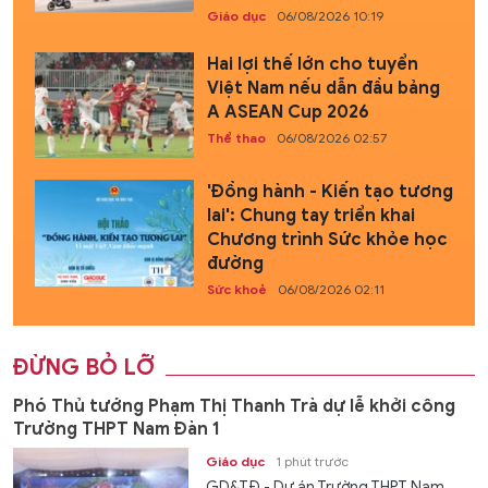
Giáo dục
06/08/2026 10:19
Hai lợi thế lớn cho tuyển
Việt Nam nếu dẫn đầu bảng
A ASEAN Cup 2026
Thể thao
06/08/2026 02:57
'Đồng hành - Kiến tạo tương
lai': Chung tay triển khai
Chương trình Sức khỏe học
đường
Sức khoẻ
06/08/2026 02:11
ĐỪNG BỎ LỠ
Phó Thủ tướng Phạm Thị Thanh Trà dự lễ khởi công
Trường THPT Nam Đàn 1
Giáo dục
1 phút trước
GD&TĐ - Dự án Trường THPT Nam