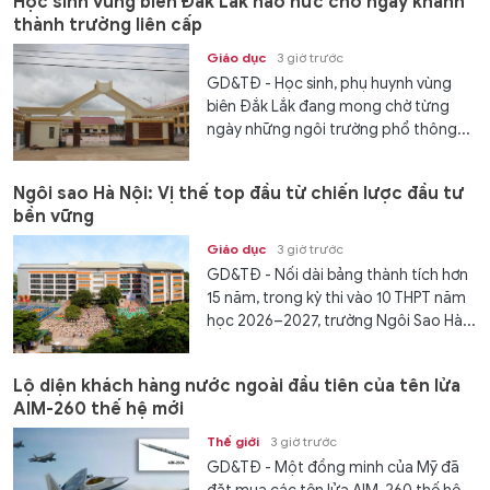
Học sinh vùng biên Đắk Lắk háo hức chờ ngày khánh
thành trường liên cấp
Giáo dục
3 giờ trước
GD&TĐ - Học sinh, phụ huynh vùng
biên Đắk Lắk đang mong chờ từng
ngày những ngôi trường phổ thông...
Ngôi sao Hà Nội: Vị thế top đầu từ chiến lược đầu tư
bền vững
Giáo dục
3 giờ trước
GD&TĐ - Nối dài bảng thành tích hơn
15 năm, trong kỳ thi vào 10 THPT năm
học 2026–2027, trường Ngôi Sao Hà...
Lộ diện khách hàng nước ngoài đầu tiên của tên lửa
AIM-260 thế hệ mới
Thế giới
3 giờ trước
GD&TĐ - Một đồng minh của Mỹ đã