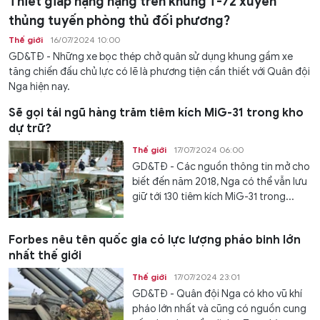
Thiết giáp hạng nặng trên khung T-72 xuyên
thủng tuyến phòng thủ đối phương?
Thế giới
16/07/2024 10:00
GD&TĐ - Những xe bọc thép chở quân sử dụng khung gầm xe
tăng chiến đấu chủ lực có lẽ là phương tiện cần thiết với Quân đội
Nga hiện nay.
Sẽ gọi tái ngũ hàng trăm tiêm kích MiG-31 trong kho
dự trữ?
Thế giới
17/07/2024 06:00
GD&TĐ - Các nguồn thông tin mở cho
biết đến năm 2018, Nga có thể vẫn lưu
giữ tới 130 tiêm kích MiG-31 trong...
Forbes nêu tên quốc gia có lực lượng pháo binh lớn
nhất thế giới
Thế giới
17/07/2024 23:01
GD&TĐ - Quân đội Nga có kho vũ khí
pháo lớn nhất và cũng có nguồn cung