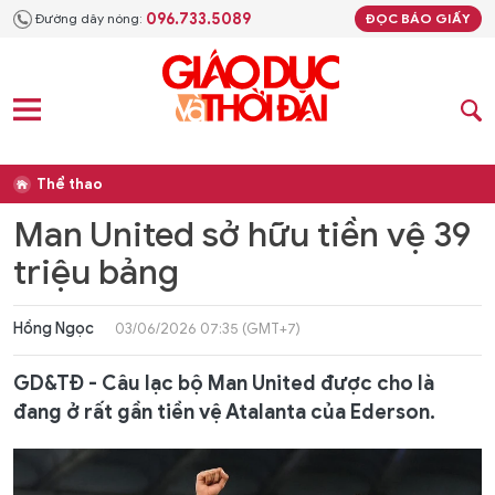
096.733.5089
Đường dây nóng:
ĐỌC BÁO GIẤY
Thể thao
Man United sở hữu tiền vệ 39
triệu bảng
Hồng Ngọc
03/06/2026 07:35 (GMT+7)
GD&TĐ - Câu lạc bộ Man United được cho là
đang ở rất gần tiền vệ Atalanta của Ederson.