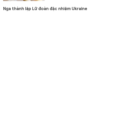
Nga thành lập Lữ đoàn đặc nhiệm Ukraine
Thế giới
5 giờ trước
GD&TĐ - Lực lượng Vũ trang Nga đã
thành lập một lữ đoàn đặc nhiệm từ
các binh sĩ Ukraine đào ngũ và tình...
Ông Trump gây tranh cãi khi gọi dầu mỏ Venezuela là
'chiến lợi phẩm'
Thế giới
5 giờ trước
GD&TĐ - Tổng thống Mỹ Donald
Trump tuyên bố dầu mỏ Venezuela là
“chiến lợi phẩm”, đồng thời đưa ra...
Siêu máy tính dự đoán tỷ số trận Việt Nam –
Campuchia lúc 20h hôm nay
Thể thao
5 giờ trước
GD&TĐ - Theo Siêu máy tính Chat