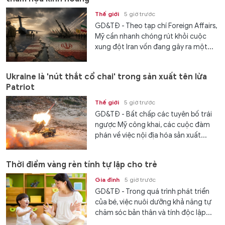
Thế giới
5 giờ trước
GD&TĐ - Theo tạp chí Foreign Affairs,
Mỹ cần nhanh chóng rút khỏi cuộc
xung đột Iran vốn đang gây ra một...
Ukraine là 'nút thắt cổ chai' trong sản xuất tên lửa
Patriot
Thế giới
5 giờ trước
GD&TĐ - Bất chấp các tuyên bố trái
ngược Mỹ công khai, các cuộc đàm
phán về việc nội địa hóa sản xuất...
Thời điểm vàng rèn tính tự lập cho trẻ
Gia đình
5 giờ trước
GD&TĐ - Trong quá trình phát triển
của bé, việc nuôi dưỡng khả năng tự
chăm sóc bản thân và tính độc lập...