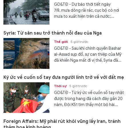
GD&TĐ - Dự báo thời tiết ngày
7/8, mưa dông rải rác, cục bộ có nơi
mưa to xuất hiện trên cả nước;...
Syria: Từ sân sau trở thành nỗi đau của Nga
Thế giới
5 giờ trước
GD&TĐ - Sau khi chính quyền Bashar
al-Assad sụp đổ, sự can thiệp của Mỹ
đã khiến Nga mất đi vị thế, Syria đã...
Ký ức về cuốn sổ tay đưa người lính trở về với đất mẹ
Thời sự
5 giờ trước
GD&TĐ - Từ ký ức về cuốn sổ tay nhặt
được trong hang đá cách đây gần 20
năm, Đội K51 tìm thấy một bộ hài...
Foreign Affairs: Mỹ phải rút khỏi vũng lầy Iran, tránh
thảm họa kinh hoàng