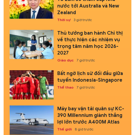
nước tới Australia và New
Zealand
Thời sự
3 giờ trước
Thủ tướng ban hành Chỉ thị
về thực hiện các nhiệm vụ
trọng tâm năm học 2026-
2027
Giáo dục
7 giờ trước
Bất ngờ lịch sử đối đầu giữa
tuyển Indonesia-Singapore
Thể thao
7 giờ trước
Máy bay vận tải quân sự KC-
390 Millennium giành thắng
lợi lớn trước A400M Atlas
Thế giới
8 giờ trước