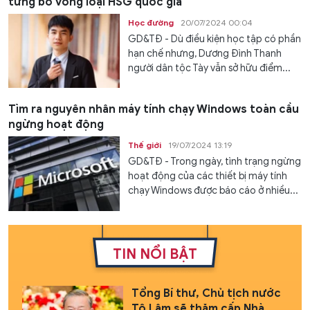
từng bỏ vòng loại HSG quốc gia
Học đường
20/07/2024 00:04
GD&TĐ - Dù điều kiện học tập có phần
hạn chế nhưng, Dương Đình Thanh
người dân tộc Tày vẫn sở hữu điểm...
Tìm ra nguyên nhân máy tính chạy Windows toàn cầu
ngừng hoạt động
Thế giới
19/07/2024 13:19
GD&TĐ - Trong ngày, tình trạng ngừng
hoạt động của các thiết bị máy tính
chạy Windows được báo cáo ở nhiều...
TIN NỔI BẬT
Tổng Bí thư, Chủ tịch nước
Tô Lâm sẽ thăm cấp Nhà