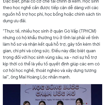
Đặc biệt, phải có cơ chế tài chính đi kèm. Học sinh
theo học nghề cần được tiếp cận dễ dàng với các
nguồn hỗ trợ học phí, học bổng hoặc chính sách tín
dụng ưu đãi.
“Thực tế, nhiều học sinh ở quận Gò Vấp (TPHCM)
nhưng có hộ khẩu thường trú ở tỉnh lại phải về tỉnh
làm hồ sơ và nhận kết quả hỗ trợ, gây tốn kém thời
gian, chi phí và công sức. Điều này đặc biệt quan
trọng đối với học sinh vùng sâu, xa - nơi sự hỗ trợ
kịp thời có thể là yếu tố quyết định giúp các em có
cơ hội học nghề, thoát nghèo và xây dựng tương
lai”, ông Mai Hoàng Lộc nhấn mạnh.