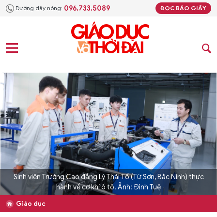
096.733.5089
Đường dây nóng:
ĐỌC BÁO GIẤY
Sinh viên Trường Cao đẳng Lý Thái Tổ (Từ Sơn, Bắc Ninh) thực
hành về cơ khí ô tô. Ảnh: Đình Tuệ
Giáo dục