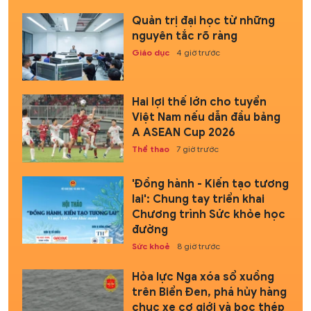
Quản trị đại học từ những
nguyên tắc rõ ràng
Giáo dục
4 giờ trước
Hai lợi thế lớn cho tuyển
Việt Nam nếu dẫn đầu bảng
A ASEAN Cup 2026
Thể thao
7 giờ trước
'Đồng hành - Kiến tạo tương
lai': Chung tay triển khai
Chương trình Sức khỏe học
đường
Sức khoẻ
8 giờ trước
Hỏa lực Nga xóa sổ xuồng
trên Biển Đen, phá hủy hàng
chục xe cơ giới và bọc thép