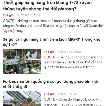
Thiết giáp hạng nặng trên khung T-72 xuyên
thủng tuyến phòng thủ đối phương?
Thế giới
16/07/2024 10:00
GD&TĐ - Những xe bọc thép chở quân sử dụng khung gầm xe
tăng chiến đấu chủ lực có lẽ là phương tiện cần thiết với Quân đội
Nga hiện nay.
Sẽ gọi tái ngũ hàng trăm tiêm kích MiG-31 trong kho
dự trữ?
Thế giới
17/07/2024 06:00
GD&TĐ - Các nguồn thông tin mở cho
biết đến năm 2018, Nga có thể vẫn lưu
giữ tới 130 tiêm kích MiG-31 trong...
Forbes nêu tên quốc gia có lực lượng pháo binh lớn
nhất thế giới
Thế giới
17/07/2024 23:01
GD&TĐ - Quân đội Nga có kho vũ khí
pháo lớn nhất và cũng có nguồn cung