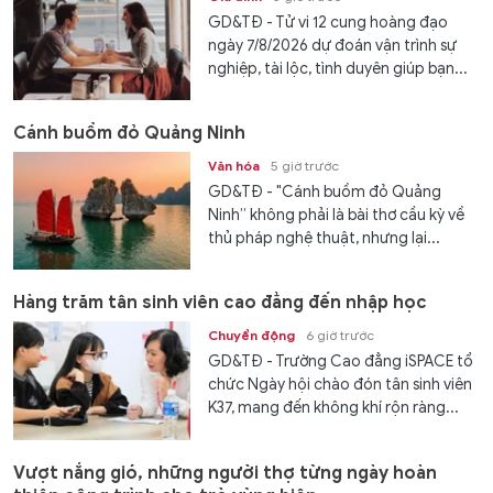
GD&TĐ - Tử vi 12 cung hoàng đạo
ngày 7/8/2026 dự đoán vận trình sự
nghiệp, tài lộc, tình duyên giúp bạn...
Cánh buồm đỏ Quảng Ninh
Văn hóa
5 giờ trước
GD&TĐ - "Cánh buồm đỏ Quảng
Ninh” không phải là bài thơ cầu kỳ về
thủ pháp nghệ thuật, nhưng lại...
Hàng trăm tân sinh viên cao đẳng đến nhập học
Chuyển động
6 giờ trước
GD&TĐ - Trường Cao đẳng iSPACE tổ
chức Ngày hội chào đón tân sinh viên
K37, mang đến không khí rộn ràng...
Vượt nắng gió, những người thợ từng ngày hoàn