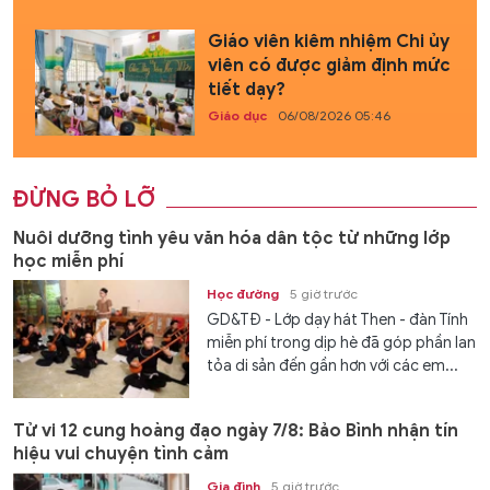
Giáo viên kiêm nhiệm Chi ủy
viên có được giảm định mức
tiết dạy?
Giáo dục
06/08/2026 05:46
ĐỪNG BỎ LỠ
Nuôi dưỡng tình yêu văn hóa dân tộc từ những lớp
học miễn phí
Học đường
5 giờ trước
GD&TĐ - Lớp dạy hát Then - đàn Tính
miễn phí trong dịp hè đã góp phần lan
tỏa di sản đến gần hơn với các em...
Tử vi 12 cung hoàng đạo ngày 7/8: Bảo Bình nhận tín
hiệu vui chuyện tình cảm
Gia đình
5 giờ trước