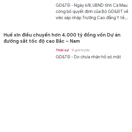
GD&TĐ - Ngày 6/8, UBND tỉnh Cà Mau
công bố quyết định của Bộ GD&ĐT về
việc sáp nhập Trường Cao đẳng Y tế...
Huế xin điều chuyển hơn 4.000 tỷ đồng vốn Dự án
đường sắt tốc độ cao Bắc – Nam
Thời sự
9 giờ trước
GD&TĐ - Do chưa nhận hồ sơ, mặt
bằng Dự án đường sắt tốc độ cao Bắc
– Nam, TP Huế xin chuyển hơn 4.000...
Bệnh viện Sản - Nhi An Giang tiếp nhận 200 đơn vị
máu
Chuyển động
9 giờ trước
GD&TĐ - Bệnh viện Sản - Nhi An
Giang (tỉnh An Giang) tiếp nhận 200
đơn vị máu tại chương trình hiến...