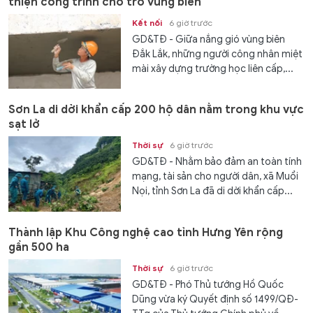
thiện công trình cho trò vùng biên
Kết nối
6 giờ trước
GD&TĐ - Giữa nắng gió vùng biên
Đắk Lắk, những người công nhân miệt
mài xây dựng trường học liên cấp,...
Sơn La di dời khẩn cấp 200 hộ dân nằm trong khu vực
sạt lở
Thời sự
6 giờ trước
GD&TĐ - Nhằm bảo đảm an toàn tính
mạng, tài sản cho người dân, xã Muổi
Nọi, tỉnh Sơn La đã di dời khẩn cấp...
Thành lập Khu Công nghệ cao tỉnh Hưng Yên rộng
gần 500 ha
Thời sự
6 giờ trước
GD&TĐ - Phó Thủ tướng Hồ Quốc
Dũng vừa ký Quyết định số 1499/QĐ-