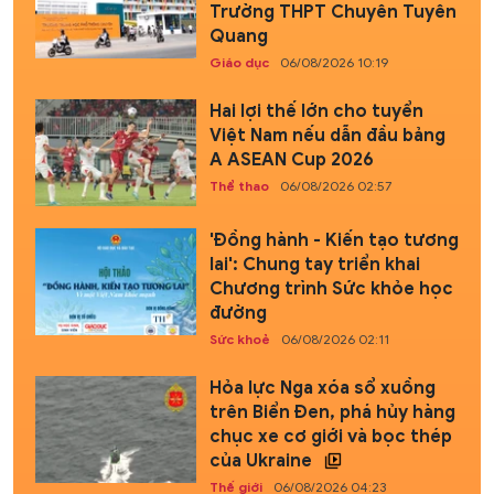
Trường THPT Chuyên Tuyên
Quang
Giáo dục
06/08/2026 10:19
Hai lợi thế lớn cho tuyển
Việt Nam nếu dẫn đầu bảng
A ASEAN Cup 2026
Thể thao
06/08/2026 02:57
'Đồng hành - Kiến tạo tương
lai': Chung tay triển khai
Chương trình Sức khỏe học
đường
Sức khoẻ
06/08/2026 02:11
Hỏa lực Nga xóa sổ xuồng
trên Biển Đen, phá hủy hàng
chục xe cơ giới và bọc thép
của Ukraine
Thế giới
06/08/2026 04:23