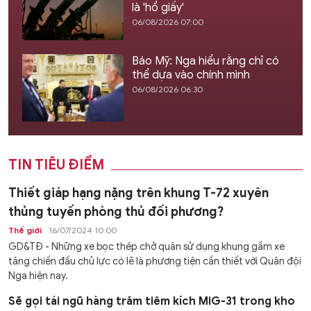
là 'hổ giấy'
06/08/2026 07:00
Báo Mỹ: Nga hiểu rằng chỉ có
thể dựa vào chính mình
06/08/2026 06:30
TIN TIÊU ĐIỂM
Thiết giáp hạng nặng trên khung T-72 xuyên
thủng tuyến phòng thủ đối phương?
Thế giới
16/07/2024 10:00
GD&TĐ - Những xe bọc thép chở quân sử dụng khung gầm xe
tăng chiến đấu chủ lực có lẽ là phương tiện cần thiết với Quân đội
Nga hiện nay.
Sẽ gọi tái ngũ hàng trăm tiêm kích MiG-31 trong kho