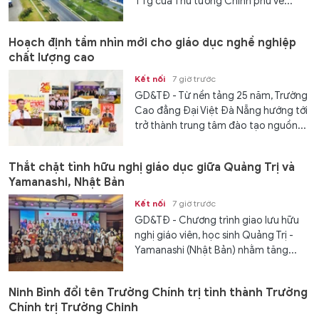
TTg của Thủ tướng Chính phủ về...
Hoạch định tầm nhìn mới cho giáo dục nghề nghiệp
chất lượng cao
Kết nối
7 giờ trước
GD&TĐ - Từ nền tảng 25 năm, Trường
Cao đẳng Đại Việt Đà Nẵng hướng tới
trở thành trung tâm đào tạo nguồn...
Thắt chặt tình hữu nghị giáo dục giữa Quảng Trị và
Yamanashi, Nhật Bản
Kết nối
7 giờ trước
GD&TĐ - Chương trình giao lưu hữu
nghị giáo viên, học sinh Quảng Trị -
Yamanashi (Nhật Bản) nhằm tăng...
Ninh Bình đổi tên Trường Chính trị tỉnh thành Trường
Chính trị Trường Chinh