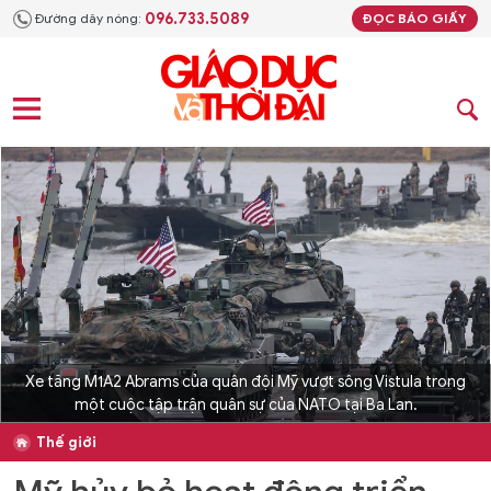
096.733.5089
Đường dây nóng:
ĐỌC BÁO GIẤY
Xe tăng M1A2 Abrams của quân đội Mỹ vượt sông Vistula trong
một cuộc tập trận quân sự của NATO tại Ba Lan.
Thế giới