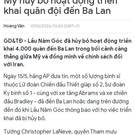
Mỹ hủy bỏ hoạt động triển
khai quân đội đến Ba Lan
Hoàng Vân
17/05/2026 05:53 (GMT+7)
GD&TĐ - Lầu Năm Góc đã hủy bỏ hoạt động triển
khai 4.000 quân đến Ba Lan trong bối cảnh căng
thẳng giữa Mỹ và đồng minh về chính sách đối
với Iran.
Ngày 15/5, hãng AP đưa tin, một số lượng binh sĩ
thuộc Lữ đoàn Chiến đấu Thiết giáp số 2, Sư đoàn
Kỵ binh số 1 - cùng với xe tăng Abrams và xe chiến
đấu Bradley - đã đến Ba Lan hoặc đang trên đường
đến đó khi Lầu Năm Góc thông báo với họ việc triển
khai đã bị hủy bỏ.
Tướng Christopher LaNeve, quyền Tham mưu