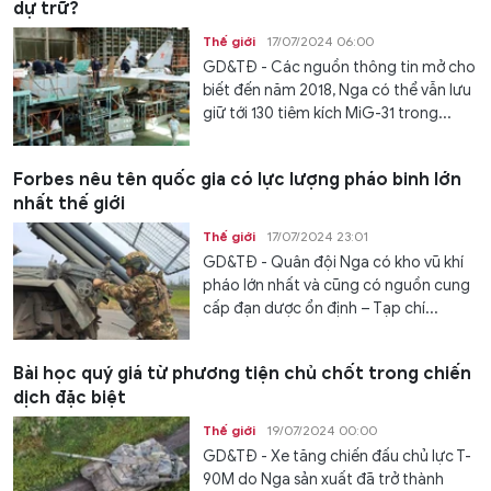
dự trữ?
Thế giới
17/07/2024 06:00
GD&TĐ - Các nguồn thông tin mở cho
biết đến năm 2018, Nga có thể vẫn lưu
giữ tới 130 tiêm kích MiG-31 trong...
Forbes nêu tên quốc gia có lực lượng pháo binh lớn
nhất thế giới
Thế giới
17/07/2024 23:01
GD&TĐ - Quân đội Nga có kho vũ khí
pháo lớn nhất và cũng có nguồn cung
cấp đạn dược ổn định – Tạp chí...
Bài học quý giá từ phương tiện chủ chốt trong chiến
dịch đặc biệt
Thế giới
19/07/2024 00:00
GD&TĐ - Xe tăng chiến đấu chủ lực T-
90M do Nga sản xuất đã trở thành