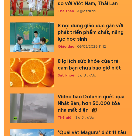
so với Việt Nam, Thái Lan
Thể thao
3 giờ trước
8 nội dung giáo dục gắn với
phát triển phẩm chất, năng
lực học sinh
Giáo dục
08/08/2026 11:12
8 lợi ích sức khỏe của trái
cam bạn chưa bao giờ biết
Sức khoẻ
3 giờ trước
Video bão Dolphin quét qua
Nhật Bản, hơn 50.000 tòa
nhà mất điện
Thế giới
3 giờ trước
‘Quái vật Magura’ diệt 11 tàu