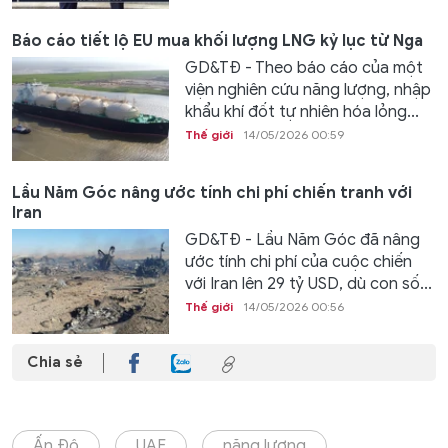
Báo cáo tiết lộ EU mua khối lượng LNG kỷ lục từ Nga
GD&TĐ - Theo báo cáo của một
viện nghiên cứu năng lượng, nhập
khẩu khí đốt tự nhiên hóa lỏng...
Thế giới
14/05/2026 00:59
Lầu Năm Góc nâng ước tính chi phí chiến tranh với
Iran
GD&TĐ - Lầu Năm Góc đã nâng
ước tính chi phí của cuộc chiến
với Iran lên 29 tỷ USD, dù con số...
Thế giới
14/05/2026 00:56
Chia sẻ
Ấn Độ
UAE
năng lượng