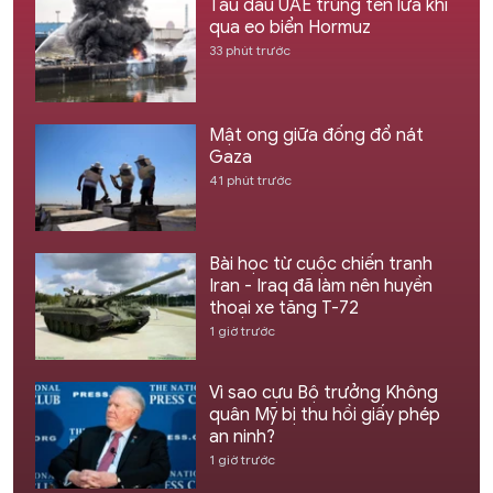
Tàu dầu UAE trúng tên lửa khi
qua eo biển Hormuz
33 phút trước
Mật ong giữa đống đổ nát
Gaza
41 phút trước
Bài học từ cuộc chiến tranh
Iran - Iraq đã làm nên huyền
thoại xe tăng T-72
1 giờ trước
Vì sao cựu Bộ trưởng Không
quân Mỹ bị thu hồi giấy phép
an ninh?
1 giờ trước