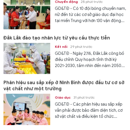
Chuyển động
28 phút trước
GD&TĐ - Có 10 đội bóng chuyền nam,
nữ đến từ các cơ sở giáo dục đại học
tại miền Trung với hơn 130 vận động...
Đắk Lắk đào tạo nhân lực từ yêu cầu thực tiễn
Kết nối
29 phút trước
GD&TĐ - Ngày 27/6, Đắk Lắk công bố
điều chỉnh Quy hoạch tỉnh thời kỳ
2021-2030, tầm nhìn đến năm 2050...
Phân hiệu sau sắp xếp ở Ninh Bình được đầu tư cơ sở
vật chất như một trường
Giáo dục
31 phút trước
GD&TĐ - Các phân hiệu sau sắp xếp
vẫn phải được bảo đảm diện tích, cơ
sở vật chất và điều kiện tổ chức...