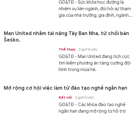
GD&TĐ - Sức khỏe học đường là
nhiệm vụ liên ngành, đòi hỏi sự tham
gia của nhà trường, gia đình, ngành...
Man United nhắm tài năng Tây Ban Nha, từ chối bán
Šeško.
Thể thao
3 giờ trước
GD&TĐ - Man United đang tích cực
tìm kiếm phương án tăng cường đội
hình trong mùa hè.
Mở rộng cơ hội việc làm từ đào tạo nghề ngắn hạn
Kết nối
3 giờ trước
GD&TĐ - Các khóa đào tạo nghề
ngắn hạn đang mở rộng từ hỗ trợ
người thất nghiệp tìm việc sang...
Thông cáo đặc biệt của Ban Chấp hành Trung ương