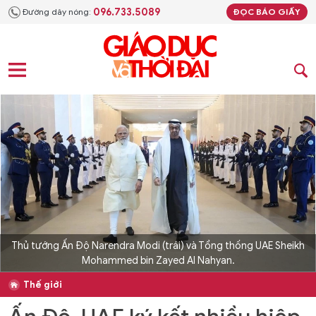
096.733.5089
Đường dây nóng:
ĐỌC BÁO GIẤY
Thủ tướng Ấn Độ Narendra Modi (trái) và Tổng thống UAE Sheikh
Mohammed bin Zayed Al Nahyan.
Thế giới