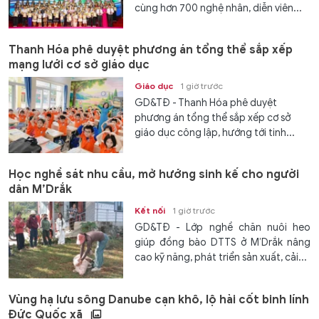
cùng hơn 700 nghệ nhân, diễn viên...
Thanh Hóa phê duyệt phương án tổng thể sắp xếp
mạng lưới cơ sở giáo dục
Giáo dục
1 giờ trước
GD&TĐ - Thanh Hóa phê duyệt
phương án tổng thể sắp xếp cơ sở
giáo dục công lập, hướng tới tinh...
Học nghề sát nhu cầu, mở hướng sinh kế cho người
dân M’Drắk
Kết nối
1 giờ trước
GD&TĐ - Lớp nghề chăn nuôi heo
giúp đồng bào DTTS ở M’Drắk nâng
cao kỹ năng, phát triển sản xuất, cải...
Vùng hạ lưu sông Danube cạn khô, lộ hài cốt binh lính
Đức Quốc xã