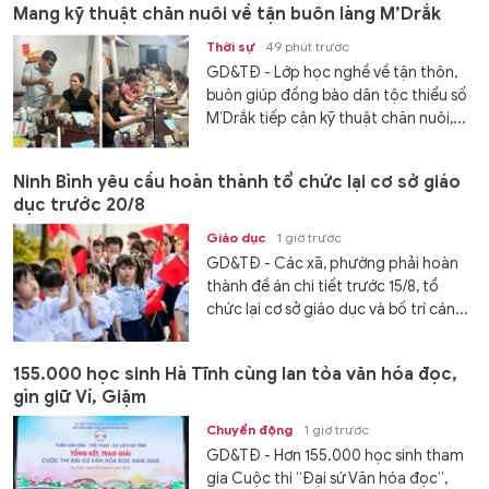
Mang kỹ thuật chăn nuôi về tận buôn làng M’Drắk
Thời sự
49 phút trước
GD&TĐ - Lớp học nghề về tận thôn,
buôn giúp đồng bào dân tộc thiểu số
M’Drắk tiếp cận kỹ thuật chăn nuôi,...
Ninh Bình yêu cầu hoàn thành tổ chức lại cơ sở giáo
dục trước 20/8
Giáo dục
1 giờ trước
GD&TĐ - Các xã, phường phải hoàn
thành đề án chi tiết trước 15/8, tổ
chức lại cơ sở giáo dục và bố trí cán...
155.000 học sinh Hà Tĩnh cùng lan tỏa văn hóa đọc,
gìn giữ Ví, Giặm
Chuyển động
1 giờ trước
GD&TĐ - Hơn 155.000 học sinh tham
gia Cuộc thi “Đại sứ Văn hóa đọc”,