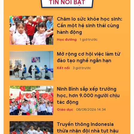
TIN NỔI BẬT
Chăm lo sức khỏe học sinh:
Cần một hệ sinh thái cùng
hành động
Học đường
1 giờ trước
Mở rộng cơ hội việc làm từ
đào tạo nghề ngắn hạn
Kết nối
3 giờ trước
Ninh Bình sắp xếp trường
học, hơn 9.000 người chịu
tác động
Giáo dục
08/08/2026 14:34
Truyền thông Indonesia
thừa nhận đội nhà tụt hậu