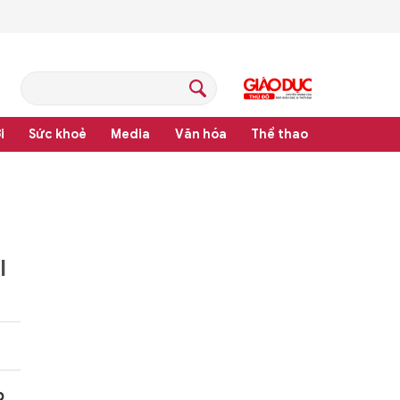
i
Sức khoẻ
Media
Văn hóa
Thể thao
I
p