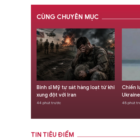
CÙNG CHUYÊN MỤC
ng loạt từ khi
Chiến lược bóp nghẹt lực lượng
Xung đ
Ukraine
ngoặt 
48 phút trước
56 phút t
TIN TIÊU ĐIỂM