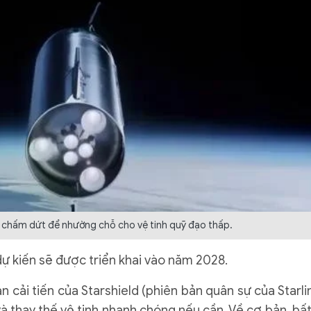
 chấm dứt để nhường chỗ cho vệ tinh quỹ đạo thấp.
 kiến ​​sẽ được triển khai vào năm 2028.
n cải tiến của Starshield (phiên bản quân sự của Starlin
và thay thế vệ tinh nhanh chóng nếu cần. Về cơ bản, bất