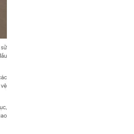
 sử
đầu
các
 vệ
ục,
cao