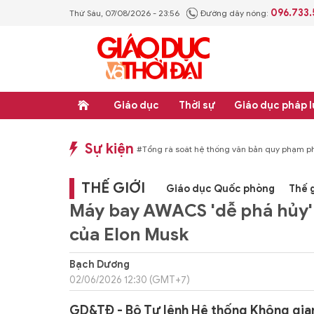
096.733
Thứ Sáu, 07/08/2026 - 23:56
Đường dây nóng:
Giáo dục
Thời sự
Giáo dục pháp l
Sự kiện
 hệ thống văn bản quy phạm pháp luật
#Thực học - Thực nghiệp
#Tổng rà so
THẾ GIỚI
Giáo dục Quốc phòng
Thế g
Máy bay AWACS 'dễ phá hủy' s
của Elon Musk
Bạch Dương
02/06/2026 12:30 (GMT+7)
GD&TĐ - Bộ Tư lệnh Hệ thống Không gia