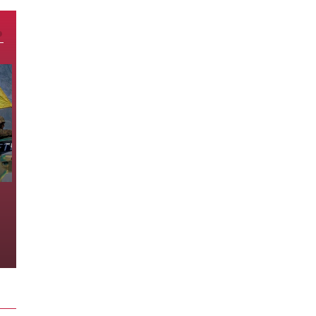
Nga tung loạt bom lượn FAB san
phẳng sở chỉ huy, xóa sổ đoàn
tàu quân sự Ukraine
1 giờ trước