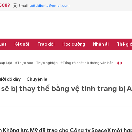
.5089
Email:
gdtddientu@gmail.com
uật
Kết nối
Trao đổi
Học đường
Nhân ái
Thế giớ
át hệ thống văn bản quy phạm pháp luật
iới đó đây
Chuyện lạ
ẽ bị thay thế bằng vệ tinh trang bị A
n Không lực Mỹ đã trao cho Công ty SpaceX một hợ