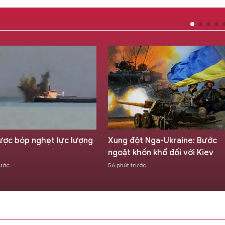
ột Nga-Ukraine: Bước
Tổng thống Trump gọi bầu cử
khốn khổ đối với Kiev
Mỹ là 'mớ hỗn độn', dọa trừng
phạt Thụy Sĩ
rước
1 giờ trước