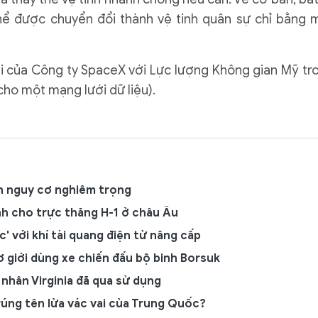
thể được chuyển đổi thành vệ tinh quân sự chỉ bằng 
ai của Công ty SpaceX với Lực lượng Không gian Mỹ tr
cho một mạng lưới dữ liệu).
ện nguy cơ nghiêm trọng
hính cho trực thăng H-1 ở châu Âu
 với khí tài quang điện tử nâng cấp
cơ giới dùng xe chiến đấu bộ binh Borsuk
nhân Virginia đã qua sử dụng
 trúng tên lửa vác vai của Trung Quốc?