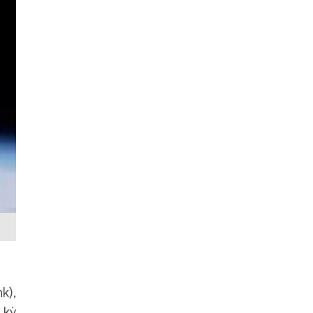
k),
 kỳ