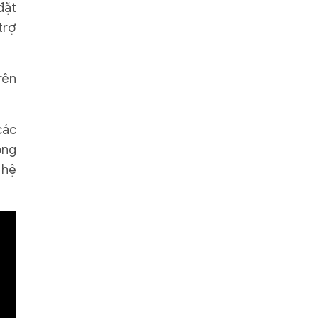
đặt
trợ
rên
các
ông
 hệ