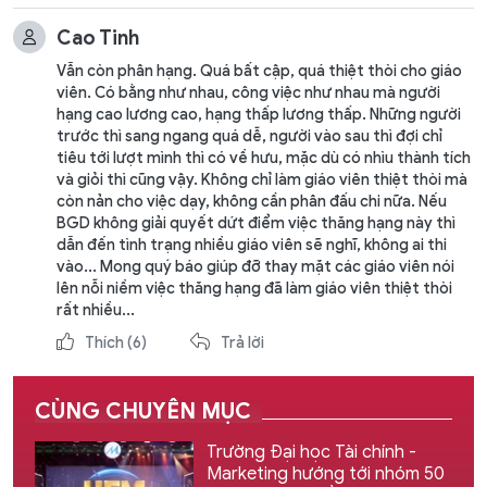
Cao Tinh
Vẫn còn phân hạng. Quá bất cập, quá thiệt thòi cho giáo
viên. Có bằng như nhau, công việc như nhau mà người
hạng cao lương cao, hạng thấp lương thấp. Những người
trước thì sang ngang quá dễ, người vào sau thì đợi chỉ
tiêu tới lượt mình thì có về hưu, mặc dù có nhìu thành tích
và giỏi thì cũng vậy. Không chỉ làm giáo viên thiệt thòi mà
còn nản cho việc dạy, không cần phân đấu chi nữa. Nếu
BGD không giải quyết dứt điểm việc thăng hạng này thì
dẫn đến tình trạng nhiều giáo viên sẽ nghĩ, không ai thi
vào... Mong quý báo giúp đỡ thay mặt các giáo viên nói
lên nỗi niềm việc thăng hạng đã làm giáo viên thiệt thòi
rất nhiều...
Thích
(6)
Trả lời
CÙNG CHUYÊN MỤC
Trường Đại học Tài chính -
Marketing hướng tới nhóm 50