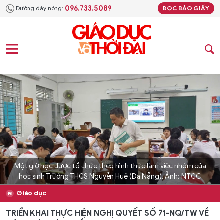
096.733.5089
Đường dây nóng:
ĐỌC BÁO GIẤY
Một giờ học được tổ chức theo hình thức làm việc nhóm của
học sinh Trường THCS Nguyễn Huệ (Đà Nẵng). Ảnh: NTCC
Giáo dục
TRIỂN KHAI THỰC HIỆN NGHỊ QUYẾT SỐ 71-NQ/TW VỀ