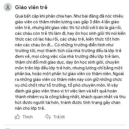
Giáo viên trẻ
Quá bất cập khi phân chia hạn. Như bài đăng đã nói: nhiều
giáo viên có thâm nhiên lương cao gấp 3 đến 4 lần giáo
viên trẻ, nhưng khi giao việc thì từ chối với lí do là già rồi,
các cháu còn trẻ thì làm đi, hay ôn học sinh giỏi thì nói kiến
thức các cô lạc hậu rồi, các cháu trẻ, kiến thức tốt hơn
nên các cháu ôn đi... Có những trường điển hình như
trường tôi, mọi thành tích của nhà trường đều là lớp trẻ
đem về, mọi công việc của nhà trường đều lớp trẻ làm,
thậm chí đổi mới giáo dục, dạy ôn học sinh giỏi, chuyên
môn trên lớp đều lớp trẻ hơn, nhưng lương chỉ bằng một
phần ba, hoặc một phần tư giáo viên có thâm niên. Ngoài
ra những giáo viên có thâm niên này còn giữ những chức
vụ chủ chốt như tổ trưởng, tổ phó chuyên môn. Vì vậy
đánh giá giáo viên theo vị trí việc làm và kết quả hoàn
thành nhiệm vụ là công bằng nhất, khách quan nhất và thu
hút được người tài hơn, tránh được tình trạng gây chán
nản cho lớp trẻ.
Thích
Trả lời