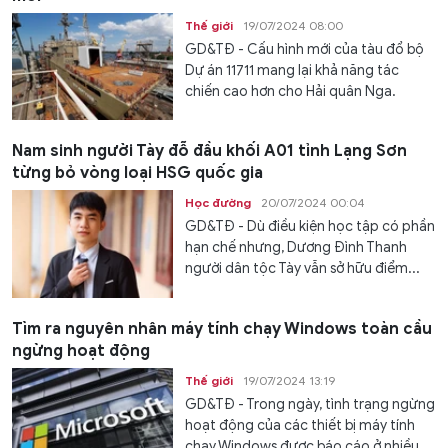
Thế giới
19/07/2024 08:00
GD&TĐ - Cấu hình mới của tàu đổ bộ
Dự án 11711 mang lại khả năng tác
chiến cao hơn cho Hải quân Nga.
Nam sinh người Tày đỗ đầu khối A01 tỉnh Lạng Sơn
từng bỏ vòng loại HSG quốc gia
Học đường
20/07/2024 00:04
GD&TĐ - Dù điều kiện học tập có phần
hạn chế nhưng, Dương Đình Thanh
người dân tộc Tày vẫn sở hữu điểm...
Tìm ra nguyên nhân máy tính chạy Windows toàn cầu
ngừng hoạt động
Thế giới
19/07/2024 13:19
GD&TĐ - Trong ngày, tình trạng ngừng
hoạt động của các thiết bị máy tính
chạy Windows được báo cáo ở nhiều...