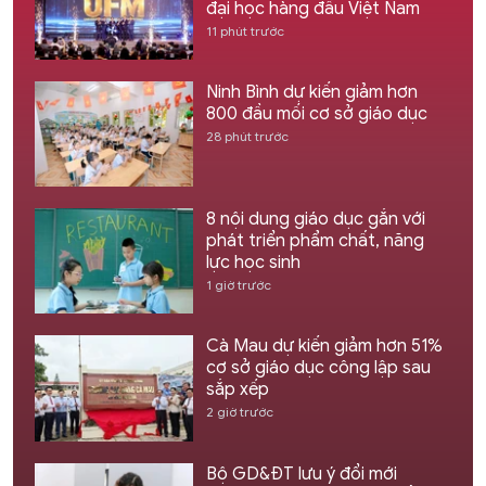
đại học hàng đầu Việt Nam
11 phút trước
Ninh Bình dự kiến giảm hơn
800 đầu mối cơ sở giáo dục
28 phút trước
8 nội dung giáo dục gắn với
phát triển phẩm chất, năng
lực học sinh
1 giờ trước
Cà Mau dự kiến giảm hơn 51%
cơ sở giáo dục công lập sau
sắp xếp
2 giờ trước
Bộ GD&ĐT lưu ý đổi mới