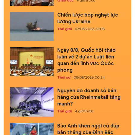
Giáo dục
9 giờ trước
Chiến lược bóp nghẹt lực
lượng Ukraine
Thế giới
07/08/2026 23:08
Ngày 8/8, Quốc hội thảo
luận về 2 dự án Luật liên
quan đến lĩnh vực Quốc
phòng
Thời sự
08/08/2026 00:24
Nguyên do doanh số bán
hàng của Rheinmetall tăng
mạnh?
Thế giới
4 giờ trước
Báo Anh khen ngợi cú đúp
bàn thắng của Đình Bắc