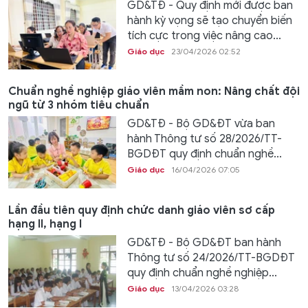
GD&TĐ - Quy định mới được ban
hành kỳ vọng sẽ tạo chuyển biến
tích cực trong việc nâng cao...
Giáo dục
23/04/2026 02:52
Chuẩn nghề nghiệp giáo viên mầm non: Nâng chất đội
ngũ từ 3 nhóm tiêu chuẩn
GD&TĐ - Bộ GD&ĐT vừa ban
hành Thông tư số 28/2026/TT-
BGDĐT quy định chuẩn nghề...
Giáo dục
16/04/2026 07:05
Lần đầu tiên quy định chức danh giáo viên sơ cấp
hạng II, hạng I
GD&TĐ - Bộ GD&ĐT ban hành
Thông tư số 24/2026/TT-BGDĐT
quy định chuẩn nghề nghiệp...
Giáo dục
13/04/2026 03:28