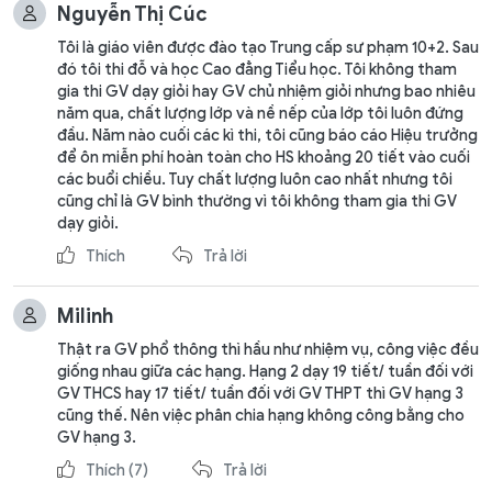
Nguyễn Thị Cúc
Tôi là giáo viên được đào tạo Trung cấp sư phạm 10+2. Sau
đó tôi thi đỗ và học Cao đẳng Tiểu học. Tôi không tham
gia thi GV dạy giỏi hay GV chủ nhiệm giỏi nhưng bao nhiêu
năm qua, chất lượng lớp và nề nếp của lớp tôi luôn đứng
đầu. Năm nào cuối các kì thi, tôi cũng báo cáo Hiệu trưởng
để ôn miễn phí hoàn toàn cho HS khoảng 20 tiết vào cuối
các buổi chiều. Tuy chất lượng luôn cao nhất nhưng tôi
cũng chỉ là GV bình thường vì tôi không tham gia thi GV
dạy giỏi.
Thích
Trả lời
Milinh
Thật ra GV phổ thông thì hầu như nhiệm vụ, công việc đều
giống nhau giữa các hạng. Hạng 2 dạy 19 tiết/ tuần đối với
GV THCS hay 17 tiết/ tuần đối với GV THPT thì GV hạng 3
cũng thế. Nên việc phân chia hạng không công bằng cho
GV hạng 3.
Thích
(7)
Trả lời