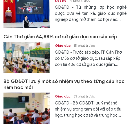
Kết nối
9 phút trước
GD&TĐ - Từ những lớp học nghề
được đưa về tận xã, giáo dục nghề
nghiệp đang mở thêm cơ hội việc...
Cần Thơ giảm 64,88% cơ sở giáo dục sau sắp xếp
Giáo dục
15 phút trước
GD&TĐ - Trước sắp xếp, TP Cần Thơ
có 1.156 cơ sở giáo dục, sau sắp xếp
còn lại 406 cơ sở giáo dục (giảm...
Bộ GD&ĐT lưu ý một số nhiệm vụ theo từng cấp học
năm học mới
Giáo dục
33 phút trước
GD&TĐ - Bộ GD&ĐT lưu ý một số
nhiệm vụ trọng tâm đối với cấp tiểu
học, trung học cơ sở và trung học...