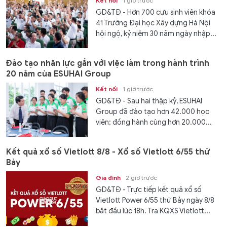
Kết nối
1 giờ trước
GD&TĐ - Hơn 700 cựu sinh viên khóa
41 Trường Đại học Xây dựng Hà Nội
hội ngộ, kỷ niệm 30 năm ngày nhập...
Đào tạo nhân lực gắn với việc làm trong hành trình
20 năm của ESUHAI Group
Kết nối
1 giờ trước
GD&TĐ - Sau hai thập kỷ, ESUHAI
Group đã đào tạo hơn 42.000 học
viên; đồng hành cùng hơn 20.000...
Kết quả xổ số Vietlott 8/8 - Xổ số Vietlott 6/55 thứ
Bảy
Gia đình
2 giờ trước
GD&TĐ - Trực tiếp kết quả xổ số
Vietlott Power 6/55 thứ Bảy ngày 8/8
bắt đầu lúc 18h. Tra KQXS Vietlott...