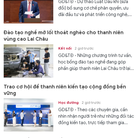
GD&TĐ - Dự thảo Luật Dầu khí (sửa
đổi) bổ sung cơ chế phân quyền, ưu
đãi đầu tư và phát triển công nghệ,...
Đào tạo nghề mở lối thoát nghèo cho thanh niên
vùng cao Lai Châu
Kết nối
2 giờ trước
GD&TĐ - Những chương trình tư vấn,
học bổng đào tạo nghề đang góp
phần giúp thanh niên Lai Châu trở lại...
Trao cơ hội để thanh niên kiến tạo cộng đồng bền
vững
Học đường
2 giờ trước
GD&TĐ - Theo các chuyên gia, cần
nhìn nhận người trẻ như những đối tác
đồng kiến tạo, trực tiếp tham gia...