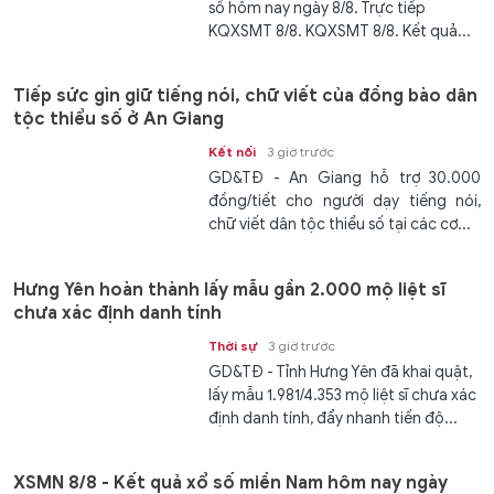
số hôm nay ngày 8/8. Trực tiếp
KQXSMT 8/8. KQXSMT 8/8. Kết quả...
Tiếp sức gìn giữ tiếng nói, chữ viết của đồng bào dân
tộc thiểu số ở An Giang
Kết nối
3 giờ trước
GD&TĐ - An Giang hỗ trợ 30.000
đồng/tiết cho người dạy tiếng nói,
chữ viết dân tộc thiểu số tại các cơ...
Hưng Yên hoàn thành lấy mẫu gần 2.000 mộ liệt sĩ
chưa xác định danh tính
Thời sự
3 giờ trước
GD&TĐ - Tỉnh Hưng Yên đã khai quật,
lấy mẫu 1.981/4.353 mộ liệt sĩ chưa xác
định danh tính, đẩy nhanh tiến độ...
XSMN 8/8 - Kết quả xổ số miền Nam hôm nay ngày