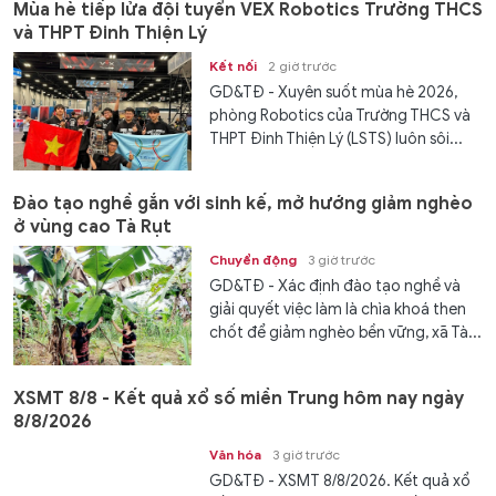
Mùa hè tiếp lửa đội tuyển VEX Robotics Trường THCS
và THPT Đinh Thiện Lý
Kết nối
2 giờ trước
GD&TĐ - ​​Xuyên suốt mùa hè 2026,
phòng Robotics của Trường THCS và
THPT Đinh Thiện Lý (LSTS) luôn sôi...
Đào tạo nghề gắn với sinh kế, mở hướng giảm nghèo
ở vùng cao Tà Rụt
Chuyển động
3 giờ trước
GD&TĐ - Xác định đào tạo nghề và
giải quyết việc làm là chìa khoá then
chốt để giảm nghèo bền vững, xã Tà...
XSMT 8/8 - Kết quả xổ số miền Trung hôm nay ngày
8/8/2026
Văn hóa
3 giờ trước
GD&TĐ - XSMT 8/8/2026. Kết quả xổ