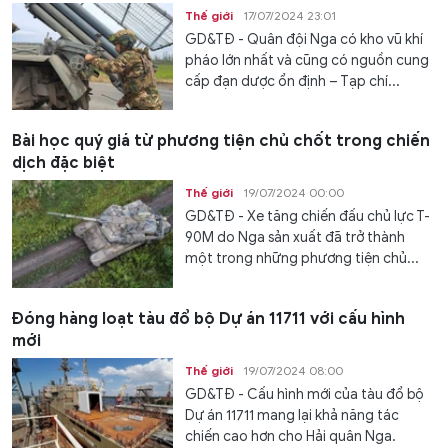
Thế giới
17/07/2024 23:01
GD&TĐ - Quân đội Nga có kho vũ khí
pháo lớn nhất và cũng có nguồn cung
cấp đạn dược ổn định – Tạp chí...
Bài học quý giá từ phương tiện chủ chốt trong chiến
dịch đặc biệt
Thế giới
19/07/2024 00:00
GD&TĐ - Xe tăng chiến đấu chủ lực T-
90M do Nga sản xuất đã trở thành
một trong những phương tiện chủ...
Đóng hàng loạt tàu đổ bộ Dự án 11711 với cấu hình
mới
Thế giới
19/07/2024 08:00
GD&TĐ - Cấu hình mới của tàu đổ bộ
Dự án 11711 mang lại khả năng tác
chiến cao hơn cho Hải quân Nga.