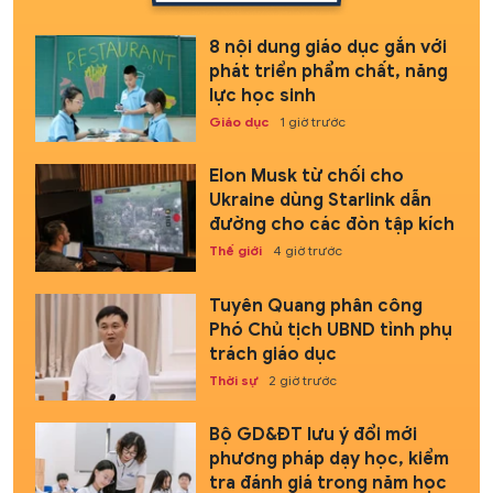
8 nội dung giáo dục gắn với
phát triển phẩm chất, năng
lực học sinh
Giáo dục
1 giờ trước
Elon Musk từ chối cho
Ukraine dùng Starlink dẫn
đường cho các đòn tập kích
Thế giới
4 giờ trước
Tuyên Quang phân công
Phó Chủ tịch UBND tỉnh phụ
trách giáo dục
Thời sự
2 giờ trước
Bộ GD&ĐT lưu ý đổi mới
phương pháp dạy học, kiểm
tra đánh giá trong năm học