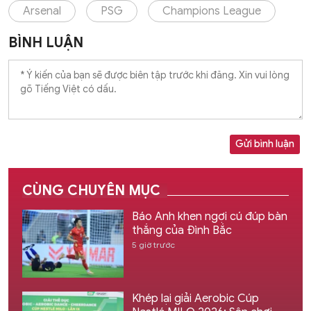
Arsenal
PSG
Champions League
BÌNH LUẬN
Gửi bình luận
CÙNG CHUYÊN MỤC
Báo Anh khen ngợi cú đúp bàn
thắng của Đình Bắc
5 giờ trước
Khép lại giải Aerobic Cúp