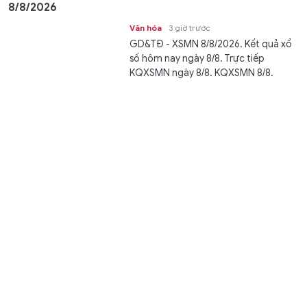
8/8/2026
Văn hóa
3 giờ trước
GD&TĐ - XSMN 8/8/2026. Kết quả xổ
số hôm nay ngày 8/8. Trực tiếp
KQXSMN ngày 8/8. KQXSMN 8/8.
Kết...
Cà Mau dự kiến giảm hơn 51% cơ sở giáo dục công lập
sau sắp xếp
Giáo dục
3 giờ trước
GD&TĐ - Tỉnh Cà Mau dự kiến giảm từ
738 xuống còn 359 cơ sở giáo dục
công lập (giảm 379 đầu mối) trước...
Hai lần bị từ chối và kỳ công đưa bún nước lèo Trà
Vinh vào gói ăn liền
Học đường
3 giờ trước
GD&TĐ - Hai lần tìm đến quán bún
nước lèo hơn 30 năm tuổi xin công