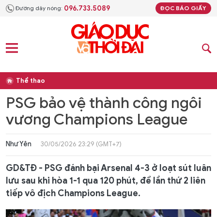
096.733.5089
Đường dây nóng:
ĐỌC BÁO GIẤY
Thể thao
PSG bảo vệ thành công ngôi
vương Champions League
Như Yên
30/05/2026 23:29 (GMT+7)
GD&TĐ - PSG đánh bại Arsenal 4-3 ở loạt sút luân
lưu sau khi hòa 1-1 qua 120 phút, để lần thứ 2 liên
tiếp vô địch Champions League.