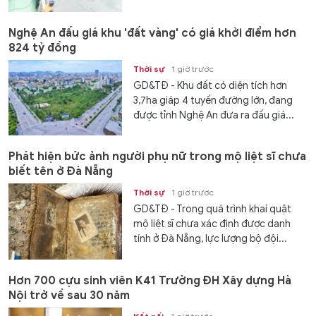
Nghệ An đấu giá khu 'đất vàng' có giá khởi điểm hơn
824 tỷ đồng
Thời sự
1 giờ trước
GD&TĐ - Khu đất có diện tích hơn
3,7ha giáp 4 tuyến đường lớn, đang
được tỉnh Nghệ An đưa ra đấu giá...
Phát hiện bức ảnh người phụ nữ trong mộ liệt sĩ chưa
biết tên ở Đà Nẵng
Thời sự
1 giờ trước
GD&TĐ - Trong quá trình khai quật
mộ liệt sĩ chưa xác định được danh
tính ở Đà Nẵng, lực lượng bộ đội...
Hơn 700 cựu sinh viên K41 Trường ĐH Xây dựng Hà
Nội trở về sau 30 năm