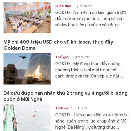
Giáo dục
1 giờ trước
GD&TĐ - Ninh Bình dự kiến giảm 57,1%
đầu mối cơ sở giáo dục, song các cơ
sở dạy học hiện có về cơ bản được...
Mỹ chi 400 triệu USD cho vũ khí laser, thúc đẩy
Golden Dome
Thế giới
1 giờ trước
GD&TĐ - Mỹ đang thúc đẩy những
chương trình vũ khí mới trong bối
cảnh drone và tên lửa tiếp tục đặt...
Đã cứu được nạn nhân thứ 2 trong vụ 4 người bị sóng
cuốn ở Mũi Nghê
Thời sự
1 giờ trước
GD&TĐ - Liên quan đến vụ 4 người bị
sóng cuốn trong lúc chụp ảnh ở Mũi
Nghê (Đà Nẵng), lực lượng chức...