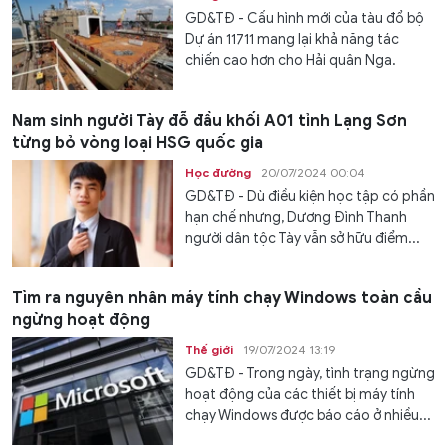
GD&TĐ - Cấu hình mới của tàu đổ bộ
Dự án 11711 mang lại khả năng tác
chiến cao hơn cho Hải quân Nga.
Nam sinh người Tày đỗ đầu khối A01 tỉnh Lạng Sơn
từng bỏ vòng loại HSG quốc gia
Học đường
20/07/2024 00:04
GD&TĐ - Dù điều kiện học tập có phần
hạn chế nhưng, Dương Đình Thanh
người dân tộc Tày vẫn sở hữu điểm...
Tìm ra nguyên nhân máy tính chạy Windows toàn cầu
ngừng hoạt động
Thế giới
19/07/2024 13:19
GD&TĐ - Trong ngày, tình trạng ngừng
hoạt động của các thiết bị máy tính
chạy Windows được báo cáo ở nhiều...