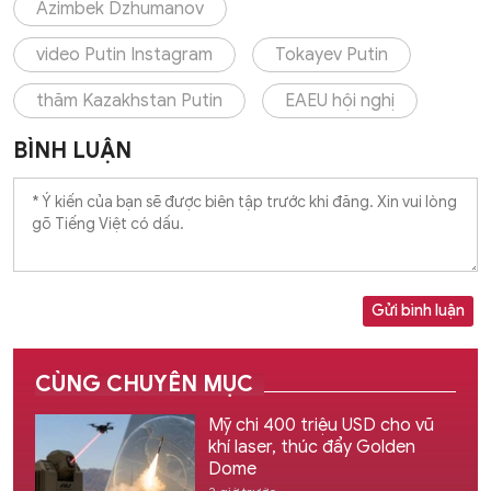
Azimbek Dzhumanov
video Putin Instagram
Tokayev Putin
thăm Kazakhstan Putin
EAEU hội nghị
BÌNH LUẬN
Gửi bình luận
CÙNG CHUYÊN MỤC
Mỹ chi 400 triệu USD cho vũ
khí laser, thúc đẩy Golden
Dome