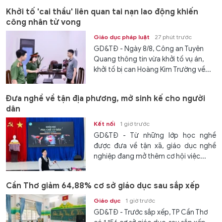
Khởi tố 'cai thầu' liên quan tai nạn lao động khiến
công nhân tử vong
Giáo dục pháp luật
27 phút trước
GD&TĐ - Ngày 8/8, Công an Tuyên
Quang thông tin vừa khởi tố vụ án,
khởi tố bị can Hoàng Kim Trường về...
Đưa nghề về tận địa phương, mở sinh kế cho người
dân
Kết nối
1 giờ trước
GD&TĐ - Từ những lớp học nghề
được đưa về tận xã, giáo dục nghề
nghiệp đang mở thêm cơ hội việc...
Cần Thơ giảm 64,88% cơ sở giáo dục sau sắp xếp
Giáo dục
1 giờ trước
GD&TĐ - Trước sắp xếp, TP Cần Thơ