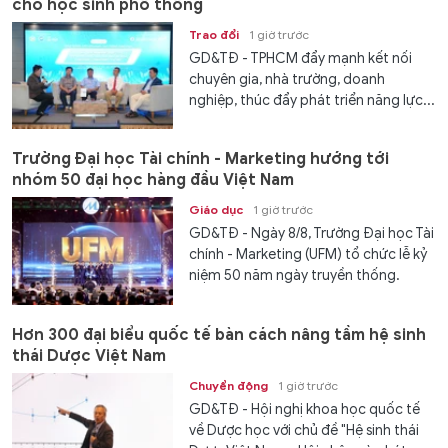
cho học sinh phổ thông
Trao đổi
1 giờ trước
GD&TĐ - TPHCM đẩy mạnh kết nối
chuyên gia, nhà trường, doanh
nghiệp, thúc đẩy phát triển năng lực...
Trường Đại học Tài chính - Marketing hướng tới
nhóm 50 đại học hàng đầu Việt Nam
Giáo dục
1 giờ trước
GD&TĐ - Ngày 8/8, Trường Đại học Tài
chính - Marketing (UFM) tổ chức lễ kỷ
niệm 50 năm ngày truyền thống.
Hơn 300 đại biểu quốc tế bàn cách nâng tầm hệ sinh
thái Dược Việt Nam
Chuyển động
1 giờ trước
GD&TĐ - Hội nghị khoa học quốc tế
về Dược học với chủ đề "Hệ sinh thái