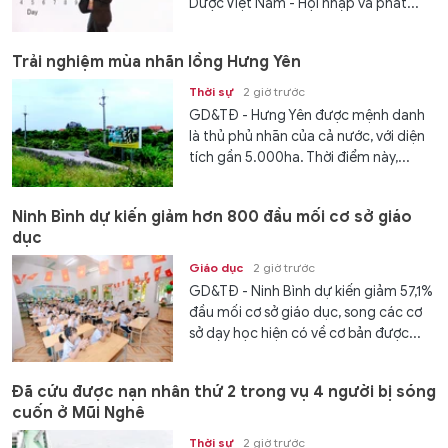
Dược Việt Nam - Hội nhập và phát...
Trải nghiệm mùa nhãn lồng Hưng Yên
Thời sự
2 giờ trước
GD&TĐ - Hưng Yên được mệnh danh
là thủ phủ nhãn của cả nước, với diện
tích gần 5.000ha. Thời điểm này,...
Ninh Bình dự kiến giảm hơn 800 đầu mối cơ sở giáo
dục
Giáo dục
2 giờ trước
GD&TĐ - Ninh Bình dự kiến giảm 57,1%
đầu mối cơ sở giáo dục, song các cơ
sở dạy học hiện có về cơ bản được...
Đã cứu được nạn nhân thứ 2 trong vụ 4 người bị sóng
cuốn ở Mũi Nghê
Thời sự
2 giờ trước