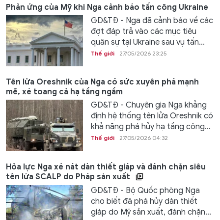
Phản ứng của Mỹ khi Nga cảnh báo tấn công Ukraine
GD&TĐ - Nga đã cảnh báo về các
đợt đáp trả vào các mục tiêu
quân sự tại Ukraine sau vụ tấn...
Thế giới
27/05/2026 23:25
Tên lửa Oreshnik của Nga có sức xuyên phá mạnh
mẽ, xé toang cả hạ tầng ngầm
GD&TĐ - Chuyên gia Nga khẳng
định hệ thống tên lửa Oreshnik có
khả năng phá hủy hạ tầng công...
Thế giới
27/05/2026 04:32
Hỏa lực Nga xé nát dàn thiết giáp và đánh chặn siêu
tên lửa SCALP do Pháp sản xuất
GD&TĐ - Bộ Quốc phòng Nga
cho biết đã phá hủy dàn thiết
giáp do Mỹ sản xuất, đánh chặn...