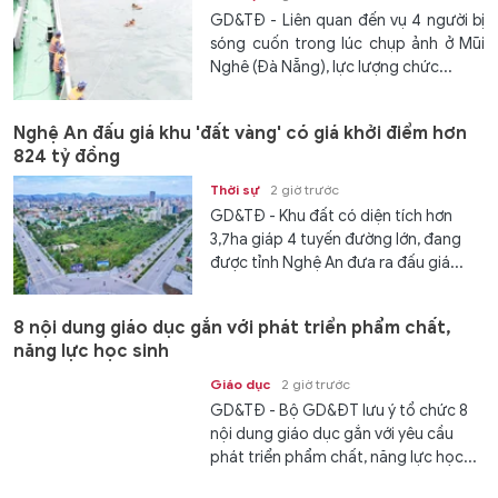
GD&TĐ - Liên quan đến vụ 4 người bị
sóng cuốn trong lúc chụp ảnh ở Mũi
Nghê (Đà Nẵng), lực lượng chức...
Nghệ An đấu giá khu 'đất vàng' có giá khởi điểm hơn
824 tỷ đồng
Thời sự
2 giờ trước
GD&TĐ - Khu đất có diện tích hơn
3,7ha giáp 4 tuyến đường lớn, đang
được tỉnh Nghệ An đưa ra đấu giá...
8 nội dung giáo dục gắn với phát triển phẩm chất,
năng lực học sinh
Giáo dục
2 giờ trước
GD&TĐ - Bộ GD&ĐT lưu ý tổ chức 8
nội dung giáo dục gắn với yêu cầu
phát triển phẩm chất, năng lực học...