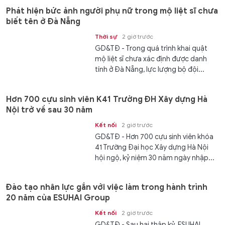
Phát hiện bức ảnh người phụ nữ trong mộ liệt sĩ chưa
biết tên ở Đà Nẵng
Thời sự
2 giờ trước
GD&TĐ - Trong quá trình khai quật
mộ liệt sĩ chưa xác định được danh
tính ở Đà Nẵng, lực lượng bộ đội...
Hơn 700 cựu sinh viên K41 Trường ĐH Xây dựng Hà
Nội trở về sau 30 năm
Kết nối
2 giờ trước
GD&TĐ - Hơn 700 cựu sinh viên khóa
41 Trường Đại học Xây dựng Hà Nội
hội ngộ, kỷ niệm 30 năm ngày nhập...
Đào tạo nhân lực gắn với việc làm trong hành trình
20 năm của ESUHAI Group
Kết nối
2 giờ trước
GD&TĐ - Sau hai thập kỷ, ESUHAI