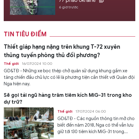
77 pháo Ukraine
6 giờ trước
TIN TIÊU ĐIỂM
Thiết giáp hạng nặng trên khung T-72 xuyên
thủng tuyến phòng thủ đối phương?
Thế giới
16/07/2024 10:00
GD&TĐ - Những xe bọc thép chở quân sử dụng khung gầm xe
tăng chiến đấu chủ lực có lẽ là phương tiện cần thiết với Quân đội
Nga hiện nay.
Sẽ gọi tái ngũ hàng trăm tiêm kích MiG-31 trong kho
dự trữ?
Thế giới
17/07/2024 06:00
GD&TĐ - Các nguồn thông tin mở cho
biết đến năm 2018, Nga có thể vẫn lưu
giữ tới 130 tiêm kích MiG-31 trong...