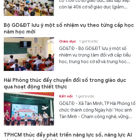
có 1.156 cơ sở giáo dục, sau sắp xếp
còn lại 406 cơ sở giáo dục (giảm...
Bộ GD&ĐT lưu ý một số nhiệm vụ theo từng cấp học
năm học mới
Giáo dục
1 giờ trước
GD&TĐ - Bộ GD&ĐT lưu ý một số
nhiệm vụ trọng tâm đối với cấp tiểu
học, trung học cơ sở và trung học...
Hải Phòng thúc đẩy chuyển đổi số trong giáo dục
qua hoạt động thiết thực
Kết nối
1 giờ trước
GD&TĐ - Xã Tân Minh, TP Hải Phòng tổ
chức thành công Ngày hội “Học sinh
Tân Minh - Chạm công nghệ, vững...
TPHCM thúc đẩy phát triển năng lực số, năng lực AI