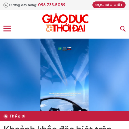
096.733.5089
Đường dây nóng:
ĐỌC BÁO GIẤY
Thế giới