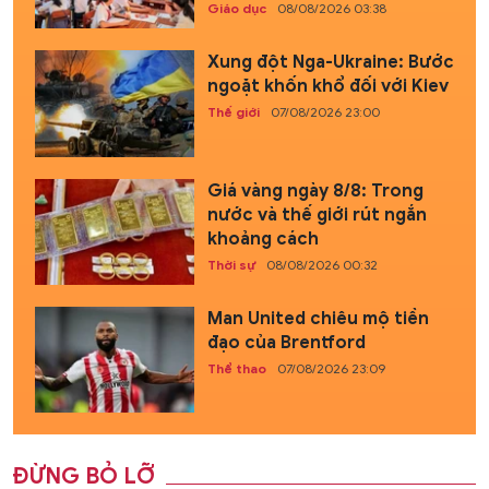
Giáo dục
08/08/2026 03:38
Xung đột Nga-Ukraine: Bước
ngoặt khốn khổ đối với Kiev
Thế giới
07/08/2026 23:00
Giá vàng ngày 8/8: Trong
nước và thế giới rút ngắn
khoảng cách
Thời sự
08/08/2026 00:32
Man United chiêu mộ tiền
đạo của Brentford
Thể thao
07/08/2026 23:09
ĐỪNG BỎ LỠ