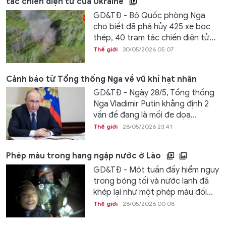
tác chiến điện tử của Ukraine
GD&TĐ - Bộ Quốc phòng Nga
cho biết đã phá hủy 425 xe bọc
thép, 40 trạm tác chiến điện tử...
Thế giới
30/05/2026 05:07
Cảnh báo từ Tổng thống Nga về vũ khí hạt nhân
GD&TĐ - Ngày 28/5, Tổng thống
Nga Vladimir Putin khẳng định 2
vấn đề đang là mối đe dọa...
Thế giới
28/05/2026 23:41
Phép màu trong hang ngập nước ở Lào
GD&TĐ - Một tuần đầy hiểm nguy
trong bóng tối và nước lạnh đã
khép lại như một phép màu đối...
Thế giới
28/05/2026 00:08