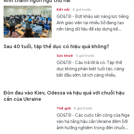
Anh thành ngôn ngữ thứ hai
Kết nối
4 giờ trước
GD&TĐ - Đợt khảo sát năng lực tiếng
Anh giáo viên tại nhiều Sở đang tạo
nền tảng dữ liệu để xây dựng kế...
Sau 40 tuổi, tập thể dục có hiệu quả không?
Sức khoẻ
5 giờ trước
GD&TĐ - Câu trả lời là có. Tập thể
dục không phân biệt tuổi tác, càng
bắt đầu sớm, lợi ích càng nhiều.
Đòn đau vào Kiev, Odessa và hậu quả với chuỗi hậu
cần của Ukraine
Thế giới
5 giờ trước
GD&TĐ - Các cuộc tấn công của Nga
vào hạ tầng hậu cần Ukraine đêm 5/8
ảnh hưởng nghiêm trọng đến chuỗi...