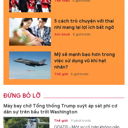
Thể thao
5 giờ trước
5 cách trò chuyện với thai
nhi mang lại lợi ích bất ngờ
Sức khoẻ
5 giờ trước
Mỹ sẽ mạnh bạo hơn trong
việc sử dụng vũ khí hạt
nhân?
Thế giới
5 giờ trước
ĐỪNG BỎ LỠ
Máy bay chở Tổng thống Trump suýt áp sát phi cơ
dân sự trên bầu trời Washington
Thế giới
11 phút trước
GD&TĐ - Một sự cố trên không gần