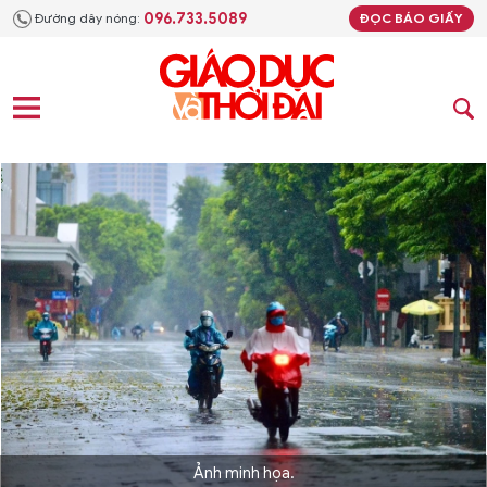
096.733.5089
Đường dây nóng:
ĐỌC BÁO GIẤY
Ảnh minh họa.