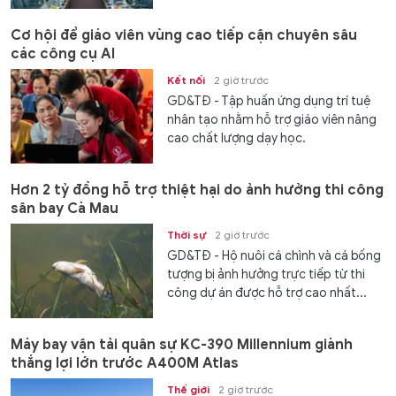
Cơ hội để giáo viên vùng cao tiếp cận chuyên sâu
các công cụ AI
Kết nối
2 giờ trước
GD&TĐ - Tập huấn ứng dụng trí tuệ
nhân tạo nhằm hỗ trợ giáo viên nâng
cao chất lượng dạy học.
Hơn 2 tỷ đồng hỗ trợ thiệt hại do ảnh hưởng thi công
sân bay Cà Mau
Thời sự
2 giờ trước
GD&TĐ - Hộ nuôi cá chình và cá bống
tượng bị ảnh hưởng trực tiếp từ thi
công dự án được hỗ trợ cao nhất...
Máy bay vận tải quân sự KC-390 Millennium giành
thắng lợi lớn trước A400M Atlas
Thế giới
2 giờ trước