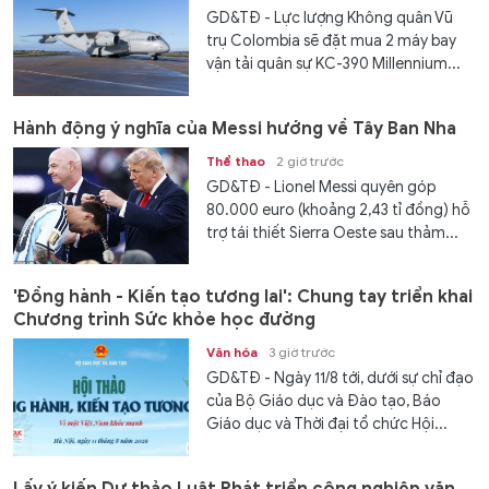
GD&TĐ - Lực lượng Không quân Vũ
trụ Colombia sẽ đặt mua 2 máy bay
vận tải quân sự KC-390 Millennium...
Hành động ý nghĩa của Messi hướng về Tây Ban Nha
Thể thao
2 giờ trước
GD&TĐ - Lionel Messi quyên góp
80.000 euro (khoảng 2,43 tỉ đồng) hỗ
trợ tái thiết Sierra Oeste sau thảm...
'Đồng hành - Kiến tạo tương lai': Chung tay triển khai
Chương trình Sức khỏe học đường
Văn hóa
3 giờ trước
GD&TĐ - Ngày 11/8 tới, dưới sự chỉ đạo
của Bộ Giáo dục và Đào tạo, Báo
Giáo dục và Thời đại tổ chức Hội...
Lấy ý kiến Dự thảo Luật Phát triển công nghiệp văn