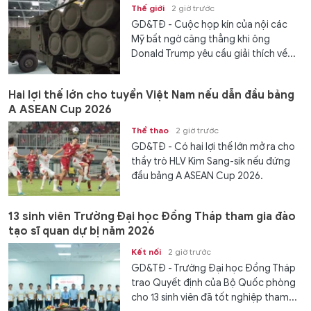
Thế giới
2 giờ trước
GD&TĐ - Cuộc họp kín của nội các
Mỹ bất ngờ căng thẳng khi ông
Donald Trump yêu cầu giải thích về...
Hai lợi thế lớn cho tuyển Việt Nam nếu dẫn đầu bảng
A ASEAN Cup 2026
Thể thao
2 giờ trước
GD&TĐ - Có hai lợi thế lớn mở ra cho
thầy trò HLV Kim Sang-sik nếu đứng
đầu bảng A ASEAN Cup 2026.
13 sinh viên Trường Đại học Đồng Tháp tham gia đào
tạo sĩ quan dự bị năm 2026
Kết nối
2 giờ trước
GD&TĐ - Trường Đại học Đồng Tháp
trao Quyết định của Bộ Quốc phòng
cho 13 sinh viên đã tốt nghiệp tham...