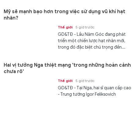
Mỹ sẽ mạnh bạo hơn trong việc sử dụng vũ khí hạt
nhân?
Thế giới
5 giờ trước
GD&TĐ - Lầu Năm Góc đang phát
triển một chiến lược hạt nhân mới,
trong đó đặc biệt chú trọng đến...
Hai vị tướng Nga thiệt mạng 'trong những hoàn cảnh
chưa rõ'
Thế giới
5 giờ trước
GD&TĐ - Tại Nga, hai sĩ quan cấp cao
- Trung tướng Igor Feliksovich
Yerusalimov và một Thiếu tướng...
3 điều tưởng tốt cho con hóa ra là sai lầm của cha mẹ
Gia đình
5 giờ trước
GD&TĐ - Trong hành trình nuôi dạy