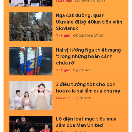
Giáo dục
05/08/2026 05:10
Nga cắt đường, quân
Ukraine đi bộ 40km tiếp viện
Sloviansk
Thế giới
05/08/2026 07:00
Hai vị tướng Nga thiệt mạng
'trong những hoàn cảnh
chưa rõ'
Thế giới
5 giờ trước
3 điều tưởng tốt cho con
hóa ra là sai lầm của cha mẹ
Gia đình
5 giờ trước
Lộ diện loạt mục tiêu mua
sắm của Man United