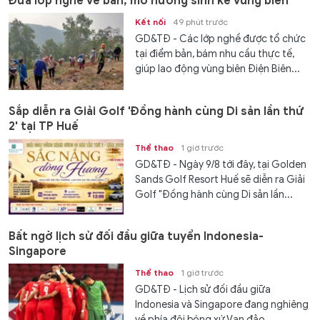
Đưa lớp nghề về bản, mở hướng sinh kế vùng biên
Kết nối
49 phút trước
GD&TĐ - Các lớp nghề được tổ chức
tại điểm bản, bám nhu cầu thực tế,
giúp lao động vùng biên Điện Biên...
Sắp diễn ra Giải Golf 'Đồng hành cùng Di sản lần thứ
2' tại TP Huế
Thể thao
1 giờ trước
GD&TĐ - Ngày 9/8 tới đây, tại Golden
Sands Golf Resort Huế sẽ diễn ra Giải
Golf "Đồng hành cùng Di sản lần...
Bất ngờ lịch sử đối đầu giữa tuyển Indonesia-
Singapore
Thể thao
1 giờ trước
GD&TĐ - Lịch sử đối đầu giữa
Indonesia và Singapore đang nghiêng
về phía đội bóng xứ Vạn đảo.