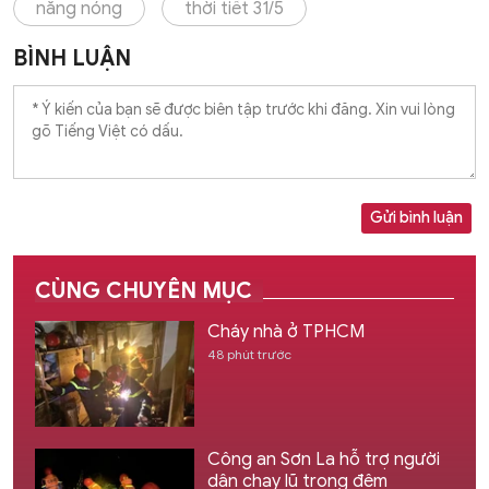
nắng nóng
thời tiết 31/5
BÌNH LUẬN
Gửi bình luận
CÙNG CHUYÊN MỤC
Cháy nhà ở TPHCM
48 phút trước
Công an Sơn La hỗ trợ người
dân chạy lũ trong đêm