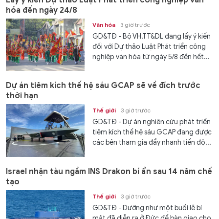
hóa đến ngày 24/8
Văn hóa
3 giờ trước
GD&TĐ - Bộ VH,TT&DL đang lấy ý kiến
đối với Dự thảo Luật Phát triển công
nghiệp văn hóa từ ngày 5/8 đến hết...
Dự án tiêm kích thế hệ sáu GCAP sẽ về đích trước
thời hạn
Thế giới
3 giờ trước
GD&TĐ - Dự án nghiên cứu phát triển
tiêm kích thế hệ sáu GCAP đang được
các bên tham gia đẩy nhanh tiến độ...
Israel nhận tàu ngầm INS Drakon bí ẩn sau 14 năm chế
tạo
Thế giới
3 giờ trước
GD&TĐ - Dường như một buổi lễ bí
mật đã diễn ra ở Đức để bàn giao cho