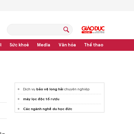
i
Sức khoẻ
Media
Văn hóa
Thể thao
pháp luật
Dịch vụ
bảo vệ long hải
chuyên nghiệp
máy lọc độc tố rượu
Các ngành nghề du học đức
Bốn
công ty xkld singapore uy tín
Học ngành quản trị kinh doanh ở đâu