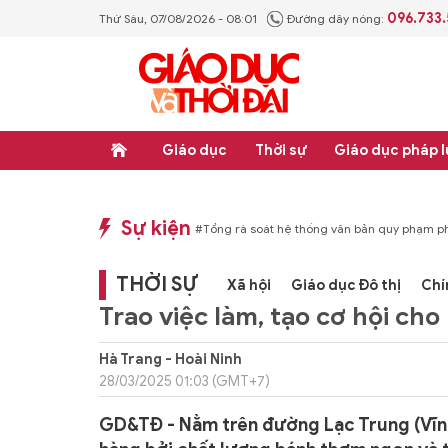
096.733
Thứ Sáu, 07/08/2026 - 08:01
Đường dây nóng:
Giáo dục
Thời sự
Giáo dục pháp l
Sự kiện
p luật
#Thực học - Thực nghiệp
#Tổng rà soát hệ thống văn bản quy phạm ph
THỜI SỰ
Xã hội
Giáo dục Đô thị
Chí
Trao việc làm, tạo cơ hội cho
Hà Trang - Hoài Ninh
28/03/2025 01:03 (GMT+7)
GD&TĐ - Nằm trên đường Lạc Trung (Vĩnh