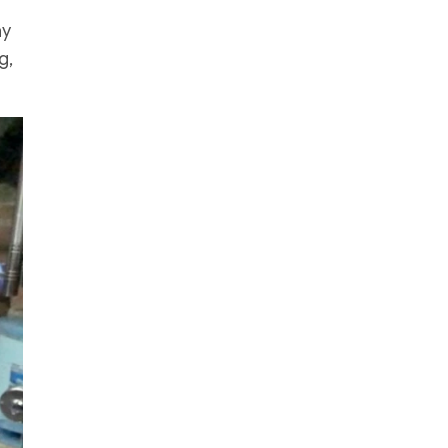
ày
g,