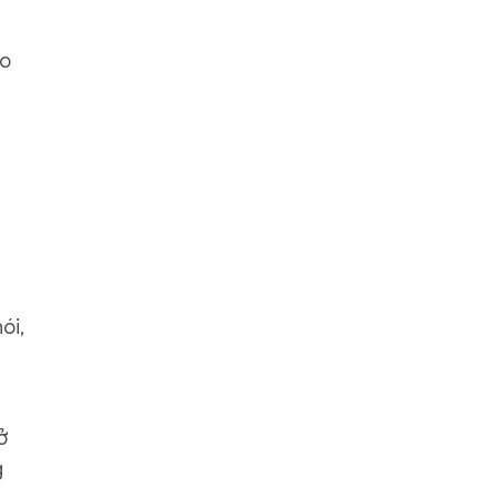
ào
ói,
ở
g