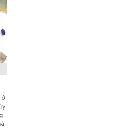
n ở
tùy
ng
mà