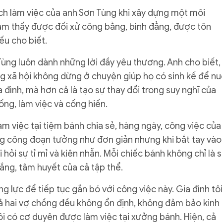
ách làm việc của anh Sơn Tùng khi xây dựng một môi
cảm thấy được đối xử công bằng, bình đẳng, được tôn
ếu cho biết.
ùng luôn dành những lời đầy yêu thương. Anh cho biết,
g xã hội không dừng ở chuyện giúp họ có sinh kế để nu
đình, mà hơn cả là tạo sự thay đổi trong suy nghĩ của
ng, làm việc và cống hiến.
àm việc tại tiệm bánh chia sẻ, hàng ngày, công việc của
ững công đoạn tưởng như đơn giản nhưng khi bắt tay vào
 hỏi sự tỉ mỉ và kiên nhẫn. Mỗi chiếc bánh không chỉ là 
ng, tâm huyết của cả tập thể.
ng lực để tiếp tục gắn bó với công việc này. Gia đình tô
ả hai vợ chồng đều không ổn định, không đảm bảo kinh
tôi có cơ duyên được làm việc tại xưởng bánh. Hiện, cả