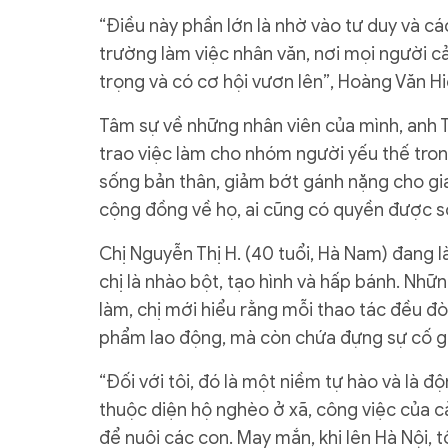
“Điều này phần lớn là nhờ vào tư duy và c
trường làm việc nhân văn, nơi mọi người 
trọng và có cơ hội vươn lên”, Hoàng Văn Hi
Tâm sự về những nhân viên của mình, anh T
trao việc làm cho nhóm người yếu thế tron
sống bản thân, giảm bớt gánh nặng cho gia 
cộng đồng về họ, ai cũng có quyền được số
Chị Nguyễn Thị H. (40 tuổi, Hà Nam) đang l
chị là nhào bột, tạo hình và hấp bánh. Nh
làm, chị mới hiểu rằng mỗi thao tác đều đòi
phẩm lao động, mà còn chứa đựng sự cố gắ
“Đối với tôi, đó là một niềm tự hào và là độ
thuộc diện hộ nghèo ở xã, công việc của c
để nuôi các con. May mắn, khi lên Hà Nội, 