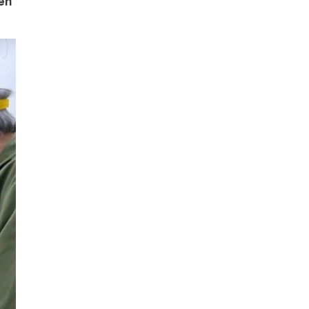
ên
Tin
tuyển dụng nhân viên đóng gói
du học thạc sỹ hàn quốc