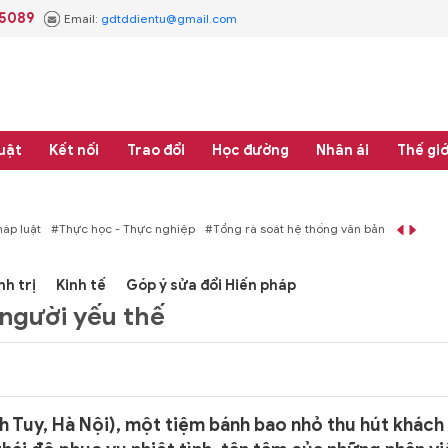
.5089
Email:
gdtddientu@gmail.com
uật
Kết nối
Trao đổi
Học đường
Nhân ái
Thế giớ
áp luật
#Thực học - Thực nghiệp
#Tổng rà soát hệ thống văn bản quy phạm 
nh trị
Kinh tế
Góp ý sửa đổi Hiến pháp
 người yếu thế
 Tuy, Hà Nội), một tiệm bánh bao nhỏ thu hút khách