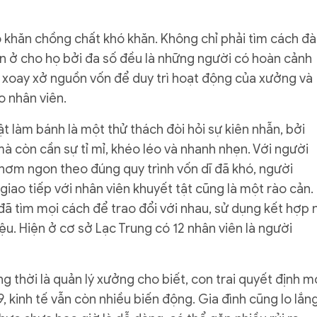
ó khăn chồng chất khó khăn. Không chỉ phải tìm cách đ
 ăn ở cho họ bởi đa số đều là những người có hoàn cảnh
 xoay xở nguồn vốn để duy trì hoạt động của xưởng và
o nhân viên.
 làm bánh là một thử thách đòi hỏi sự kiên nhẫn, bởi
à còn cần sự tỉ mỉ, khéo léo và nhanh nhẹn. Với người
hơm ngon theo đúng quy trình vốn dĩ đã khó, người
giao tiếp với nhân viên khuyết tật cũng là một rào cản.
ã tìm mọi cách để trao đổi với nhau, sử dụng kết hợp n
ệu. Hiện ở cơ sở Lạc Trung có 12 nhân viên là người
 thời là quản lý xưởng cho biết, con trai quyết định m
, kinh tế vẫn còn nhiều biến động. Gia đình cũng lo lắn