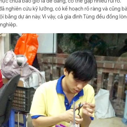
thực chưa bao giờ là dễ dàng, có thể gặp nhiều rủi ro.
đã nghiên cứu kỹ lưỡng, có kế hoạch rõ ràng và cũng b
 bằng dự án này. Vì vậy, cả gia đình Tùng đều đồng lòn
 nghiệp.