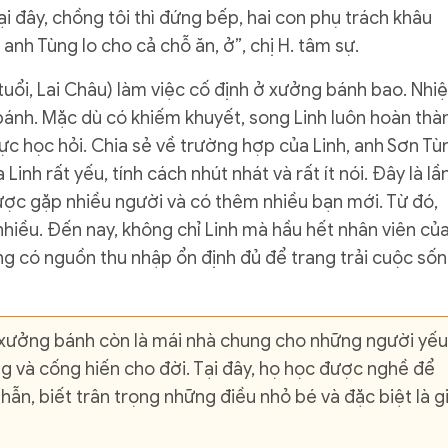
ại đây, chồng tôi thì đứng bếp, hai con phụ trách khâu
anh Tùng lo cho cả chỗ ăn, ở”, chị H. tâm sự.
 tuổi, Lai Châu) làm việc cố định ở xưởng bánh bao. Nhi
 bánh. Mặc dù có khiếm khuyết, song Linh luôn hoàn thà
ực học hỏi. Chia sẻ về trường hợp của Linh, anh Sơn Tù
Linh rất yếu, tính cách nhút nhát và rất ít nói. Đây là lầ
được gặp nhiều người và có thêm nhiều bạn mới. Từ đó,
nhiều. Đến nay, không chỉ Linh mà hầu hết nhân viên củ
ũng có nguồn thu nhập ổn định đủ để trang trải cuộc số
, xưởng bánh còn là mái nhà chung cho những người yếu
ng và cống hiến cho đời. Tại đây, họ học được nghề để
ẫn, biết trân trọng những điều nhỏ bé và đặc biệt là g