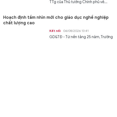
TTg của Thủ tướng Chính phủ về...
Hoạch định tầm nhìn mới cho giáo dục nghề nghiệp
chất lượng cao
Kết nối
06/08/2026 13:41
GD&TĐ - Từ nền tảng 25 năm, Trường
Cao đẳng Đại Việt Đà Nẵng hướng tới
trở thành trung tâm đào tạo nguồn...
Thắt chặt tình hữu nghị giáo dục giữa Quảng Trị và
Yamanashi, Nhật Bản
Kết nối
06/08/2026 13:17
GD&TĐ - Chương trình giao lưu hữu
nghị giáo viên, học sinh Quảng Trị -
Yamanashi (Nhật Bản) nhằm tăng...
Ninh Bình đổi tên Trường Chính trị tỉnh thành Trường
Chính trị Trường Chinh