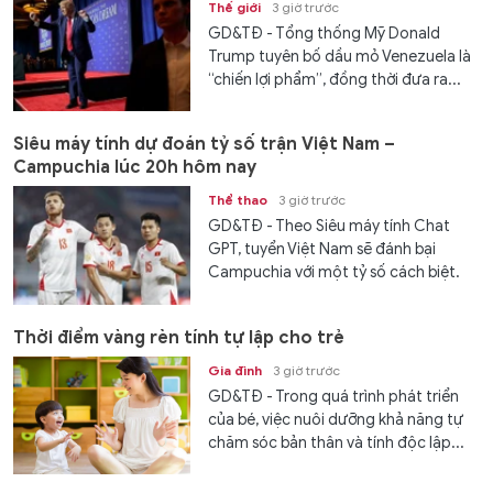
Thế giới
3 giờ trước
GD&TĐ - Tổng thống Mỹ Donald
Trump tuyên bố dầu mỏ Venezuela là
“chiến lợi phẩm”, đồng thời đưa ra...
Siêu máy tính dự đoán tỷ số trận Việt Nam –
Campuchia lúc 20h hôm nay
Thể thao
3 giờ trước
GD&TĐ - Theo Siêu máy tính Chat
GPT, tuyển Việt Nam sẽ đánh bại
Campuchia với một tỷ số cách biệt.
Thời điểm vàng rèn tính tự lập cho trẻ
Gia đình
3 giờ trước
GD&TĐ - Trong quá trình phát triển
của bé, việc nuôi dưỡng khả năng tự
chăm sóc bản thân và tính độc lập...