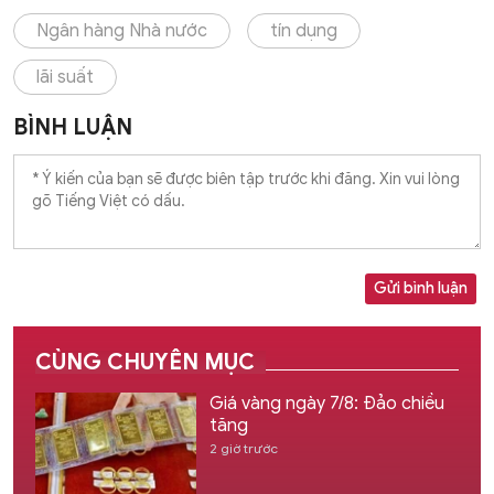
Ngân hàng Nhà nước
tín dụng
lãi suất
BÌNH LUẬN
Gửi bình luận
CÙNG CHUYÊN MỤC
Giá vàng ngày 7/8: Đảo chiều
tăng
2 giờ trước