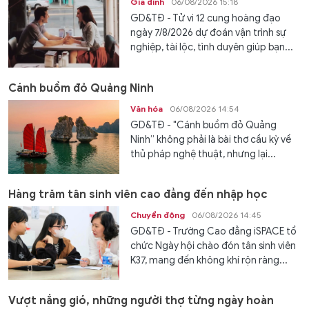
Gia đình
06/08/2026 15:18
GD&TĐ - Tử vi 12 cung hoàng đạo
ngày 7/8/2026 dự đoán vận trình sự
nghiệp, tài lộc, tình duyên giúp bạn...
Cánh buồm đỏ Quảng Ninh
Văn hóa
06/08/2026 14:54
GD&TĐ - "Cánh buồm đỏ Quảng
Ninh” không phải là bài thơ cầu kỳ về
thủ pháp nghệ thuật, nhưng lại...
Hàng trăm tân sinh viên cao đẳng đến nhập học
Chuyển động
06/08/2026 14:45
GD&TĐ - Trường Cao đẳng iSPACE tổ
chức Ngày hội chào đón tân sinh viên
K37, mang đến không khí rộn ràng...
Vượt nắng gió, những người thợ từng ngày hoàn