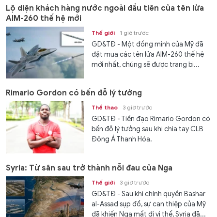
Lộ diện khách hàng nước ngoài đầu tiên của tên lửa
AIM-260 thế hệ mới
Thế giới
1 giờ trước
GD&TĐ - Một đồng minh của Mỹ đã
đặt mua các tên lửa AIM-260 thế hệ
mới nhất, chúng sẽ được trang bị...
Rimario Gordon có bến đỗ lý tưởng
Thể thao
3 giờ trước
GD&TĐ - Tiền đạo Rimario Gordon có
bến đỗ lý tưởng sau khi chia tay CLB
Đông Á Thanh Hóa.
Syria: Từ sân sau trở thành nỗi đau của Nga
Thế giới
3 giờ trước
GD&TĐ - Sau khi chính quyền Bashar
al-Assad sụp đổ, sự can thiệp của Mỹ
đã khiến Nga mất đi vị thế, Syria đã...