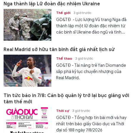
Nga thành lập Lữ đoàn đặc nhiệm Ukraine
Thế giới
3 giờ trước
GD&TĐ - Lực lượng Vũ trang Nga đã
thành lập một lữ đoàn đặc nhiệm từ
các binh sĩ Ukraine đào ngũ và tình...
Real Madrid sở hữu tân binh đắt giá nhất lịch sử
Thể thao
3 giờ trước
GD&TĐ - Tài năng trẻ Yan Diomande
sắp phá kỷ lục chuyển nhượng của
Real Madrid.
Tin tức báo in 7/8: Cán bộ quản lý trở lại bục giảng với
tâm thế mới
Thời sự
3 giờ trước
GD&TĐ - Tổng hợp tin bài mới và hay
nhất trên báo giấy Giáo dục và Thời
đại số 188 ngày 7/8/2026