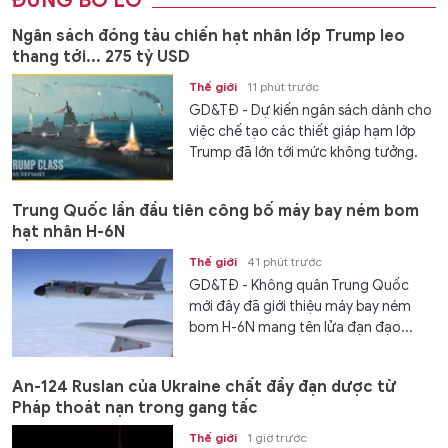
ĐỪNG BỎ LỠ
Ngân sách đóng tàu chiến hạt nhân lớp Trump leo
thang tới... 275 tỷ USD
Thế giới
11 phút trước
GD&TĐ - Dự kiến ngân sách dành cho
việc chế tạo các thiết giáp hạm lớp
Trump đã lớn tới mức không tưởng.
Trung Quốc lần đầu tiên công bố máy bay ném bom
hạt nhân H-6N
Thế giới
41 phút trước
GD&TĐ - Không quân Trung Quốc
mới đây đã giới thiệu máy bay ném
bom H-6N mang tên lửa đạn đạo...
An-124 Ruslan của Ukraine chất đầy đạn dược từ
Pháp thoát nạn trong gang tấc
Thế giới
1 giờ trước