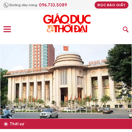
096.733.5089
Đường dây nóng:
ĐỌC BÁO GIẤY
Thời sự