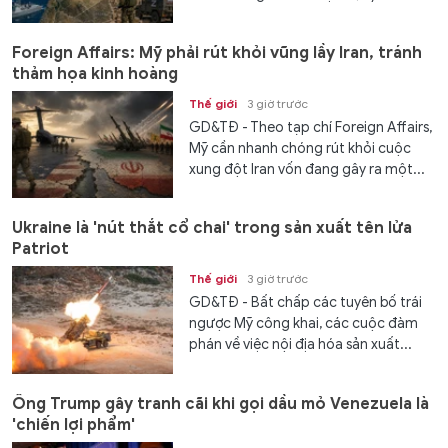
Foreign Affairs: Mỹ phải rút khỏi vũng lầy Iran, tránh
thảm họa kinh hoàng
Thế giới
3 giờ trước
GD&TĐ - Theo tạp chí Foreign Affairs,
Mỹ cần nhanh chóng rút khỏi cuộc
xung đột Iran vốn đang gây ra một...
Ukraine là 'nút thắt cổ chai' trong sản xuất tên lửa
Patriot
Thế giới
3 giờ trước
GD&TĐ - Bất chấp các tuyên bố trái
ngược Mỹ công khai, các cuộc đàm
phán về việc nội địa hóa sản xuất...
Ông Trump gây tranh cãi khi gọi dầu mỏ Venezuela là
'chiến lợi phẩm'