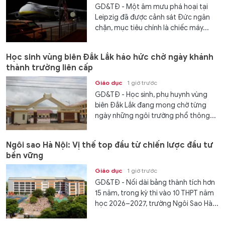
GD&TĐ - Một âm mưu phá hoại tại
Leipzig đã được cảnh sát Đức ngăn
chặn, mục tiêu chính là chiếc máy...
Học sinh vùng biên Đắk Lắk háo hức chờ ngày khánh
thành trường liên cấp
Giáo dục
1 giờ trước
GD&TĐ - Học sinh, phụ huynh vùng
biên Đắk Lắk đang mong chờ từng
ngày những ngôi trường phổ thông...
Ngôi sao Hà Nội: Vị thế top đầu từ chiến lược đầu tư
bền vững
Giáo dục
1 giờ trước
GD&TĐ - Nối dài bảng thành tích hơn
15 năm, trong kỳ thi vào 10 THPT năm
học 2026–2027, trường Ngôi Sao Hà...