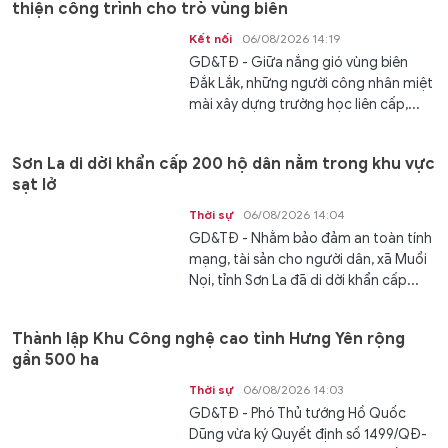
thiện công trình cho trò vùng biên
Kết nối
06/08/2026 14:19
GD&TĐ - Giữa nắng gió vùng biên
Đắk Lắk, những người công nhân miệt
mài xây dựng trường học liên cấp,...
Sơn La di dời khẩn cấp 200 hộ dân nằm trong khu vực
sạt lở
Thời sự
06/08/2026 14:04
GD&TĐ - Nhằm bảo đảm an toàn tính
mạng, tài sản cho người dân, xã Muổi
Nọi, tỉnh Sơn La đã di dời khẩn cấp...
Thành lập Khu Công nghệ cao tỉnh Hưng Yên rộng
gần 500 ha
Thời sự
06/08/2026 14:03
GD&TĐ - Phó Thủ tướng Hồ Quốc
Dũng vừa ký Quyết định số 1499/QĐ-