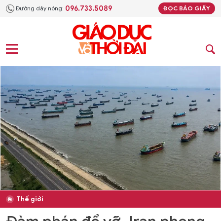
096.733.5089
Đường dây nóng:
ĐỌC BÁO GIẤY
Thế giới