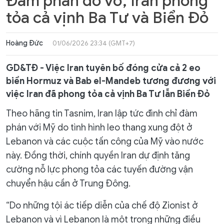
Đàm phán đổ vỡ, Iran phong
tỏa cả vịnh Ba Tư và Biển Đỏ
Hoàng Đức
01/06/2026 23:34 (GMT+7)
GD&TĐ - Việc Iran tuyên bố đóng cửa cả 2 eo
biển Hormuz và Bab el-Mandeb tương đương với
việc Iran đã phong tỏa cả vịnh Ba Tư lẫn Biển Đỏ
Theo hãng tin Tasnim, Iran lập tức đình chỉ đàm
phán với Mỹ do tình hình leo thang xung đột ở
Lebanon và các cuộc tấn công của Mỹ vào nước
này. Đồng thời, chính quyền Iran dự định tăng
cường nỗ lực phong tỏa các tuyến đường vận
chuyển hậu cần ở Trung Đông.
“Do những tội ác tiếp diễn của chế độ Zionist ở
Lebanon và vì Lebanon là một trong những điều