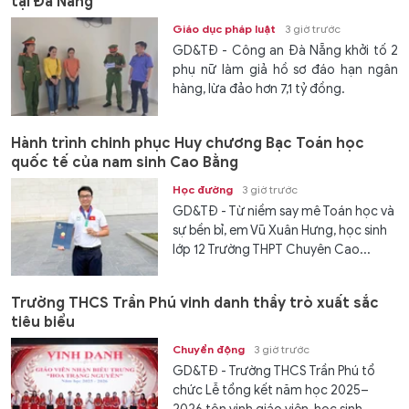
tại Đà Nẵng
Giáo dục pháp luật
3 giờ trước
GD&TĐ - Công an Đà Nẵng khởi tố 2
phụ nữ làm giả hồ sơ đáo hạn ngân
hàng, lừa đảo hơn 7,1 tỷ đồng.
Hành trình chinh phục Huy chương Bạc Toán học
quốc tế của nam sinh Cao Bằng
Học đường
3 giờ trước
GD&TĐ - Từ niềm say mê Toán học và
sự bền bỉ, em Vũ Xuân Hưng, học sinh
lớp 12 Trường THPT Chuyên Cao...
Trường THCS Trần Phú vinh danh thầy trò xuất sắc
tiêu biểu
Chuyển động
3 giờ trước
GD&TĐ - Trường THCS Trần Phú tổ
chức Lễ tổng kết năm học 2025–