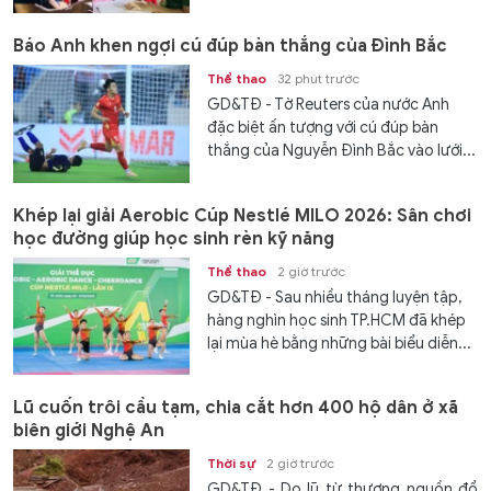
Báo Anh khen ngợi cú đúp bàn thắng của Đình Bắc
Thể thao
32 phút trước
GD&TĐ - Tờ Reuters của nước Anh
đặc biệt ấn tượng với cú đúp bàn
thắng của Nguyễn Đình Bắc vào lưới...
Khép lại giải Aerobic Cúp Nestlé MILO 2026: Sân chơi
học đường giúp học sinh rèn kỹ năng
Thể thao
2 giờ trước
GD&TĐ - Sau nhiều tháng luyện tập,
hàng nghìn học sinh TP.HCM đã khép
lại mùa hè bằng những bài biểu diễn...
Lũ cuốn trôi cầu tạm, chia cắt hơn 400 hộ dân ở xã
biên giới Nghệ An
Thời sự
2 giờ trước
GD&TĐ - Do lũ từ thượng nguồn đổ