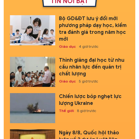
TIN NỔI BẬT
Bộ GD&ĐT lưu ý đổi mới
phương pháp dạy học, kiểm
tra đánh giá trong năm học
mới
Giáo dục
4 giờ trước
Thỉnh giảng đại học từ nhu
cầu nhân lực đến quản trị
chất lượng
Giáo dục
5 giờ trước
Chiến lược bóp nghẹt lực
lượng Ukraine
Thế giới
8 giờ trước
Ngày 8/8, Quốc hội thảo