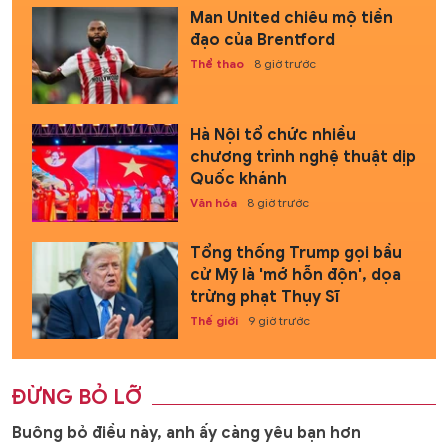
Man United chiêu mộ tiền
đạo của Brentford
Thể thao
8 giờ trước
Hà Nội tổ chức nhiều
chương trình nghệ thuật dịp
Quốc khánh
Văn hóa
8 giờ trước
Tổng thống Trump gọi bầu
cử Mỹ là 'mớ hỗn độn', dọa
trừng phạt Thụy Sĩ
Thế giới
9 giờ trước
ĐỪNG BỎ LỠ
Buông bỏ điều này, anh ấy càng yêu bạn hơn