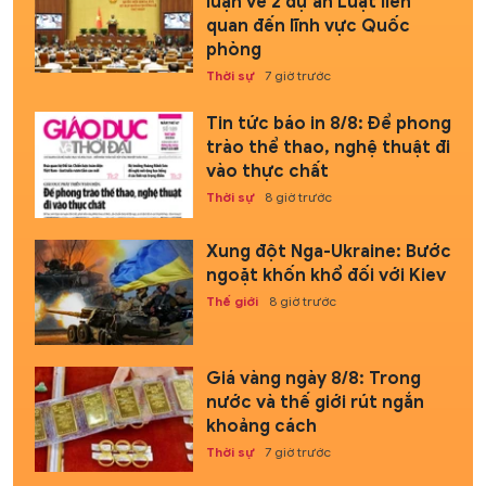
luận về 2 dự án Luật liên
quan đến lĩnh vực Quốc
phòng
Thời sự
7 giờ trước
Tin tức báo in 8/8: Để phong
trào thể thao, nghệ thuật đi
vào thực chất
Thời sự
8 giờ trước
Xung đột Nga-Ukraine: Bước
ngoặt khốn khổ đối với Kiev
Thế giới
8 giờ trước
Giá vàng ngày 8/8: Trong
nước và thế giới rút ngắn
khoảng cách
Thời sự
7 giờ trước