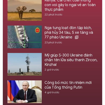
Kenya: Cái chết của những
con voi gây lo ngại về an toàn
thực phẩm
22 phút trước
Nga tung loạt đòn tập kích,
phá hủy 34 tàu, 5 xe tăng và
77 pháo Ukraine
23 phút trước
Mỹ giúp S-300 Ukraine đánh
chặn tên lửa siêu thanh Zircon,
Kinzhal
2 giờ trước
Công bố mức tín nhiệm mới
của Tổng thống Putin
4 giờ trước