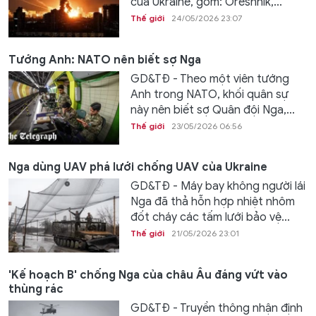
của Ukraine, gồm: Oreshnik,...
Thế giới
24/05/2026 23:07
Tướng Anh: NATO nên biết sợ Nga
GD&TĐ - Theo một viên tướng
Anh trong NATO, khối quân sự
này nên biết sợ Quân đội Nga,...
Thế giới
23/05/2026 06:56
Nga dùng UAV phá lưới chống UAV của Ukraine
GD&TĐ - Máy bay không người lái
Nga đã thả hỗn hợp nhiệt nhôm
đốt cháy các tấm lưới bảo vệ...
Thế giới
21/05/2026 23:01
'Kế hoạch B' chống Nga của châu Âu đáng vứt vào
thùng rác
GD&TĐ - Truyền thông nhận định