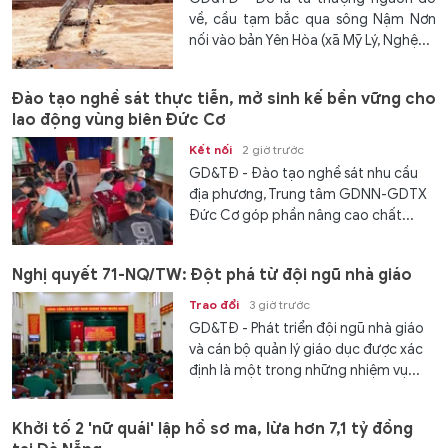
về, cầu tạm bắc qua sông Nậm Nơn
nối vào bản Yên Hòa (xã Mỹ Lý, Nghệ...
Đào tạo nghề sát thực tiễn, mở sinh kế bền vững cho
lao động vùng biên Đức Cơ
Kết nối
2 giờ trước
GD&TĐ - Đào tạo nghề sát nhu cầu
địa phương, Trung tâm GDNN-GDTX
Đức Cơ góp phần nâng cao chất...
Nghị quyết 71-NQ/TW: Đột phá từ đội ngũ nhà giáo
Trao đổi
3 giờ trước
GD&TĐ - Phát triển đội ngũ nhà giáo
và cán bộ quản lý giáo dục được xác
định là một trong những nhiệm vụ...
Khởi tố 2 'nữ quái' lập hồ sơ ma, lừa hơn 7,1 tỷ đồng