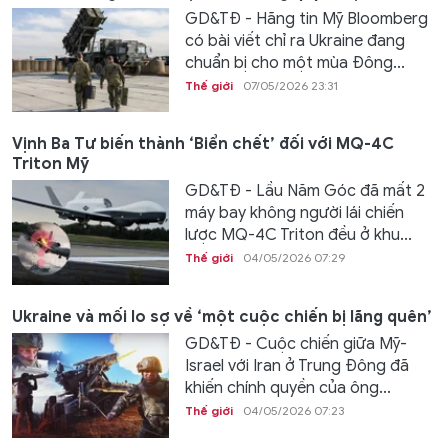
GD&TĐ - Hãng tin Mỹ Bloomberg
có bài viết chỉ ra Ukraine đang
chuẩn bị cho một mùa Đông...
Thế giới
07/05/2026 23:31
Vịnh Ba Tư biến thành ‘Biển chết’ đối với MQ-4C
Triton Mỹ
GD&TĐ - Lầu Năm Góc đã mất 2
máy bay không người lái chiến
lược MQ-4C Triton đều ở khu...
Thế giới
04/05/2026 07:29
Ukraine và mối lo sợ về ‘một cuộc chiến bị lãng quên’
GD&TĐ - Cuộc chiến giữa Mỹ-
Israel với Iran ở Trung Đông đã
khiến chính quyền của ông...
Thế giới
04/05/2026 07:23