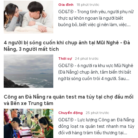
Gia đình
18 phút trước
GD&TĐ - Trong tình yêu, người phụ nữ
thực sự khôn ngoan là người biết
buông bỏ, biết việc gì nên làm, việc...
4 người bị sóng cuốn khi chụp ảnh tại Mũi Nghê - Đà
Nẵng, 3 người mất tích
Thời sự
24 phút trước
GD&TĐ - 6 người ra khu vực Mũi Nghê
(Đà Nẵng) chụp ảnh, tắm biển thì bất
ngờ bị sóng cuốn trôi 4 người. Sau...
Công an Đà Nẵng ra quân test ma túy tại chợ đầu mối
và Bến xe Trung tâm
Chuyển động
25 phút trước
GD&TĐ - Lực lượng Công an Đà Nẵng
đồng loạt ra quân test nhanh ma túy
đối với hàng trăm tiểu thương tại...