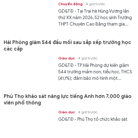
Chuyển động
4 giờ trước
GD&TĐ - Tại Trại hè Hùng Vương lần
thứ XX năm 2026, 52 học sinh Trường
THPT Chuyên Cao Bằng tham gia...
Hải Phòng giảm 544 đầu mối sau sắp xếp trường học
các cấp
Giáo dục
4 giờ trước
GD&TĐ - TP Hải Phòng dự kiến giảm
544 trường mầm non, tiểu học, THCS
(41,1%); đảm bảo mô hình một...
Phú Thọ khảo sát năng lực tiếng Anh hơn 7.000 giáo
viên phổ thông
Giáo dục
4 giờ trước
GD&TĐ - Phú Thọ tổ chức khảo sát
năng lực tiếng Anh đối với 7.010 giáo
viên phổ thông năm 2026.