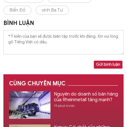
Biển Đỏ
vịnh Ba Tư
BÌNH LUẬN
Gửi bình luận
CÙNG CHUYÊN MỤC
Nguyên do doanh số bán hàng
của Rheinmetall tăng mạnh?
19 phút trước