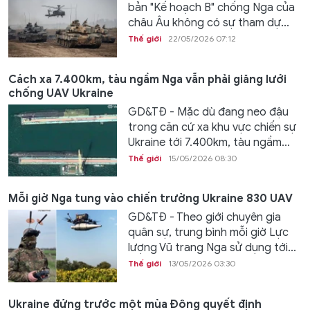
bản "Kế hoạch B" chống Nga của
châu Âu không có sự tham dự...
Thế giới
22/05/2026 07:12
Cách xa 7.400km, tàu ngầm Nga vẫn phải giăng lưới
chống UAV Ukraine
GD&TĐ - Mặc dù đang neo đậu
trong căn cứ xa khu vực chiến sự
Ukraine tới 7.400km, tàu ngầm...
Thế giới
15/05/2026 08:30
Mỗi giờ Nga tung vào chiến trường Ukraine 830 UAV
GD&TĐ - Theo giới chuyên gia
quân sự, trung bình mỗi giờ Lực
lượng Vũ trang Nga sử dụng tới...
Thế giới
13/05/2026 03:30
Ukraine đứng trước một mùa Đông quyết định