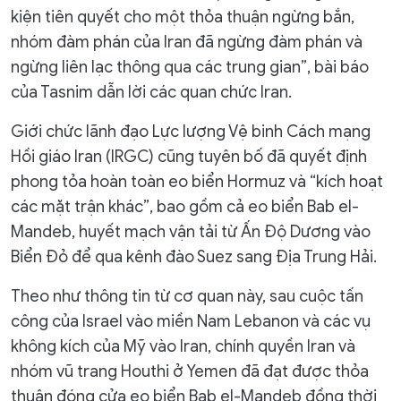
kiện tiên quyết cho một thỏa thuận ngừng bắn,
nhóm đàm phán của Iran đã ngừng đàm phán và
ngừng liên lạc thông qua các trung gian”, bài báo
của Tasnim dẫn lời các quan chức Iran.
Giới chức lãnh đạo Lực lượng Vệ binh Cách mạng
Hồi giáo Iran (IRGC) cũng tuyên bố đã quyết định
phong tỏa hoàn toàn eo biển Hormuz và “kích hoạt
các mặt trận khác”, bao gồm cả eo biển Bab el-
Mandeb, huyết mạch vận tải từ Ấn Độ Dương vào
Biển Đỏ để qua kênh đào Suez sang Địa Trung Hải.
Theo như thông tin từ cơ quan này, sau cuộc tấn
công của Israel vào miền Nam Lebanon và các vụ
không kích của Mỹ vào Iran, chính quyền Iran và
nhóm vũ trang Houthi ở Yemen đã đạt được thỏa
thuận đóng cửa eo biển Bab el-Mandeb đồng thời