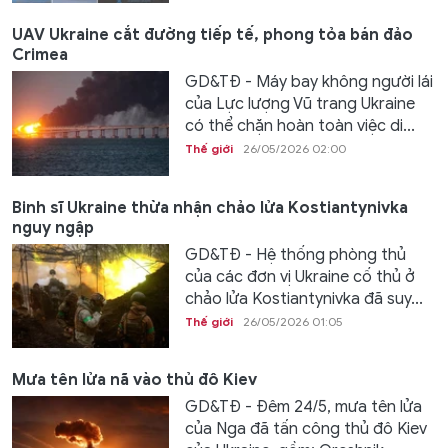
UAV Ukraine cắt đường tiếp tế, phong tỏa bán đảo
Crimea
GD&TĐ - Máy bay không người lái
của Lực lượng Vũ trang Ukraine
có thể chặn hoàn toàn việc di...
Thế giới
26/05/2026 02:00
Binh sĩ Ukraine thừa nhận chảo lửa Kostiantynivka
nguy ngập
GD&TĐ - Hệ thống phòng thủ
của các đơn vị Ukraine cố thủ ở
chảo lửa Kostiantynivka đã suy...
Thế giới
26/05/2026 01:05
Mưa tên lửa nã vào thủ đô Kiev
GD&TĐ - Đêm 24/5, mưa tên lửa
của Nga đã tấn công thủ đô Kiev