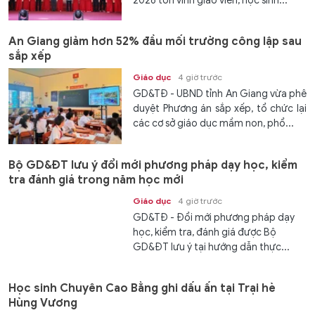
2026 tôn vinh giáo viên, học sinh...
An Giang giảm hơn 52% đầu mối trường công lập sau
sắp xếp
Giáo dục
4 giờ trước
GD&TĐ - UBND tỉnh An Giang vừa phê
duyệt Phương án sắp xếp, tổ chức lại
các cơ sở giáo dục mầm non, phổ...
Bộ GD&ĐT lưu ý đổi mới phương pháp dạy học, kiểm
tra đánh giá trong năm học mới
Giáo dục
4 giờ trước
GD&TĐ - Đổi mới phương pháp dạy
học, kiểm tra, đánh giá được Bộ
GD&ĐT lưu ý tại hướng dẫn thực...
Học sinh Chuyên Cao Bằng ghi dấu ấn tại Trại hè
Hùng Vương