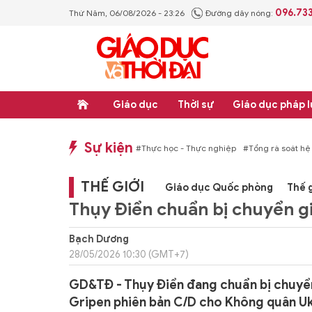
096.73
Thứ Năm, 06/08/2026 - 23:26
Đường dây nóng:
Giáo dục
Thời sự
Giáo dục pháp l
Sự kiện
hống văn bản quy phạm pháp luật
#Thực học - Thực nghiệp
#Tổng rà soát hệ
THẾ GIỚI
Giáo dục Quốc phòng
Thế g
Thụy Điển chuẩn bị chuyển g
Bạch Dương
28/05/2026 10:30 (GMT+7)
GD&TĐ - Thụy Điển đang chuẩn bị chuyển
Gripen phiên bản C/D cho Không quân Uk