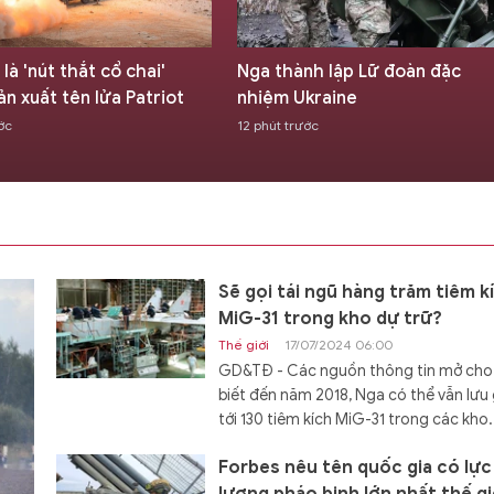
ành lập Lữ đoàn đặc
Ông Trump gây tranh cãi khi g
Ukraine
dầu mỏ Venezuela là 'chiến lợi
phẩm'
rước
15 phút trước
Sẽ gọi tái ngũ hàng trăm tiêm k
MiG-31 trong kho dự trữ?
Thế giới
17/07/2024 06:00
GD&TĐ - Các nguồn thông tin mở cho
biết đến năm 2018, Nga có thể vẫn lưu 
tới 130 tiêm kích MiG-31 trong các kho.
Forbes nêu tên quốc gia có lực