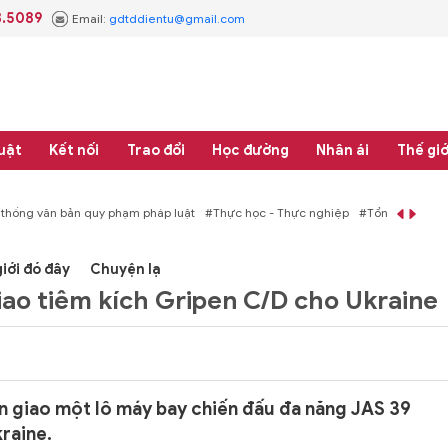
3.5089
Email:
gdtddientu@gmail.com
uật
Kết nối
Trao đổi
Học đường
Nhân ái
Thế giớ
 thống văn bản quy phạm pháp luật
#Thực học - Thực nghiệp
#Tổng rà soát 
iới đó đây
Chuyện lạ
iao tiêm kích Gripen C/D cho Ukraine
 giao một lô máy bay chiến đấu đa năng JAS 39
raine.