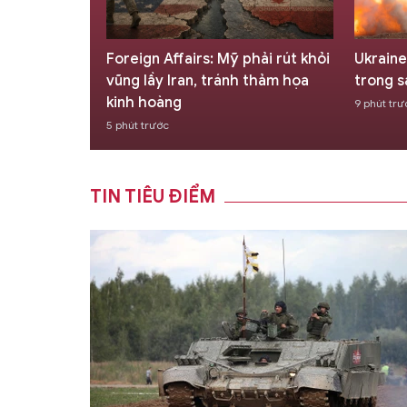
phải rút khỏi
Ukraine là 'nút thắt cổ chai'
Nga th
h thảm họa
trong sản xuất tên lửa Patriot
nhiệm 
9 phút trước
12 phút t
TIN TIÊU ĐIỂM