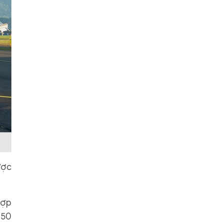
ược
hợp
150