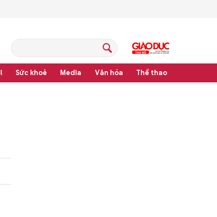
i
Sức khoẻ
Media
Văn hóa
Thể thao
hệ thống văn bản quy phạm pháp luật