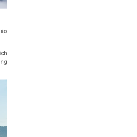
báo
ích
ằng