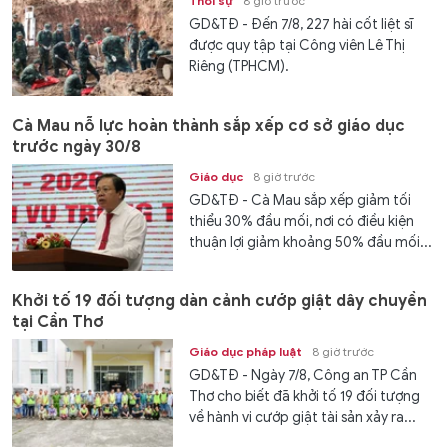
Thời sự
8 giờ trước
GD&TĐ - Đến 7/8, 227 hài cốt liệt sĩ
được quy tập tại Công viên Lê Thị
Riêng (TPHCM).
Cà Mau nỗ lực hoàn thành sắp xếp cơ sở giáo dục
trước ngày 30/8
Giáo dục
8 giờ trước
GD&TĐ - Cà Mau sắp xếp giảm tối
thiểu 30% đầu mối, nơi có điều kiện
thuận lợi giảm khoảng 50% đầu mối...
Khởi tố 19 đối tượng dàn cảnh cướp giật dây chuyền
tại Cần Thơ
Giáo dục pháp luật
8 giờ trước
GD&TĐ - Ngày 7/8, Công an TP Cần
Thơ cho biết đã khởi tố 19 đối tượng
về hành vi cướp giật tài sản xảy ra...