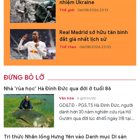
nhiệm Ukraine
Thế giới
06/08/2026 23:13
Real Madrid sở hữu tân binh
đắt giá nhất lịch sử
Thể thao
06/08/2026 23:03
ĐỪNG BỎ LỠ
Nhà ‘rùa học’ Hà Đình Đức qua đời ở tuổi 86
Văn hóa
6 giờ trước
GD&TĐ - PGS.TS Hà Đình Đức, người
dành hơn 30 năm nghiên cứu rùa Hồ
Gươm qua đời lúc 4h45 ngày 7/8 tại...
Tri thức Nhãn lồng Hưng Yên vào Danh mục Di sản