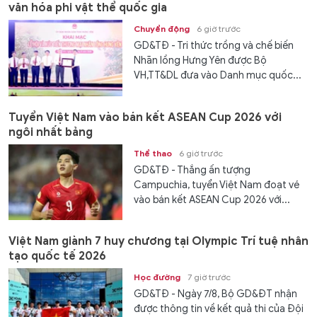
văn hóa phi vật thể quốc gia
Chuyển động
6 giờ trước
GD&TĐ - Tri thức trồng và chế biến
Nhãn lồng Hưng Yên được Bộ
VH,TT&DL đưa vào Danh mục quốc...
Tuyển Việt Nam vào bán kết ASEAN Cup 2026 với
ngôi nhất bảng
Thể thao
6 giờ trước
GD&TĐ - Thắng ấn tượng
Campuchia, tuyển Việt Nam đoạt vé
vào bán kết ASEAN Cup 2026 với...
Việt Nam giành 7 huy chương tại Olympic Trí tuệ nhân
tạo quốc tế 2026
Học đường
7 giờ trước
GD&TĐ - Ngày 7/8, Bộ GD&ĐT nhận
được thông tin về kết quả thi của Đội