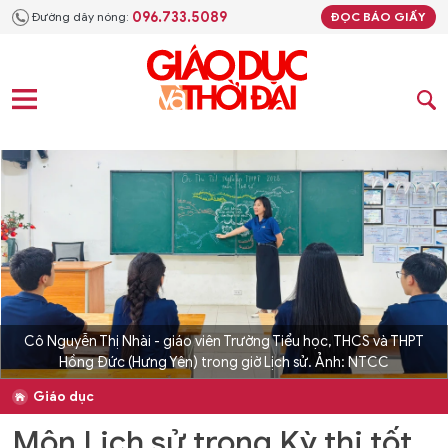
096.733.5089
Đường dây nóng:
ĐỌC BÁO GIẤY
Cô Nguyễn Thị Nhài - giáo viên Trường Tiểu học, THCS và THPT
Hồng Đức (Hưng Yên) trong giờ Lịch sử. Ảnh: NTCC
Giáo dục
Môn Lịch sử trong Kỳ thi tốt