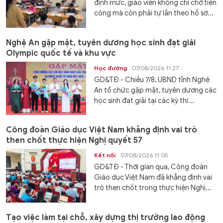
định mức, giáo viên không chỉ chờ tiền
công mà còn phải tự lần theo hồ sơ...
Nghệ An gặp mặt, tuyên dương học sinh đạt giải
Olympic quốc tế và khu vực
Học đường
07/08/2026 11:27
GD&TĐ - Chiều 7/8, UBND tỉnh Nghệ
An tổ chức gặp mặt, tuyên dương các
học sinh đạt giải tại các kỳ thi...
Công đoàn Giáo dục Việt Nam khẳng định vai trò
then chốt thực hiện Nghị quyết 57
Kết nối
07/08/2026 11:05
GD&TĐ - Thời gian qua, Công đoàn
Giáo dục Việt Nam đã khẳng định vai
trò then chốt trong thực hiện Nghị...
Tạo việc làm tại chỗ, xây dựng thị trường lao động