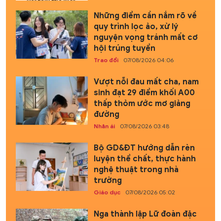
Những điểm cần nắm rõ về
quy trình lọc ảo, xử lý
nguyện vọng tránh mất cơ
hội trúng tuyển
Trao đổi
07/08/2026 04:06
Vượt nỗi đau mất cha, nam
sinh đạt 29 điểm khối A00
thấp thỏm ước mơ giảng
đường
Nhân ái
07/08/2026 03:48
Bộ GD&ĐT hướng dẫn rèn
luyện thể chất, thực hành
nghệ thuật trong nhà
trường
Giáo dục
07/08/2026 05:02
Nga thành lập Lữ đoàn đặc