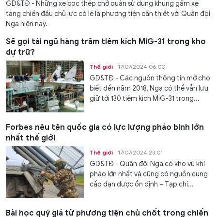
GD&TĐ - Những xe bọc thép chở quân sử dụng khung gầm xe
tăng chiến đấu chủ lực có lẽ là phương tiện cần thiết với Quân đội
Nga hiện nay.
Sẽ gọi tái ngũ hàng trăm tiêm kích MiG-31 trong kho
dự trữ?
Thế giới
17/07/2024 06:00
GD&TĐ - Các nguồn thông tin mở cho
biết đến năm 2018, Nga có thể vẫn lưu
giữ tới 130 tiêm kích MiG-31 trong...
Forbes nêu tên quốc gia có lực lượng pháo binh lớn
nhất thế giới
Thế giới
17/07/2024 23:01
GD&TĐ - Quân đội Nga có kho vũ khí
pháo lớn nhất và cũng có nguồn cung
cấp đạn dược ổn định – Tạp chí...
Bài học quý giá từ phương tiện chủ chốt trong chiến