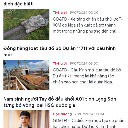
dịch đặc biệt
Thế giới
19/07/2024 00:00
GD&TĐ - Xe tăng chiến đấu chủ lực T-
90M do Nga sản xuất đã trở thành
một trong những phương tiện chủ...
Đóng hàng loạt tàu đổ bộ Dự án 11711 với cấu hình
mới
Thế giới
19/07/2024 08:00
GD&TĐ - Cấu hình mới của tàu đổ bộ
Dự án 11711 mang lại khả năng tác
chiến cao hơn cho Hải quân Nga.
Nam sinh người Tày đỗ đầu khối A01 tỉnh Lạng Sơn
từng bỏ vòng loại HSG quốc gia
Học đường
20/07/2024 00:04
GD&TĐ - Dù điều kiện học tập có phần
hạn chế nhưng, Dương Đình Thanh