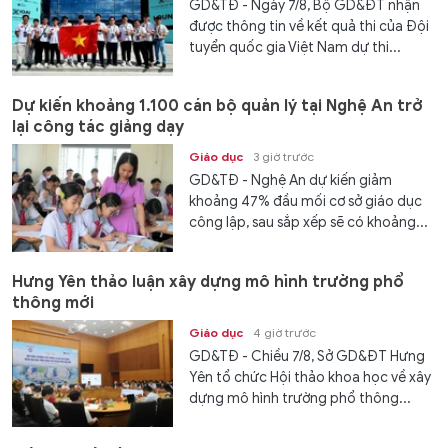
GD&TĐ - Ngày 7/8, Bộ GD&ĐT nhận
được thông tin về kết quả thi của Đội
tuyển quốc gia Việt Nam dự thi...
Dự kiến khoảng 1.100 cán bộ quản lý tại Nghệ An trở
lại công tác giảng dạy
Giáo dục
3 giờ trước
GD&TĐ - Nghệ An dự kiến giảm
khoảng 47% đầu mối cơ sở giáo dục
công lập, sau sắp xếp sẽ có khoảng...
Hưng Yên thảo luận xây dựng mô hình trường phổ
thông mới
Giáo dục
4 giờ trước
GD&TĐ - Chiều 7/8, Sở GD&ĐT Hưng
Yên tổ chức Hội thảo khoa học về xây
dựng mô hình trường phổ thông...