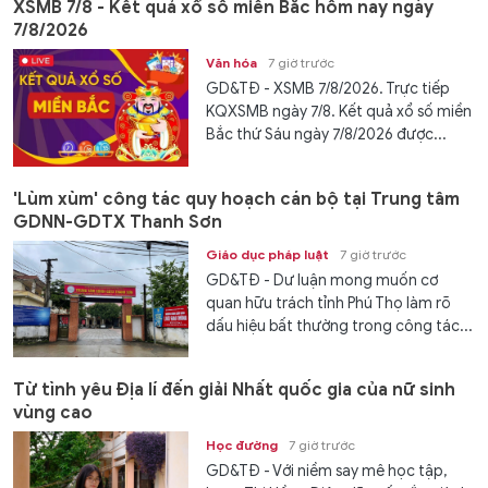
XSMB 7/8 - Kết quả xổ số miền Bắc hôm nay ngày
7/8/2026
Văn hóa
7 giờ trước
GD&TĐ - XSMB 7/8/2026. Trực tiếp
KQXSMB ngày 7/8. Kết quả xổ số miền
Bắc thứ Sáu ngày 7/8/2026 được...
'Lùm xùm' công tác quy hoạch cán bộ tại Trung tâm
GDNN-GDTX Thanh Sơn
Giáo dục pháp luật
7 giờ trước
GD&TĐ - Dư luận mong muốn cơ
quan hữu trách tỉnh Phú Thọ làm rõ
dấu hiệu bất thường trong công tác...
Từ tình yêu Địa lí đến giải Nhất quốc gia của nữ sinh
vùng cao
Học đường
7 giờ trước
GD&TĐ - Với niềm say mê học tập,