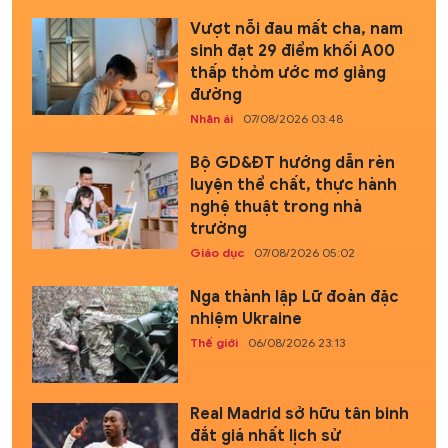
Vượt nỗi đau mất cha, nam
sinh đạt 29 điểm khối A00
thấp thỏm ước mơ giảng
đường
Nhân ái
07/08/2026 03:48
Bộ GD&ĐT hướng dẫn rèn
luyện thể chất, thực hành
nghệ thuật trong nhà
trường
Giáo dục
07/08/2026 05:02
Nga thành lập Lữ đoàn đặc
nhiệm Ukraine
Thế giới
06/08/2026 23:13
Real Madrid sở hữu tân binh
đắt giá nhất lịch sử