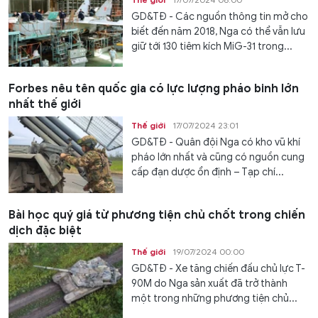
GD&TĐ - Các nguồn thông tin mở cho
biết đến năm 2018, Nga có thể vẫn lưu
giữ tới 130 tiêm kích MiG-31 trong...
Forbes nêu tên quốc gia có lực lượng pháo binh lớn
nhất thế giới
Thế giới
17/07/2024 23:01
GD&TĐ - Quân đội Nga có kho vũ khí
pháo lớn nhất và cũng có nguồn cung
cấp đạn dược ổn định – Tạp chí...
Bài học quý giá từ phương tiện chủ chốt trong chiến
dịch đặc biệt
Thế giới
19/07/2024 00:00
GD&TĐ - Xe tăng chiến đấu chủ lực T-
90M do Nga sản xuất đã trở thành
một trong những phương tiện chủ...