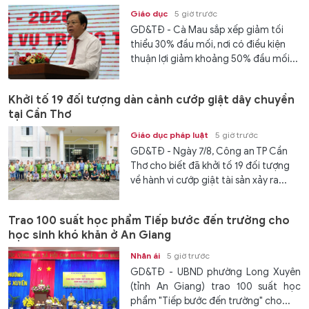
Giáo dục
5 giờ trước
GD&TĐ - Cà Mau sắp xếp giảm tối
thiểu 30% đầu mối, nơi có điều kiện
thuận lợi giảm khoảng 50% đầu mối...
Khởi tố 19 đối tượng dàn cảnh cướp giật dây chuyền
tại Cần Thơ
Giáo dục pháp luật
5 giờ trước
GD&TĐ - Ngày 7/8, Công an TP Cần
Thơ cho biết đã khởi tố 19 đối tượng
về hành vi cướp giật tài sản xảy ra...
Trao 100 suất học phẩm Tiếp bước đến trường cho
học sinh khó khăn ở An Giang
Nhân ái
5 giờ trước
GD&TĐ - UBND phường Long Xuyên
(tỉnh An Giang) trao 100 suất học
phẩm "Tiếp bước đến trường" cho...