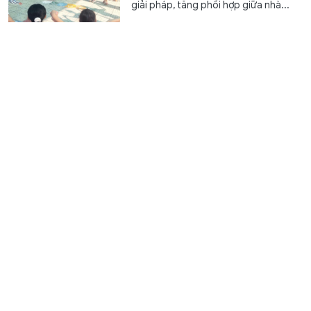
giải pháp, tăng phối hợp giữa nhà...
Ghi nhận công lao những 'người gieo mầm' từ gian
khó
Trao đổi
8 giờ trước
GD&TĐ - Đề xuất trợ cấp từ 6,5 triệu
đồng cho giáo viên mầm non đã nghỉ
công tác nhưng chưa được hưởng...
XSMT 7/8 - Kết quả xổ số miền Trung hôm nay ngày
7/8/2026
Văn hóa
8 giờ trước
GD&TĐ - XSMT 7/8/2026. Kết quả xổ
số hôm nay ngày 7/8. Trực tiếp
KQXSMT 7/8. KQXSMT 7/8. Kết quả...
Bộ trưởng Hoàng Minh Sơn đề nghị mở rộng học
bổng ở các lĩnh vực trọng điểm