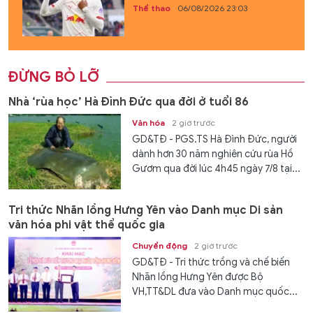
Thể thao
06/08/2026 23:03
ĐỪNG BỎ LỠ
Nhà ‘rùa học’ Hà Đình Đức qua đời ở tuổi 86
Văn hóa
2 giờ trước
GD&TĐ - PGS.TS Hà Đình Đức, người
dành hơn 30 năm nghiên cứu rùa Hồ
Gươm qua đời lúc 4h45 ngày 7/8 tại...
Tri thức Nhãn lồng Hưng Yên vào Danh mục Di sản
văn hóa phi vật thể quốc gia
Chuyển động
2 giờ trước
GD&TĐ - Tri thức trồng và chế biến
Nhãn lồng Hưng Yên được Bộ
VH,TT&DL đưa vào Danh mục quốc...