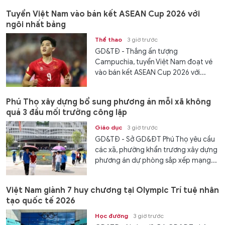
Tuyển Việt Nam vào bán kết ASEAN Cup 2026 với
ngôi nhất bảng
Thể thao
3 giờ trước
GD&TĐ - Thắng ấn tượng
Campuchia, tuyển Việt Nam đoạt vé
vào bán kết ASEAN Cup 2026 với...
Phú Thọ xây dựng bổ sung phương án mỗi xã không
quá 3 đầu mối trường công lập
Giáo dục
3 giờ trước
GD&TĐ - Sở GD&ĐT Phú Thọ yêu cầu
các xã, phường khẩn trương xây dựng
phương án dự phòng sắp xếp mạng...
Việt Nam giành 7 huy chương tại Olympic Trí tuệ nhân
tạo quốc tế 2026
Học đường
3 giờ trước