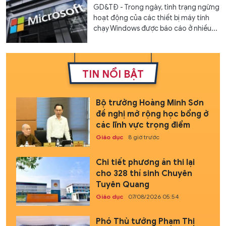
GD&TĐ - Trong ngày, tình trạng ngừng
hoạt động của các thiết bị máy tính
chạy Windows được báo cáo ở nhiều...
TIN NỔI BẬT
Bộ trưởng Hoàng Minh Sơn
đề nghị mở rộng học bổng ở
các lĩnh vực trọng điểm
Giáo dục
8 giờ trước
Chi tiết phương án thi lại
cho 328 thí sinh Chuyên
Tuyên Quang
Giáo dục
07/08/2026 05:54
Phó Thủ tướng Phạm Thị