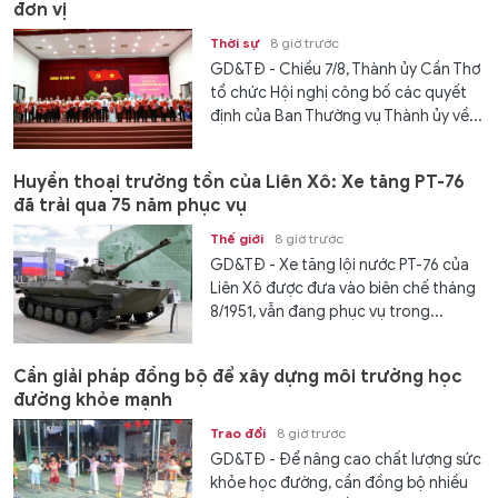
đơn vị
Thời sự
8 giờ trước
GD&TĐ - Chiều 7/8, Thành ủy Cần Thơ
tổ chức Hội nghị công bố các quyết
định của Ban Thường vụ Thành ủy về...
Huyền thoại trường tồn của Liên Xô: Xe tăng PT-76
đã trải qua 75 năm phục vụ
Thế giới
8 giờ trước
GD&TĐ - Xe tăng lội nước PT-76 của
Liên Xô được đưa vào biên chế tháng
8/1951, vẫn đang phục vụ trong...
Cần giải pháp đồng bộ để xây dựng môi trường học
đường khỏe mạnh
Trao đổi
8 giờ trước
GD&TĐ - Để nâng cao chất lượng sức
khỏe học đường, cần đồng bộ nhiều