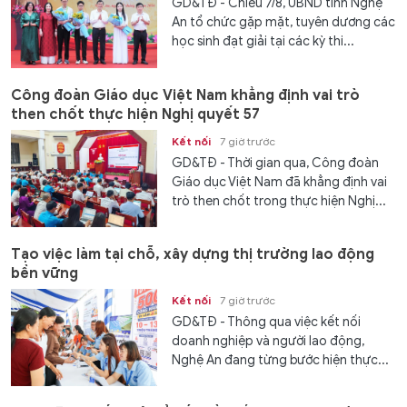
GD&TĐ - Chiều 7/8, UBND tỉnh Nghệ
An tổ chức gặp mặt, tuyên dương các
học sinh đạt giải tại các kỳ thi...
Công đoàn Giáo dục Việt Nam khẳng định vai trò
then chốt thực hiện Nghị quyết 57
Kết nối
7 giờ trước
GD&TĐ - Thời gian qua, Công đoàn
Giáo dục Việt Nam đã khẳng định vai
trò then chốt trong thực hiện Nghị...
Tạo việc làm tại chỗ, xây dựng thị trường lao động
bền vững
Kết nối
7 giờ trước
GD&TĐ - Thông qua việc kết nối
doanh nghiệp và người lao động,
Nghệ An đang từng bước hiện thực...