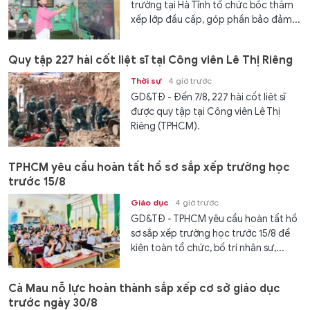
trường tại Hà Tĩnh tổ chức bốc thăm
xếp lớp đầu cấp, góp phần bảo đảm...
Quy tập 227 hài cốt liệt sĩ tại Công viên Lê Thị Riêng
Thời sự
4 giờ trước
GD&TĐ - Đến 7/8, 227 hài cốt liệt sĩ
được quy tập tại Công viên Lê Thị
Riêng (TPHCM).
TPHCM yêu cầu hoàn tất hồ sơ sắp xếp trường học
trước 15/8
Giáo dục
4 giờ trước
GD&TĐ - TPHCM yêu cầu hoàn tất hồ
sơ sắp xếp trường học trước 15/8 để
kiện toàn tổ chức, bố trí nhân sự,...
Cà Mau nỗ lực hoàn thành sắp xếp cơ sở giáo dục
trước ngày 30/8