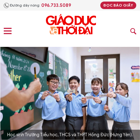
096.733.5089
Đường dây nóng:
ĐỌC BÁO GIẤY
Học sinh Trường Tiểu học, THCS và THPT Hồng Đức (Hưng Yên).