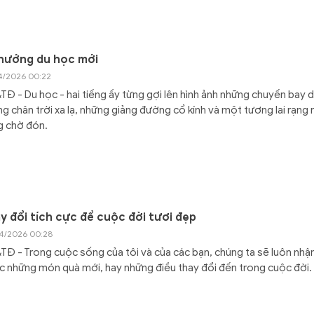
hướng du học mới
4/2026 00:22
Đ - Du học - hai tiếng ấy từng gợi lên hình ảnh những chuyến bay d
g chân trời xa lạ, những giảng đường cổ kính và một tương lai rạng 
g chờ đón.
y đổi tích cực để cuộc đời tươi đẹp
4/2026 00:28
Đ - Trong cuộc sống của tôi và của các bạn, chúng ta sẽ luôn nhậ
 những món quà mới, hay những điều thay đổi đến trong cuộc đời.