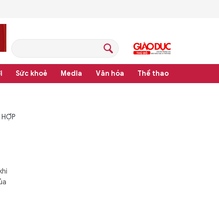
i
Sức khoẻ
Media
Văn hóa
Thể thao
 HỢP
khi
ủa