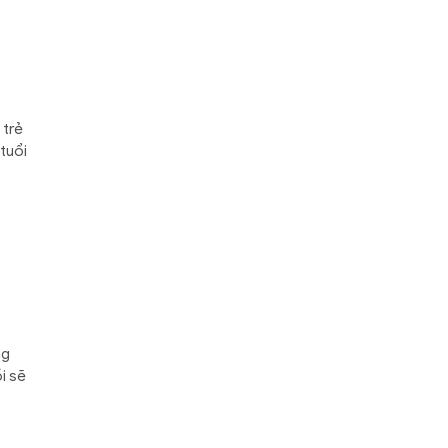
 trẻ
 tuổi
ng
i sẽ