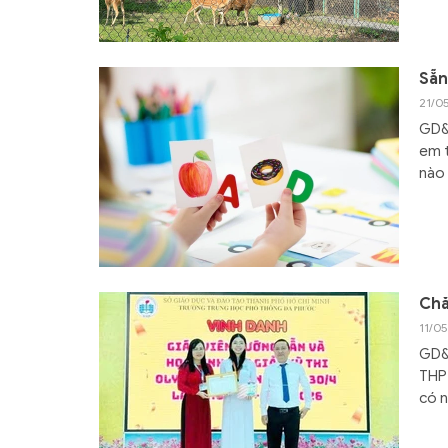
Sẵn
21/0
GD&T
em t
nào 
Chă
11/05
GD&T
THPT
có n