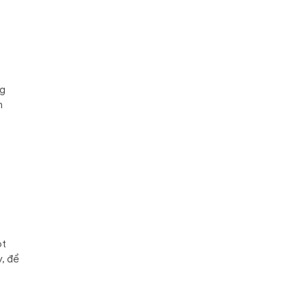
ng
m
ột
y, để