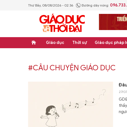
096.733
Thứ Bảy, 08/08/2026 - 02:36
Đường dây nóng:
Giáo dục
Thời sự
Giáo dục pháp l
#CÂU CHUYỆN GIÁO DỤC
Đâu
27/0
GD&T
thấy
ngườ