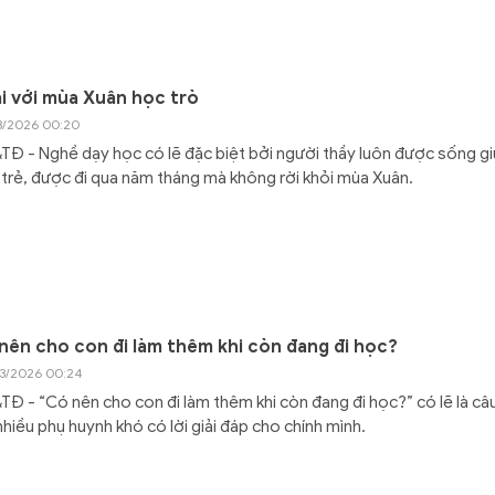
ại với mùa Xuân học trò
3/2026 00:20
Đ - Nghề dạy học có lẽ đặc biệt bởi người thầy luôn được sống g
 trẻ, được đi qua năm tháng mà không rời khỏi mùa Xuân.
nên cho con đi làm thêm khi còn đang đi học?
3/2026 00:24
Đ - “Có nên cho con đi làm thêm khi còn đang đi học?” có lẽ là câu
hiều phụ huynh khó có lời giải đáp cho chính mình.