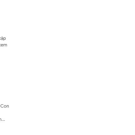
cập
 xem
. Con
...