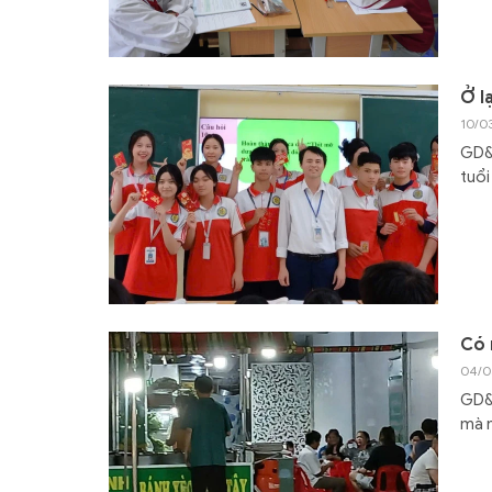
Ở l
10/0
GD&T
tuổi
Có 
04/0
GD&T
mà n