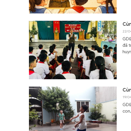
Cùn
22/0
GD&T
đã t
huy
Cùn
19/0
GD&T
con,