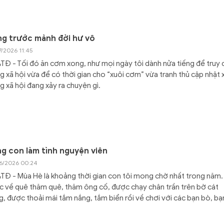
g trước mảnh đời hư vô
7/2026 11:45
Đ - Tối đó ăn cơm xong, như mọi ngày tôi dành nửa tiếng để truy 
 xã hội vừa để có thời gian cho “xuôi cơm” vừa tranh thủ cập nhật
 xã hội đang xảy ra chuyện gì.
g con làm tình nguyện viên
6/2026 00:24
Đ - Mùa Hè là khoảng thời gian con tôi mong chờ nhất trong năm
 về quê thăm quê, thăm ông cố, được chạy chân trần trên bờ cát
g, được thoải mái tắm nắng, tắm biển rồi về chơi với các bạn bò, bạn