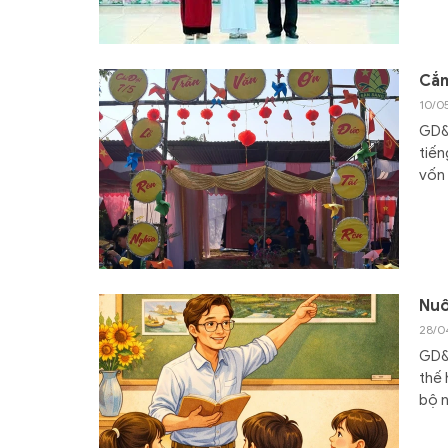
Cắm
10/0
GD&T
tiến
vốn 
Nuô
28/0
GD&T
thế 
bộ n