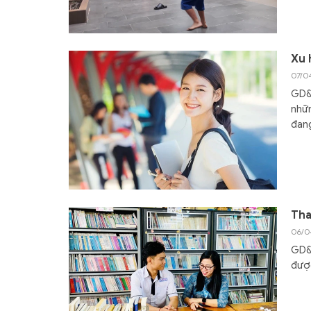
Xu 
07/0
GD&T
nhữn
đan
Tha
06/0
GD&T
được