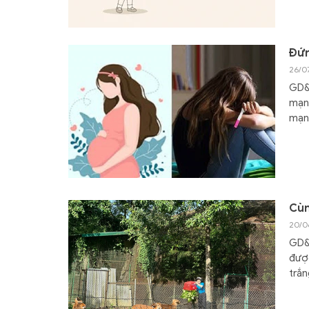
Đứn
26/0
GD&T
mạng
mạng
Cùn
20/0
GD&T
được
trắn