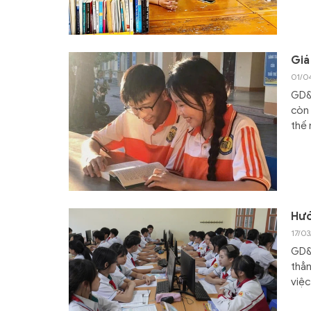
Giá
01/0
GD&T
còn 
thế
Hướ
17/0
GD&T
thẳn
việc