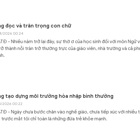
g đọc và trân trọng con chữ
4/2026 00:24
Đ - Nhiều năm trở lại đây, sự thờ ơ của học sinh đối với môn Ngữ 
rở thành nỗi trăn trở thường trực của giáo viên, nhà trường và cả ph
nh.
g tạo dựng môi trường hòa nhập bình thường
4/2026 00:22
Đ - Ngày chưa bước chân vào nghề giáo, chưa tiếp xúc với nhiều t
 trước mắt tôi chỉ toàn là những đứa trẻ khỏe mạnh.