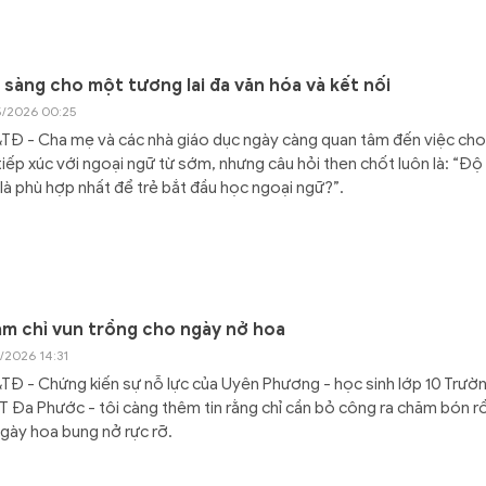
 sàng cho một tương lai đa văn hóa và kết nối
5/2026 00:25
Đ - Cha mẹ và các nhà giáo dục ngày càng quan tâm đến việc cho
iếp xúc với ngoại ngữ từ sớm, nhưng câu hỏi then chốt luôn là: “Độ
là phù hợp nhất để trẻ bắt đầu học ngoại ngữ?”.
m chỉ vun trồng cho ngày nở hoa
/2026 14:31
Đ - Chứng kiến sự nỗ lực của Uyên Phương - học sinh lớp 10 Trườ
 Đa Phước - tôi càng thêm tin rằng chỉ cần bỏ công ra chăm bón rồ
gày hoa bung nở rực rỡ.