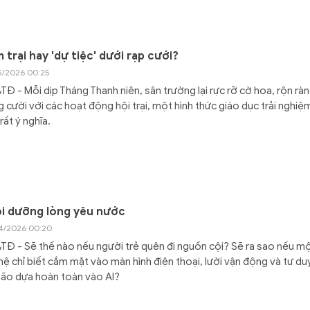
 trại hay 'dự tiệc' dưới rạp cưới?
5/2026 00:25
Đ - Mỗi dịp Tháng Thanh niên, sân trường lại rực rỡ cờ hoa, rộn rà
g cười với các hoạt động hội trại, một hình thức giáo dục trải nghiệ
rất ý nghĩa.
i dưỡng lòng yêu nước
4/2026 00:20
Đ - Sẽ thế nào nếu người trẻ quên đi nguồn cội? Sẽ ra sao nếu m
hệ chỉ biết cắm mặt vào màn hình điện thoại, lười vận động và tư du
ão dựa hoàn toàn vào AI?