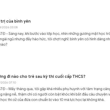
 trị của bình yên
4/2026 03:08
Đ - Sáng nay, khi bước vào lớp học, nhìn những gương mặt học tr
ngái ngủ nhưng đầy háo hức, tôi chợt nghĩ: bình yên có hình dáng n
 nào?
ng đi nào cho trẻ sau kỳ thi cuối cấp THCS?
3/2026 07:10
Đ - Mấy tháng qua, tôi gặp khá nhiều phụ huynh với tâm trạng căn
g nặng nề, thậm chí có người còn bật khóc khi bắt đầu câu chuyện 
 học thi cử của đứa con chuẩn bị vào 10 mà lực học lại không khá.