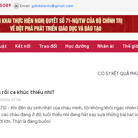
.5089
Email:
gdtddientu@gmail.com
uật
Kết nối
Trao đổi
Học đường
Nhân ái
Thế giớ
CÓ
57
KẾT QUẢ PHÙ
 rồi ca khúc thiếu nhi?
7/2026 07:05
Đ - Khi đến dự sinh nhật của cháu mình, tôi không khỏi ngạc nhiên 
 các cháu đang ở độ tuổi thiếu nhi đang hát say sưa những bài hát c
i lớn. Thật là đáng buồn!