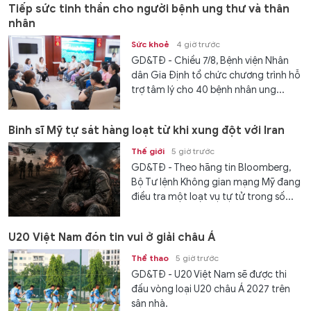
Tiếp sức tinh thần cho người bệnh ung thư và thân
nhân
Sức khoẻ
4 giờ trước
GD&TĐ - Chiều 7/8, Bệnh viện Nhân
dân Gia Định tổ chức chương trình hỗ
trợ tâm lý cho 40 bệnh nhân ung...
Binh sĩ Mỹ tự sát hàng loạt từ khi xung đột với Iran
Thế giới
5 giờ trước
GD&TĐ - Theo hãng tin Bloomberg,
Bộ Tư lệnh Không gian mạng Mỹ đang
điều tra một loạt vụ tự tử trong số...
U20 Việt Nam đón tin vui ở giải châu Á
Thể thao
5 giờ trước
GD&TĐ - U20 Việt Nam sẽ được thi
đấu vòng loại U20 châu Á 2027 trên
sân nhà.