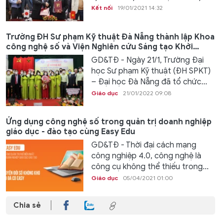
Kết nối
19/01/2021 14:32
Trường ĐH Sư phạm Kỹ thuật Đà Nẵng thành lập Khoa
công nghệ số và Viện Nghiên cứu Sáng tạo Khởi
nghiệp
GD&TĐ - Ngày 21/1, Trường Đại
học Sư phạm Kỹ thuật (ĐH SPKT)
– Đại học Đà Nẵng đã tổ chức...
Giáo dục
21/01/2022 09:08
Ứng dụng công nghệ số trong quản trị doanh nghiệp
giáo dục - đào tạo cùng Easy Edu
GD&TĐ - Thời đại cách mạng
công nghiệp 4.0, công nghệ là
công cụ không thể thiếu trong...
Giáo dục
05/04/2021 01:00
Chia sẻ