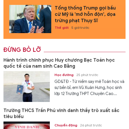
Tổng thống Trump gọi bầu
cử Mỹ là 'mớ hỗn độn', dọa
trừng phạt Thụy Sĩ
Thế giới
5 giờ trước
ĐỪNG BỎ LỠ
Hành trình chinh phục Huy chương Bạc Toán học
quốc tế của nam sinh Cao Bằng
Học đường
25 phút trước
GD&TĐ - Từ niềm say mê Toán học và
sự bền bỉ, em Vũ Xuân Hưng, học sinh
lớp 12 Trường THPT Chuyên Cao...
Trường THCS Trần Phú vinh danh thầy trò xuất sắc
tiêu biểu
Chuyển động
26 phút trước