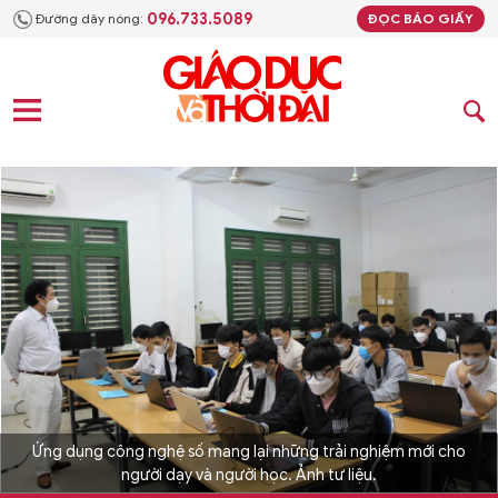
096.733.5089
Đường dây nóng:
ĐỌC BÁO GIẤY
Ứng dụng công nghệ số mang lại những trải nghiệm mới cho
người dạy và người học. Ảnh tư liệu.