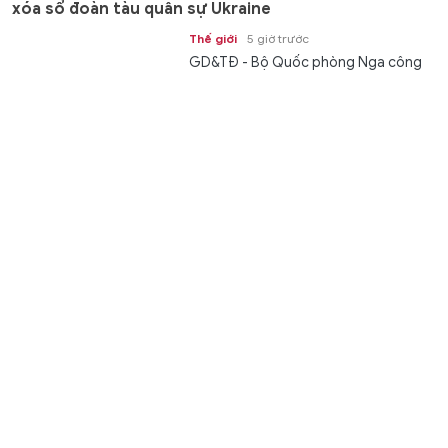
xóa sổ đoàn tàu quân sự Ukraine
Thế giới
5 giờ trước
GD&TĐ - Bộ Quốc phòng Nga công
bố loạt video các đòn tấn công bằng
bom lượn FAB, tên lửa Iskander và...
4 con giáp quý nhân giúp sức, vạn sự hanh thông
ngày 8/8
Gia đình
5 giờ trước
GD&TĐ - Tử vi 12 con giáp ngày
8/8/2026 dự đoán vận trình sự nghiệp,
tài lộc, tình duyên giúp bạn chủ...
3 cung hoàng đạo vượng đường tài lộc ngày 8/8
Gia đình
6 giờ trước
GD&TĐ - Tử vi 12 cung hoàng đạo
ngày 8/8/2026 dự đoán vận trình sự
nghiệp, tài lộc, tình duyên giúp bạn