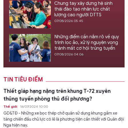
Chung tay xây dựng hệ sinh
thái đào tạo nhân lực chất
lượng cao người DTTS
07/08/2026 05:45
Những điểm cần nắm rõ về quy
trình lọc ảo, xử lý nguyện vọng
tránh mất cơ hội trúng tuyển
07/08/2026 04:06
TIN TIÊU ĐIỂM
Thiết giáp hạng nặng trên khung T-72 xuyên
thủng tuyến phòng thủ đối phương?
Thế giới
16/07/2024 10:00
GD&TĐ - Những xe bọc thép chở quân sử dụng khung gầm xe
tăng chiến đấu chủ lực có lẽ là phương tiện cần thiết với Quân đội
Nga hiện nay.