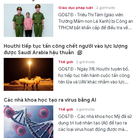
Giáo dục pháp luật
2 giờ trước
GD&TĐ - Triệu Thị Tâm (giáo viên
Trường Mầm non Lá Xanh) bị Công an
TPHCM bắt khẩn cấp để điều tra về...
Houthi tiếp tục tấn công chết người vào lực lượng
được Saudi Arabia hậu thuẫn
Thế giới
2 giờ trước
GD&TĐ - Ngày 7/8, Houthi tuyên bố,
họ tiếp tục tiến hành cuộc tấn công
tên lửa và UAV khác nhằm vào lực...
Các nhà khoa học tạo ra virus bằng AI
Thế giới
3 giờ trước
GD&TĐ - Các nhà khoa học Mỹ đã sử
dụng trí tuệ nhân tạo (AI) để tạo ra
các loại virus hoạt động được mà...