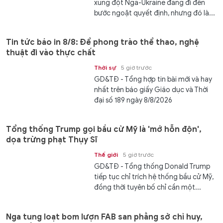
xung đột Nga-Ukraine đang đi đến
bước ngoặt quyết định, nhưng đó là...
Tin tức báo in 8/8: Để phong trào thể thao, nghệ
thuật đi vào thực chất
Thời sự
5 giờ trước
GD&TĐ - Tổng hợp tin bài mới và hay
nhất trên báo giấy Giáo dục và Thời
đại số 189 ngày 8/8/2026
Tổng thống Trump gọi bầu cử Mỹ là 'mớ hỗn độn',
dọa trừng phạt Thụy Sĩ
Thế giới
5 giờ trước
GD&TĐ - Tổng thống Donald Trump
tiếp tục chỉ trích hệ thống bầu cử Mỹ,
đồng thời tuyên bố chỉ cần một...
Nga tung loạt bom lượn FAB san phẳng sở chỉ huy,