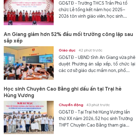
GD&TĐ - Trường THCS Trần Phú tổ
chức Lễ tổng kết năm học 2025–
2026 tôn vinh giáo viên, học sinh...
An Giang giảm hơn 52% đầu mối trường công lập sau
sắp xếp
Giáo dục
42 phút trước
GD&TĐ - UBND tỉnh An Giang vừa phê
duyệt Phương án sắp xếp, tổ chức lại
các cơ sở giáo dục mầm non, phổ...
Học sinh Chuyên Cao Bằng ghi dấu ấn tại Trại hè
Hùng Vương
Chuyển động
43 phút trước
GD&TĐ - Tại Trại hè Hùng Vương lần
thứ XX năm 2026, 52 học sinh Trường
THPT Chuyên Cao Bằng tham gia...