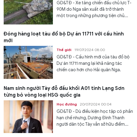
GD&TĐ - Xe tăng chiến đấu chủ lực T-
90M do Nga sản xuất đã trở thành
một trong những phương tiện chủ...
Đóng hàng loạt tàu đổ bộ Dự án 11711 với cấu hình
mới
Thế giới
19/07/2024 08:00
GD&TĐ - Cấu hình mới của tàu đổ bộ
Dự án 11711 mang lại khả năng tác
chiến cao hơn cho Hải quân Nga.
Nam sinh người Tày đỗ đầu khối A01 tỉnh Lạng Sơn
từng bỏ vòng loại HSG quốc gia
Học đường
20/07/2024 00:04
GD&TĐ - Dù điều kiện học tập có phần
hạn chế nhưng, Dương Đình Thanh
người dân tộc Tày vẫn sở hữu điểm...