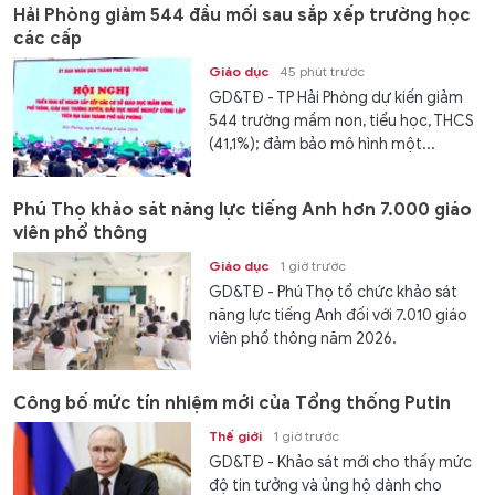
Hải Phòng giảm 544 đầu mối sau sắp xếp trường học
các cấp
Giáo dục
45 phút trước
GD&TĐ - TP Hải Phòng dự kiến giảm
544 trường mầm non, tiểu học, THCS
(41,1%); đảm bảo mô hình một...
Phú Thọ khảo sát năng lực tiếng Anh hơn 7.000 giáo
viên phổ thông
Giáo dục
1 giờ trước
GD&TĐ - Phú Thọ tổ chức khảo sát
năng lực tiếng Anh đối với 7.010 giáo
viên phổ thông năm 2026.
Công bố mức tín nhiệm mới của Tổng thống Putin
Thế giới
1 giờ trước
GD&TĐ - Khảo sát mới cho thấy mức
độ tin tưởng và ủng hộ dành cho