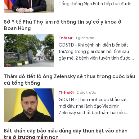
Tổng thống Nga Putin tiếp tục được...
Sở Y tế Phú Thọ làm rõ thông tin sự cố y khoa ở
Đoan Hùng
Thời sự
1 giờ trước
GD&TĐ - Khi bệnh nhi diễn biến bất
thường trong giai đoạn hồi tỉnh sau
gây mê, 2 bệnh viện tuyến tỉnh được...
Thăm dò tiết lộ ông Zelensky sẽ thua trong cuộc bầu
cử tổng thống
Thế giới
2 giờ trước
GD&TĐ - Theo một cuộc khảo sát
mới đây, nhà lãnh đạo Vladimir
Zelensky sẽ thất bại thảm hại nếu...
Bắt khẩn cấp bảo mẫu dùng dây thun bật vào chân
trẻ ở trường mầm non