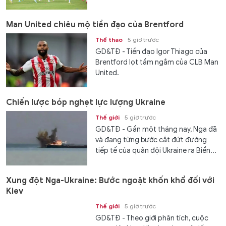
Man United chiêu mộ tiền đạo của Brentford
Thể thao
5 giờ trước
GD&TĐ - Tiền đạo Igor Thiago của
Brentford lọt tầm ngắm của CLB Man
United.
Chiến lược bóp nghẹt lực lượng Ukraine
Thế giới
5 giờ trước
GD&TĐ - Gần một tháng nay, Nga đã
và đang từng bước cắt đứt đường
tiếp tế của quân đội Ukraine ra Biển...
Xung đột Nga-Ukraine: Bước ngoặt khốn khổ đối với
Kiev
Thế giới
5 giờ trước
GD&TĐ - Theo giới phân tích, cuộc