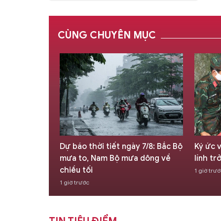
CÙNG CHUYÊN MỤC
Đảo chiều
Dự báo thời tiết ngày 7/8: Bắc Bộ
Ký ức 
mưa to, Nam Bộ mưa dông về
lính tr
chiều tối
1 giờ trư
1 giờ trước