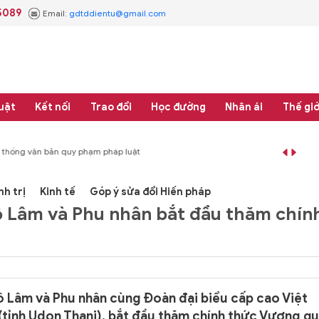
5089
Email:
gdtddientu@gmail.com
uật
Kết nối
Trao đổi
Học đường
Nhân ái
Thế giớ
 thống văn bản quy phạm pháp luật
#Thực học - Thực nghiệp
#Tổng rà soát 
nh trị
Kinh tế
Góp ý sửa đổi Hiến pháp
Tô Lâm và Phu nhân bắt đầu thăm chín
Tô Lâm và Phu nhân cùng Đoàn đại biểu cấp cao Việt
(tỉnh Udon Thani), bắt đầu thăm chính thức Vương q