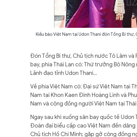
Kiều bào Việt Nam tại Udon Thani đón Tổng Bí thư, 
Đón Tổng Bí thư, Chủ tịch nước Tô Lâm và 
bay, phía Thái Lan có: Thứ trưởng Bộ Nôn
Lãnh đạo tỉnh Udon Thani…
Về phía Việt Nam có: Đại sứ Việt Nam tại T
Nam tại Khon Kaen Đinh Hoàng Linh và Phu 
Nam và cộng đồng người Việt Nam tại Thái
Ngay sau khi xuống sân bay quốc tế Udon T
Đoàn đại biểu cấp cao Việt Nam đến dâng h
Chủ tịch Hồ Chí Minh; gặp gỡ cộng đồng ng