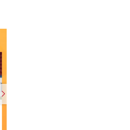
t
n
Dự
ao
g
Máy bay vận tải quân sự KC-
Nga thành lập Lữ
ời
390 Millennium giành thắng
nhiệm Ukraine
...
lợi lớn trước A400M Atlas
Thế giới
2 giờ trước
Thế giới
06/08/2026 02:30
hạy