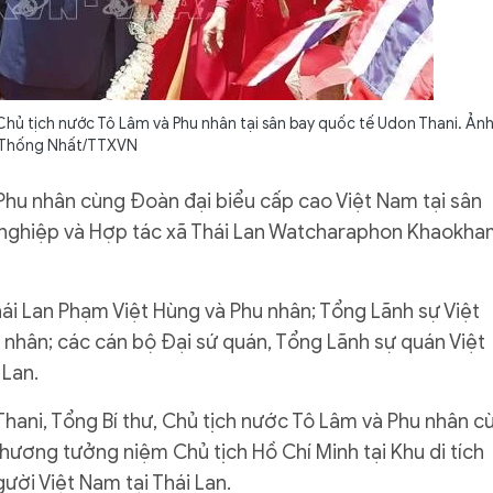
Chủ tịch nước Tô Lâm và Phu nhân tại sân bay quốc tế Udon Thani. Ảnh
Thống Nhất/TTXVN
Phu nhân cùng Đoàn đại biểu cấp cao Việt Nam tại sân
g nghiệp và Hợp tác xã Thái Lan Watcharaphon Khaokha
hái Lan Phạm Việt Hùng và Phu nhân; Tổng Lãnh sự Việt
nhân; các cán bộ Đại sứ quán, Tổng Lãnh sự quán Việt
 Lan.
hani, Tổng Bí thư, Chủ tịch nước Tô Lâm và Phu nhân c
ương tưởng niệm Chủ tịch Hồ Chí Minh tại Khu di tích
ười Việt Nam tại Thái Lan.