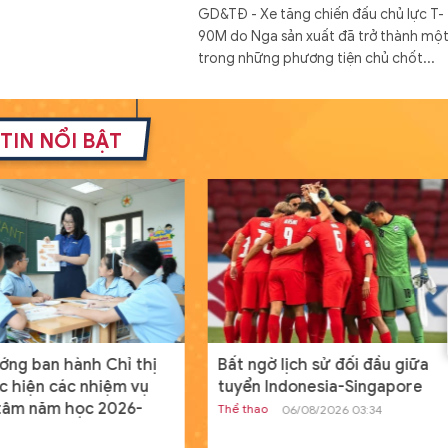
GD&TĐ - Xe tăng chiến đấu chủ lực T-
90M do Nga sản xuất đã trở thành mộ
trong những phương tiện chủ chốt...
Đóng hàng loạt tàu đổ bộ Dự á
11711 với cấu hình mới
TIN NỔI BẬT
Thế giới
19/07/2024 08:00
GD&TĐ - Cấu hình mới của tàu đổ bộ 
án 11711 mang lại khả năng tác chiến c
hơn cho Hải quân Nga.
Nam sinh người Tày đỗ đầu khối
A01 tỉnh Lạng Sơn từng bỏ vòn
loại HSG quốc gia
Học đường
20/07/2024 00:04
GD&TĐ - Dù điều kiện học tập có phần
ớng ban hành Chỉ thị
Bất ngờ lịch sử đối đầu giữa
hạn chế nhưng, Dương Đình Thanh ngư
c hiện các nhiệm vụ
tuyển Indonesia-Singapore
dân tộc Tày vẫn sở hữu điểm số ba môn
tâm năm học 2026-
Thể thao
06/08/2026 03:34
Tìm ra nguyên nhân máy tính c