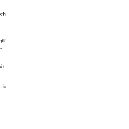
ích
giữ
..
ới
 cấp