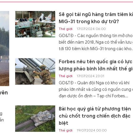
Sẽ gọi tái ngũ hàng trăm tiêm k
MiG-31 trong kho dự trữ?
Thế giới
17/07/2024 06:00
GD&TĐ - Các nguồn thông tin mở cho
biết đến năm 2018, Nga có thể vẫn lưu 
tới 130 tiêm kích MiG-31 trong các kho.
Forbes nêu tên quốc gia có lực
lượng pháo binh lớn nhất thế gi
Thế giới
17/07/2024 23:01
GD&TĐ - Quân đội Nga có kho vũ khí
pháo lớn nhất và cũng có nguồn cung
yên
đạn dược ổn định – Tạp chí Forbes...
Bài học quý giá từ phương tiện
ng
chủ chốt trong chiến dịch đặc
ần
biệt
Thế giới
19/07/2024 00:00