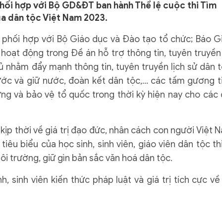
hối hợp với Bộ GD&ĐT ban hành Thể lệ cuộc thi Tìm
ủa dân tộc Việt Nam 2023.
 phối hợp với Bộ Giáo dục và Đào tạo tổ chức; Báo G
à hoạt động trong Đề án hỗ trợ thông tin, tuyên truyền
ủ nhằm đẩy mạnh thông tin, tuyên truyền lịch sử dân t
ước và giữ nước, đoàn kết dân tộc,… các tấm gương t
ựng và bảo vệ tổ quốc trong thời kỳ hiện nay cho các 
 kịp thời về giá trị đạo đức, nhân cách con người Việt 
iêu biểu của học sinh, sinh viên, giáo viên dân tộc th
ôi trường, giữ gìn bản sắc văn hoá dân tộc.
 sinh viên kiến thức pháp luật và giá trị tích cực về 