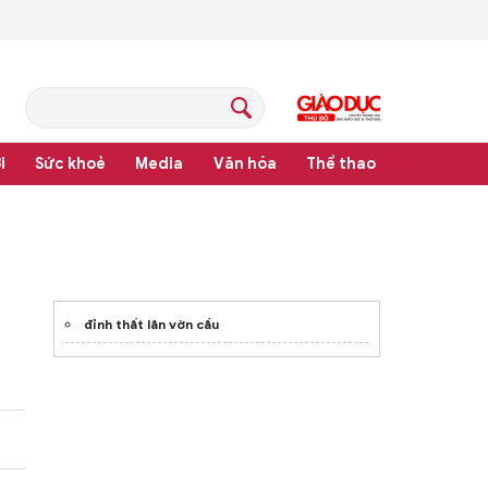
i
Sức khoẻ
Media
Văn hóa
Thể thao
hệ thống văn bản quy phạm pháp luật
đỉnh thất lân vờn cầu