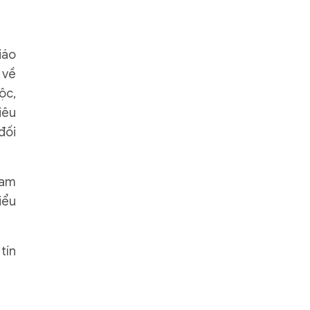
iáo
 về
ộc,
iêu
đối
Nam
iểu
tín