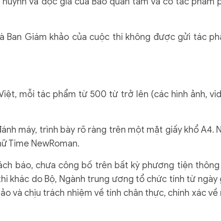
phụ huynh và độc giả của Báo quan tâm và có tác phẩm 
và Ban Giám khảo của cuộc thi không được gửi tác p
Việt, mỗi tác phẩm từ 500 từ trở lên (các hình ảnh, vi
đánh máy, trình bày rõ ràng trên một mặt giấy khổ A4. 
 chữ Time NewRoman.
ách báo, chưa công bố trên bất kỳ phương tiện thông 
thi khác do Bộ, Ngành trung ương tổ chức tính từ ngày 
ảo và chịu trách nhiệm về tính chân thực, chính xác về 