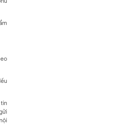
phù
hẩm
deo
Nếu
tin
gửi
nội