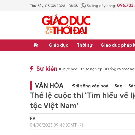
096.733
Thứ Bảy, 08/08/2026 - 08:38
Đường dây nóng:
Giáo dục
Thời sự
Giáo dục pháp l
Sự kiện
hống văn bản quy phạm pháp luật
#Thực học - Thực nghiệp
#Tổng rà soát hệ
VĂN HÓA
Đời sống văn hoá
Sao
Sá
Thể lệ cuộc thi 'Tìm hiểu về 
tộc Việt Nam'
PV
04/08/2023 09:49 (GMT+7)