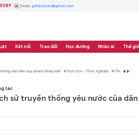
.5089
Email:
gdtddientu@gmail.com
uật
Kết nối
Trao đổi
Học đường
Nhân ái
Thế giớ
 thống văn bản quy phạm pháp luật
#Thực học - Thực nghiệp
#Tổng rà soát 
ng tác
lịch sử truyền thống yêu nước của dân