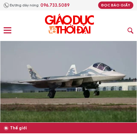
096.733.5089
Đường dây nóng:
ĐỌC BÁO GIẤY
Thế giới