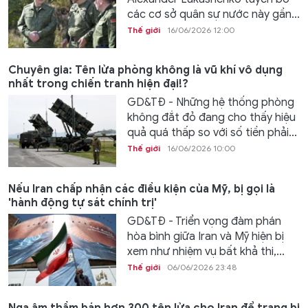
các cơ sở quân sự nước này gần...
Thế giới
16/06/2026 12:00
Chuyên gia: Tên lửa phòng không là vũ khí vô dụng
nhất trong chiến tranh hiện đại!?
GD&TĐ - Những hệ thống phòng
không đắt đỏ đang cho thấy hiệu
quả quá thấp so với số tiền phải...
Thế giới
16/06/2026 10:00
Nếu Iran chấp nhận các điều kiện của Mỹ, bị gọi là
'hành động tự sát chính trị'
GD&TĐ - Triển vọng đàm phán
hòa bình giữa Iran và Mỹ hiện bị
xem như nhiệm vụ bất khả thi,...
Thế giới
06/06/2026 23:48
Nga âm thầm bán hơn 300 tên lửa cho Iran để trang bị