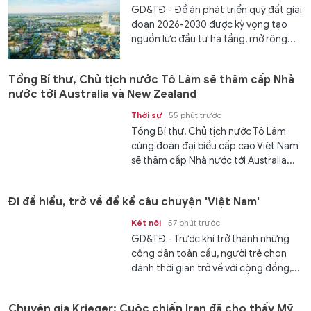
GD&TĐ - Đề án phát triển quỹ đất giai
đoạn 2026-2030 được kỳ vọng tạo
nguồn lực đầu tư hạ tầng, mở rộng...
Tổng Bí thư, Chủ tịch nước Tô Lâm sẽ thăm cấp Nhà
nước tới Australia và New Zealand
Thời sự
55 phút trước
Tổng Bí thư, Chủ tịch nước Tô Lâm
cùng đoàn đại biểu cấp cao Việt Nam
sẽ thăm cấp Nhà nước tới Australia...
Đi để hiểu, trở về để kể câu chuyện 'Việt Nam'
Kết nối
57 phút trước
GD&TĐ - Trước khi trở thành những
công dân toàn cầu, người trẻ chọn
dành thời gian trở về với cộng đồng,...
Chuyên gia Krieger: Cuộc chiến Iran đã cho thấy Mỹ