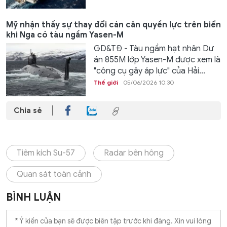
Mỹ nhận thấy sự thay đổi cán cân quyền lực trên biển
khi Nga có tàu ngầm Yasen-M
GD&TĐ - Tàu ngầm hạt nhân Dự
án 855M lớp Yasen-M được xem là
"công cụ gây áp lực" của Hải...
Thế giới
05/06/2026 10:30
Chia sẻ
Tiêm kích Su-57
Radar bên hông
Quan sát toàn cảnh
BÌNH LUẬN