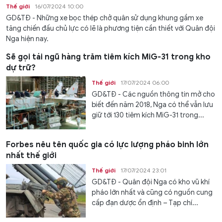
Thế giới
16/07/2024 10:00
GD&TĐ - Những xe bọc thép chở quân sử dụng khung gầm xe
tăng chiến đấu chủ lực có lẽ là phương tiện cần thiết với Quân đội
Nga hiện nay.
Sẽ gọi tái ngũ hàng trăm tiêm kích MiG-31 trong kho
dự trữ?
Thế giới
17/07/2024 06:00
GD&TĐ - Các nguồn thông tin mở cho
biết đến năm 2018, Nga có thể vẫn lưu
giữ tới 130 tiêm kích MiG-31 trong...
Forbes nêu tên quốc gia có lực lượng pháo binh lớn
nhất thế giới
Thế giới
17/07/2024 23:01
GD&TĐ - Quân đội Nga có kho vũ khí
pháo lớn nhất và cũng có nguồn cung
cấp đạn dược ổn định – Tạp chí...