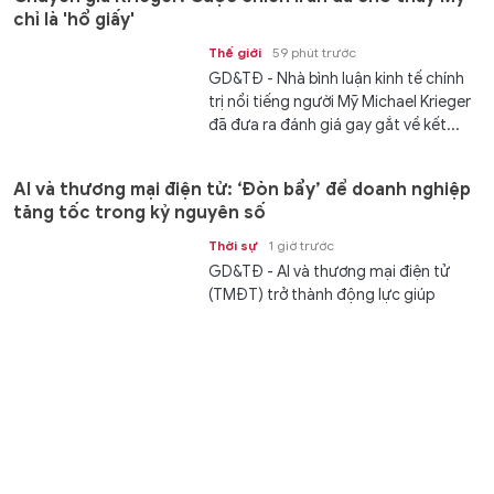
chỉ là 'hổ giấy'
Thế giới
59 phút trước
GD&TĐ - Nhà bình luận kinh tế chính
trị nổi tiếng người Mỹ Michael Krieger
đã đưa ra đánh giá gay gắt về kết...
AI và thương mại điện tử: ‘Đòn bẩy’ để doanh nghiệp
tăng tốc trong kỷ nguyên số
Thời sự
1 giờ trước
GD&TĐ - AI và thương mại điện tử
(TMĐT) trở thành động lực giúp
doanh nghiệp nâng năng suất, giảm
chi phí, mở...
Báo Mỹ: Nga hiểu rằng chỉ có thể dựa vào chính mình
Thế giới
1 giờ trước
GD&TĐ - Nga hiểu rằng, chẳng có giải
pháp ngoại giao nào, chỉ có thể dựa
vào sức mạnh của mình thì mới có...