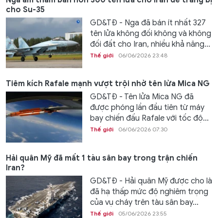
cho Su-35
GD&TĐ - Nga đã bán ít nhất 327
tên lửa không đối không và không
đối đất cho Iran, nhiều khả năng...
Thế giới
06/06/2026 23:48
Tiêm kích Rafale mạnh vượt trội nhờ tên lửa Mica NG
GD&TĐ - Tên lửa Mica NG đã
được phóng lần đầu tiên từ máy
bay chiến đấu Rafale với tốc độ...
Thế giới
06/06/2026 07:30
Hải quân Mỹ đã mất 1 tàu sân bay trong trận chiến
Iran?
GD&TĐ - Hải quân Mỹ được cho là
đã hạ thấp mức độ nghiêm trọng
của vụ cháy trên tàu sân bay...
Thế giới
05/06/2026 23:55