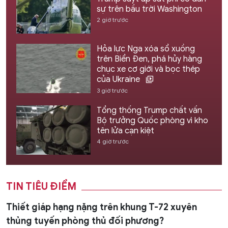
sự trên bầu trời Washington
2 giờ trước
Hỏa lực Nga xóa sổ xuồng
trên Biển Đen, phá hủy hàng
chục xe cơ giới và bọc thép
của Ukraine
3 giờ trước
Tổng thống Trump chất vấn
Bộ trưởng Quốc phòng vì kho
tên lửa cạn kiệt
4 giờ trước
TIN TIÊU ĐIỂM
Thiết giáp hạng nặng trên khung T-72 xuyên
thủng tuyến phòng thủ đối phương?