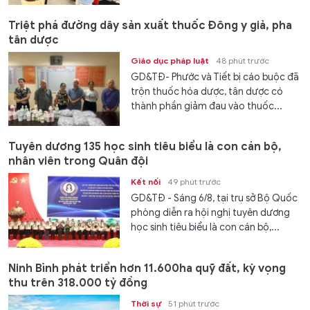
Triệt phá đường dây sản xuất thuốc Đông y giả, pha
tân dược
Giáo dục pháp luật
48 phút trước
GD&TĐ- Phước và Tiết bị cáo buộc đã
trộn thuốc hóa dược, tân dược có
thành phần giảm đau vào thuốc...
Tuyên dương 135 học sinh tiêu biểu là con cán bộ,
nhân viên trong Quân đội
Kết nối
49 phút trước
GD&TĐ - Sáng 6/8, tại trụ sở Bộ Quốc
phòng diễn ra hội nghị tuyên dương
học sinh tiêu biểu là con cán bộ,...
Ninh Bình phát triển hơn 11.600ha quỹ đất, kỳ vọng
thu trên 318.000 tỷ đồng
Thời sự
51 phút trước