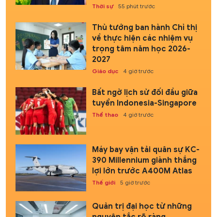
Thời sự
55 phút trước
Thủ tướng ban hành Chỉ thị
về thực hiện các nhiệm vụ
trọng tâm năm học 2026-
2027
Giáo dục
4 giờ trước
Bất ngờ lịch sử đối đầu giữa
tuyển Indonesia-Singapore
Thể thao
4 giờ trước
Máy bay vận tải quân sự KC-
390 Millennium giành thắng
lợi lớn trước A400M Atlas
Thế giới
5 giờ trước
Quản trị đại học từ những
nguyên tắc rõ ràng