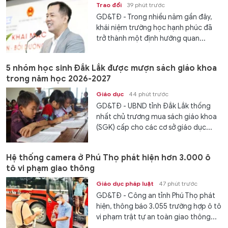
Trao đổi
39 phút trước
GD&TĐ - Trong nhiều năm gần đây,
khái niệm trường học hạnh phúc đã
trở thành một định hướng quan...
5 nhóm học sinh Đắk Lắk được mượn sách giáo khoa
trong năm học 2026-2027
Giáo dục
44 phút trước
GD&TĐ - UBND tỉnh Đắk Lắk thống
nhất chủ trương mua sách giáo khoa
(SGK) cấp cho các cơ sở giáo dục...
Hệ thống camera ở Phú Thọ phát hiện hơn 3.000 ô
tô vi phạm giao thông
Giáo dục pháp luật
47 phút trước
GD&TĐ - Công an tỉnh Phú Thọ phát
hiện, thông báo 3.055 trường hợp ô tô
vi phạm trật tự an toàn giao thông...