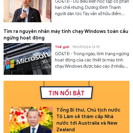
GD&TĐ - Dù điều kiện học tập có phần
hạn chế nhưng, Dương Đình Thanh
người dân tộc Tày vẫn sở hữu điểm...
Tìm ra nguyên nhân máy tính chạy Windows toàn cầu
ngừng hoạt động
Thế giới
19/07/2024 13:19
GD&TĐ - Trong ngày, tình trạng ngừng
hoạt động của các thiết bị máy tính
chạy Windows được báo cáo ở nhiều...
TIN NỔI BẬT
Tổng Bí thư, Chủ tịch nước
Tô Lâm sẽ thăm cấp Nhà
nước tới Australia và New
Zealand