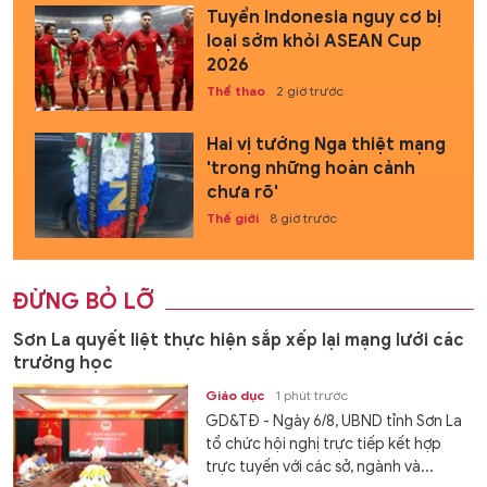
Tuyển Indonesia nguy cơ bị
loại sớm khỏi ASEAN Cup
2026
Thể thao
2 giờ trước
Hai vị tướng Nga thiệt mạng
'trong những hoàn cảnh
chưa rõ'
Thế giới
8 giờ trước
ĐỪNG BỎ LỠ
Sơn La quyết liệt thực hiện sắp xếp lại mạng lưới các
trường học
Giáo dục
1 phút trước
GD&TĐ - Ngày 6/8, UBND tỉnh Sơn La
tổ chức hội nghị trực tiếp kết hợp
trực tuyến với các sở, ngành và...