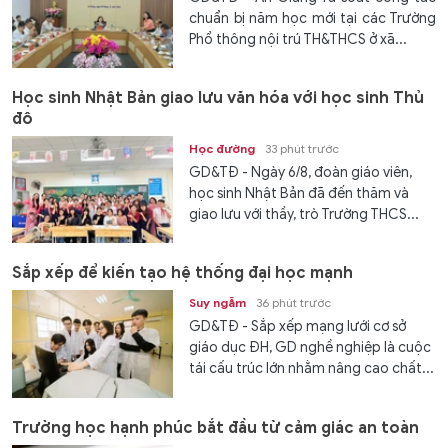
chuẩn bị năm học mới tại các Trường
Phổ thông nội trú TH&THCS ở xã...
Học sinh Nhật Bản giao lưu văn hóa với học sinh Thủ
đô
Học đường
33 phút trước
GD&TĐ - Ngày 6/8, đoàn giáo viên,
học sinh Nhật Bản đã đến thăm và
giao lưu với thầy, trò Trường THCS...
Sắp xếp để kiến tạo hệ thống đại học mạnh
Suy ngẫm
36 phút trước
GD&TĐ - Sắp xếp mạng lưới cơ sở
giáo dục ĐH, GD nghề nghiệp là cuộc
tái cấu trúc lớn nhằm nâng cao chất...
Trường học hạnh phúc bắt đầu từ cảm giác an toàn