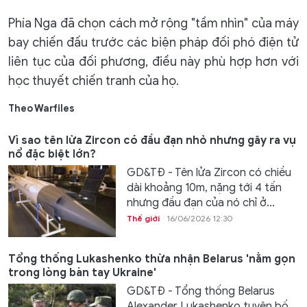
Phía Nga đã chọn cách mở rộng "tầm nhìn" của máy
bay chiến đấu trước các biện pháp đối phó điện tử
liên tục của đối phương, điều này phù hợp hơn với
học thuyết chiến tranh của họ.
Theo Warfiles
Vì sao tên lửa Zircon có đầu đạn nhỏ nhưng gây ra vụ
nổ đặc biệt lớn?
GD&TĐ - Tên lửa Zircon có chiều
dài khoảng 10m, nặng tới 4 tấn
nhưng đầu đạn của nó chỉ ở...
Thế giới
16/06/2026 12:30
Tổng thống Lukashenko thừa nhận Belarus 'nằm gọn
trong lòng bàn tay Ukraine'
GD&TĐ - Tổng thống Belarus
Alexander Lukashenko tuyên bố