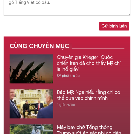
Gửi bình luận
CÙNG CHUYÊN MỤC
Chuyên gia Krieger: Cuộc
chiến Iran đã cho thấy Mỹ chỉ
là 'hổ giấy'
59 phút trước
Báo Mỹ: Nga hiểu rằng chỉ có
thể dựa vào chính mình
1 giờ trước
Máy bay chở Tổng thống
Trump suýt áp sát phi cơ dân