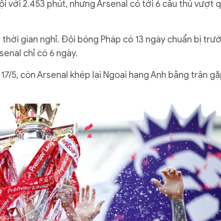
ội với 2.453 phút, nhưng Arsenal có tới 6 cầu thủ vượt 
 thời gian nghỉ. Đội bóng Pháp có 13 ngày chuẩn bị trư
enal chỉ có 6 ngày.
 17/5, còn Arsenal khép lại Ngoại hạng Anh bằng trận g