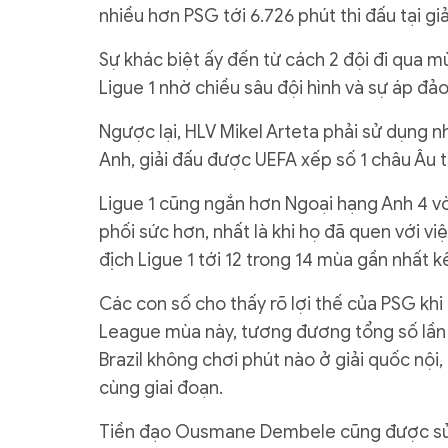
nhiều hơn PSG tới 6.726 phút thi đấu tại g
Sự khác biệt ấy đến từ cách 2 đội đi qua m
Ligue 1 nhờ chiều sâu đội hình và sự áp đả
Ngược lại, HLV Mikel Arteta phải sử dụng 
Anh, giải đấu được UEFA xếp số 1 châu Âu th
Ligue 1 cũng ngắn hơn Ngoại hạng Anh 4 vò
phối sức hơn, nhất là khi họ đã quen với vi
địch Ligue 1 tới 12 trong 14 mùa gần nhất 
Các con số cho thấy rõ lợi thế của PSG kh
League mùa này, tương đương tổng số lần an
Brazil không chơi phút nào ở giải quốc nộ
cùng giai đoạn.
Tiền đạo Ousmane Dembele cũng được sử dụ