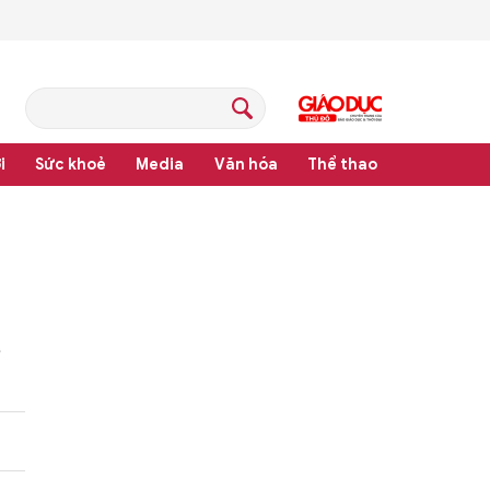
i
Sức khoẻ
Media
Văn hóa
Thể thao
pháp luật
s