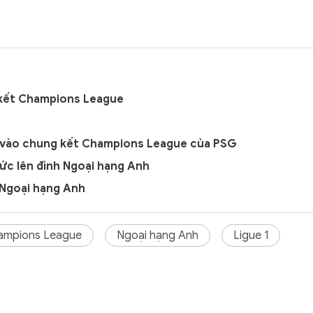
 kết Champions League
é vào chung kết Champions League của PSG
hức lên đỉnh Ngoại hạng Anh
 Ngoại hạng Anh
ampions League
Ngoại hạng Anh
Ligue 1