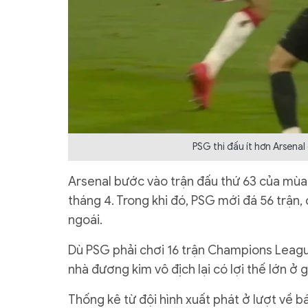
PSG thi đấu ít hơn Arsenal
Arsenal bước vào trận đấu thứ 63 của mùa g
tháng 4. Trong khi đó, PSG mới đá 56 trận,
ngoái.
Dù PSG phải chơi 16 trận Champions League
nhà đương kim vô địch lại có lợi thế lớn ở 
Thống kê từ đội hình xuất phát ở lượt về bá