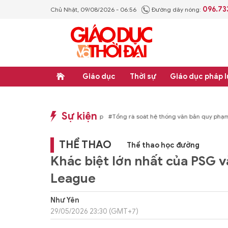
096.73
Chủ Nhật, 09/08/2026 - 06:56
Đường dây nóng:
Giáo dục
Thời sự
Giáo dục pháp l
Sự kiện
p luật
#Thực học - Thực nghiệp
#Tổng rà soát hệ thống văn bản quy phạm ph
THỂ THAO
Thể thao học đường
Khác biệt lớn nhất của PSG 
League
Như Yên
29/05/2026 23:30 (GMT+7)