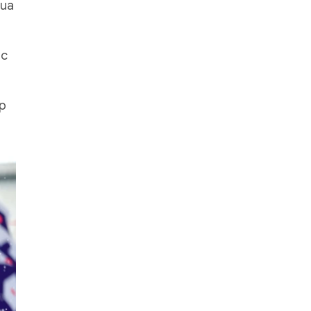
qua
ớc
ặp