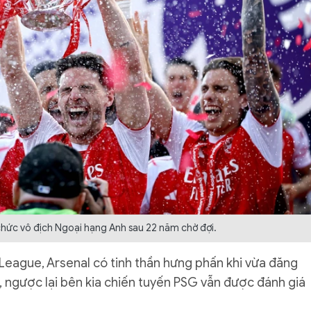
chức vô địch Ngoại hạng Anh sau 22 năm chờ đợi.
eague, Arsenal có tinh thần hưng phấn khi vừa đăng
 ngược lại bên kia chiến tuyến PSG vẫn được đánh giá