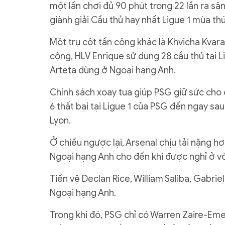
một lần chơi đủ 90 phút trong 22 lần ra sân,
giành giải Cầu thủ hay nhất Ligue 1 mùa thứ 
Một trụ cột tấn công khác là Khvicha Kvarat
cộng, HLV Enrique sử dụng 28 cầu thủ tại L
Arteta dùng ở Ngoại hạng Anh.
Chính sách xoay tua giúp PSG giữ sức cho cá
6 thất bại tại Ligue 1 của PSG đến ngay s
Lyon.
Ở chiều ngược lại, Arsenal chịu tải nặng h
Ngoại hạng Anh cho đến khi được nghỉ ở vò
Tiền vệ Declan Rice, William Saliba, Gabrie
Ngoại hạng Anh.
Trong khi đó, PSG chỉ có Warren Zaire-Emer