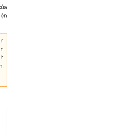
của
iện
ìn
ân
nh
h,