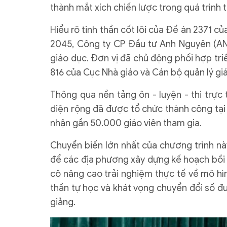
thành mắt xích chiến lược trong quá trình 
Hiểu rõ tinh thần cốt lõi của Đề án 2371 
2045, Công ty CP Đầu tư Anh Nguyên (ANI
giáo dục. Đơn vị đã chủ động phối hợp tr
816 của Cục Nhà giáo và Cán bộ quản lý gi
Thông qua nền tảng ôn - luyện - thi trực 
diện rộng đã được tổ chức thành công tại n
nhận gần 50.000 giáo viên tham gia.
Chuyển biến lớn nhất của chương trình này
để các địa phương xây dựng kế hoạch bồi 
cô nâng cao trải nghiệm thực tế về mô hìn
thần tự học và khát vọng chuyển đổi số đ
giảng.