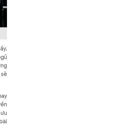
ấy,
ngũ
ơng
 sẽ
hay
yền
 ưu
bài