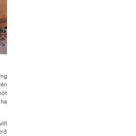
ờng
yên
một
 hạ
với
trở