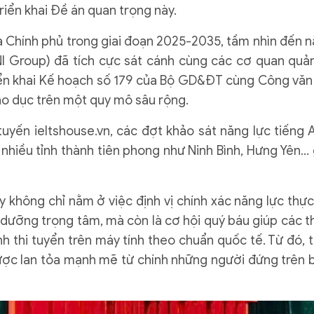
triển khai Đề án quan trọng này.
của Chính phủ trong giai đoạn 2025-2035, tầm nhìn đến 
 Group) đã tích cực sát cánh cùng các cơ quan quản
iển khai Kế hoạch số 179 của Bộ GD&ĐT cùng Công văn
áo dục trên một quy mô sâu rộng.
tuyến ieltshouse.vn, các đợt khảo sát năng lực tiếng 
hiều tỉnh thành tiên phong như Ninh Bình, Hưng Yên... 
 không chỉ nằm ở việc định vị chính xác năng lực thực
dưỡng trọng tâm, mà còn là cơ hội quý báu giúp các t
h thi tuyển trên máy tính theo chuẩn quốc tế. Từ đó, t
ược lan tỏa mạnh mẽ từ chính những người đứng trên 