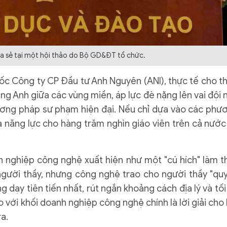
a sẻ tại một hội thảo do Bộ GD&ĐT tổ chức.
 Công ty CP Đầu tư Anh Nguyên (ANI), thực tế cho th
ng Anh giữa các vùng miền, áp lực đè nặng lên vai đội 
ương pháp sư phạm hiện đại. Nếu chỉ dựa vào các phư
a năng lực cho hàng trăm nghìn giáo viên trên cả nước
nh nghiệp công nghệ xuất hiện như một "cú hích" làm t
người thầy, nhưng công nghệ trao cho người thầy "qu
dạy tiên tiến nhất, rút ngắn khoảng cách địa lý và tối
o với khối doanh nghiệp công nghệ chính là lời giải cho 
a.