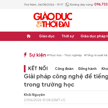
096.733
Thứ Năm, 06/08/2026 - 19:17
Đường dây nóng:
Giáo dục
Thời sự
Giáo dục pháp l
Sự kiện
p luật
#Thực học - Thực nghiệp
#Tổng rà soát hệ thống văn bản quy phạm p
KẾT NỐI
Công đoàn
Đồng hành
Kho
Giải pháp công nghệ để tiến
trong trường học
Khôi Nguyên
27/06/2026 10:08 (GMT+7)