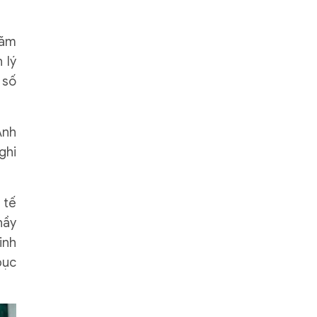
năm
 lý
 số
Anh
ghi
 tế
hầy
inh
bục