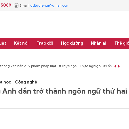
.5089
Email:
gdtddientu@gmail.com
uật
Kết nối
Trao đổi
Học đường
Nhân ái
Thế giớ
háp luật
#Thực học - Thực nghiệp
#Tổng rà soát hệ thống văn bản quy phạm 
a học - Công nghệ
g Anh dần trở thành ngôn ngữ thứ hai