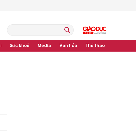
i
Sức khoẻ
Media
Văn hóa
Thể thao
pháp luật