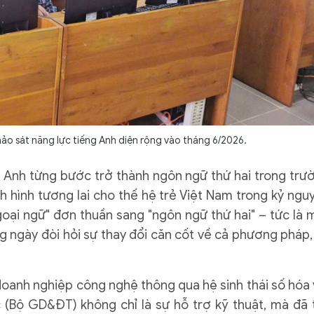
hảo sát năng lực tiếng Anh diện rộng vào tháng 6/2026.
 Anh từng bước trở thành ngôn ngữ thứ hai trong trư
h hình tương lai cho thế hệ trẻ Việt Nam trong kỷ ngu
goại ngữ" đơn thuần sang "ngôn ngữ thứ hai" – tức là 
ng ngày đòi hỏi sự thay đổi căn cốt về cả phương pháp,
doanh nghiệp công nghệ thông qua hệ sinh thái số hóa 
 (Bộ GD&ĐT) không chỉ là sự hỗ trợ kỹ thuật, mà đã 