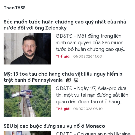
Theo TASS
Séc muốn tước huân chương cao quý nhất của nhà
nước đối với ông Zelensky
GD&TĐ - Một đảng trong liên
minh cầm quyền của Séc muốn
tước bỏ huân chương cao quý...
Thế giới
01/07/2026 11:00
Mỹ: 13 toa tàu chở hàng chứa vật liệu nguy hiểm bị
trật bánh ở Pennsylvania
GD&TĐ - Ngày 1/7, Avia-pro đưa
tin, một vụ tai nạn đường sắt liên
quan đến đoàn tàu chở hàng...
Thế giới
01/07/2026 08:10
SBU bị cáo buộc đứng sau vụ nổ ở Monaco
GD&TĐ - Cơ quan an ninh Ukraine