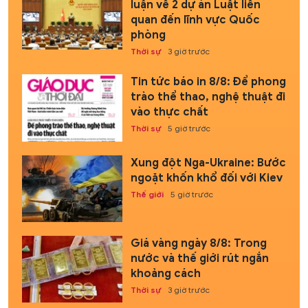
luận về 2 dự án Luật liên
quan đến lĩnh vực Quốc
phòng
Thời sự
3 giờ trước
Tin tức báo in 8/8: Để phong
trào thể thao, nghệ thuật đi
vào thực chất
Thời sự
5 giờ trước
Xung đột Nga-Ukraine: Bước
ngoặt khốn khổ đối với Kiev
Thế giới
5 giờ trước
Giá vàng ngày 8/8: Trong
nước và thế giới rút ngắn
khoảng cách
Thời sự
3 giờ trước