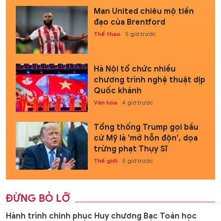
Man United chiêu mộ tiền
đạo của Brentford
Thể thao
5 giờ trước
Hà Nội tổ chức nhiều
chương trình nghệ thuật dịp
Quốc khánh
Văn hóa
4 giờ trước
Tổng thống Trump gọi bầu
cử Mỹ là 'mớ hỗn độn', dọa
trừng phạt Thụy Sĩ
Thế giới
5 giờ trước
ĐỪNG BỎ LỠ
Hành trình chinh phục Huy chương Bạc Toán học