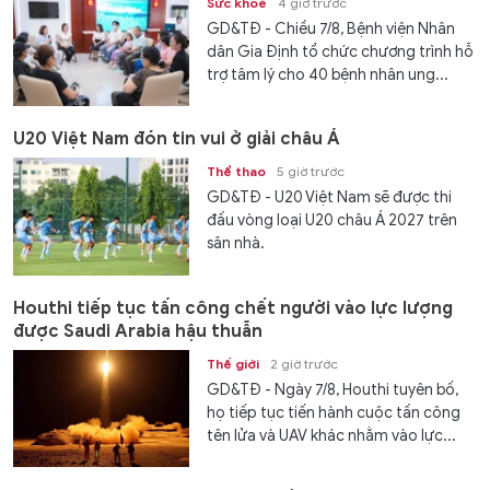
Sức khoẻ
4 giờ trước
GD&TĐ - Chiều 7/8, Bệnh viện Nhân
dân Gia Định tổ chức chương trình hỗ
trợ tâm lý cho 40 bệnh nhân ung...
U20 Việt Nam đón tin vui ở giải châu Á
Thể thao
5 giờ trước
GD&TĐ - U20 Việt Nam sẽ được thi
đấu vòng loại U20 châu Á 2027 trên
sân nhà.
Houthi tiếp tục tấn công chết người vào lực lượng
được Saudi Arabia hậu thuẫn
Thế giới
2 giờ trước
GD&TĐ - Ngày 7/8, Houthi tuyên bố,
họ tiếp tục tiến hành cuộc tấn công
tên lửa và UAV khác nhằm vào lực...