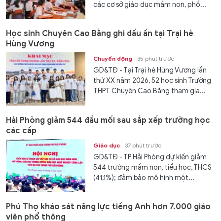
các cơ sở giáo dục mầm non, phổ...
Học sinh Chuyên Cao Bằng ghi dấu ấn tại Trại hè
Hùng Vương
Chuyển động
35 phút trước
GD&TĐ - Tại Trại hè Hùng Vương lần
thứ XX năm 2026, 52 học sinh Trường
THPT Chuyên Cao Bằng tham gia...
Hải Phòng giảm 544 đầu mối sau sắp xếp trường học
các cấp
Giáo dục
37 phút trước
GD&TĐ - TP Hải Phòng dự kiến giảm
544 trường mầm non, tiểu học, THCS
(41,1%); đảm bảo mô hình một...
Phú Thọ khảo sát năng lực tiếng Anh hơn 7.000 giáo
viên phổ thông