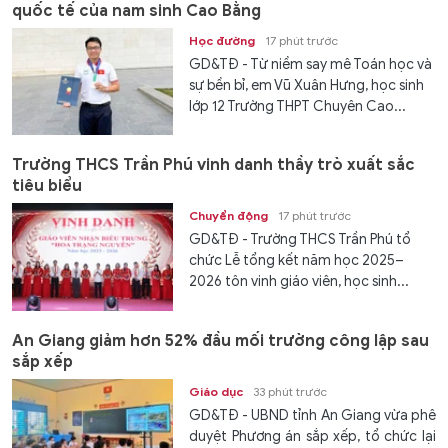
quốc tế của nam sinh Cao Bằng
Học đường
17 phút trước
GD&TĐ - Từ niềm say mê Toán học và
sự bền bỉ, em Vũ Xuân Hưng, học sinh
lớp 12 Trường THPT Chuyên Cao...
Trường THCS Trần Phú vinh danh thầy trò xuất sắc
tiêu biểu
Chuyển động
17 phút trước
GD&TĐ - Trường THCS Trần Phú tổ
chức Lễ tổng kết năm học 2025–
2026 tôn vinh giáo viên, học sinh...
An Giang giảm hơn 52% đầu mối trường công lập sau
sắp xếp
Giáo dục
33 phút trước
GD&TĐ - UBND tỉnh An Giang vừa phê
duyệt Phương án sắp xếp, tổ chức lại