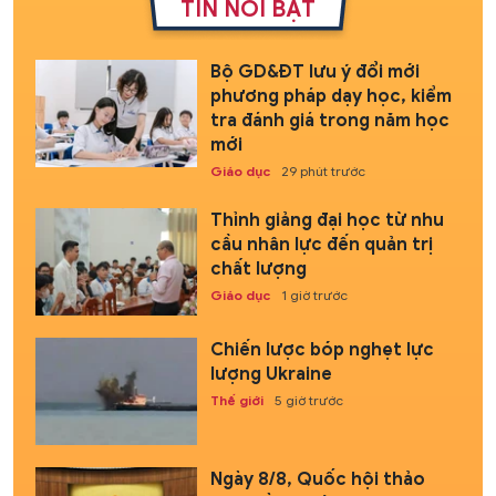
TIN NỔI BẬT
Bộ GD&ĐT lưu ý đổi mới
phương pháp dạy học, kiểm
tra đánh giá trong năm học
mới
Giáo dục
29 phút trước
Thỉnh giảng đại học từ nhu
cầu nhân lực đến quản trị
chất lượng
Giáo dục
1 giờ trước
Chiến lược bóp nghẹt lực
lượng Ukraine
Thế giới
5 giờ trước
Ngày 8/8, Quốc hội thảo