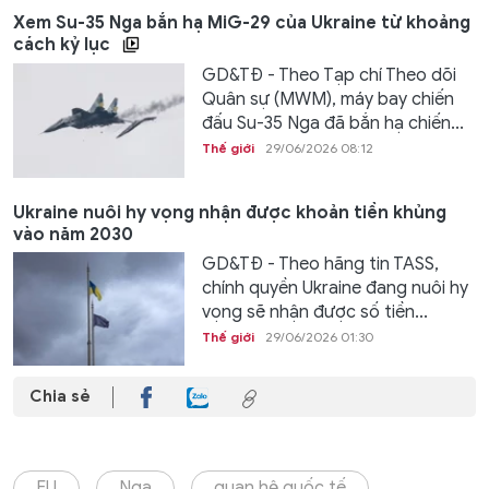
Xem Su-35 Nga bắn hạ MiG-29 của Ukraine từ khoảng
cách kỷ lục
GD&TĐ - Theo Tạp chí Theo dõi
Quân sự (MWM), máy bay chiến
đấu Su-35 Nga đã bắn hạ chiến...
Thế giới
29/06/2026 08:12
Ukraine nuôi hy vọng nhận được khoản tiền khủng
vào năm 2030
GD&TĐ - Theo hãng tin TASS,
chính quyền Ukraine đang nuôi hy
vọng sẽ nhận được số tiền...
Thế giới
29/06/2026 01:30
Chia sẻ
EU
Nga
quan hệ quốc tế