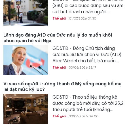
(SBU) bị cáo buộc đứng sau vụ ám
sát hụt doanh nhân người...
Thế giới
01/07/2026 01:30
Lãnh đạo đảng AfD của Đức nêu lý do muốn khôi
phục quan hệ với Nga
GD&TĐ - Đồng Chủ tịch đảng
cực hữu Sự lựa chọn vì Đức (AfD)
Alice Weidel cho biết, bà muốn...
Thế giới
30/06/2026 23:17
Vì sao số người trưởng thành ở Mỹ sống cùng bố mẹ
lại đạt mức kỷ lục?
GD&TĐ - Theo số liệu thống kê
được công bố mới đây, có tới 25,2
triệu người trẻ tuổi (khoảng...
Thế giới
30/06/2026 04:00