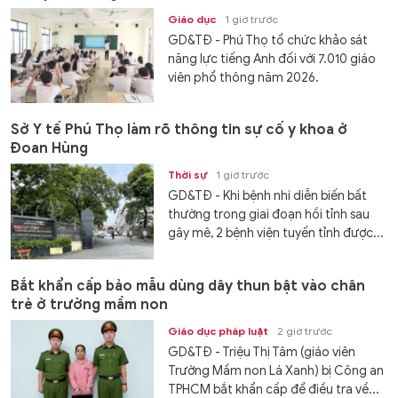
Giáo dục
1 giờ trước
GD&TĐ - Phú Thọ tổ chức khảo sát
năng lực tiếng Anh đối với 7.010 giáo
viên phổ thông năm 2026.
Sở Y tế Phú Thọ làm rõ thông tin sự cố y khoa ở
Đoan Hùng
Thời sự
1 giờ trước
GD&TĐ - Khi bệnh nhi diễn biến bất
thường trong giai đoạn hồi tỉnh sau
gây mê, 2 bệnh viện tuyến tỉnh được...
Bắt khẩn cấp bảo mẫu dùng dây thun bật vào chân
trẻ ở trường mầm non
Giáo dục pháp luật
2 giờ trước
GD&TĐ - Triệu Thị Tâm (giáo viên
Trường Mầm non Lá Xanh) bị Công an
TPHCM bắt khẩn cấp để điều tra về...