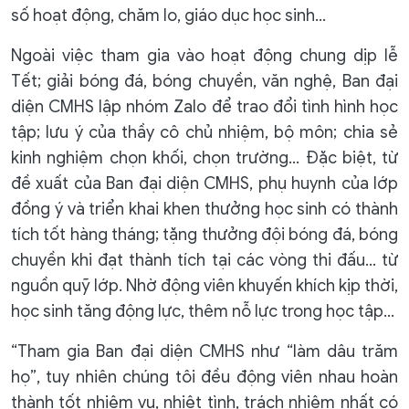
số hoạt động, chăm lo, giáo dục học sinh…
Ngoài việc tham gia vào hoạt động chung dịp lễ
Tết; giải bóng đá, bóng chuyền, văn nghệ, Ban đại
diện CMHS lập nhóm Zalo để trao đổi tình hình học
tập; lưu ý của thầy cô chủ nhiệm, bộ môn; chia sẻ
kinh nghiệm chọn khối, chọn trường… Đặc biệt, từ
đề xuất của Ban đại diện CMHS, phụ huynh của lớp
đồng ý và triển khai khen thưởng học sinh có thành
tích tốt hàng tháng; tặng thưởng đội bóng đá, bóng
chuyền khi đạt thành tích tại các vòng thi đấu… từ
nguồn quỹ lớp. Nhờ động viên khuyến khích kịp thời,
học sinh tăng động lực, thêm nỗ lực trong học tập…
“Tham gia Ban đại diện CMHS như “làm dâu trăm
họ”, tuy nhiên chúng tôi đều động viên nhau hoàn
thành tốt nhiệm vụ, nhiệt tình, trách nhiệm nhất có