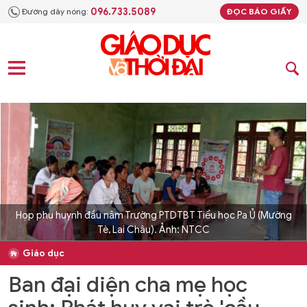
096.733.5089
Đường dây nóng:
ĐỌC BÁO GIẤY
Họp phụ huynh đầu năm Trường PTDTBT Tiểu học Pa Ủ (Mường
Tè, Lai Châu). Ảnh: NTCC
Giáo dục
Ban đại diện cha mẹ học