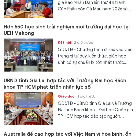
gia Báo Nhân Dân lần thứ 44 tranh
Cúp Phân bón Cà Mau năm 2026 sẽ...
Hơn 550 học sinh trải nghiệm môi trường đại học tại
UEH Mekong
Kết nối
2 giờ trước
GD&TĐ - Chương trình đi sâu vào việc
trang bị tư duy, kiến thức, giúp học
sinh có sự chuẩn bị tốt nhất trước...
UBND tỉnh Gia Lai hợp tác với Trường Đại học Bách
khoa TP HCM phát triển nhân lực số
Giáo dục
1 giờ trước
GD&TĐ - UBND tỉnh Gia Lai và Trường
Đại học Bách khoa - Đại học Quốc gia
TP HCM hợp tác đào tạo nguồn...
Australia đề cao hợp tác với Việt Nam vì hòa bình, ổn