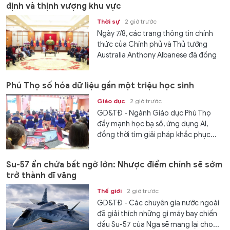
định và thịnh vượng khu vực
Thời sự
2 giờ trước
Ngày 7/8, các trang thông tin chính
thức của Chính phủ và Thủ tướng
Australia Anthony Albanese đã đồng
loạt đăng tải thông điệp trang trọng
chào đón chuyến thăm cấp Nhà nước
Phú Thọ số hóa dữ liệu gần một triệu học sinh
của...
Giáo dục
2 giờ trước
GD&TĐ - Ngành Giáo dục Phú Thọ
đẩy mạnh học bạ số, ứng dụng AI,
đồng thời tìm giải pháp khắc phục...
Su-57 ẩn chứa bất ngờ lớn: Nhược điểm chính sẽ sớm
trở thành dĩ vãng
Thế giới
2 giờ trước
GD&TĐ - Các chuyên gia nước ngoài
đã giải thích những gì máy bay chiến
đấu Su-57 của Nga sẽ mang lại cho...