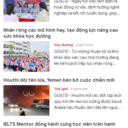
GD&TĐ - Ngày hội việc làm diễn ra
hoạt động tư vấn, định hướng nghề
nghiệp và kết nối tuyển dụng, góp...
Nhân rộng các mô hình hay, tạo động lực nâng cao
sức khỏe học đường
Học đường
2 giờ trước
GD&TĐ - Từ những thuận lợi và khó
khăn đan xen, các nhà trường đang
lên kế hoạch tiếp tục nhân rộng...
Houthi dội tên lửa, Yemen bên bờ cuộc chiến mới
Thế giới
2 giờ trước
GD&TĐ - Houthi mở các đợt tập kích
quy mô lớn vào lực lượng được Saudi
Arabia hậu thuẫn, làm dấy lên nguy...
IELTS Mentor đồng hành cùng học viên trên hành