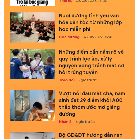
Thời sự
06/08/2026 23:00
Nuôi dưỡng tình yêu văn
hóa dân tộc từ những lớp
học miễn phí
Học đường
06/08/2026 15:45
Những điểm cần nắm rõ về
quy trình lọc ảo, xử lý
nguyện vọng tránh mất cơ
hội trúng tuyển
Trao đổi
5 giờ trước
Vượt nỗi đau mất cha, nam
sinh đạt 29 điểm khối A00
thấp thỏm ước mơ giảng
đường
Nhân ái
6 giờ trước
Bộ GD&ĐT hướng dẫn rèn