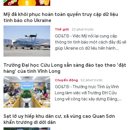
Mỹ đã khôi phục hoàn toàn quyền truy cập dữ liệu
tình báo cho Ukraine
Thế giới
22 phút trước
GD&TĐ - Việc Mỹ nối lại cung cấp
thông tin tình báo một cách đầy đủ sẽ
giúp Ukraine có dữ liệu tiến hành...
Trường Đại học Cửu Long sẵn sàng đào tạo theo ‘đặt
hàng’ của tỉnh Vĩnh Long
Chuyển động
52 phút trước
GD&TĐ - Thường trực Tỉnh ủy Vĩnh
Long làm việc với Trường ĐH Cửu
Long về công tác xây dựng Đảng,...
Sạt lở uy hiếp khu dân cư, xã vùng cao Quan Sơn
khẩn trương di dời dân