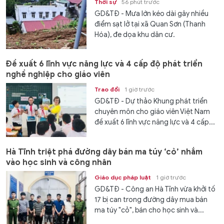
Thời sự
56 phút trước
GD&TĐ - Mưa lớn kéo dài gây nhiều
điểm sạt lở tại xã Quan Sơn (Thanh
Hóa), đe dọa khu dân cư.
Đề xuất 6 lĩnh vực năng lực và 4 cấp độ phát triển
nghề nghiệp cho giáo viên
Trao đổi
1 giờ trước
GD&TĐ - Dự thảo Khung phát triển
chuyên môn cho giáo viên Việt Nam
đề xuất 6 lĩnh vực năng lực và 4 cấp...
Hà Tĩnh triệt phá đường dây bán ma túy ‘cỏ’ nhắm
vào học sinh và công nhân
Giáo dục pháp luật
1 giờ trước
GD&TĐ - Công an Hà Tĩnh vừa khởi tố
17 bị can trong đường dây mua bán
ma túy "cỏ", bán cho học sinh và...