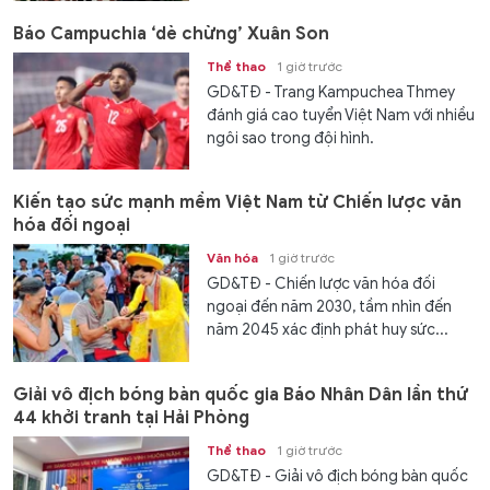
Báo Campuchia ‘dè chừng’ Xuân Son
Thể thao
1 giờ trước
GD&TĐ - Trang Kampuchea Thmey
đánh giá cao tuyển Việt Nam với nhiều
ngôi sao trong đội hình.
Kiến tạo sức mạnh mềm Việt Nam từ Chiến lược văn
hóa đối ngoại
Văn hóa
1 giờ trước
GD&TĐ - Chiến lược văn hóa đối
ngoại đến năm 2030, tầm nhìn đến
năm 2045 xác định phát huy sức...
Giải vô địch bóng bàn quốc gia Báo Nhân Dân lần thứ
44 khởi tranh tại Hải Phòng
Thể thao
1 giờ trước
GD&TĐ - Giải vô địch bóng bàn quốc