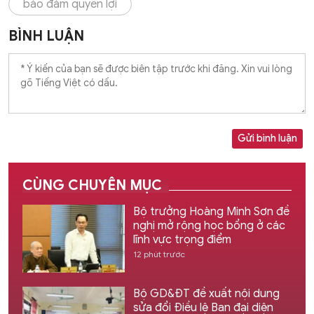
bảo đảm quyền lợi
BÌNH LUẬN
Gửi bình luận
CÙNG CHUYÊN MỤC
Bộ trưởng Hoàng Minh Sơn đề
nghị mở rộng học bổng ở các
lĩnh vực trọng điểm
12 phút trước
Bộ GD&ĐT đề xuất nội dung
sửa đổi Điều lệ Ban đại diện