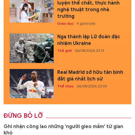
luyện thể chất, thực hành
nghệ thuật trong nhà
trường
Giáo dục
4 giờ trước
Nga thành lập Lữ đoàn đặc
nhiệm Ukraine
Thế giới
06/08/2026 23:13
Real Madrid sở hữu tân binh
đắt giá nhất lịch sử
Thể thao
06/08/2026 23:03
ĐỪNG BỎ LỠ
Ghi nhận công lao những 'người gieo mầm' từ gian
khó