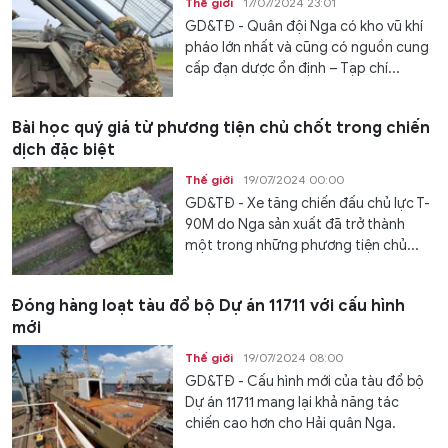
Thế giới
17/07/2024 23:01
GD&TĐ - Quân đội Nga có kho vũ khí
pháo lớn nhất và cũng có nguồn cung
cấp đạn dược ổn định – Tạp chí...
Bài học quý giá từ phương tiện chủ chốt trong chiến
dịch đặc biệt
Thế giới
19/07/2024 00:00
GD&TĐ - Xe tăng chiến đấu chủ lực T-
90M do Nga sản xuất đã trở thành
một trong những phương tiện chủ...
Đóng hàng loạt tàu đổ bộ Dự án 11711 với cấu hình
mới
Thế giới
19/07/2024 08:00
GD&TĐ - Cấu hình mới của tàu đổ bộ
Dự án 11711 mang lại khả năng tác
chiến cao hơn cho Hải quân Nga.