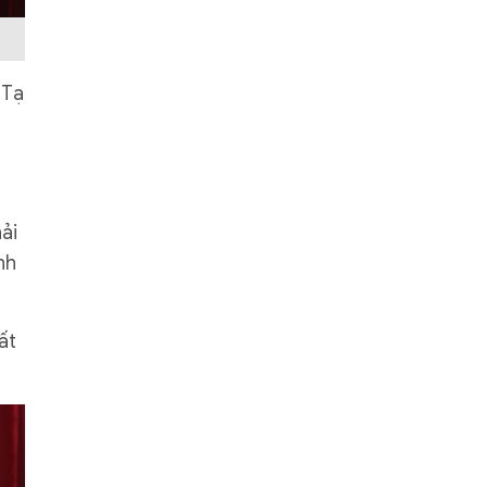
 Tạ
ải
nh
ất