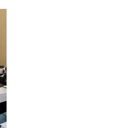
Vách ngăn vệ sinh Vĩnh Phúc
giá rẻ
thiết kế nhà phố hiện đại
Phụ Liệu Tóc Và Kềm Nghĩa Ánh Tuyết
Bao tải đay
bảo dưỡng bê tông
máy hút chân không
Dự án
Noble Crystal Long Biên
Việt Hưng