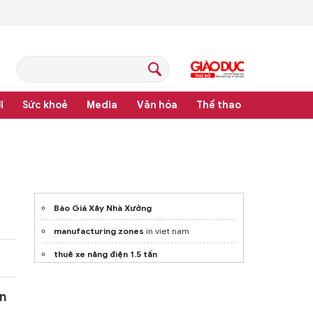
i
Sức khoẻ
Media
Văn hóa
Thể thao
pháp luật
Báo Giá Xây Nhà Xưởng
manufacturing zones
in viet nam
thuê xe nâng điện 1.5 tấn
Tham khảo
máy đột lỗ thủy lực
n
Sách
soumatome n1