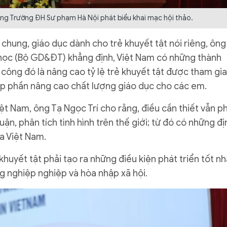
ng Trường ĐH Sư phạm Hà Nội phát biểu khai mạc hội thảo.
chung, giáo dục dành cho trẻ khuyết tật nói riêng, ông
u học (Bộ GD&ĐT) khẳng định, Việt Nam có những thành
công đó là nâng cao tỷ lệ trẻ khuyết tật được tham gia
óp phần nâng cao chất lượng giáo dục cho các em.
iệt Nam, ông Tạ Ngọc Trí cho rằng, điều cần thiết vẫn ph
uận, phân tích tình hình trên thế giới; từ đó có những đị
a Việt Nam.
uyết tật phải tạo ra những điều kiện phát triển tốt nh
ng nghiệp nghiệp và hòa nhập xã hội.