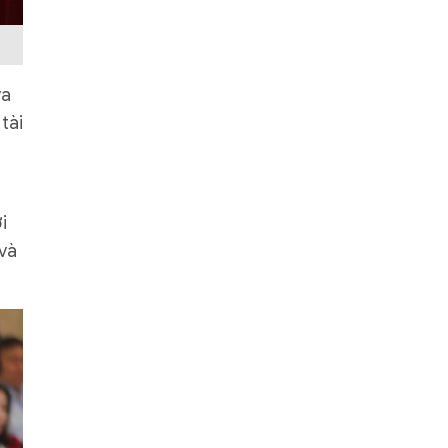
va
tài
i
 và