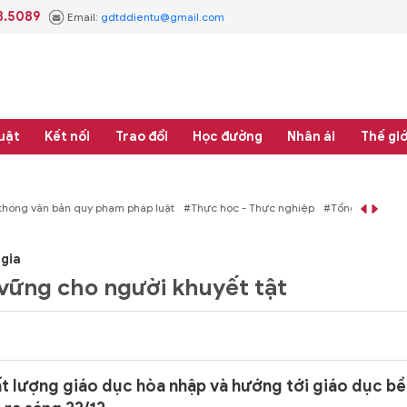
3.5089
Email:
gdtddientu@gmail.com
uật
Kết nối
Trao đổi
Học đường
Nhân ái
Thế giớ
áp luật
#Thực học - Thực nghiệp
#Tổng rà soát hệ thống văn bản quy phạm 
gia
 vững cho người khuyết tật
t lượng giáo dục hòa nhập và hướng tới giáo dục bề