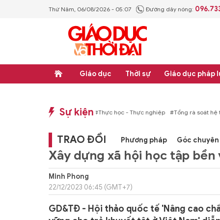
096.73
Thứ Năm, 06/08/2026 - 05:07
Đường dây nóng:
Giáo dục
Thời sự
Giáo dục pháp l
Sự kiện
p luật
#Thực học - Thực nghiệp
#Tổng rà soát hệ thống văn bản quy phạm ph
TRAO ĐỔI
Phương pháp
Góc chuyên 
Xây dựng xã hội học tập bền
Minh Phong
22/12/2023 06:45 (GMT+7)
GD&TĐ - Hội thảo quốc tế 'Nâng cao chấ