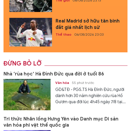
Thế giới
06/08/2026 23:13
Real Madrid sở hữu tân binh
đắt giá nhất lịch sử
Thể thao
06/08/2026 23:03
ĐỪNG BỎ LỠ
Nhà ‘rùa học’ Hà Đình Đức qua đời ở tuổi 86
Văn hóa
55 phút trước
GD&TĐ - PGS.TS Hà Đình Đức, người
dành hơn 30 năm nghiên cứu rùa Hồ
Gươm qua đời lúc 4h45 ngày 7/8 tại...
Tri thức Nhãn lồng Hưng Yên vào Danh mục Di sản
văn hóa phi vật thể quốc gia