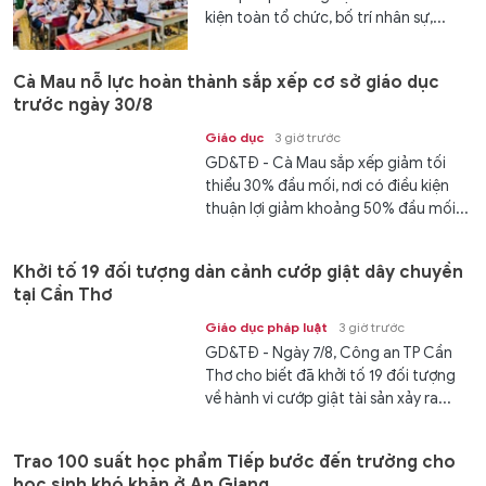
kiện toàn tổ chức, bố trí nhân sự,...
Cà Mau nỗ lực hoàn thành sắp xếp cơ sở giáo dục
trước ngày 30/8
Giáo dục
3 giờ trước
GD&TĐ - Cà Mau sắp xếp giảm tối
thiểu 30% đầu mối, nơi có điều kiện
thuận lợi giảm khoảng 50% đầu mối...
Khởi tố 19 đối tượng dàn cảnh cướp giật dây chuyền
tại Cần Thơ
Giáo dục pháp luật
3 giờ trước
GD&TĐ - Ngày 7/8, Công an TP Cần
Thơ cho biết đã khởi tố 19 đối tượng
về hành vi cướp giật tài sản xảy ra...
Trao 100 suất học phẩm Tiếp bước đến trường cho
học sinh khó khăn ở An Giang