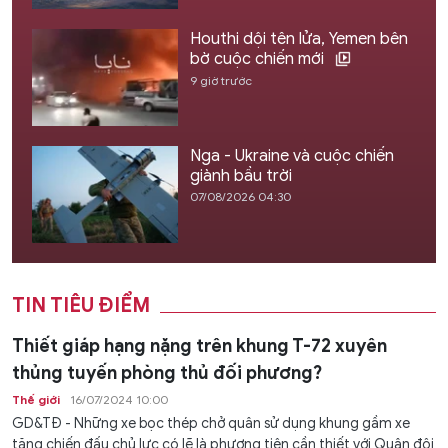
Houthi dội tên lửa, Yemen bên
bờ cuộc chiến mới
9 giờ trước
Nga - Ukraine và cuộc chiến
giành bầu trời
07/08/2026 04:30
TIN TIÊU ĐIỂM
Thiết giáp hạng nặng trên khung T-72 xuyên
thủng tuyến phòng thủ đối phương?
Thế giới
16/07/2024 10:00
GD&TĐ - Những xe bọc thép chở quân sử dụng khung gầm xe
tăng chiến đấu chủ lực có lẽ là phương tiện cần thiết với Quân đội