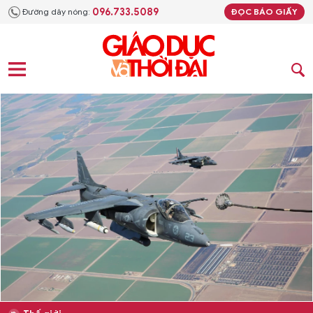
096.733.5089
Đường dây nóng:
ĐỌC BÁO GIẤY