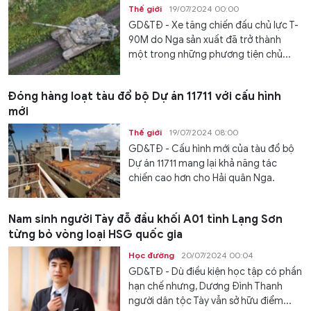
Thế giới
19/07/2024 00:00
GD&TĐ - Xe tăng chiến đấu chủ lực T-
90M do Nga sản xuất đã trở thành
một trong những phương tiện chủ...
Đóng hàng loạt tàu đổ bộ Dự án 11711 với cấu hình
mới
Thế giới
19/07/2024 08:00
GD&TĐ - Cấu hình mới của tàu đổ bộ
Dự án 11711 mang lại khả năng tác
chiến cao hơn cho Hải quân Nga.
Nam sinh người Tày đỗ đầu khối A01 tỉnh Lạng Sơn
từng bỏ vòng loại HSG quốc gia
Học đường
20/07/2024 00:04
GD&TĐ - Dù điều kiện học tập có phần
hạn chế nhưng, Dương Đình Thanh
người dân tộc Tày vẫn sở hữu điểm...