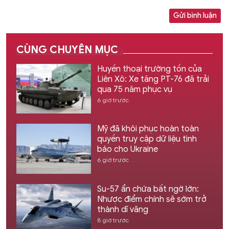
Gửi bình luận
CÙNG CHUYÊN MỤC
Huyền thoại trường tồn của
Liên Xô: Xe tăng PT-76 đã trải
qua 75 năm phục vụ
6 giờ trước
Mỹ đã khôi phục hoàn toàn
quyền truy cập dữ liệu tình
báo cho Ukraine
6 giờ trước
Su-57 ẩn chứa bất ngờ lớn:
Nhược điểm chính sẽ sớm trở
thành dĩ vãng
8 giờ trước