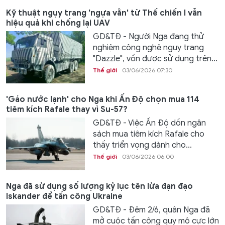
Kỹ thuật ngụy trang 'ngựa vằn' từ Thế chiến I vẫn
hiệu quả khi chống lại UAV
GD&TĐ - Người Nga đang thử
nghiệm công nghệ ngụy trang
"Dazzle", vốn được sử dụng trên...
Thế giới
03/06/2026 07:30
'Gáo nước lạnh' cho Nga khi Ấn Độ chọn mua 114
tiêm kích Rafale thay vì Su-57?
GD&TĐ - Việc Ấn Độ dồn ngân
sách mua tiêm kích Rafale cho
thấy triển vọng dành cho...
Thế giới
03/06/2026 06:00
Nga đã sử dụng số lượng kỷ lục tên lửa đạn đạo
Iskander để tấn công Ukraine
GD&TĐ - Đêm 2/6, quân Nga đã
mở cuộc tấn công quy mô cực lớn