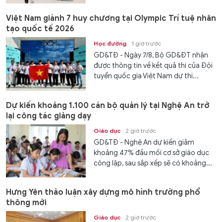
Việt Nam giành 7 huy chương tại Olympic Trí tuệ nhân
tạo quốc tế 2026
Học đường
1 giờ trước
GD&TĐ - Ngày 7/8, Bộ GD&ĐT nhận
được thông tin về kết quả thi của Đội
tuyển quốc gia Việt Nam dự thi...
Dự kiến khoảng 1.100 cán bộ quản lý tại Nghệ An trở
lại công tác giảng dạy
Giáo dục
2 giờ trước
GD&TĐ - Nghệ An dự kiến giảm
khoảng 47% đầu mối cơ sở giáo dục
công lập, sau sắp xếp sẽ có khoảng...
Hưng Yên thảo luận xây dựng mô hình trường phổ
thông mới
Giáo dục
2 giờ trước