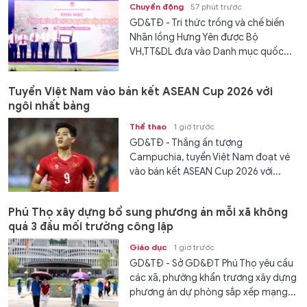
Chuyển động
57 phút trước
GD&TĐ - Tri thức trồng và chế biến
Nhãn lồng Hưng Yên được Bộ
VH,TT&DL đưa vào Danh mục quốc...
Tuyển Việt Nam vào bán kết ASEAN Cup 2026 với
ngôi nhất bảng
Thể thao
1 giờ trước
GD&TĐ - Thắng ấn tượng
Campuchia, tuyển Việt Nam đoạt vé
vào bán kết ASEAN Cup 2026 với...
Phú Thọ xây dựng bổ sung phương án mỗi xã không
quá 3 đầu mối trường công lập
Giáo dục
1 giờ trước
GD&TĐ - Sở GD&ĐT Phú Thọ yêu cầu
các xã, phường khẩn trương xây dựng
phương án dự phòng sắp xếp mạng...