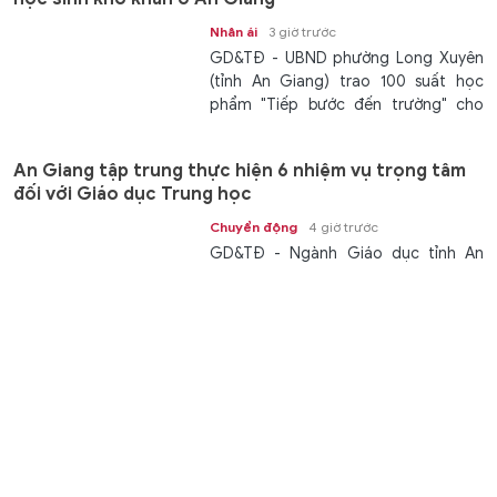
Nhân ái
3 giờ trước
GD&TĐ - UBND phường Long Xuyên
(tỉnh An Giang) trao 100 suất học
phẩm "Tiếp bước đến trường" cho
các...
An Giang tập trung thực hiện 6 nhiệm vụ trọng tâm
đối với Giáo dục Trung học
Chuyển động
4 giờ trước
GD&TĐ - Ngành Giáo dục tỉnh An
Giang triển khai nhiệm vụ Giáo dục
Trung học năm học 2026 - 2027 với...
Khoản nợ sau bục giảng: Biết đòi ai?
Giáo dục
4 giờ trước
GD&TĐ - Sau những tiết dạy vượt
định mức, giáo viên không chỉ chờ tiền
công mà còn phải tự lần theo hồ sơ...