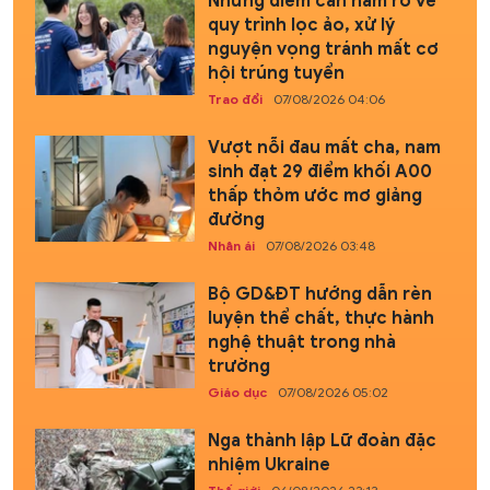
Những điểm cần nắm rõ về
quy trình lọc ảo, xử lý
nguyện vọng tránh mất cơ
hội trúng tuyển
Trao đổi
07/08/2026 04:06
Vượt nỗi đau mất cha, nam
sinh đạt 29 điểm khối A00
thấp thỏm ước mơ giảng
đường
Nhân ái
07/08/2026 03:48
Bộ GD&ĐT hướng dẫn rèn
luyện thể chất, thực hành
nghệ thuật trong nhà
trường
Giáo dục
07/08/2026 05:02
Nga thành lập Lữ đoàn đặc
nhiệm Ukraine