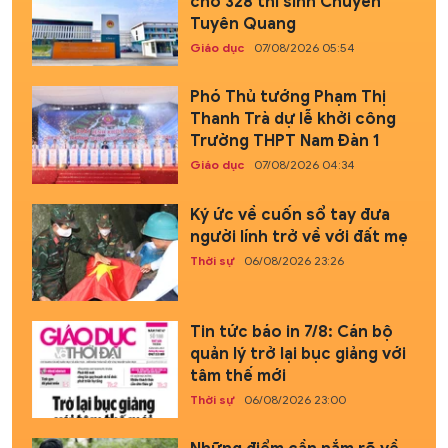
cho 328 thí sinh Chuyên
Tuyên Quang
Giáo dục
07/08/2026 05:54
Phó Thủ tướng Phạm Thị
Thanh Trà dự lễ khởi công
Trường THPT Nam Đàn 1
Giáo dục
07/08/2026 04:34
Ký ức về cuốn sổ tay đưa
người lính trở về với đất mẹ
Thời sự
06/08/2026 23:26
Tin tức báo in 7/8: Cán bộ
quản lý trở lại bục giảng với
tâm thế mới
Thời sự
06/08/2026 23:00