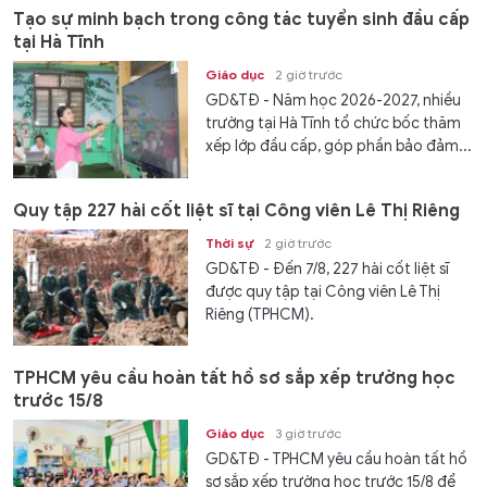
Tạo sự minh bạch trong công tác tuyển sinh đầu cấp
tại Hà Tĩnh
Giáo dục
2 giờ trước
GD&TĐ - Năm học 2026-2027, nhiều
trường tại Hà Tĩnh tổ chức bốc thăm
xếp lớp đầu cấp, góp phần bảo đảm...
Quy tập 227 hài cốt liệt sĩ tại Công viên Lê Thị Riêng
Thời sự
2 giờ trước
GD&TĐ - Đến 7/8, 227 hài cốt liệt sĩ
được quy tập tại Công viên Lê Thị
Riêng (TPHCM).
TPHCM yêu cầu hoàn tất hồ sơ sắp xếp trường học
trước 15/8
Giáo dục
3 giờ trước
GD&TĐ - TPHCM yêu cầu hoàn tất hồ
sơ sắp xếp trường học trước 15/8 để