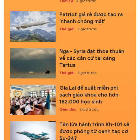
Thời sự
4 giờ trước
Patriot giá rẻ được tạo ra
'nhanh chóng mặt'
Thế giới
2 giờ trước
Nga - Syria đạt thỏa thuận
về các căn cứ tại cảng
Tartus
Thế giới
3 giờ trước
Gia Lai đề xuất miễn phí
sách giáo khoa cho hơn
182.000 học sinh
Giáo dục
3 giờ trước
Tên lửa hành trình Kh-101 sẽ
được phóng từ oanh tạc cơ
Su-34?