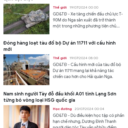
Thế giới
19/07/2024 00:00
GD&TĐ - Xe tăng chiến đấu chủ lực T-
90M do Nga sản xuất đã trở thành
một trong những phương tiện chủ...
Đóng hàng loạt tàu đổ bộ Dự án 11711 với cấu hình
mới
Thế giới
19/07/2024 08:00
GD&TĐ - Cấu hình mới của tàu đổ bộ
Dự án 11711 mang lại khả năng tác
chiến cao hơn cho Hải quân Nga.
Nam sinh người Tày đỗ đầu khối A01 tỉnh Lạng Sơn
từng bỏ vòng loại HSG quốc gia
Học đường
20/07/2024 00:04
GD&TĐ - Dù điều kiện học tập có phần
hạn chế nhưng, Dương Đình Thanh
người dân tộc Tày vẫn sở hữu điểm...