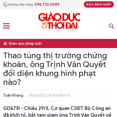
096.733.5089
Đường dây nóng:
ĐỌC BÁO GIẤY
Giáo dục pháp luật
Thao túng thị trường chứng
khoán, ông Trịnh Văn Quyết
đối diện khung hình phạt
nào?
Tuấn Khang
29/03/2022 13:15 (GMT+7)
GD&TĐ - Chiều 29/3, Cơ quan CSĐT Bộ Công an
đã khởi tố, bắt tạm giam ông Trịnh Văn Quyết về