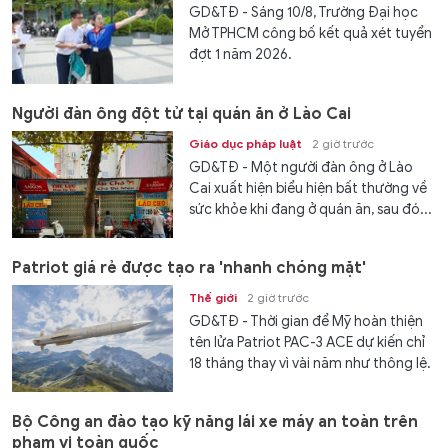
GD&TĐ - Sáng 10/8, Trường Đại học
Mở TPHCM công bố kết quả xét tuyển
đợt 1 năm 2026.
Người đàn ông đột tử tại quán ăn ở Lào Cai
Giáo dục pháp luật
2 giờ trước
GD&TĐ - Một người đàn ông ở Lào
Cai xuất hiện biểu hiện bất thường về
sức khỏe khi đang ở quán ăn, sau đó...
Patriot giá rẻ được tạo ra 'nhanh chóng mặt'
Thế giới
2 giờ trước
GD&TĐ - Thời gian để Mỹ hoàn thiện
tên lửa Patriot PAC-3 ACE dự kiến chỉ
18 tháng thay vì vài năm như thông lệ.
Bộ Công an đào tạo kỹ năng lái xe máy an toàn trên
phạm vi toàn quốc