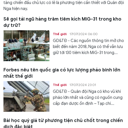
tăng chiến đấu chủ lực có lẽ là phương tiện cần thiết với Quân đội
Nga hiện nay.
Sẽ gọi tái ngũ hàng trăm tiêm kích MiG-31 trong kho
dự trữ?
Thế giới
17/07/2024 06:00
GD&TĐ - Các nguồn thông tin mở cho
biết đến năm 2018, Nga có thể vẫn lưu
giữ tới 130 tiêm kích MiG-31 trong...
Forbes nêu tên quốc gia có lực lượng pháo binh lớn
nhất thế giới
Thế giới
17/07/2024 23:01
GD&TĐ - Quân đội Nga có kho vũ khí
pháo lớn nhất và cũng có nguồn cung
cấp đạn dược ổn định – Tạp chí...
Bài học quý giá từ phương tiện chủ chốt trong chiến
dịch đặc biệt