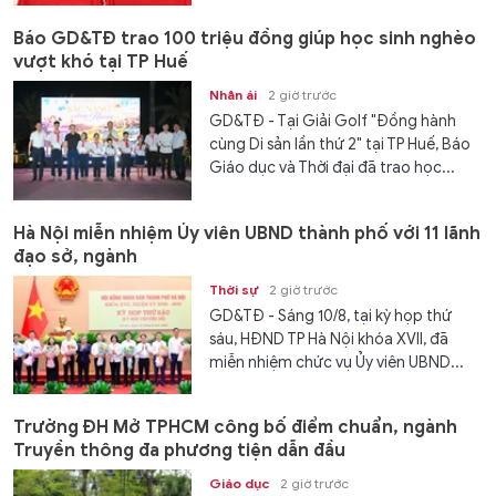
Báo GD&TĐ trao 100 triệu đồng giúp học sinh nghèo
vượt khó tại TP Huế
Nhân ái
2 giờ trước
GD&TĐ - Tại Giải Golf "Đồng hành
cùng Di sản lần thứ 2" tại TP Huế, Báo
Giáo dục và Thời đại đã trao học...
Hà Nội miễn nhiệm Ủy viên UBND thành phố với 11 lãnh
đạo sở, ngành
Thời sự
2 giờ trước
GD&TĐ - Sáng 10/8, tại kỳ họp thứ
sáu, HĐND TP Hà Nội khóa XVII, đã
miễn nhiệm chức vụ Ủy viên UBND...
Trường ĐH Mở TPHCM công bố điểm chuẩn, ngành
Truyền thông đa phương tiện dẫn đầu
Giáo dục
2 giờ trước