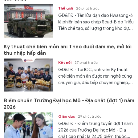
Thế giới
26 phút trước
GD&TĐ - Tên lửa đạn đạo Hwasong-6
là phiên bản sao chép Scud-B do Triều
Tiên chế tạo, số lượng trong kho dự...
Kỹ thuật chế biến món ăn: Theo đuổi đam mê, mở lối
thu nhập hấp dẫn
Kết nối
27 phút trước
GD&TĐ - Tại ICC, sinh viên Kỹ thuật
chế biến món ăn được rèn nghề cùng
chuyên gia, đầu bếp chuyên nghiệp,...
Điểm chuẩn Trường Đại học Mỏ - Địa chất (đợt 1) năm
2026
Giáo dục
29 phút trước
GD&TĐ - Điểm trúng tuyển đợt 1 năm
2026 của Trường Đại học Mỏ - Địa
chất cao nhất là 24,75 điểm thuộc...