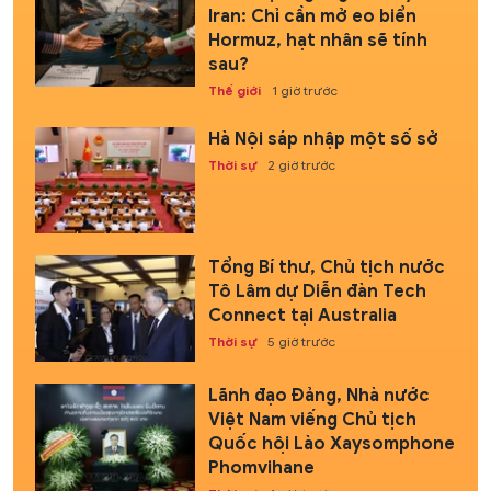
Iran: Chỉ cần mở eo biển
Hormuz, hạt nhân sẽ tính
sau?
Thế giới
1 giờ trước
Hà Nội sáp nhập một số sở
Thời sự
2 giờ trước
Tổng Bí thư, Chủ tịch nước
Tô Lâm dự Diễn đàn Tech
Connect tại Australia
Thời sự
5 giờ trước
Lãnh đạo Đảng, Nhà nước
Việt Nam viếng Chủ tịch
Quốc hội Lào Xaysomphone
Phomvihane