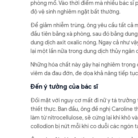
phòng mổ. Vào thời điểm mà nhiều bác sĩ p
độ vệ sinh nghiêm ngặt bất thường.
Để giảm nhiễm trùng, ông yêu cầu tất cả 
đầu tiên bằng xà phòng, sau đó bằng dung 
dung dịch axit oxalic nóng. Ngay cả như vậy
lại một lần nữa trong dung dịch thủy ngân c
Những hóa chất này gây hại nghiêm trọng c
viêm da đau đớn, đe dọa khả năng tiếp tục
Đến ý tưởng của bác sĩ
Đối mặt với nguy cơ mất đi nữ y tá trưởng 
thiết thực. Ban đầu, ông đề nghị Caroline 
làm từ nitrocellulose, sẽ cứng lại khi khô 
collodion bị nứt mỗi khi co duỗi các ngón ta