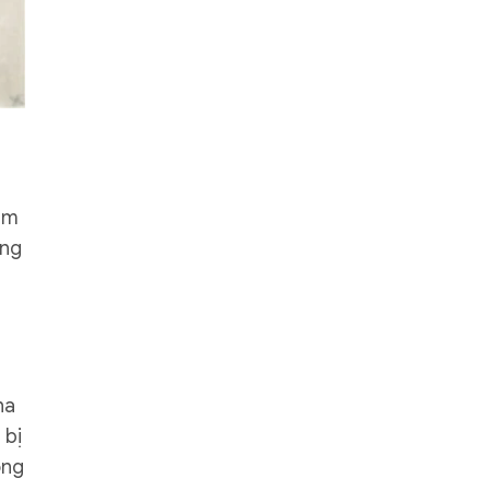
iểm
ong
ha
 bị
ong