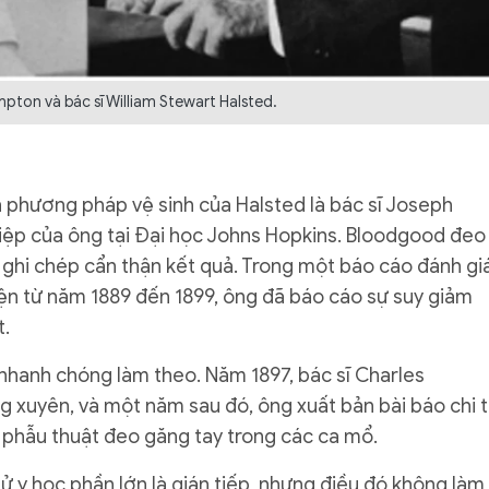
pton và bác sĩ William Stewart Halsted.
 phương pháp vệ sinh của Halsted là bác sĩ Joseph
hiệp của ông tại Đại học Johns Hopkins. Bloodgood đeo
à ghi chép cẩn thận kết quả. Trong một báo cáo đánh gi
iện từ năm 1889 đến 1899, ông đã báo cáo sự suy giảm
t.
 nhanh chóng làm theo. Năm 1897, bác sĩ Charles
 xuyên, và một năm sau đó, ông xuất bản bài báo chi t
p phẫu thuật đeo găng tay trong các ca mổ.
 y học phần lớn là gián tiếp, nhưng điều đó không làm