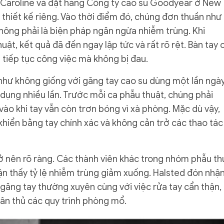
 Caroline và đặt hàng Công ty cao su Goodyear ở New
 thiết kế riêng. Vào thời điểm đó, chúng đơn thuần như
không phải là biện pháp ngăn ngừa nhiễm trùng. Khi
ật, kết quả đã đến ngay lập tức và rất rõ rệt. Bàn tay 
ể tiếp tục công việc mà không bị đau.
như không giống với găng tay cao su dùng một lần ngà
 dụng nhiều lần. Trước mỗi ca phẫu thuật, chúng phải
ào khi tay vẫn còn trơn bóng vì xà phòng. Mặc dù vậy,
iển bằng tay chính xác và không cản trở các thao tác
rở nên rõ ràng. Các thành viên khác trong nhóm phẫu th
ận thấy tỷ lệ nhiễm trùng giảm xuống. Halsted đón nhậ
 găng tay thường xuyên cùng với việc rửa tay cẩn thận,
ân thủ các quy trình phòng mổ.