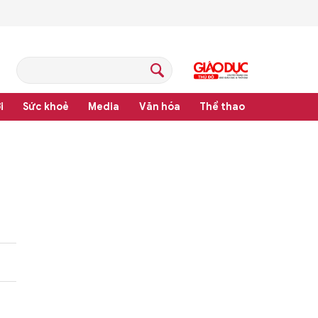
i
Sức khoẻ
Media
Văn hóa
Thể thao
 pháp luật