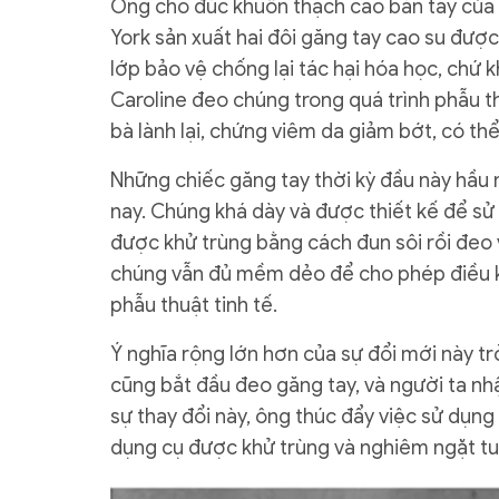
Ông cho đúc khuôn thạch cao bàn tay của
York sản xuất hai đôi găng tay cao su được
lớp bảo vệ chống lại tác hại hóa học, chứ 
Caroline đeo chúng trong quá trình phẫu thu
bà lành lại, chứng viêm da giảm bớt, có th
Những chiếc găng tay thời kỳ đầu này hầu 
nay. Chúng khá dày và được thiết kế để sử
được khử trùng bằng cách đun sôi rồi đeo v
chúng vẫn đủ mềm dẻo để cho phép điều kh
phẫu thuật tinh tế.
Ý nghĩa rộng lớn hơn của sự đổi mới này t
cũng bắt đầu đeo găng tay, và người ta nh
sự thay đổi này, ông thúc đẩy việc sử dụng
dụng cụ được khử trùng và nghiêm ngặt tu