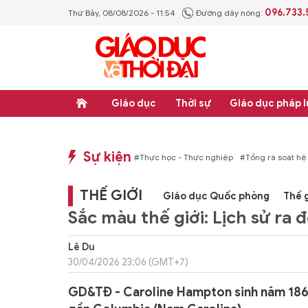
096.733
Thứ Bảy, 08/08/2026 - 11:54
Đường dây nóng:
Giáo dục
Thời sự
Giáo dục pháp l
Sự kiện
áp luật
#Thực học - Thực nghiệp
#Tổng rà soát hệ thống văn bản quy phạm 
THẾ GIỚI
Giáo dục Quốc phòng
Thế g
Sắc màu thế giới: Lịch sử ra 
Lê Du
30/04/2026 23:06 (GMT+7)
GD&TĐ - Caroline Hampton sinh năm 1861