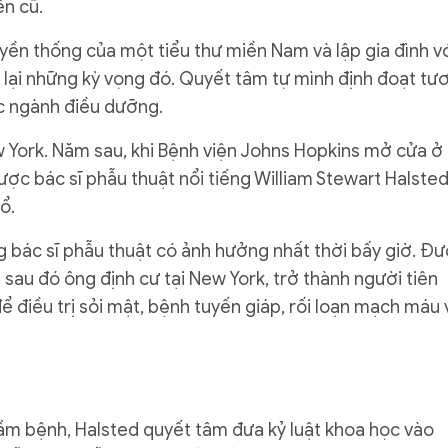
ên cũ.
ền thống của một tiểu thư miền Nam và lập gia đình v
g lại những kỳ vọng đó. Quyết tâm tự mình định đoạt tư
ọc ngành điều dưỡng.
w York. Năm sau, khi Bệnh viện Johns Hopkins mở cửa ở
ợc bác sĩ phẫu thuật nổi tiếng William Stewart Halste
ổ.
g bác sĩ phẫu thuật có ảnh hưởng nhất thời bấy giờ. Đ
 sau đó ông định cư tại New York, trở thành người tiên
 điều trị sỏi mật, bệnh tuyến giáp, rối loạn mạch máu 
ầm bệnh, Halsted quyết tâm đưa kỷ luật khoa học vào