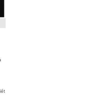
á
iết