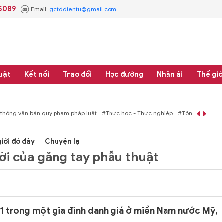
.5089
Email:
gdtddientu@gmail.com
uật
Kết nối
Trao đổi
Học đường
Nhân ái
Thế giớ
pháp luật
#Thực học - Thực nghiệp
#Tổng rà soát hệ thống văn bản quy phạm
iới đó đây
Chuyện lạ
đời của găng tay phẫu thuật
 trong một gia đình danh giá ở miền Nam nước Mỹ,