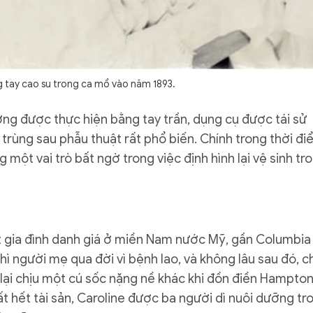
g tay cao su trong ca mổ vào năm 1893.
ờng được thực hiện bằng tay trần, dụng cụ được tái sử
 trùng sau phẫu thuật rất phổ biến. Chính trong thời đ
một vai trò bất ngờ trong việc định hình lại vệ sinh tr
t gia đình danh giá ở miền Nam nước Mỹ, gần Columbia
hì người mẹ qua đời vì bệnh lao, và không lâu sau đó, c
à lại chịu một cú sốc nặng nề khác khi đồn điền Hampton
t hết tài sản, Caroline được ba người dì nuôi dưỡng tr