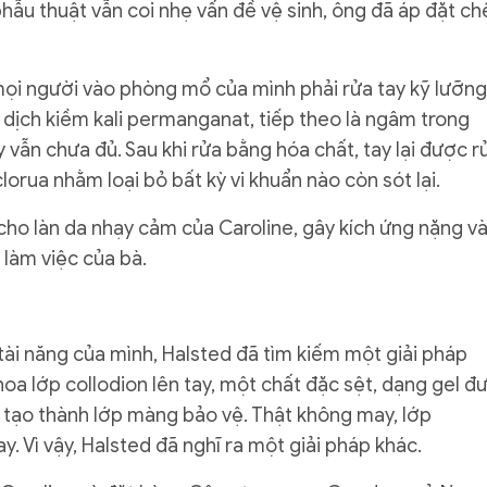
hẫu thuật vẫn coi nhẹ vấn đề vệ sinh, ông đã áp đặt ch
mọi người vào phòng mổ của mình phải rửa tay kỹ lưỡng
dịch kiềm kali permanganat, tiếp theo là ngâm trong
 vẫn chưa đủ. Sau khi rửa bằng hóa chất, tay lại được r
lorua nhằm loại bỏ bất kỳ vi khuẩn nào còn sót lại.
ho làn da nhạy cảm của Caroline, gây kích ứng nặng v
 làm việc của bà.
tài năng của mình, Halsted đã tìm kiếm một giải pháp
thoa lớp collodion lên tay, một chất đặc sệt, dạng gel đ
và tạo thành lớp màng bảo vệ. Thật không may, lớp
y. Vì vậy, Halsted đã nghĩ ra một giải pháp khác.