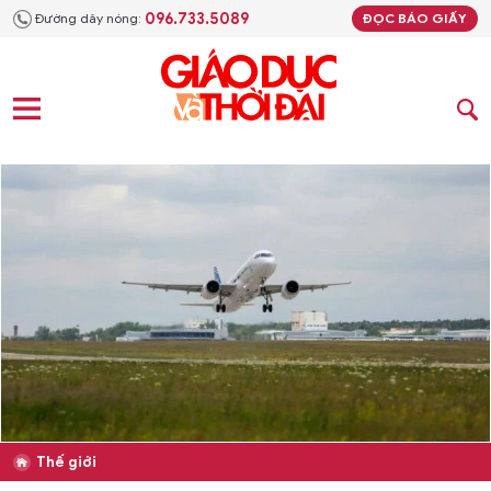
096.733.5089
Đường dây nóng:
ĐỌC BÁO GIẤY
Thế giới