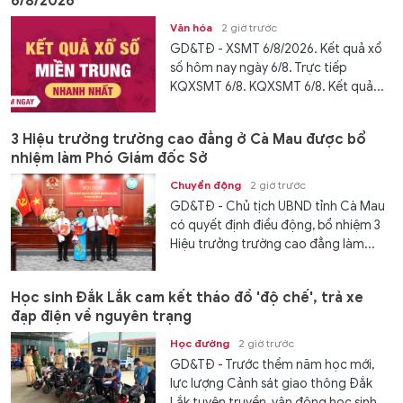
6/8/2026
Văn hóa
2 giờ trước
GD&TĐ - XSMT 6/8/2026. Kết quả xổ
số hôm nay ngày 6/8. Trực tiếp
KQXSMT 6/8. KQXSMT 6/8. Kết quả...
3 Hiệu trưởng trường cao đẳng ở Cà Mau được bổ
nhiệm làm Phó Giám đốc Sở
Chuyển động
2 giờ trước
GD&TĐ - Chủ tịch UBND tỉnh Cà Mau
có quyết định điều động, bổ nhiệm 3
Hiệu trưởng trường cao đẳng làm...
Học sinh Đắk Lắk cam kết tháo đồ 'độ chế', trả xe
đạp điện về nguyên trạng
Học đường
2 giờ trước
GD&TĐ - Trước thềm năm học mới,
lực lượng Cảnh sát giao thông Đắk
Lắk tuyên truyền, vận động học sinh...