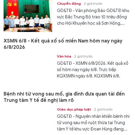
Chuyển động
2 giờ trước
GD&TĐ - Văn phòng Báo GD&TĐ khu
vực Bắc Trung Bộ trao 10 triệu đồng
cho Hội Khuyến học xã Sơn Hồng,...
XSMN 6/8 - Kết quả xổ số miền Nam hôm nay ngày
6/8/2026
Văn hóa
2 giờ trước
GD&TĐ - XSMN 6/8/2026. Kết quả xổ
số hôm nay ngày 6/8. Trực tiếp
KQXSMN ngày 6/8. KQXSMN 6/8.
Kết...
Bệnh nhi tử vong sau mổ, gia đình đưa quan tài đến
Trung tâm Y tế đề nghị làm rõ
Giáo dục pháp luật
2 giờ trước
GD&TĐ - Nguyên nhân khiến bệnh nhi
tử vong sau mổ ruột thừa tại Trung
tâm Y tế khu vực Đoan Hùng đang...