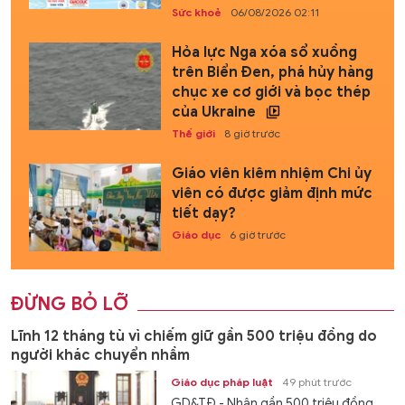
Sức khoẻ
06/08/2026 02:11
Hỏa lực Nga xóa sổ xuồng
trên Biển Đen, phá hủy hàng
chục xe cơ giới và bọc thép
của Ukraine
Thế giới
8 giờ trước
Giáo viên kiêm nhiệm Chi ủy
viên có được giảm định mức
tiết dạy?
Giáo dục
6 giờ trước
ĐỪNG BỎ LỠ
Lĩnh 12 tháng tù vì chiếm giữ gần 500 triệu đồng do
người khác chuyển nhầm
Giáo dục pháp luật
49 phút trước
GD&TĐ - Nhận gần 500 triệu đồng