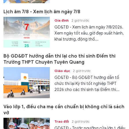
Lịch âm 7/8 - Xem lịch âm ngày 7/8
Gia đình
2 giờ trước
GD&TĐ - Xem lịch âm ngày 7/8/2026.
Xem ngày tốt xấu, giờ đẹp xuất hành,
khai trương, động thổ...
Bộ GD&ĐT hướng dẫn thi lại cho thí sinh Điểm thi
Trường THPT Chuyên Tuyên Quang
Giáo dục
2 giờ trước
GD&TĐ - Bộ GD&ĐT hướng dẫn tổ
chức thi lại Kỳ thi tốt nghiệp THPT
2026 cho các thí sinh tại Điểm thi...
Vào lớp 1, điều cha mẹ cần chuẩn bị không chỉ là sách
vở
Trao đổi
2 giờ trước
GD&TĐ - Trước ngưỡng cửa lớp 1, điều