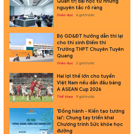
Quản trị đại học từ những
nguyên tắc rõ ràng
Giáo dục
6 giờ trước
Bộ GD&ĐT hướng dẫn thi lại
cho thí sinh Điểm thi
Trường THPT Chuyên Tuyên
Quang
Giáo dục
2 giờ trước
Hai lợi thế lớn cho tuyển
Việt Nam nếu dẫn đầu bảng
A ASEAN Cup 2026
Thể thao
9 giờ trước
'Đồng hành - Kiến tạo tương
lai': Chung tay triển khai
Chương trình Sức khỏe học
đường