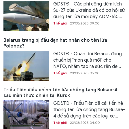
GD&TĐ - Các phi công tiêm kích
Su-27 của Ukraine đã có cơ hội sử
dụng tên lửa mồi bẫy ADM-160...
Thế giới
23/08/2025 09:00
Belarus trang bị đầu đạn hạt nhân cho tên lửa
Polonez?
GD&TĐ - Quân đội Belarus đang
chuẩn bị "món quà mới" cho
NATO, nhằm tạo ra sức răn đe...
Thế giới
23/08/2025 05:00
Triều Tiên điều chỉnh tên lửa chống tăng Bulsae-4
sau màn thực chiến tại Kursk
GD&TĐ - Triều Tiên đã cải tiến hệ
thống tên lửa chống tăng Bulsae-
4 để sử dụng trên các loại xe...
Thế giới
23/08/2025 04:00