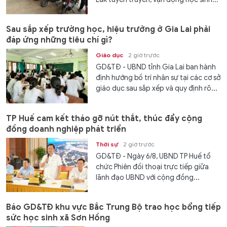
Sau sắp xếp trường học, hiệu trưởng ở Gia Lai phải
đáp ứng những tiêu chí gì?
Giáo dục
2 giờ trước
GD&TĐ - UBND tỉnh Gia Lai ban hành
định hướng bố trí nhân sự tại các cơ sở
giáo dục sau sắp xếp và quy định rõ...
TP Huế cam kết tháo gỡ nút thắt, thúc đẩy cộng
đồng doanh nghiệp phát triển
Thời sự
2 giờ trước
GD&TĐ - Ngày 6/8, UBND TP Huế tổ
chức Phiên đối thoại trực tiếp giữa
lãnh đạo UBND với cộng đồng...
Báo GD&TĐ khu vực Bắc Trung Bộ trao học bổng tiếp
sức học sinh xã Sơn Hồng