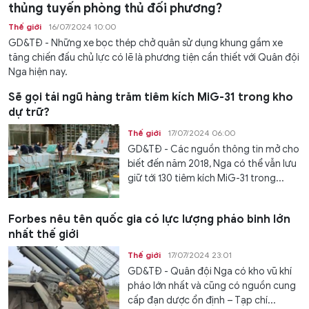
thủng tuyến phòng thủ đối phương?
Thế giới
16/07/2024 10:00
GD&TĐ - Những xe bọc thép chở quân sử dụng khung gầm xe
tăng chiến đấu chủ lực có lẽ là phương tiện cần thiết với Quân đội
Nga hiện nay.
Sẽ gọi tái ngũ hàng trăm tiêm kích MiG-31 trong kho
dự trữ?
Thế giới
17/07/2024 06:00
GD&TĐ - Các nguồn thông tin mở cho
biết đến năm 2018, Nga có thể vẫn lưu
giữ tới 130 tiêm kích MiG-31 trong...
Forbes nêu tên quốc gia có lực lượng pháo binh lớn
nhất thế giới
Thế giới
17/07/2024 23:01
GD&TĐ - Quân đội Nga có kho vũ khí
pháo lớn nhất và cũng có nguồn cung
cấp đạn dược ổn định – Tạp chí...