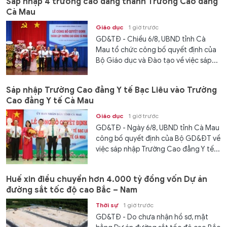
Sáp nhập 4 trường cao đẳng thành Trường Cao đẳng
Cà Mau
Giáo dục
1 giờ trước
GD&TĐ - Chiều 6/8, UBND tỉnh Cà
Mau tổ chức công bố quyết định của
Bộ Giáo dục và Đào tạo về việc sáp...
Sáp nhập Trường Cao đẳng Y tế Bạc Liêu vào Trường
Cao đẳng Y tế Cà Mau
Giáo dục
1 giờ trước
GD&TĐ - Ngày 6/8, UBND tỉnh Cà Mau
công bố quyết định của Bộ GD&ĐT về
việc sáp nhập Trường Cao đẳng Y tế...
Huế xin điều chuyển hơn 4.000 tỷ đồng vốn Dự án
đường sắt tốc độ cao Bắc – Nam
Thời sự
1 giờ trước
GD&TĐ - Do chưa nhận hồ sơ, mặt