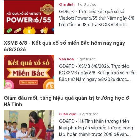
Gia đình
1 giờ trước
GD&TĐ - Trực tiếp kết quả xổ số
Vietlott Power 6/55 thứ Năm ngày 6/8
bắt đầu lúc 18h. Tra KQXS Vietlott...
XSMB 6/8 - Kết quả xổ số miền Bắc hôm nay ngày
6/8/2026
Văn hóa
1 giờ trước
GD&TĐ - XSMB 6/8/2026. Trực tiếp
KQXSMB ngày 6/8. Kết quả xổ số miền
Bắc thứ Năm ngày 6/8/2026 được...
Giảm đầu mối, tăng hiệu quả quản trị trường học ở
Hà Tĩnh
Giáo dục
2 giờ trước
GD&TĐ - Hà Tĩnh khẩn trương triển
khai phương án sắp xếp trường công
lập, hoàn thành trước 20/8 để vận...