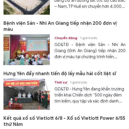
bằng Dự án đường sắt tốc độ cao Bắc
– Nam, TP Huế xin chuyển hơn 4.000...
Bệnh viện Sản - Nhi An Giang tiếp nhận 200 đơn vị
máu
Chuyển động
1 giờ trước
GD&TĐ - Bệnh viện Sản - Nhi An
Giang (tỉnh An Giang) tiếp nhận 200
đơn vị máu tại chương trình hiến...
Hưng Yên đẩy nhanh tiến độ lấy mẫu hài cốt liệt sĩ
Thời sự
1 giờ trước
GD&TĐ - Hưng Yên đang khẩn trương
triển khai Chiến dịch “500 ngày đêm
tìm kiếm, quy tập và xác định danh...
Kết quả xổ số Vietlott 6/8 - Xổ số Vietlott Power 6/55
thứ Năm