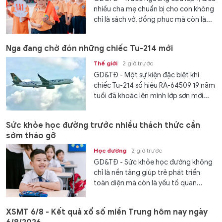
nhiều cha mẹ chuẩn bị cho con không
chỉ là sách vở, đồng phục mà còn là...
Nga đang chờ đón những chiếc Tu-214 mới
Thế giới
2 giờ trước
GD&TĐ - Một sự kiện đặc biệt khi
chiếc Tu-214 số hiệu RA-64509 19 năm
tuổi đã khoác lên mình lớp sơn mới...
Sức khỏe học đường trước nhiều thách thức cần
sớm tháo gỡ
Học đường
2 giờ trước
GD&TĐ - Sức khỏe học đường không
chỉ là nền tảng giúp trẻ phát triển
toàn diện mà còn là yếu tố quan...
XSMT 6/8 - Kết quả xổ số miền Trung hôm nay ngày