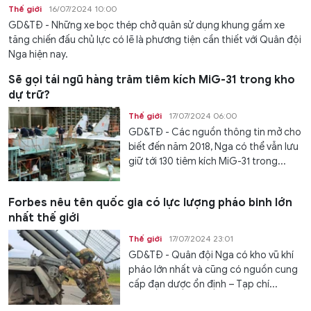
Thế giới
16/07/2024 10:00
GD&TĐ - Những xe bọc thép chở quân sử dụng khung gầm xe
tăng chiến đấu chủ lực có lẽ là phương tiện cần thiết với Quân đội
Nga hiện nay.
Sẽ gọi tái ngũ hàng trăm tiêm kích MiG-31 trong kho
dự trữ?
Thế giới
17/07/2024 06:00
GD&TĐ - Các nguồn thông tin mở cho
biết đến năm 2018, Nga có thể vẫn lưu
giữ tới 130 tiêm kích MiG-31 trong...
Forbes nêu tên quốc gia có lực lượng pháo binh lớn
nhất thế giới
Thế giới
17/07/2024 23:01
GD&TĐ - Quân đội Nga có kho vũ khí
pháo lớn nhất và cũng có nguồn cung
cấp đạn dược ổn định – Tạp chí...