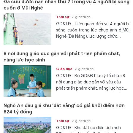
Đã cứu được nạn nhân thứ 2 trong vụ 4 người bị sóng
cuốn ở Mũi Nghê
Thời sự
6 giờ trước
GD&TĐ - Liên quan đến vụ 4 người bị
sóng cuốn trong lúc chụp ảnh ở Mũi
Nghê (Đà Nẵng), lực lượng chức...
8 nội dung giáo dục gắn với phát triển phẩm chất,
năng lực học sinh
Giáo dục
6 giờ trước
GD&TĐ - Bộ GD&ĐT lưu ý tổ chức 8
nội dung giáo dục gắn với yêu cầu
phát triển phẩm chất, năng lực học...
Nghệ An đấu giá khu 'đất vàng' có giá khởi điểm hơn
824 tỷ đồng
Thời sự
6 giờ trước
GD&TĐ - Khu đất có diện tích hơn