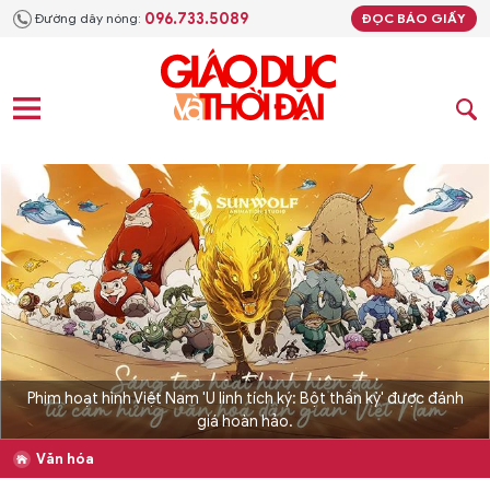
096.733.5089
Đường dây nóng:
ĐỌC BÁO GIẤY
Phim hoạt hình Việt Nam 'U linh tích ký: Bột thần kỳ' được đánh
giá hoàn hảo.
Văn hóa