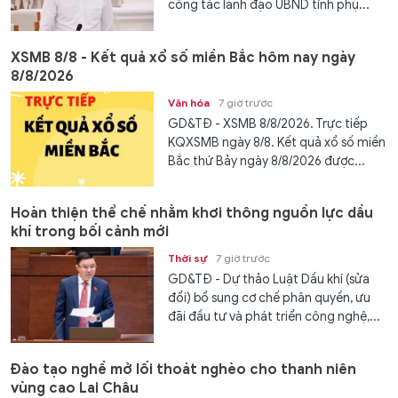
công tác lãnh đạo UBND tỉnh phụ...
XSMB 8/8 - Kết quả xổ số miền Bắc hôm nay ngày
8/8/2026
Văn hóa
7 giờ trước
GD&TĐ - XSMB 8/8/2026. Trực tiếp
KQXSMB ngày 8/8. Kết quả xổ số miền
Bắc thứ Bảy ngày 8/8/2026 được...
Hoàn thiện thể chế nhằm khơi thông nguồn lực dầu
khí trong bối cảnh mới
Thời sự
7 giờ trước
GD&TĐ - Dự thảo Luật Dầu khí (sửa
đổi) bổ sung cơ chế phân quyền, ưu
đãi đầu tư và phát triển công nghệ,...
Đào tạo nghề mở lối thoát nghèo cho thanh niên
vùng cao Lai Châu