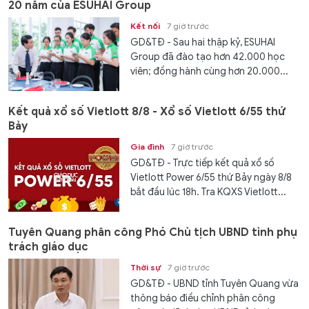
20 năm của ESUHAI Group
Kết nối
7 giờ trước
GD&TĐ - Sau hai thập kỷ, ESUHAI
Group đã đào tạo hơn 42.000 học
viên; đồng hành cùng hơn 20.000...
Kết quả xổ số Vietlott 8/8 - Xổ số Vietlott 6/55 thứ
Bảy
Gia đình
7 giờ trước
GD&TĐ - Trực tiếp kết quả xổ số
Vietlott Power 6/55 thứ Bảy ngày 8/8
bắt đầu lúc 18h. Tra KQXS Vietlott...
Tuyên Quang phân công Phó Chủ tịch UBND tỉnh phụ
trách giáo dục
Thời sự
7 giờ trước
GD&TĐ - UBND tỉnh Tuyên Quang vừa
thông báo điều chỉnh phân công