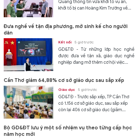
Quang thông tin vừa khởi tố vụ án,
khởi tố bị can Hoàng Kim Trường về...
Đưa nghề về tận địa phương, mở sinh kế cho người
dân
Kết nối
5 giờ trước
GD&TĐ - Từ những lớp học nghề
được đưa về tận xã, giáo dục nghề
nghiệp đang mở thêm cơ hội việc...
Cần Thơ giảm 64,88% cơ sở giáo dục sau sắp xếp
Giáo dục
5 giờ trước
GD&TĐ - Trước sắp xếp, TP Cần Thơ
có 1.156 cơ sở giáo dục, sau sắp xếp
còn lại 406 cơ sở giáo dục (giảm...
Bộ GD&ĐT lưu ý một số nhiệm vụ theo từng cấp học
năm học mới