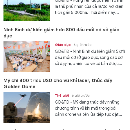
GD&TĐ - Hưng Yên được mệnh danh
là thủ phủ nhãn của cả nước, với diện
tích gần 5.000ha. Thời điểm này,...
Ninh Bình dự kiến giảm hơn 800 đầu mối cơ sở giáo
dục
Giáo dục
6 giờ trước
GD&TĐ - Ninh Bình dự kiến giảm 57,1%
đầu mối cơ sở giáo dục, song các cơ
sở dạy học hiện có về cơ bản được...
Mỹ chi 400 triệu USD cho vũ khí laser, thúc đẩy
Golden Dome
Thế giới
6 giờ trước
GD&TĐ - Mỹ đang thúc đẩy những
chương trình vũ khí mới trong bối
cảnh drone và tên lửa tiếp tục đặt...