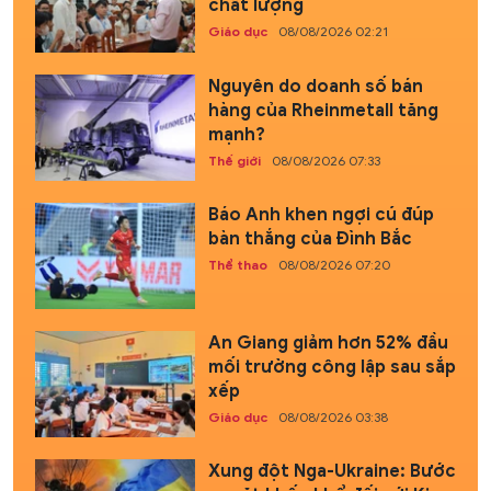
chất lượng
Giáo dục
08/08/2026 02:21
Nguyên do doanh số bán
hàng của Rheinmetall tăng
mạnh?
Thế giới
08/08/2026 07:33
Báo Anh khen ngợi cú đúp
bàn thắng của Đình Bắc
Thể thao
08/08/2026 07:20
An Giang giảm hơn 52% đầu
mối trường công lập sau sắp
xếp
Giáo dục
08/08/2026 03:38
Xung đột Nga-Ukraine: Bước