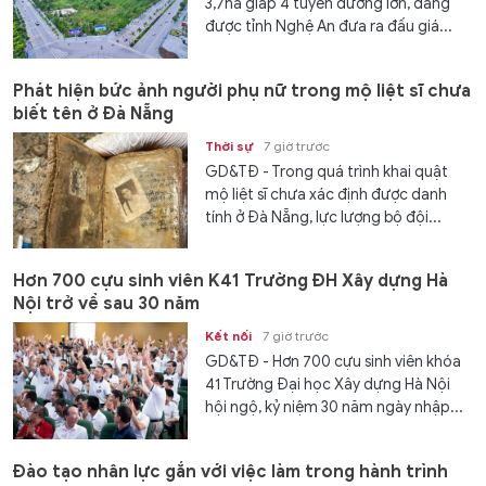
3,7ha giáp 4 tuyến đường lớn, đang
được tỉnh Nghệ An đưa ra đấu giá...
Phát hiện bức ảnh người phụ nữ trong mộ liệt sĩ chưa
biết tên ở Đà Nẵng
Thời sự
7 giờ trước
GD&TĐ - Trong quá trình khai quật
mộ liệt sĩ chưa xác định được danh
tính ở Đà Nẵng, lực lượng bộ đội...
Hơn 700 cựu sinh viên K41 Trường ĐH Xây dựng Hà
Nội trở về sau 30 năm
Kết nối
7 giờ trước
GD&TĐ - Hơn 700 cựu sinh viên khóa
41 Trường Đại học Xây dựng Hà Nội
hội ngộ, kỷ niệm 30 năm ngày nhập...
Đào tạo nhân lực gắn với việc làm trong hành trình