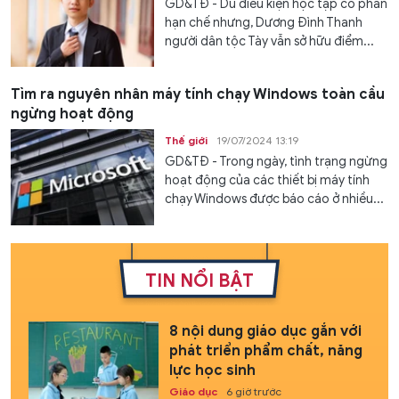
GD&TĐ - Dù điều kiện học tập có phần
hạn chế nhưng, Dương Đình Thanh
người dân tộc Tày vẫn sở hữu điểm...
Tìm ra nguyên nhân máy tính chạy Windows toàn cầu
ngừng hoạt động
Thế giới
19/07/2024 13:19
GD&TĐ - Trong ngày, tình trạng ngừng
hoạt động của các thiết bị máy tính
chạy Windows được báo cáo ở nhiều...
TIN NỔI BẬT
8 nội dung giáo dục gắn với
phát triển phẩm chất, năng
lực học sinh
Giáo dục
6 giờ trước