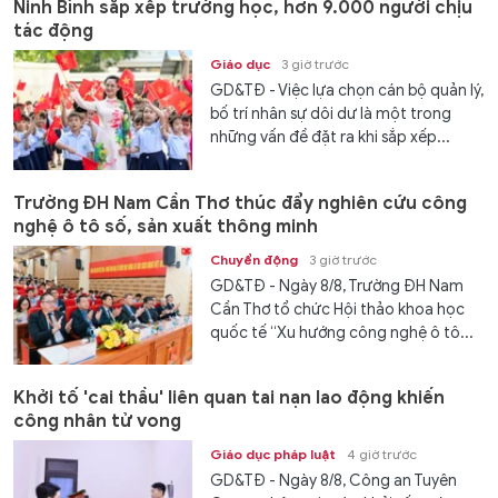
Ninh Bình sắp xếp trường học, hơn 9.000 người chịu
tác động
Giáo dục
3 giờ trước
GD&TĐ - Việc lựa chọn cán bộ quản lý,
bố trí nhân sự dôi dư là một trong
những vấn đề đặt ra khi sắp xếp...
Trường ĐH Nam Cần Thơ thúc đẩy nghiên cứu công
nghệ ô tô số, sản xuất thông minh
Chuyển động
3 giờ trước
GD&TĐ - Ngày 8/8, Trường ĐH Nam
Cần Thơ tổ chức Hội thảo khoa học
quốc tế “Xu hướng công nghệ ô tô...
Khởi tố 'cai thầu' liên quan tai nạn lao động khiến
công nhân tử vong
Giáo dục pháp luật
4 giờ trước
GD&TĐ - Ngày 8/8, Công an Tuyên