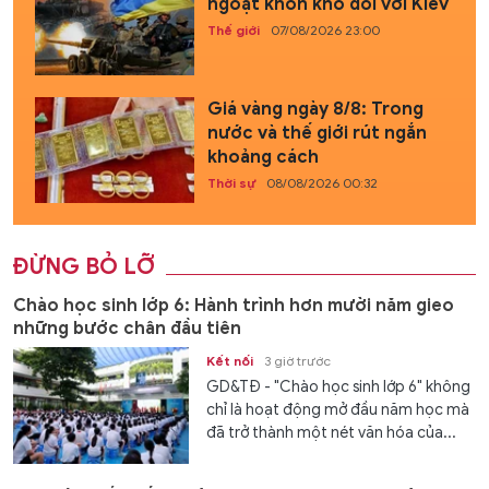
ngoặt khốn khổ đối với Kiev
Thế giới
07/08/2026 23:00
Giá vàng ngày 8/8: Trong
nước và thế giới rút ngắn
khoảng cách
Thời sự
08/08/2026 00:32
ĐỪNG BỎ LỠ
Chào học sinh lớp 6: Hành trình hơn mười năm gieo
những bước chân đầu tiên
Kết nối
3 giờ trước
GD&TĐ - "Chào học sinh lớp 6" không
chỉ là hoạt động mở đầu năm học mà
đã trở thành một nét văn hóa của...