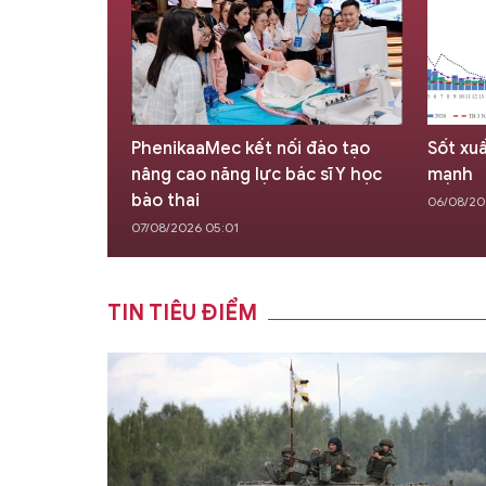
cho người
PhenikaaMec kết nối đào tạo
Sốt xu
ân nhân
nâng cao năng lực bác sĩ Y học
mạnh
bào thai
06/08/20
07/08/2026 05:01
TIN TIÊU ĐIỂM