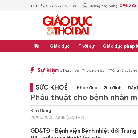
096.733
Thứ Bảy, 08/08/2026 - 10:08
Đường dây nóng:
Giáo dục
Thời sự
Giáo dục pháp l
Sự kiện
p luật
#Thực học - Thực nghiệp
#Tổng rà soát hệ thống văn bản quy phạm ph
SỨC KHOẺ
Khoẻ đẹp
Gia đình
Đẩy 
Phẫu thuật cho bệnh nhân m
Kim Dung
20/05/2025 23:48 (GMT+7)
GD&TĐ - Bệnh viện Bệnh nhiệt đới Trung ư