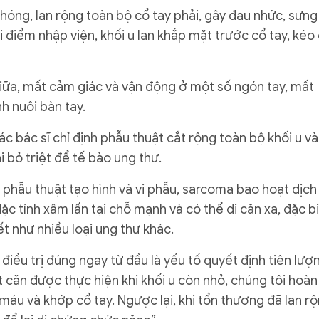
hóng, lan rộng toàn bộ cổ tay phải, gây đau nhức, sưng
 điểm nhập viện, khối u lan khắp mặt trước cổ tay, kéo 
 giữa, mất cảm giác và vận động ở một số ngón tay, mất
h nuôi bàn tay.
ác bác sĩ chỉ định phẫu thuật cắt rộng toàn bộ khối u và
 bỏ triệt để tế bào ung thư.
hẫu thuật tạo hình và vi phẫu, sarcoma bao hoạt dịch 
ặc tính xâm lấn tại chỗ mạnh và có thể di căn xa, đặc b
t như nhiều loại ung thư khác.
điều trị đúng ngay từ đầu là yếu tố quyết định tiên lượ
 căn được thực hiện khi khối u còn nhỏ, chúng tôi hoàn
áu và khớp cổ tay. Ngược lại, khi tổn thương đã lan rộ