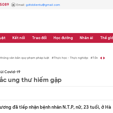
.5089
Email:
gdtddientu@gmail.com
uật
Kết nối
Trao đổi
Học đường
Nhân ái
Thế giớ
áp luật
#Thực học - Thực nghiệp
#Tổng rà soát hệ thống văn bản quy phạm 
lùi Covid-19
ắc ung thư hiếm gặp
ơng đã tiếp nhận bệnh nhân N.T.P, nữ, 23 tuổi, ở Hà