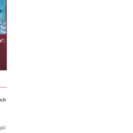
i':
Sau 40 tuổi, tập thể dục có hiệu
quả không?
06/08/2026 00:02
ích
giữ