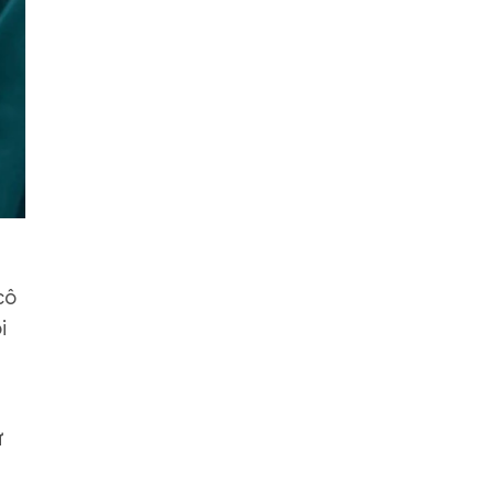
cô
i
ự