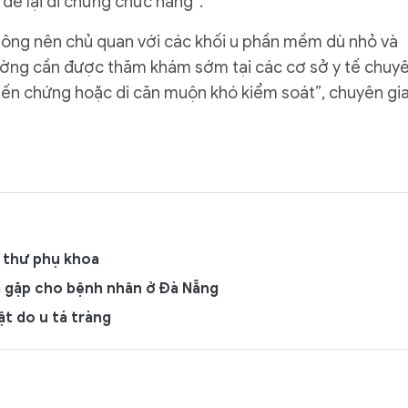
 để lại di chứng chức năng”.
hông nên chủ quan với các khối u phần mềm dù nhỏ và
thường cần được thăm khám sớm tại các cơ sở y tế chuy
 biến chứng hoặc di căn muộn khó kiểm soát”, chuyên gi
g thư phụ khoa
ếm gặp cho bệnh nhân ở Đà Nẵng
ật do u tá tràng