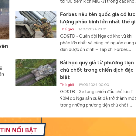
tới 130 tiêm kích MiG-31 trong các kho.
Forbes nêu tên quốc gia có lực
lượng pháo binh lớn nhất thế gi
Thế giới
17/07/2024 23:01
GD&TĐ - Quân đội Nga có kho vũ khí
pháo lớn nhất và cũng có nguồn cung
yên
đạn dược ổn định – Tạp chí Forbes...
Bài học quý giá từ phương tiện
ng
chủ chốt trong chiến dịch đặc
ần
biệt
Thế giới
19/07/2024 00:00
GD&TĐ - Xe tăng chiến đấu chủ lực T-
90M do Nga sản xuất đã trở thành mộ
trong những phương tiện chủ chốt...
Đóng hàng loạt tàu đổ bộ Dự á
11711 với cấu hình mới
TIN NỔI BẬT
Thế giới
19/07/2024 08:00