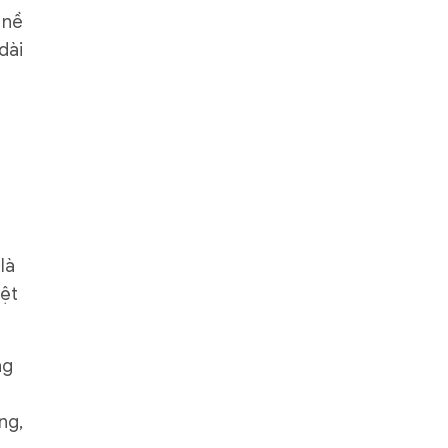
 nề
dài
là
iệt
ng
ng,