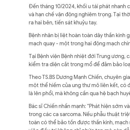
Đến tháng 10/2024, khối u tái phát nhanh c
và hạn chế vận động nghiêm trọng. Tại thời
ra hai bên, tiến sát khuỷu tay.
Bệnh nhân bị liệt hoàn toàn dây thần kinh
mạch quay - một trong hai động mạch chín
Tại Bệnh viện Bệnh nhiệt đới Trung ương, c
kiểm tra diện cắt trong mổ để đảm bảo loại
Theo TS.BS Dương Mạnh Chiến, chuyên gia p
một thể hiếm của ung thư mô liên kết, có đ
là lên phổi, mà không cần qua hệ bạch huyế
Bác sĩ Chiến nhấn mạnh: “Phát hiện sớm và 
trong các ca sarcoma. Nếu phẫu thuật triệt
toàn có thể bảo tồn được thần kinh, mạch m