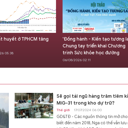
ất huyết ở TPHCM tăng
'Đồng hành - Kiến tạo tương la
Chung tay triển khai Chương
trình Sức khỏe học đường
26 05:38
06/08/2026 02:11
Sẽ gọi tái ngũ hàng trăm tiêm k
MiG-31 trong kho dự trữ?
Thế giới
17/07/2024 06:00
GD&TĐ - Các nguồn thông tin mở cho
biết đến năm 2018, Nga có thể vẫn lưu 