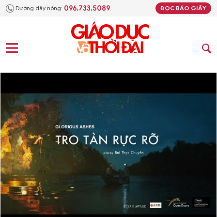
096.733.5089
Đường dây nóng:
ĐỌC BÁO GIẤY