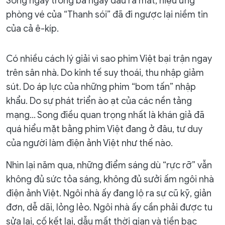
Song ngay trong ba ngày đầu ra mắt, hiệu ứng
phòng vé của “Thanh sói” đã đi ngược lại niềm tin
của cả ê-kíp.
Có nhiều cách lý giải vì sao phim Việt bại trận ngay
trên sân nhà. Do kinh tế suy thoái, thu nhập giảm
sút. Do áp lực của những phim “bom tấn” nhập
khẩu. Do sự phát triển ào ạt của các nền tảng
mạng… Song điều quan trọng nhất là khán giả đã
quá hiểu mặt bằng phim Việt đang ở đâu, tư duy
của người làm điện ảnh Việt như thế nào.
Nhìn lại năm qua, những điểm sáng dù “rực rỡ” vẫn
không đủ sức tỏa sáng, không đủ sưởi ấm ngôi nhà
điện ảnh Việt. Ngôi nhà ấy đang lộ ra sự cũ kỹ, giản
đơn, dễ dãi, lỏng lẻo. Ngôi nhà ấy cần phải được tu
sửa lại, cố kết lại, dẫu mất thời gian và tiền bạc