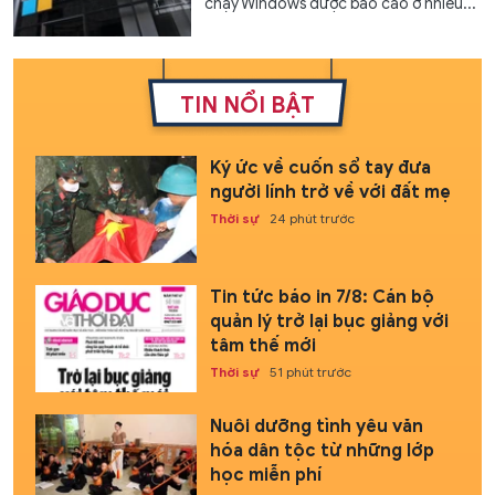
chạy Windows được báo cáo ở nhiều...
TIN NỔI BẬT
Ký ức về cuốn sổ tay đưa
người lính trở về với đất mẹ
Thời sự
24 phút trước
Tin tức báo in 7/8: Cán bộ
quản lý trở lại bục giảng với
tâm thế mới
Thời sự
51 phút trước
Nuôi dưỡng tình yêu văn
hóa dân tộc từ những lớp
học miễn phí