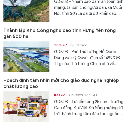
GD&TĐ - Nhằm bảo đảm an toàn tính
mạng, tài sản cho người dân, xã Muổi
Nọi, tỉnh Sơn La đã di dời khẩn cấp...
Thành lập Khu Công nghệ cao tỉnh Hưng Yên rộng
gần 500 ha
Thời sự
9 giờ trước
GD&TĐ - Phó Thủ tướng Hồ Quốc
Dũng vừa ký Quyết định số 1499/QĐ-
TTg của Thủ tướng Chính phủ về...
Hoạch định tầm nhìn mới cho giáo dục nghề nghiệp
chất lượng cao
Kết nối
06/08/2026 13:41
GD&TĐ - Từ nền tảng 25 năm, Trường
Cao đẳng Đại Việt Đà Nẵng hướng tới
trở thành trung tâm đào tạo nguồn...