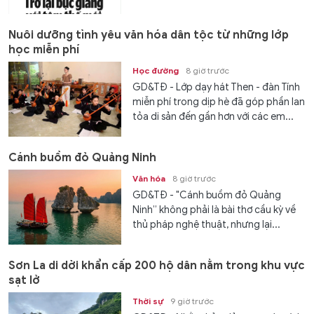
Nuôi dưỡng tình yêu văn hóa dân tộc từ những lớp
học miễn phí
Học đường
8 giờ trước
GD&TĐ - Lớp dạy hát Then - đàn Tính
miễn phí trong dịp hè đã góp phần lan
tỏa di sản đến gần hơn với các em...
Cánh buồm đỏ Quảng Ninh
Văn hóa
8 giờ trước
GD&TĐ - "Cánh buồm đỏ Quảng
Ninh” không phải là bài thơ cầu kỳ về
thủ pháp nghệ thuật, nhưng lại...
Sơn La di dời khẩn cấp 200 hộ dân nằm trong khu vực
sạt lở
Thời sự
9 giờ trước