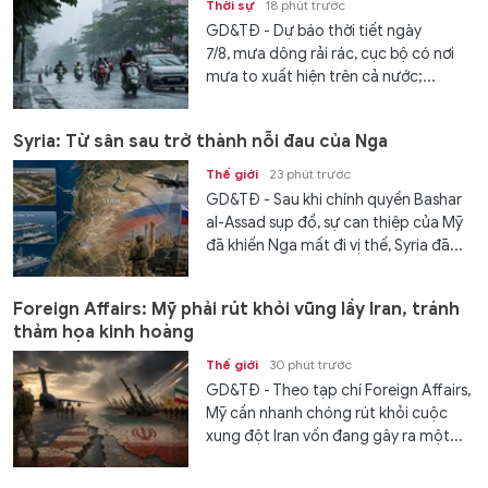
Thời sự
18 phút trước
GD&TĐ - Dự báo thời tiết ngày
7/8, mưa dông rải rác, cục bộ có nơi
mưa to xuất hiện trên cả nước;...
Syria: Từ sân sau trở thành nỗi đau của Nga
Thế giới
23 phút trước
GD&TĐ - Sau khi chính quyền Bashar
al-Assad sụp đổ, sự can thiệp của Mỹ
đã khiến Nga mất đi vị thế, Syria đã...
Foreign Affairs: Mỹ phải rút khỏi vũng lầy Iran, tránh
thảm họa kinh hoàng
Thế giới
30 phút trước
GD&TĐ - Theo tạp chí Foreign Affairs,
Mỹ cần nhanh chóng rút khỏi cuộc
xung đột Iran vốn đang gây ra một...