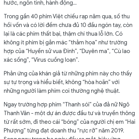
hước, ngôn tình, hành động…
Trong gần 40 phim Việt chiếu rạp năm qua, số thu
hồi vốn và có lời đếm chưa đủ 10 đầu ngón tay, còn
lại là các phim thất bại, thậm chí thua lỗ lớn. Có
không ít phim bị gắn mác “thảm họa” như trường
hợp của “Huyền sử vua Đinh”, “Duyên ma”, “Cù lao
xác sống”, “Virus cuồng loạn”.
Phản ứng của khán giả từ những phim này cho thấy
sự tự trọng và hiểu biết, không “hòa hoãn” với
những người làm phim coi thường nghệ thuật.
Ngay trường hợp phim “Thanh sói” của đả nữ Ngô
Thanh Vân - một dự án được đầu tư và truyền thông
từ rất sớm, đi theo cái “bóng” của người chị em “Hai
Phượng” từng đạt doanh thu “rực rỡ” năm 2019.