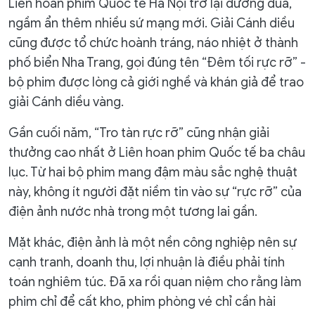
Liên hoan phim Quốc tế Hà Nội trở lại đường đua,
ngầm ẩn thêm nhiều sứ mạng mới. Giải Cánh diều
cũng được tổ chức hoành tráng, náo nhiệt ở thành
phố biển Nha Trang, gọi đúng tên “Đêm tối rực rỡ” -
bộ phim được lòng cả giới nghề và khán giả để trao
giải Cánh diều vàng.
Gần cuối năm, “Tro tàn rực rỡ” cũng nhận giải
thưởng cao nhất ở Liên hoan phim Quốc tế ba châu
lục. Từ hai bộ phim mang đậm màu sắc nghệ thuật
này, không ít người đặt niềm tin vào sự “rực rỡ” của
điện ảnh nước nhà trong một tương lai gần.
Mặt khác, điện ảnh là một nền công nghiệp nên sự
cạnh tranh, doanh thu, lợi nhuận là điều phải tính
toán nghiêm túc. Đã xa rồi quan niệm cho rằng làm
phim chỉ để cất kho, phim phòng vé chỉ cần hài