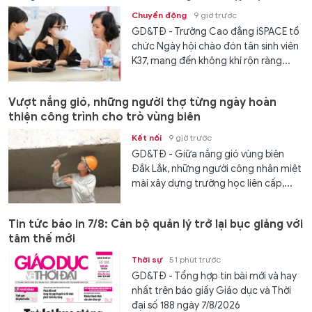
Chuyển động
9 giờ trước
GD&TĐ - Trường Cao đẳng iSPACE tổ
chức Ngày hội chào đón tân sinh viên
K37, mang đến không khí rộn ràng...
Vượt nắng gió, những người thợ từng ngày hoàn
thiện công trình cho trò vùng biên
Kết nối
9 giờ trước
GD&TĐ - Giữa nắng gió vùng biên
Đắk Lắk, những người công nhân miệt
mài xây dựng trường học liên cấp,...
Tin tức báo in 7/8: Cán bộ quản lý trở lại bục giảng với
tâm thế mới
Thời sự
51 phút trước
GD&TĐ - Tổng hợp tin bài mới và hay
nhất trên báo giấy Giáo dục và Thời
đại số 188 ngày 7/8/2026