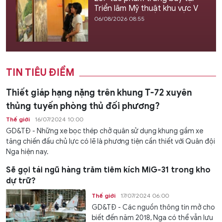
Triển lãm Mỹ thuật khu vực V
06/08/2026 08:55
TIN TIÊU ĐIỂM
Thiết giáp hạng nặng trên khung T-72 xuyên
thủng tuyến phòng thủ đối phương?
Thế giới
16/07/2024 10:00
GD&TĐ - Những xe bọc thép chở quân sử dụng khung gầm xe
tăng chiến đấu chủ lực có lẽ là phương tiện cần thiết với Quân đội
Nga hiện nay.
Sẽ gọi tái ngũ hàng trăm tiêm kích MiG-31 trong kho
dự trữ?
Thế giới
17/07/2024 06:00
GD&TĐ - Các nguồn thông tin mở cho
biết đến năm 2018, Nga có thể vẫn lưu