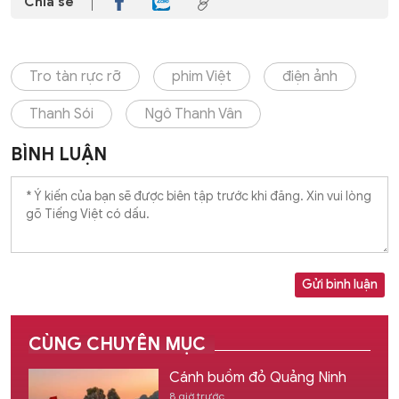
Chia sẻ
Tro tàn rực rỡ
phim Việt
điện ảnh
Thanh Sói
Ngô Thanh Vân
BÌNH LUẬN
Gửi bình luận
CÙNG CHUYÊN MỤC
Cánh buồm đỏ Quảng Ninh
8 giờ trước