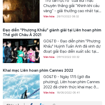
“Tro tàn rực rỡ” của Bùi Thạc
Chuyên thắng giải “Khinh khí cầu
vàng” - giải thưởng cao nhất tại...
Văn hóa
28/11/2022 08:32
Đạo diễn "Phượng Khấu" giành giải tại Liên hoan phim
Thế giới Châu Á 2021
GD&TĐ - Đạo diễn phim "Phượng
Khấu" Huỳnh Tuấn Anh đã vinh dự
đoạt giải Đạo diễn xuất sắc tại...
Văn hóa
09/11/2022 00:32
Khai mạc Liên hoan phim Cannes 2022
GD&TĐ - Ngày 17/5 (giờ địa
phương), Liên hoan phim Cannes
2022 đã chính thức khai mạc ở...
Văn hóa
18/05/2022 05:41