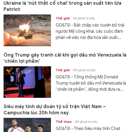
Ukraine là 'nút thắt cổ chai' trong sản xuất tên lửa
Patriot
Thế giới
34 phút trước
GD&TĐ - Bất chấp các tuyên bố trái
ngược Mỹ công khai, các cuộc đàm
phán về việc nội địa hóa sản xuất...
Ông Trump gây tranh cãi khi gọi dầu mỏ Venezuela là
'chiến lợi phẩm'
Thế giới
40 phút trước
GD&TĐ - Tổng thống Mỹ Donald
Trump tuyên bố dầu mỏ Venezuela là
“chiến lợi phẩm”, đồng thời đưa ra...
Siêu máy tính dự đoán tỷ số trận Việt Nam –
Campuchia lúc 20h hôm nay
Thể thao
40 phút trước
GD&TĐ - Theo Siêu máy tính Chat