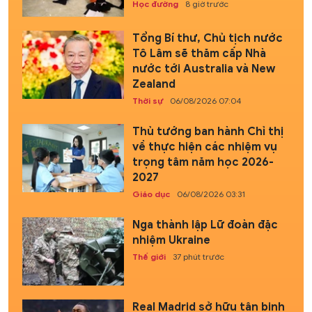
Học đường
8 giờ trước
Tổng Bí thư, Chủ tịch nước
Tô Lâm sẽ thăm cấp Nhà
nước tới Australia và New
Zealand
Thời sự
06/08/2026 07:04
Thủ tướng ban hành Chỉ thị
về thực hiện các nhiệm vụ
trọng tâm năm học 2026-
2027
Giáo dục
06/08/2026 03:31
Nga thành lập Lữ đoàn đặc
nhiệm Ukraine
Thế giới
37 phút trước
Real Madrid sở hữu tân binh