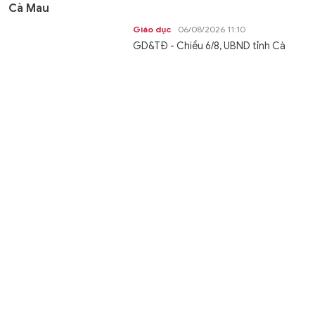
Cà Mau
Giáo dục
06/08/2026 11:10
GD&TĐ - Chiều 6/8, UBND tỉnh Cà
Mau tổ chức công bố quyết định của
Bộ Giáo dục và Đào tạo về việc sáp...
Sáp nhập Trường Cao đẳng Y tế Bạc Liêu vào Trường
Cao đẳng Y tế Cà Mau
Giáo dục
06/08/2026 11:09
GD&TĐ - Ngày 6/8, UBND tỉnh Cà Mau
công bố quyết định của Bộ GD&ĐT về
việc sáp nhập Trường Cao đẳng Y tế...
Huế xin điều chuyển hơn 4.000 tỷ đồng vốn Dự án
đường sắt tốc độ cao Bắc – Nam
Thời sự
06/08/2026 11:05
GD&TĐ - Do chưa nhận hồ sơ, mặt
bằng Dự án đường sắt tốc độ cao Bắc