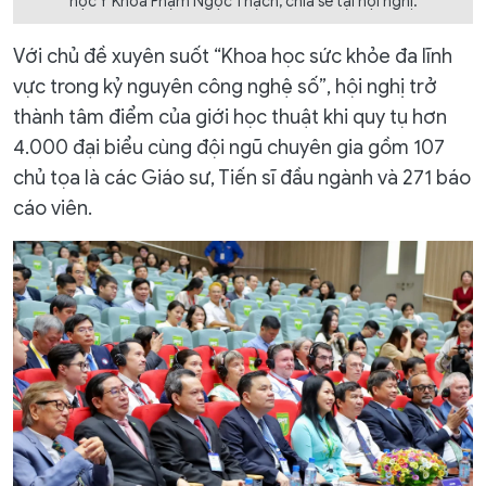
học Y Khoa Phạm Ngọc Thạch, chia sẻ tại hội nghị.
Với chủ đề xuyên suốt “Khoa học sức khỏe đa lĩnh
vực trong kỷ nguyên công nghệ số”, hội nghị trở
thành tâm điểm của giới học thuật khi quy tụ hơn
4.000 đại biểu cùng đội ngũ chuyên gia gồm 107
chủ tọa là các Giáo sư, Tiến sĩ đầu ngành và 271 báo
cáo viên.