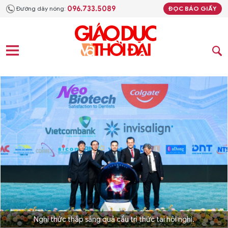
096.733.5089
Đường dây nóng:
ĐỌC BÁO GIẤY
Nghi thức thắp sáng quả cầu tri thức tại hội nghị.