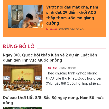
Vượt nỗi đau mất cha, nam
sinh đạt 29 điểm khối A00
thấp thỏm ước mơ giảng
đường
Nhân ái
07/08/2026 03:48
ĐỪNG BỎ LỠ
Ngày 8/8, Quốc hội thảo luận về 2 dự án Luật liên
quan đến lĩnh vực Quốc phòng
Thời sự
3 phút trước
Theo chương trình Kỳ họp không
thường lệ thứ Nhất, Quốc hội Khóa
XVI, ngày 8/8 Quốc hội họp phiên...
Dự báo thời tiết 8/8: Bắc Bộ ngày nóng, Nam Bộ mưa
dông