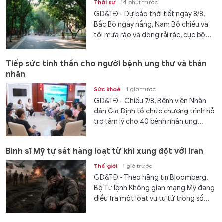
Thời sự
14 phút trước
GD&TĐ - Dự báo thời tiết ngày 8/8,
Bắc Bộ ngày nắng, Nam Bộ chiều và
tối mưa rào và dông rải rác, cục bộ...
Tiếp sức tinh thần cho người bệnh ung thư và thân
nhân
Sức khoẻ
1 giờ trước
GD&TĐ - Chiều 7/8, Bệnh viện Nhân
dân Gia Định tổ chức chương trình hỗ
trợ tâm lý cho 40 bệnh nhân ung...
Binh sĩ Mỹ tự sát hàng loạt từ khi xung đột với Iran
Thế giới
1 giờ trước
GD&TĐ - Theo hãng tin Bloomberg,
Bộ Tư lệnh Không gian mạng Mỹ đang
điều tra một loạt vụ tự tử trong số...