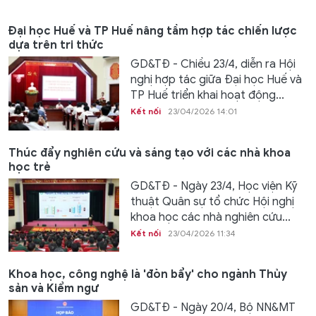
Đại học Huế và TP Huế nâng tầm hợp tác chiến lược
dựa trên tri thức
GD&TĐ - Chiều 23/4, diễn ra Hội
nghị hợp tác giữa Đại học Huế và
TP Huế triển khai hoạt động...
Kết nối
23/04/2026 14:01
Thúc đẩy nghiên cứu và sáng tạo với các nhà khoa
học trẻ
GD&TĐ - Ngày 23/4, Học viện Kỹ
thuật Quân sự tổ chức Hội nghị
khoa học các nhà nghiên cứu...
Kết nối
23/04/2026 11:34
Khoa học, công nghệ là 'đòn bẩy' cho ngành Thủy
sản và Kiểm ngư
GD&TĐ - Ngày 20/4, Bộ NN&MT