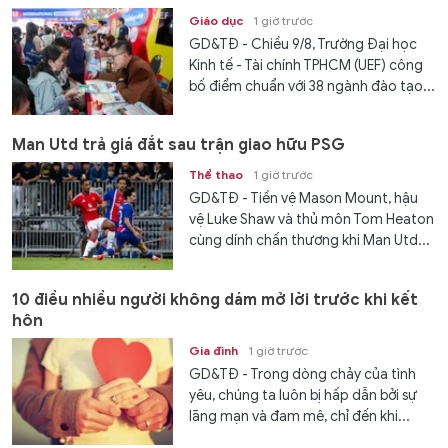
Giáo dục
1 giờ trước
GD&TĐ - Chiều 9/8, Trường Đại học
Kinh tế - Tài chính TPHCM (UEF) công
bố điểm chuẩn với 38 ngành đào tạo...
Man Utd trả giá đắt sau trận giao hữu PSG
Thể thao
1 giờ trước
GD&TĐ - Tiền vệ Mason Mount, hậu
vệ Luke Shaw và thủ môn Tom Heaton
cùng dính chấn thương khi Man Utd...
10 điều nhiều người không dám mở lời trước khi kết
hôn
Gia đình
1 giờ trước
GD&TĐ - Trong dòng chảy của tình
yêu, chúng ta luôn bị hấp dẫn bởi sự
lãng mạn và đam mê, chỉ đến khi...