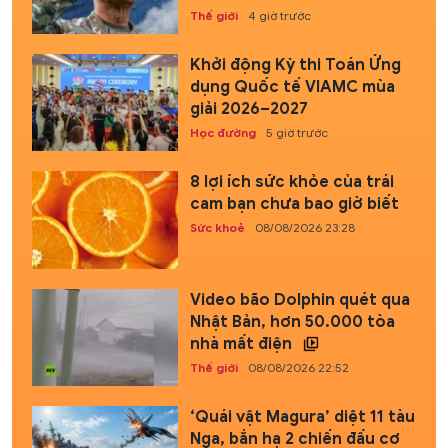
Thế giới
4 giờ trước
Khởi động Kỳ thi Toán Ứng
dụng Quốc tế VIAMC mùa
giải 2026–2027
Học đường
5 giờ trước
8 lợi ích sức khỏe của trái
cam bạn chưa bao giờ biết
Sức khoẻ
08/08/2026 23:28
Video bão Dolphin quét qua
Nhật Bản, hơn 50.000 tòa
nhà mất điện
Thế giới
08/08/2026 22:52
‘Quái vật Magura’ diệt 11 tàu
Nga, bắn hạ 2 chiến đấu cơ