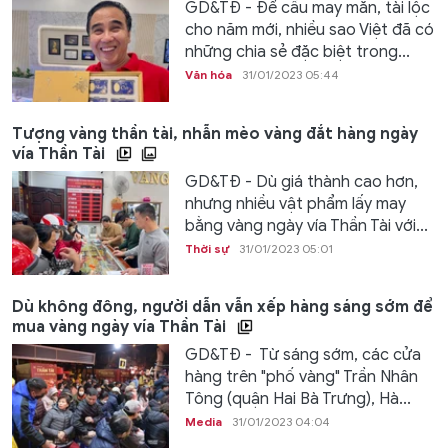
GD&TĐ - Để cầu may mắn, tài lộc
cho năm mới, nhiều sao Việt đã có
những chia sẻ đặc biệt trong...
Văn hóa
31/01/2023 05:44
Tượng vàng thần tài, nhẫn mèo vàng đắt hàng ngày
vía Thần Tài
GD&TĐ - Dù giá thành cao hơn,
nhưng nhiều vật phẩm lấy may
bằng vàng ngày vía Thần Tài với...
Thời sự
31/01/2023 05:01
Dù không đông, người dẫn vẫn xếp hàng sáng sớm để
mua vàng ngày vía Thần Tài
GD&TĐ - Từ sáng sớm, các cửa
hàng trên "phố vàng" Trần Nhân
Tông (quận Hai Bà Trưng), Hà...
Media
31/01/2023 04:04