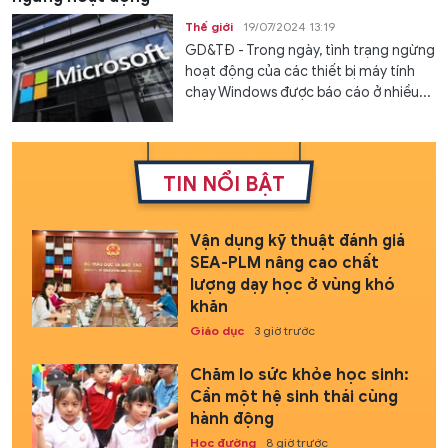
Thế giới
19/07/2024 13:19
GD&TĐ - Trong ngày, tình trạng ngừng
hoạt động của các thiết bị máy tính
chạy Windows được báo cáo ở nhiều...
TIN NỔI BẬT
Vận dụng kỹ thuật đánh giá
SEA-PLM nâng cao chất
lượng dạy học ở vùng khó
khăn
Giáo dục
3 giờ trước
Chăm lo sức khỏe học sinh:
Cần một hệ sinh thái cùng
hành động
Học đường
8 giờ trước