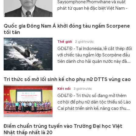
Saysomphone Phomvihane và xuất
phát từ quan hệ đặc biệt Việt Nam -
Lào, Ban Chấp hành Trung ương Đảng
Cộng sản Việt Nam, Quốc hội nước
Quốc gia Đông Nam Á khởi đóng tàu ngầm Scorpene
Cộng hoà xã hội Chủ nghĩa Việt Nam,
tối tân
Chủ tịch nước Cộng hoà xã hội chủ
nghĩa Việt Nam, Chính phủ nước Cộng
Thế giới
2 giờ trước
hoà xã hội Chủ nghĩa Việt Nam...
GD&TĐ - Tại Indonesia, lễ cắt thép đối
với chiếc tàu ngầm lớp Scorpène đầu
tiên dành cho hải quân nước này đã...
Tri thức số mở lối sinh kế cho phụ nữ DTTS vùng cao
Kết nối
3 giờ trước
GD&TĐ - Tri thức số đang mở thêm
cơ hội để phụ nữ dân tộc thiểu số Lào
Cai phát triển sinh kế, nâng cao thu...
Điểm chuẩn trúng tuyển vào Trường Đại học Việt
Nhật thấp nhất là 20