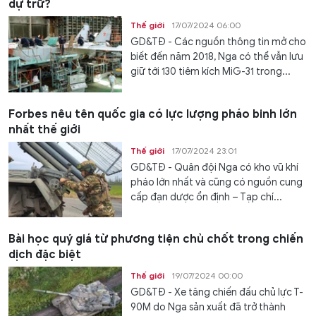
dự trữ?
Thế giới
17/07/2024 06:00
GD&TĐ - Các nguồn thông tin mở cho
biết đến năm 2018, Nga có thể vẫn lưu
giữ tới 130 tiêm kích MiG-31 trong...
Forbes nêu tên quốc gia có lực lượng pháo binh lớn
nhất thế giới
Thế giới
17/07/2024 23:01
GD&TĐ - Quân đội Nga có kho vũ khí
pháo lớn nhất và cũng có nguồn cung
cấp đạn dược ổn định – Tạp chí...
Bài học quý giá từ phương tiện chủ chốt trong chiến
dịch đặc biệt
Thế giới
19/07/2024 00:00
GD&TĐ - Xe tăng chiến đấu chủ lực T-
90M do Nga sản xuất đã trở thành