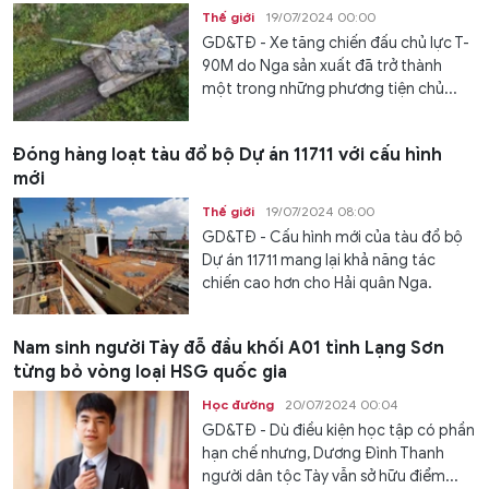
Thế giới
19/07/2024 00:00
GD&TĐ - Xe tăng chiến đấu chủ lực T-
90M do Nga sản xuất đã trở thành
một trong những phương tiện chủ...
Đóng hàng loạt tàu đổ bộ Dự án 11711 với cấu hình
mới
Thế giới
19/07/2024 08:00
GD&TĐ - Cấu hình mới của tàu đổ bộ
Dự án 11711 mang lại khả năng tác
chiến cao hơn cho Hải quân Nga.
Nam sinh người Tày đỗ đầu khối A01 tỉnh Lạng Sơn
từng bỏ vòng loại HSG quốc gia
Học đường
20/07/2024 00:04
GD&TĐ - Dù điều kiện học tập có phần
hạn chế nhưng, Dương Đình Thanh
người dân tộc Tày vẫn sở hữu điểm...