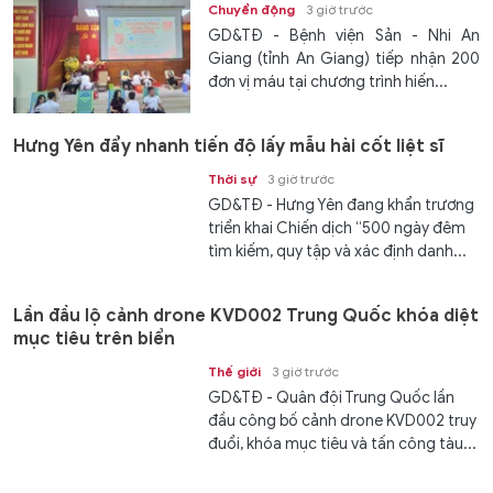
Chuyển động
3 giờ trước
GD&TĐ - Bệnh viện Sản - Nhi An
Giang (tỉnh An Giang) tiếp nhận 200
đơn vị máu tại chương trình hiến...
Hưng Yên đẩy nhanh tiến độ lấy mẫu hài cốt liệt sĩ
Thời sự
3 giờ trước
GD&TĐ - Hưng Yên đang khẩn trương
triển khai Chiến dịch “500 ngày đêm
tìm kiếm, quy tập và xác định danh...
Lần đầu lộ cảnh drone KVD002 Trung Quốc khóa diệt
mục tiêu trên biển
Thế giới
3 giờ trước
GD&TĐ - Quân đội Trung Quốc lần
đầu công bố cảnh drone KVD002 truy
đuổi, khóa mục tiêu và tấn công tàu...