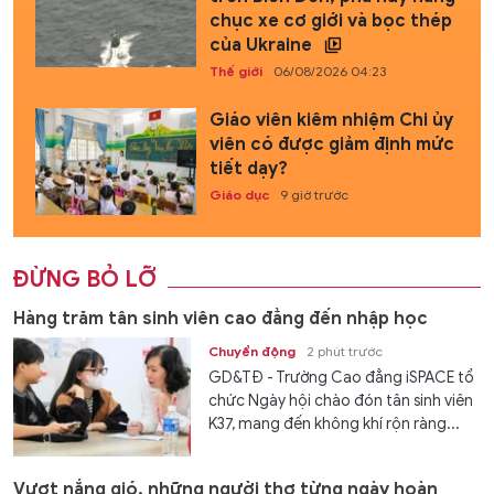
chục xe cơ giới và bọc thép
của Ukraine
Thế giới
06/08/2026 04:23
Giáo viên kiêm nhiệm Chi ủy
viên có được giảm định mức
tiết dạy?
Giáo dục
9 giờ trước
ĐỪNG BỎ LỠ
Hàng trăm tân sinh viên cao đẳng đến nhập học
Chuyển động
2 phút trước
GD&TĐ - Trường Cao đẳng iSPACE tổ
chức Ngày hội chào đón tân sinh viên
K37, mang đến không khí rộn ràng...
Vượt nắng gió, những người thợ từng ngày hoàn