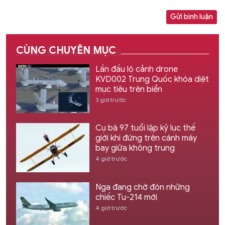
Gửi bình luận
CÙNG CHUYÊN MỤC
Lần đầu lộ cảnh drone
KVD002 Trung Quốc khóa diệt
mục tiêu trên biển
3 giờ trước
Cụ bà 97 tuổi lập kỷ lục thế
giới khi đứng trên cánh máy
bay giữa không trung
4 giờ trước
Nga đang chờ đón những
chiếc Tu-214 mới
4 giờ trước