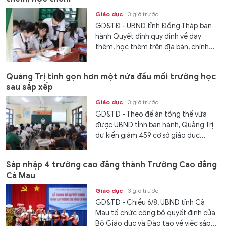
Giáo dục
3 giờ trước
GD&TĐ - UBND tỉnh Đồng Tháp ban
hành Quyết định quy định về dạy
thêm, học thêm trên địa bàn, chính...
Quảng Trị tinh gọn hơn một nửa đầu mối trường học
sau sắp xếp
Giáo dục
3 giờ trước
GD&TĐ - Theo đề án tổng thể vừa
được UBND tỉnh ban hành, Quảng Trị
dự kiến giảm 459 cơ sở giáo dục...
Sáp nhập 4 trường cao đẳng thành Trường Cao đẳng
Cà Mau
Giáo dục
3 giờ trước
GD&TĐ - Chiều 6/8, UBND tỉnh Cà
Mau tổ chức công bố quyết định của
Bộ Giáo dục và Đào tạo về việc sáp...