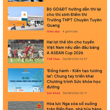
Bộ GD&ĐT hướng dẫn thi lại
cho thí sinh Điểm thi
Trường THPT Chuyên Tuyên
Quang
Giáo dục
4 giờ trước
Hai lợi thế lớn cho tuyển
Việt Nam nếu dẫn đầu bảng
A ASEAN Cup 2026
Thể thao
06/08/2026 02:57
'Đồng hành - Kiến tạo tương
lai': Chung tay triển khai
Chương trình Sức khỏe học
đường
Sức khoẻ
06/08/2026 02:11
Hỏa lực Nga xóa sổ xuồng
trên Biển Đen, phá hủy hàng