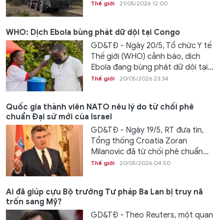
Thế giới
21/05/2026 12:00
WHO: Dịch Ebola bùng phát dữ dội tại Congo
GD&TĐ - Ngày 20/5, Tổ chức Y tế
Thế giới (WHO) cảnh báo, dịch
Ebola đang bùng phát dữ dội tại...
Thế giới
20/05/2026 23:34
Quốc gia thành viên NATO nêu lý do từ chối phê
chuẩn Đại sứ mới của Israel
GD&TĐ - Ngày 19/5, RT đưa tin,
Tổng thống Croatia Zoran
Milanovic đã từ chối phê chuẩn...
Thế giới
20/05/2026 04:50
Ai đã giúp cựu Bộ trưởng Tư pháp Ba Lan bị truy nã
trốn sang Mỹ?
GD&TĐ - Theo Reuters, một quan