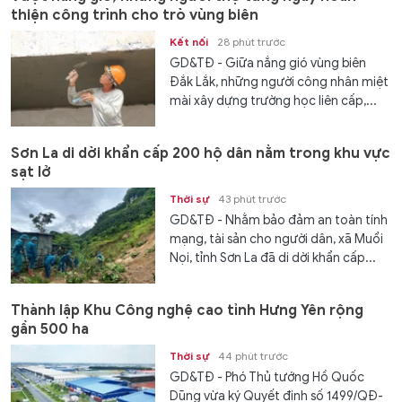
thiện công trình cho trò vùng biên
Kết nối
28 phút trước
GD&TĐ - Giữa nắng gió vùng biên
Đắk Lắk, những người công nhân miệt
mài xây dựng trường học liên cấp,...
Sơn La di dời khẩn cấp 200 hộ dân nằm trong khu vực
sạt lở
Thời sự
43 phút trước
GD&TĐ - Nhằm bảo đảm an toàn tính
mạng, tài sản cho người dân, xã Muổi
Nọi, tỉnh Sơn La đã di dời khẩn cấp...
Thành lập Khu Công nghệ cao tỉnh Hưng Yên rộng
gần 500 ha
Thời sự
44 phút trước
GD&TĐ - Phó Thủ tướng Hồ Quốc
Dũng vừa ký Quyết định số 1499/QĐ-