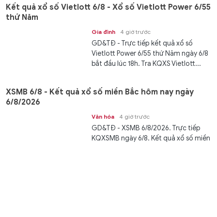
Kết quả xổ số Vietlott 6/8 - Xổ số Vietlott Power 6/55
thứ Năm
Gia đình
4 giờ trước
GD&TĐ - Trực tiếp kết quả xổ số
Vietlott Power 6/55 thứ Năm ngày 6/8
bắt đầu lúc 18h. Tra KQXS Vietlott...
XSMB 6/8 - Kết quả xổ số miền Bắc hôm nay ngày
6/8/2026
Văn hóa
4 giờ trước
GD&TĐ - XSMB 6/8/2026. Trực tiếp
KQXSMB ngày 6/8. Kết quả xổ số miền
Bắc thứ Năm ngày 6/8/2026 được...
Cụ bà 97 tuổi lập kỷ lục thế giới khi đứng trên cánh
máy bay giữa không trung
Thế giới
4 giờ trước
GD&TĐ - Bất chấp từng bị đột quỵ, cụ