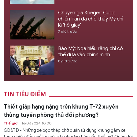
Chuyên gia Krieger: Cuộc
chiến Iran đã cho thấy Mỹ chỉ
là 'hổ giấy'
7 giờ trước
Báo Mỹ: Nga hiểu rằng chỉ có
thể dựa vào chính mình
8 giờ trước
TIN TIÊU ĐIỂM
Thiết giáp hạng nặng trên khung T-72 xuyên
thủng tuyến phòng thủ đối phương?
Thế giới
16/07/2024 10:00
GD&TĐ - Những xe bọc thép chở quân sử dụng khung gầm xe
tăng chiến đấu chủ lực có lẽ là phương tiện cần thiết với Quân đội