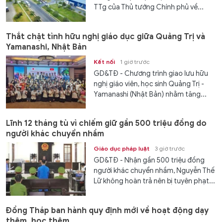
TTg của Thủ tướng Chính phủ về...
Thắt chặt tình hữu nghị giáo dục giữa Quảng Trị và
Yamanashi, Nhật Bản
Kết nối
1 giờ trước
GD&TĐ - Chương trình giao lưu hữu
nghị giáo viên, học sinh Quảng Trị -
Yamanashi (Nhật Bản) nhằm tăng...
Lĩnh 12 tháng tù vì chiếm giữ gần 500 triệu đồng do
người khác chuyển nhầm
Giáo dục pháp luật
3 giờ trước
GD&TĐ - Nhận gần 500 triệu đồng
người khác chuyển nhầm, Nguyễn Thế
Lữ không hoàn trả nên bị tuyên phạt...
Đồng Tháp ban hành quy định mới về hoạt động dạy
thêm, học thêm