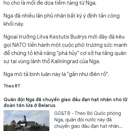
họ cho là mối đe dọa tiềm tàng từ Nga.
Nga đã nhiều lần phủ nhận bất kỳ ý định tấn công
khối này.
Ngoại trưởng Litva Kestutis Budrys mới đây đã kêu
gọi NATO tiến hành một cuộc phô trương sức mạnh
để chứng tỏ khả năng "phá hủy" cơ sở hạ tầng quân
sự tại vùng lãnh thổ Kaliningrad của Nga.
Nga mô tả bình luận này là "gần như điên rồ".
Theo RT
Quân đội Nga đã chuyển giao đầu đạn hạt nhân cho lữ
đoàn tên lửa ở Belarus
GD&TĐ - Theo Bộ Quốc phòng
Nga, quân đội nước này đã
chuyển giao đầu đạn hạt nhân...