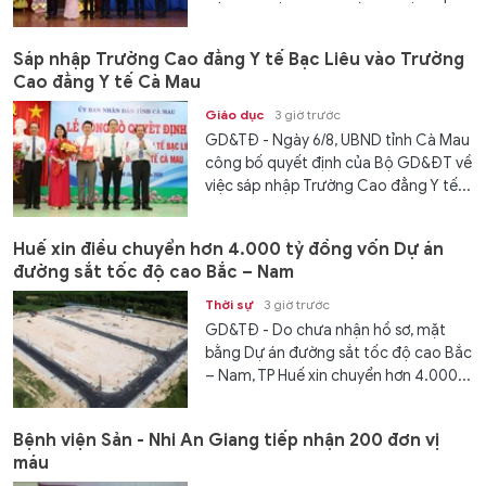
Sáp nhập Trường Cao đẳng Y tế Bạc Liêu vào Trường
Cao đẳng Y tế Cà Mau
Giáo dục
3 giờ trước
GD&TĐ - Ngày 6/8, UBND tỉnh Cà Mau
công bố quyết định của Bộ GD&ĐT về
việc sáp nhập Trường Cao đẳng Y tế...
Huế xin điều chuyển hơn 4.000 tỷ đồng vốn Dự án
đường sắt tốc độ cao Bắc – Nam
Thời sự
3 giờ trước
GD&TĐ - Do chưa nhận hồ sơ, mặt
bằng Dự án đường sắt tốc độ cao Bắc
– Nam, TP Huế xin chuyển hơn 4.000...
Bệnh viện Sản - Nhi An Giang tiếp nhận 200 đơn vị
máu