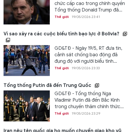
chức cấp cao trong chính quyền
Tổng thống Donald Trump đã...
Thế giới
19/05/2026 23:41
Vì sao xảy ra các cuộc biểu tình bạo lực ở Bolivia?
GD&TĐ - Ngày 19/5, RT đưa tin,
cảnh sát chống bạo động đã
đụng độ với người biểu tình...
Thế giới
19/05/2026 23:33
Tổng thống Putin đã đến Trung Quốc
GD&TĐ - Tổng thống Nga
Vladimir Putin đã đến Bắc Kinh
trong chuyến thăm chính thức...
Thế giới
19/05/2026 23:29
Iran nêu tên quốc gia họ muốn chuyển giao kho vũ