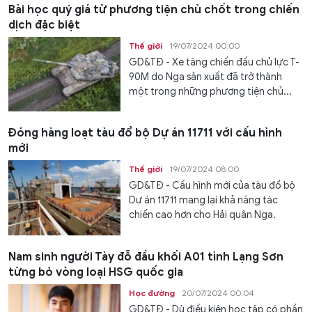
Bài học quý giá từ phương tiện chủ chốt trong chiến
dịch đặc biệt
Thế giới
19/07/2024 00:00
GD&TĐ - Xe tăng chiến đấu chủ lực T-
90M do Nga sản xuất đã trở thành
một trong những phương tiện chủ...
Đóng hàng loạt tàu đổ bộ Dự án 11711 với cấu hình
mới
Thế giới
19/07/2024 08:00
GD&TĐ - Cấu hình mới của tàu đổ bộ
Dự án 11711 mang lại khả năng tác
chiến cao hơn cho Hải quân Nga.
Nam sinh người Tày đỗ đầu khối A01 tỉnh Lạng Sơn
từng bỏ vòng loại HSG quốc gia
Học đường
20/07/2024 00:04
GD&TĐ - Dù điều kiện học tập có phần