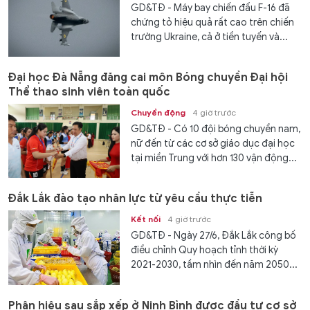
GD&TĐ - Máy bay chiến đấu F-16 đã
chứng tỏ hiệu quả rất cao trên chiến
trường Ukraine, cả ở tiền tuyến và...
Đại học Đà Nẵng đăng cai môn Bóng chuyền Đại hội
Thể thao sinh viên toàn quốc
Chuyển động
4 giờ trước
GD&TĐ - Có 10 đội bóng chuyền nam,
nữ đến từ các cơ sở giáo dục đại học
tại miền Trung với hơn 130 vận động...
Đắk Lắk đào tạo nhân lực từ yêu cầu thực tiễn
Kết nối
4 giờ trước
GD&TĐ - Ngày 27/6, Đắk Lắk công bố
điều chỉnh Quy hoạch tỉnh thời kỳ
2021-2030, tầm nhìn đến năm 2050...
Phân hiệu sau sắp xếp ở Ninh Bình được đầu tư cơ sở