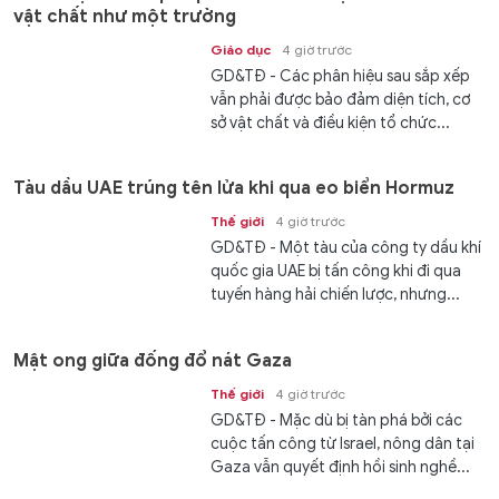
vật chất như một trường
Giáo dục
4 giờ trước
GD&TĐ - Các phân hiệu sau sắp xếp
vẫn phải được bảo đảm diện tích, cơ
sở vật chất và điều kiện tổ chức...
Tàu dầu UAE trúng tên lửa khi qua eo biển Hormuz
Thế giới
4 giờ trước
GD&TĐ - Một tàu của công ty dầu khí
quốc gia UAE bị tấn công khi đi qua
tuyến hàng hải chiến lược, nhưng...
Mật ong giữa đống đổ nát Gaza
Thế giới
4 giờ trước
GD&TĐ - Mặc dù bị tàn phá bởi các
cuộc tấn công từ Israel, nông dân tại
Gaza vẫn quyết định hồi sinh nghề...