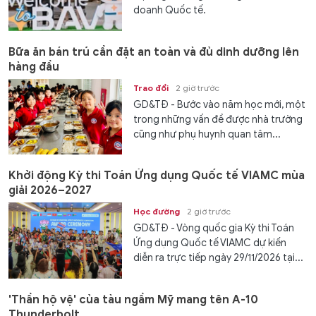
doanh Quốc tế.
Bữa ăn bán trú cần đặt an toàn và đủ dinh dưỡng lên
hàng đầu
Trao đổi
2 giờ trước
GD&TĐ - Bước vào năm học mới, một
trong những vấn đề được nhà trường
cũng như phụ huynh quan tâm...
Khởi động Kỳ thi Toán Ứng dụng Quốc tế VIAMC mùa
giải 2026–2027
Học đường
2 giờ trước
GD&TĐ - Vòng quốc gia Kỳ thi Toán
Ứng dụng Quốc tế VIAMC dự kiến
diễn ra trực tiếp ngày 29/11/2026 tại...
'Thần hộ vệ' của tàu ngầm Mỹ mang tên A-10
Thunderbolt