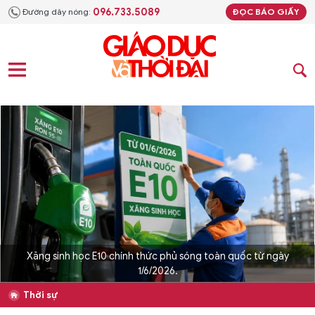
096.733.5089
Đường dây nóng:
ĐỌC BÁO GIẤY
Xăng sinh học E10 chính thức phủ sóng toàn quốc từ ngày
1/6/2026.
Thời sự