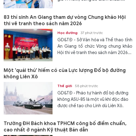
83 thí sinh An Giang tham dự vòng Chung khảo Hội
thi vẽ tranh theo sách năm 2026
Học đường
37 phút trước
GD&TĐ - Sở Văn hóa và Thể thao tỉnh
An Giang tổ chức Vòng chung khảo
Hội thi vẽ tranh theo sách năm 2026...
Một 'quái thú' hiếm có của Lực lượng Đổ bộ đường
không Liên Xô
Thế giới
58 phút trước
GD&TĐ - Pháo tự hành đổ bộ đường
không ASU-85 là một vũ khí độc đáo
được chế tạo cho Lính dù Liên Xô.
Trường ĐH Bách khoa TPHCM công bố điểm chuẩn,
cao nhất ở ngành Kỹ thuật Bán dẫn