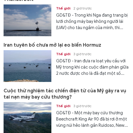
Thế giới
2 giờ trước
GD&TĐ - Trong khi Nga đang trang bị
lưới chống máy bay không người lái
(UAV) cho tàu ngầm của mình, thì...
Iran tuyên bố chưa mở lại eo biển Hormuz
Thế giới
3 giờ trước
GD&TĐ - Iran đưa ra loạt yêu cầu với
Mỹ trong khi các cuộc đàm phán giữa
2 nước được cho là đã đạt một số...
Cuộc thử nghiệm tác chiến điện tử của Mỹ gây ra vụ
tai nạn máy bay cứu thương?
Thế giới
3 giờ trước
GD&TĐ - Một máy bay cứu thương
Beechcraft King Air 90 đã bị rơi ở một
vùng núi hẻo lánh gần Ruidoso, New...