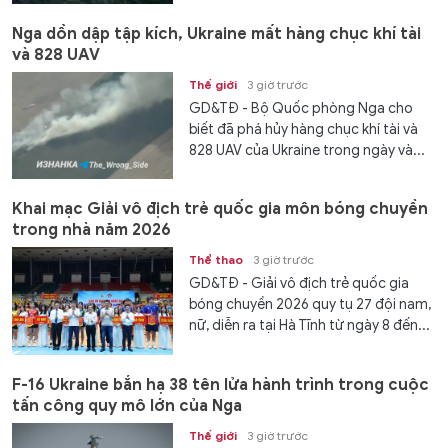
Nga dồn dập tập kích, Ukraine mất hàng chục khí tài
và 828 UAV
Thế giới
3 giờ trước
GD&TĐ - Bộ Quốc phòng Nga cho
biết đã phá hủy hàng chục khí tài và
828 UAV của Ukraine trong ngày và...
Khai mạc Giải vô địch trẻ quốc gia môn bóng chuyền
trong nhà năm 2026
Thể thao
3 giờ trước
GD&TĐ - Giải vô địch trẻ quốc gia
bóng chuyền 2026 quy tụ 27 đội nam,
nữ, diễn ra tại Hà Tĩnh từ ngày 8 đến...
F-16 Ukraine bắn hạ 38 tên lửa hành trình trong cuộc
tấn công quy mô lớn của Nga
Thế giới
3 giờ trước