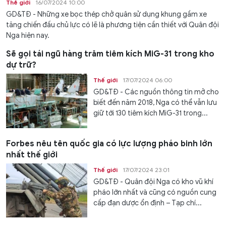
Thế giới
16/07/2024 10:00
GD&TĐ - Những xe bọc thép chở quân sử dụng khung gầm xe
tăng chiến đấu chủ lực có lẽ là phương tiện cần thiết với Quân đội
Nga hiện nay.
Sẽ gọi tái ngũ hàng trăm tiêm kích MiG-31 trong kho
dự trữ?
Thế giới
17/07/2024 06:00
GD&TĐ - Các nguồn thông tin mở cho
biết đến năm 2018, Nga có thể vẫn lưu
giữ tới 130 tiêm kích MiG-31 trong...
Forbes nêu tên quốc gia có lực lượng pháo binh lớn
nhất thế giới
Thế giới
17/07/2024 23:01
GD&TĐ - Quân đội Nga có kho vũ khí
pháo lớn nhất và cũng có nguồn cung
cấp đạn dược ổn định – Tạp chí...