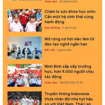
Giáo dục
50 phút trước
Chăm lo sức khỏe học sinh:
Cần một hệ sinh thái cùng
hành động
Học đường
5 giờ trước
Mở rộng cơ hội việc làm từ
đào tạo nghề ngắn hạn
Kết nối
6 giờ trước
Ninh Bình sắp xếp trường
học, hơn 9.000 người chịu
tác động
Giáo dục
08/08/2026 14:34
Truyền thông Indonesia
thừa nhận đội nhà tụt hậu
so với Việt Nam, Thái Lan