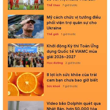
Thể thao
7 giờ trước
Mỹ cách chức vị tướng điều
phối viện trợ quân sự cho
Ukraine
Thế giới
1 giờ trước
Khởi động Kỳ thi Toán Ứng
dụng Quốc tế VIAMC mùa
giải 2026–2027
Học đường
2 giờ trước
8 lợi ích sức khỏe của trái
cam bạn chưa bao giờ biết
Sức khoẻ
7 giờ trước
Video bão Dolphin quét qua
Nhật Bản, hơn 50.000 tòa