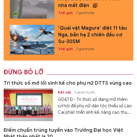
nhà mất điện
Thế giới
7 giờ trước
‘Quái vật Magura’ diệt 11 tàu
Nga, bắn hạ 2 chiến đấu cơ
Su-30SM
Thế giới
7 giờ trước
ĐỪNG BỎ LỠ
Tri thức số mở lối sinh kế cho phụ nữ DTTS vùng cao
Kết nối
9 phút trước
GD&TĐ - Tri thức số đang mở thêm
cơ hội để phụ nữ dân tộc thiểu số Lào
Cai phát triển sinh kế, nâng cao thu...
Điểm chuẩn trúng tuyển vào Trường Đại học Việt
Nhật thấp nhất là 20