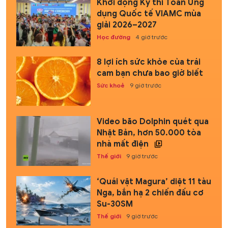
Khởi động Kỳ thi Toán Ứng
dụng Quốc tế VIAMC mùa
giải 2026–2027
Học đường
4 giờ trước
8 lợi ích sức khỏe của trái
cam bạn chưa bao giờ biết
Sức khoẻ
9 giờ trước
Video bão Dolphin quét qua
Nhật Bản, hơn 50.000 tòa
nhà mất điện
Thế giới
9 giờ trước
‘Quái vật Magura’ diệt 11 tàu
Nga, bắn hạ 2 chiến đấu cơ
Su-30SM
Thế giới
9 giờ trước