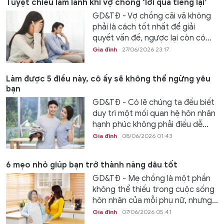
Tuyệt chiêu làm lành khi vợ chồng ‘lời qua tiếng lại’
GD&TĐ - Vợ chồng cãi vã không
phải là cách tốt nhất để giải
quyết vấn đề, ngược lại còn có...
Gia đình
27/06/2026 23:17
Làm được 5 điều này, cô ấy sẽ không thể ngừng yêu
bạn
GD&TĐ - Có lẽ chúng ta đều biết
duy trì một mối quan hệ hôn nhân
hạnh phúc không phải điều dễ...
Gia đình
08/06/2026 01:43
6 mẹo nhỏ giúp bạn trở thành nàng dâu tốt
GD&TĐ - Mẹ chồng là một phần
không thể thiếu trong cuộc sống
hôn nhân của mỗi phụ nữ, nhưng...
Gia đình
07/06/2026 05:41