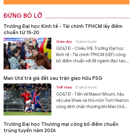
ĐỪNG BỎ LỠ
Trường Đại học Kinh tế - Tài chính TPHCM lấy điểm
chuẩn từ 15-20
Giáo dục
13 phút trước
GD&TĐ - Chiều 9/8, Trường Đại học
Kinh tế - Tài chính TPHCM (UEF) công
bố điểm chuẩn với 38 ngành đào tạo...
Man Utd trả giá đắt sau trận giao hữu PSG
Thể thao
21 phút trước
GD&TĐ - Tiền vệ Mason Mount, hậu
vệ Luke Shaw và thủ môn Tom Heaton
cùng dính chấn thương khi Man Utd...
Trường Đại học Thương mại công bố điểm chuẩn
trúng tuyển năm 2026