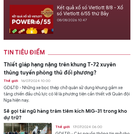
Kết quả xổ số Vietlott 8/8 - Xổ
số Vietlott 6/55 thứ Bảy
08/08/2026 10:47
TIN TIÊU ĐIỂM
Thiết giáp hạng nặng trên khung T-72 xuyên
thủng tuyến phòng thủ đối phương?
Thế giới
16/07/2024 10:00
GD&TĐ - Những xe bọc thép chở quân sử dụng khung gầm xe
tăng chiến đấu chủ lực có lẽ là phương tiện cần thiết với Quân đội
Nga hiện nay.
Sẽ gọi tái ngũ hàng trăm tiêm kích MiG-31 trong kho
dự trữ?
Thế giới
17/07/2024 06:00
GD&TĐ - Các nguồn thông tin mở cho