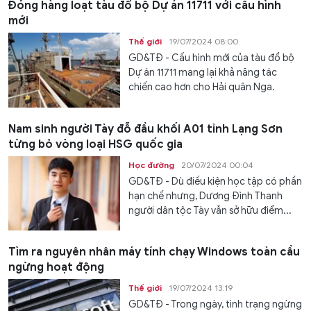
Đóng hàng loạt tàu đổ bộ Dự án 11711 với cấu hình
mới
Thế giới
19/07/2024 08:00
GD&TĐ - Cấu hình mới của tàu đổ bộ
Dự án 11711 mang lại khả năng tác
chiến cao hơn cho Hải quân Nga.
Nam sinh người Tày đỗ đầu khối A01 tỉnh Lạng Sơn
từng bỏ vòng loại HSG quốc gia
Học đường
20/07/2024 00:04
GD&TĐ - Dù điều kiện học tập có phần
hạn chế nhưng, Dương Đình Thanh
người dân tộc Tày vẫn sở hữu điểm...
Tìm ra nguyên nhân máy tính chạy Windows toàn cầu
ngừng hoạt động
Thế giới
19/07/2024 13:19
GD&TĐ - Trong ngày, tình trạng ngừng