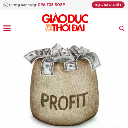
096.733.5089
Đường dây nóng:
ĐỌC BÁO GIẤY