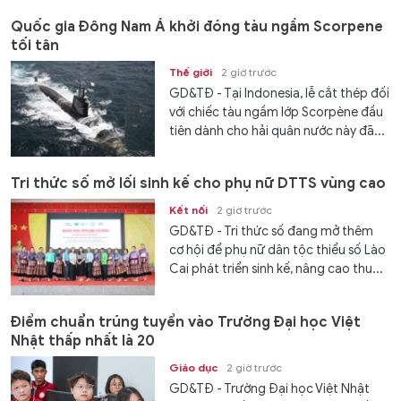
Quốc gia Đông Nam Á khởi đóng tàu ngầm Scorpene
tối tân
Thế giới
2 giờ trước
GD&TĐ - Tại Indonesia, lễ cắt thép đối
với chiếc tàu ngầm lớp Scorpène đầu
tiên dành cho hải quân nước này đã...
Tri thức số mở lối sinh kế cho phụ nữ DTTS vùng cao
Kết nối
2 giờ trước
GD&TĐ - Tri thức số đang mở thêm
cơ hội để phụ nữ dân tộc thiểu số Lào
Cai phát triển sinh kế, nâng cao thu...
Điểm chuẩn trúng tuyển vào Trường Đại học Việt
Nhật thấp nhất là 20
Giáo dục
2 giờ trước
GD&TĐ - Trường Đại học Việt Nhật