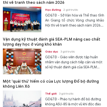
thi vẽ tranh theo sách năm 2026
Học đường
2 giờ trước
GD&TĐ - Sở Văn hóa và Thể thao tỉnh
An Giang tổ chức Vòng chung khảo
Hội thi vẽ tranh theo sách năm 2026...
Vận dụng kỹ thuật đánh giá SEA-PLM nâng cao chất
lượng dạy học ở vùng khó khăn
Giáo dục
3 giờ trước
GD&TĐ - Giáo viên được tập huấn
nhằm vận dụng cách tiếp cận và một
số kỹ thuật đánh giá của SEA-PLM...
Một 'quái thú' hiếm có của Lực lượng Đổ bộ đường
không Liên Xô
Thế giới
3 giờ trước
GD&TĐ - Pháo tự hành đổ bộ đường
không ASU-85 là một vũ khí độc đáo