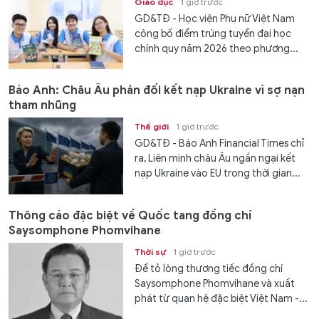
Giáo dục
1 giờ trước
GD&TĐ - Học viện Phụ nữ Việt Nam
công bố điểm trúng tuyển đại học
chính quy năm 2026 theo phương...
Báo Anh: Châu Âu phản đối kết nạp Ukraine vì sợ nạn
tham nhũng
Thế giới
1 giờ trước
GD&TĐ - Báo Anh Financial Times chỉ
ra, Liên minh châu Âu ngần ngại kết
nạp Ukraine vào EU trong thời gian...
Thông cáo đặc biệt về Quốc tang đồng chí
Saysomphone Phomvihane
Thời sự
1 giờ trước
Để tỏ lòng thương tiếc đồng chí
Saysomphone Phomvihane và xuất
phát từ quan hệ đặc biệt Việt Nam -...