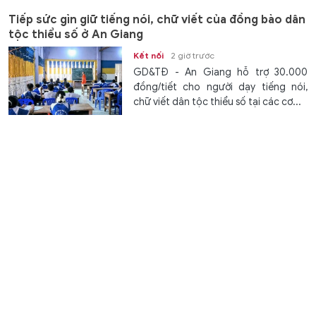
Tiếp sức gìn giữ tiếng nói, chữ viết của đồng bào dân
tộc thiểu số ở An Giang
Kết nối
2 giờ trước
GD&TĐ - An Giang hỗ trợ 30.000
đồng/tiết cho người dạy tiếng nói,
chữ viết dân tộc thiểu số tại các cơ...
Hưng Yên hoàn thành lấy mẫu gần 2.000 mộ liệt sĩ
chưa xác định danh tính
Thời sự
2 giờ trước
GD&TĐ - Tỉnh Hưng Yên đã khai quật,
lấy mẫu 1.981/4.353 mộ liệt sĩ chưa xác
định danh tính, đẩy nhanh tiến độ...
XSMN 8/8 - Kết quả xổ số miền Nam hôm nay ngày
8/8/2026
Văn hóa
2 giờ trước