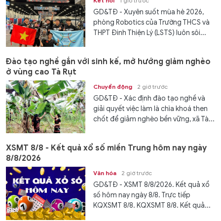
Kết nối
1 giờ trước
GD&TĐ - ​​Xuyên suốt mùa hè 2026,
phòng Robotics của Trường THCS và
THPT Đinh Thiện Lý (LSTS) luôn sôi...
Đào tạo nghề gắn với sinh kế, mở hướng giảm nghèo
ở vùng cao Tà Rụt
Chuyển động
2 giờ trước
GD&TĐ - Xác định đào tạo nghề và
giải quyết việc làm là chìa khoá then
chốt để giảm nghèo bền vững, xã Tà...
XSMT 8/8 - Kết quả xổ số miền Trung hôm nay ngày
8/8/2026
Văn hóa
2 giờ trước
GD&TĐ - XSMT 8/8/2026. Kết quả xổ
số hôm nay ngày 8/8. Trực tiếp
KQXSMT 8/8. KQXSMT 8/8. Kết quả...