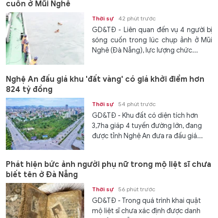
cuốn ở Mũi Nghê
Thời sự
42 phút trước
GD&TĐ - Liên quan đến vụ 4 người bị
sóng cuốn trong lúc chụp ảnh ở Mũi
Nghê (Đà Nẵng), lực lượng chức...
Nghệ An đấu giá khu 'đất vàng' có giá khởi điểm hơn
824 tỷ đồng
Thời sự
54 phút trước
GD&TĐ - Khu đất có diện tích hơn
3,7ha giáp 4 tuyến đường lớn, đang
được tỉnh Nghệ An đưa ra đấu giá...
Phát hiện bức ảnh người phụ nữ trong mộ liệt sĩ chưa
biết tên ở Đà Nẵng
Thời sự
56 phút trước
GD&TĐ - Trong quá trình khai quật
mộ liệt sĩ chưa xác định được danh