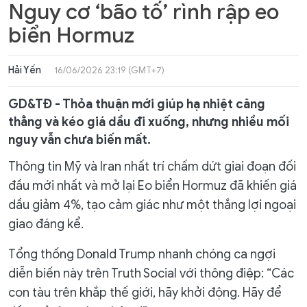
Nguy cơ ‘bão tố’ rình rập eo
biển Hormuz
Hải Yến
16/06/2026 23:19 (GMT+7)
GD&TĐ - Thỏa thuận mới giúp hạ nhiệt căng
thẳng và kéo giá dầu đi xuống, nhưng nhiều mối
nguy vẫn chưa biến mất.
Thông tin Mỹ và Iran nhất trí chấm dứt giai đoạn đối
đầu mới nhất và mở lại Eo biển Hormuz đã khiến giá
dầu giảm 4%, tạo cảm giác như một thắng lợi ngoại
giao đáng kể.
Tổng thống Donald Trump nhanh chóng ca ngợi
diễn biến này trên Truth Social với thông điệp: “Các
con tàu trên khắp thế giới, hãy khởi động. Hãy để