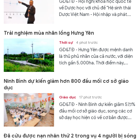
GD&TĐ - Hội nghị khoa học quốc tế
về Dược học với chủ đề "Hệ sinh thái
Dược Việt Nam - Hội nhập và phát...
Trải nghiệm mùa nhãn lồng Hưng Yên
Thời sự
4 phút trước
GD&TĐ - Hưng Yên được mệnh danh
là thủ phủ nhãn của cả nước, với diện
tích gần 5.000ha. Thời điểm này,...
Ninh Bình dự kiến giảm hơn 800 đầu mối cơ sở giáo
dục
Giáo dục
17 phút trước
GD&TĐ - Ninh Bình dự kiến giảm 57,1%
đầu mối cơ sở giáo dục, song các cơ
sở dạy học hiện có về cơ bản được...
Đã cứu được nạn nhân thứ 2 trong vụ 4 người bị sóng