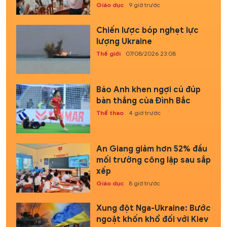
Giáo dục
9 giờ trước
Chiến lược bóp nghẹt lực
lượng Ukraine
Thế giới
07/08/2026 23:08
Báo Anh khen ngợi cú đúp
bàn thắng của Đình Bắc
Thể thao
4 giờ trước
An Giang giảm hơn 52% đầu
mối trường công lập sau sắp
xếp
Giáo dục
8 giờ trước
Xung đột Nga-Ukraine: Bước
ngoặt khốn khổ đối với Kiev