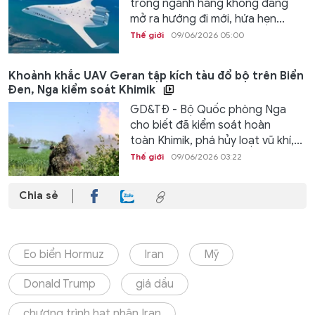
trong ngành hàng không đang
mở ra hướng đi mới, hứa hẹn...
Thế giới
09/06/2026 05:00
Khoảnh khắc UAV Geran tập kích tàu đổ bộ trên Biển
Đen, Nga kiểm soát Khimik
GD&TĐ - Bộ Quốc phòng Nga
cho biết đã kiểm soát hoàn
toàn Khimik, phá hủy loạt vũ khí,...
Thế giới
09/06/2026 03:22
Chia sẻ
Eo biển Hormuz
Iran
Mỹ
Donald Trump
giá dầu
chương trình hạt nhân Iran