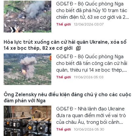
GD&TĐ - Bộ Quốc phòng Nga
cho biết đã phá hủy 10 trạm tác
chiến điện tử, 63 xe cơ giới và 2...
Thế giới
12/06/2026 03:07
Hỏa lực trút xuống căn cứ hải quân Ukraine, xóa sổ
14 xe bọc thép, 82 xe cơ giới
GD&TĐ - Bộ Quốc phòng Nga
cho biết đã tấn công căn cứ hải
quân, thiêu rụi 14 xe bọc thép,...
Thế giới
11/06/2026 05:03
Ông Zelensky nêu điều kiện đáng chú ý cho các cuộc
đàm phán với Nga
GD&TĐ - Nhà lãnh đạo Ukraine
đưa ra quan điểm mới về vai trò
của châu Âu, trong bối cảnh...
Thế giới
10/06/2026 05:30