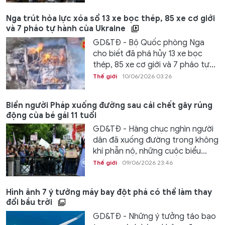
Nga trút hỏa lực xóa sổ 13 xe bọc thép, 85 xe cơ giới
và 7 pháo tự hành của Ukraine
GD&TĐ - Bộ Quốc phòng Nga
cho biết đã phá hủy 13 xe bọc
thép, 85 xe cơ giới và 7 pháo tự...
Thế giới
10/06/2026 03:26
Biển người Pháp xuống đường sau cái chết gây rúng
động của bé gái 11 tuổi
GD&TĐ - Hàng chục nghìn người
dân đã xuống đường trong không
khí phẫn nộ, những cuộc biểu...
Thế giới
09/06/2026 23:46
Hình ảnh 7 ý tưởng máy bay đột phá có thể làm thay
đổi bầu trời
GD&TĐ - Những ý tưởng táo bạo