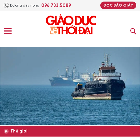
096.733.5089
Đường dây nóng:
ĐỌC BÁO GIẤY
Thế giới