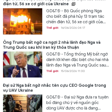
điện tử, 56 xe cơ giới của Ukraine
GD&TĐ - Bộ Quốc phòng Nga
cho biết đã phá hủy 13 trạm tác
chiến điện tử, 56 xe cơ giới của...
Thế giới
16/06/2026 04:17
Ông Trump bất ngờ ca ngợi 2 nhà lãnh đạo Nga và
Trung Quốc sau khi Iran ký thỏa thuận
GD&TĐ - Tổng thống Mỹ bất ngờ
dành lời khen đặc biệt cho hai nhà
lãnh đạo Nga và Trung Quốc sau...
Thế giới
15/06/2026 11:00
Đại sứ Nga bất ngờ nhắc tên cựu CEO Google trong
vụ UAV Ukraine
GD&TĐ - Đại sứ Nga đưa ra tuyên
bố đáng chú ý về nguồn gốc
dòng UAV được cho là đang...