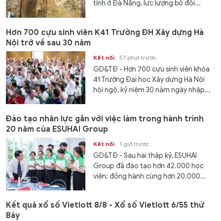
tính ở Đà Nẵng, lực lượng bộ đội...
Hơn 700 cựu sinh viên K41 Trường ĐH Xây dựng Hà
Nội trở về sau 30 năm
Kết nối
57 phút trước
GD&TĐ - Hơn 700 cựu sinh viên khóa
41 Trường Đại học Xây dựng Hà Nội
hội ngộ, kỷ niệm 30 năm ngày nhập...
Đào tạo nhân lực gắn với việc làm trong hành trình
20 năm của ESUHAI Group
Kết nối
1 giờ trước
GD&TĐ - Sau hai thập kỷ, ESUHAI
Group đã đào tạo hơn 42.000 học
viên; đồng hành cùng hơn 20.000...
Kết quả xổ số Vietlott 8/8 - Xổ số Vietlott 6/55 thứ
Bảy