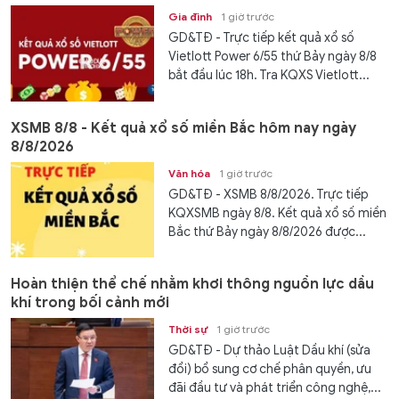
Gia đình
1 giờ trước
GD&TĐ - Trực tiếp kết quả xổ số
Vietlott Power 6/55 thứ Bảy ngày 8/8
bắt đầu lúc 18h. Tra KQXS Vietlott...
XSMB 8/8 - Kết quả xổ số miền Bắc hôm nay ngày
8/8/2026
Văn hóa
1 giờ trước
GD&TĐ - XSMB 8/8/2026. Trực tiếp
KQXSMB ngày 8/8. Kết quả xổ số miền
Bắc thứ Bảy ngày 8/8/2026 được...
Hoàn thiện thể chế nhằm khơi thông nguồn lực dầu
khí trong bối cảnh mới
Thời sự
1 giờ trước
GD&TĐ - Dự thảo Luật Dầu khí (sửa
đổi) bổ sung cơ chế phân quyền, ưu
đãi đầu tư và phát triển công nghệ,...