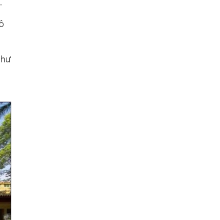
…
ô
như