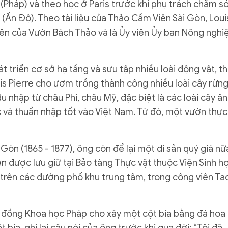
n (Pháp) và theo học ở Paris trước khi phụ trách chăm s
 (Ấn Độ). Theo tài liệu của Thảo Cầm Viên Sài Gòn, Loui
ên của Vườn Bách Thảo và là Ủy viên Ủy ban Nông nghi
 triển cơ sở hạ tầng và sưu tập nhiều loài động vật, t
ouis Pierre cho ươm trồng thành công nhiều loài cây rừng
u nhập từ châu Phi, châu Mỹ, đặc biệt là các loài cây ăn
 và thuần nhập tốt vào Việt Nam. Từ đó, một vườn thực
òn (1865 - 1877), ông còn để lại một di sản quý giá nữ
ện được lưu giữ tại Bảo tàng Thực vật thuộc Viện Sinh h
 trên các đường phố khu trung tâm, trong công viên Ta
ội đồng Khoa học Pháp cho xây một cột bia bằng đá hoa