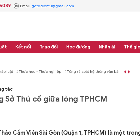
.5089
Email:
gdtddientu@gmail.com
uật
Kết nối
Trao đổi
Học đường
Nhân ái
Thế giớ
áp luật
#Thực học - Thực nghiệp
#Tổng rà soát hệ thống văn bản quy phạm 
ng tác
g Sở Thú cổ giữa lòng TPHCM
hảo Cầm Viên Sài Gòn (Quận 1, TPHCM) là một tron