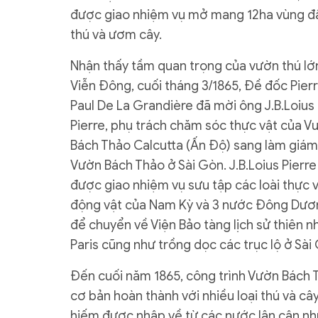
được giao nhiệm vụ mở mang 12ha vùng đấ
thú và ươm cây.
Nhận thấy tầm quan trọng của vườn thú lớ
Viễn Đông, cuối tháng 3/1865, Đề đốc Pier
Paul De La Grandière đã mời ông J.B.Loius
Pierre, phụ trách chăm sóc thực vật của V
Bách Thảo Calcutta (Ấn Độ) sang làm giá
Vườn Bách Thảo ở Sài Gòn. J.B.Loius Pierre
được giao nhiệm vụ sưu tập các loài thực v
động vật của Nam Kỳ và 3 nước Đông Dươ
để chuyển về Viện Bảo tàng lịch sử thiên n
Paris cũng như trồng dọc các trục lộ ở Sài
Đến cuối năm 1865, công trình Vườn Bách 
cơ bản hoàn thành với nhiều loại thú và câ
hiếm được nhập về từ các nước lân cận nh