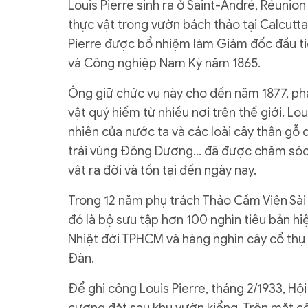
Louis Pierre sinh ra ở Saint-André, Réunio
thực vật trong vườn bách thảo tại Calcutta
Pierre được bổ nhiệm làm Giám đốc đầu ti
và Công nghiệp Nam Kỳ năm 1865.
Ông giữ chức vụ này cho đến năm 1877, phát
vật quý hiếm từ nhiều nơi trên thế giới. L
nhiên của nước ta và các loài cây thân gỗ d
trái vùng Đông Dương... đã được chăm sóc
vật ra đời và tồn tại đến ngày nay.
Trong 12 năm phụ trách Thảo Cầm Viên Sài G
đó là bộ sưu tập hơn 100 nghìn tiêu bản hi
Nhiệt đới TPHCM và hàng nghìn cây cổ thụ
Đàn.
Để ghi công Louis Pierre, tháng 2/1933, H