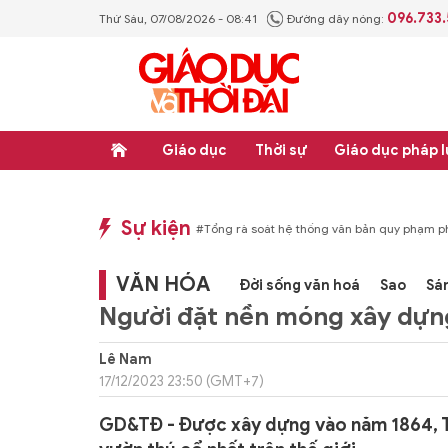
096.733
Thứ Sáu, 07/08/2026 - 08:41
Đường dây nóng:
Giáo dục
Thời sự
Giáo dục pháp l
Sự kiện
p luật
#Thực học - Thực nghiệp
#Tổng rà soát hệ thống văn bản quy phạm ph
VĂN HÓA
Đời sống văn hoá
Sao
Sá
Người đặt nền móng xây dựn
Lê Nam
17/12/2023 23:50 (GMT+7)
GD&TĐ - Được xây dựng vào năm 1864, T