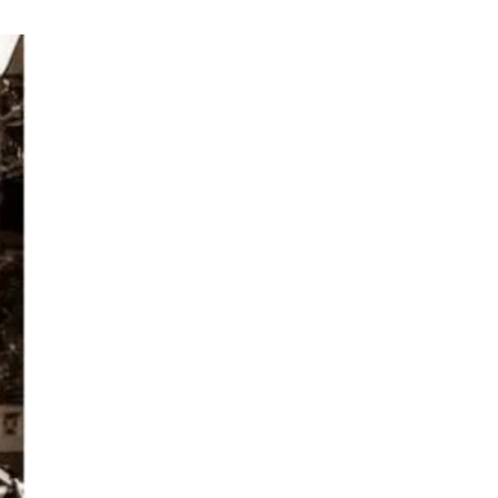
Vách ngăn vệ sinh Hải Phòng
giá rẻ
song chắn rác
Ra hàng
Chung cư Noble Crystal Long Biên
Việt Hưng
Mẫu
thiết kế biệt thự 4 tầng
đẹp
Dự án The Global City