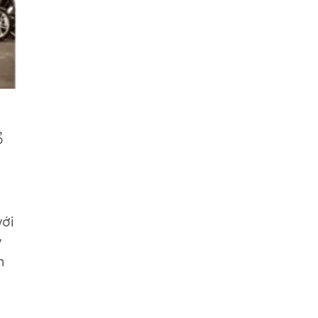
ổ
với
y
n