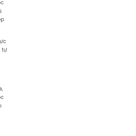
óc
s
ệp
hực
 tự
a,
ọc
o