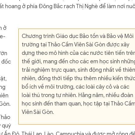
t hoang ở phía Đông Bắc rạch Thị Nghè để làm nơi nuô
n ở
Chương trình Giáo dục Bảo tồn và Bảo vệ Môi
re-
trường tại Thảo Cầm Viên Sài Gòn được xây
dựng theo mô hình của các nước tiên tiến trê
ườn
thế giới, mang đến cho các em học sinh nhữn
m đốc
trải nghiệm trực quan, sinh động nhất về thiê
nhiên, đồng thời tiếp thu thêm nhiều kiến thứ
ật,
bổ ích về môi trường, các loài cây cỏ và các
ng
loài thú trong tự nhiên. Hằng năm, nhiều đoàn
hiên
học sinh đến tham quan, học tập tại Thảo Cầ
 Gòn.
Viên Sài Gòn.
Thảo
y quý
ư Ấn Độ, Thái Lan, Lào, Campuchia và được mở rộng đ