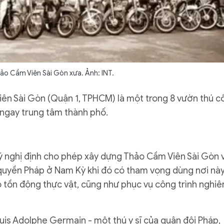
ảo Cầm Viên Sài Gòn xưa. Ảnh: INT.
n Sài Gòn (Quận 1, TPHCM) là một trong 8 vườn thú c
h” ngay trung tâm thành phố.
ý nghị định cho phép xây dựng Thảo Cầm Viên Sài Gòn 
 quyền Pháp ở Nam Kỳ khi đó có tham vọng dùng nơi nà
 tồn động thực vật, cũng như phục vụ công trình nghiê
is Adolphe Germain - một thú y sĩ của quân đội Pháp,