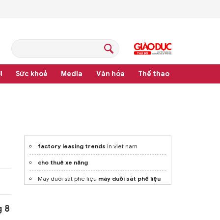
i
Sức khoẻ
Media
Văn hóa
Thể thao
pháp luật
factory leasing trends
in viet nam
cho thuê xe nâng
Máy duỗi sắt phế liệu
máy duỗi sắt phế liệu
Sản xuất
guzong
giá tốt
g 8
Find
hdo plywood
suppliers near me