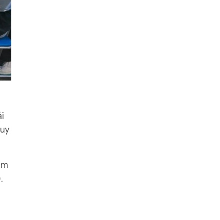
i
quy
năm
.