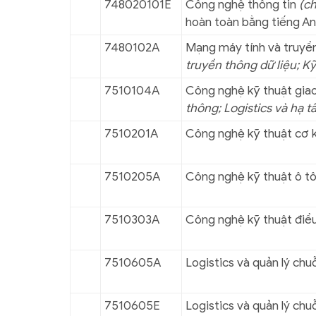
748020101E
Công nghệ thông tin
(c
hoàn toàn bằng tiếng A
7480102A
Mạng máy tính và truyền
truyền thông dữ liệu; Kỹ
7510104A
Công nghệ kỹ thuật gia
thông; Logistics và hạ t
7510201A
Công nghệ kỹ thuật cơ kh
7510205A
Công nghệ kỹ thuật ô tô 
7510303A
Công nghệ kỹ thuật điều 
7510605A
Logistics và quản lý chu
7510605E
Logistics và quản lý chu