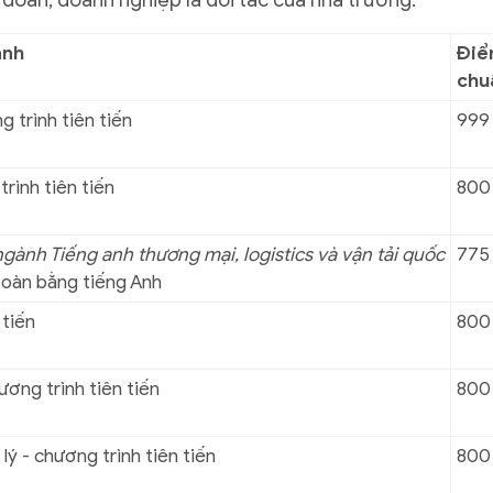
 đoàn, doanh nghiệp là đối tác của nhà trường.
ành
Đi
chu
g trình tiên tiến
999
rình tiên tiến
800
gành Tiếng anh thương mại, logistics và vận tải quốc
775
toàn bằng tiếng Anh
 tiến
800
ương trình tiên tiến
800
lý - chương trình tiên tiến
800