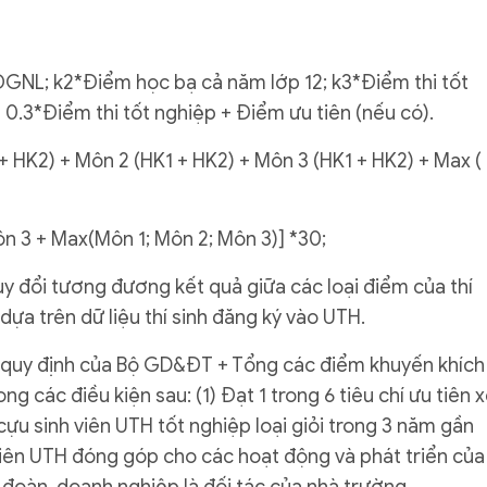
ĐGNL; k2*Điểm học bạ cả năm lớp 12; k3*Điểm thi tốt
 0.3*Điểm thi tốt nghiệp + Điểm ưu tiên (nếu có).
+ HK2) + Môn 2 (HK1 + HK2) + Môn 3 (HK1 + HK2) + Max (
ôn 3 + Max(Môn 1; Môn 2; Môn 3)] *30;
quy đổi tương đương kết quả giữa các loại điểm của thí
 dựa trên dữ liệu thí sinh đăng ký vào UTH.
o quy định của Bộ GD&ĐT + Tổng các điểm khuyến khích
 các điều kiện sau: (1) Đạt 1 trong 6 tiêu chí ưu tiên x
cựu sinh viên UTH tốt nghiệp loại giỏi trong 3 năm gần
 viên UTH đóng góp cho các hoạt động và phát triển của