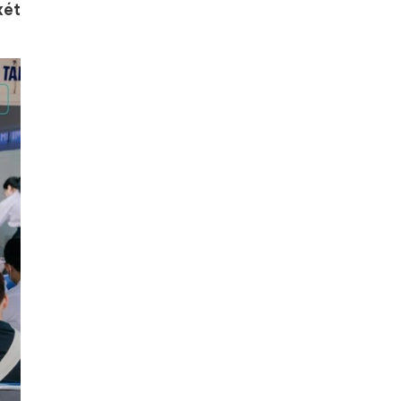
đỗ xe
xét
tử vi tuổi nhâm thân năm 2024 nam mạng
xe tải van cũ
xe rạch giá sài gòn