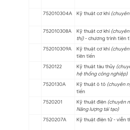
752010304A
Kỹ thuật cơ khí
(chuyên
752010308A
Kỹ thuật cơ khí
(chuyên 
thị)
- chương trình tiên t
752010309A
Kỹ thuật cơ khí
(chuyên 
tiên tiến
7520122
Kỹ thuật tàu thủy
(chuyê
hệ thống công nghiệp)
7520130A
Kỹ thuật ô tô
(chuyên ng
tiến
7520201
Kỹ thuật điện
(chuyên n
Năng lượng tái tạo)
7520207A
Kỹ thuật điện tử - viễn 