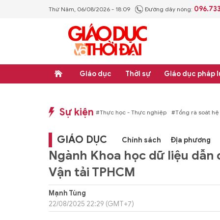
096.73
Thứ Năm, 06/08/2026 - 18:09
Đường dây nóng:
Giáo dục
Thời sự
Giáo dục pháp l
Sự kiện
p luật
#Thực học - Thực nghiệp
#Tổng rà soát hệ thống văn bản quy phạm ph
GIÁO DỤC
Chính sách
Địa phương
Ngành Khoa học dữ liệu dẫn
Vận tải TPHCM
Mạnh Tùng
22/08/2025 22:29 (GMT+7)