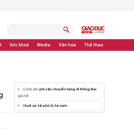
i
Sức khoẻ
Media
Văn hóa
Thể thao
pháp luật
Cước phí
phí vận chuyển hàng đi Đồng Nai
g
giá tốt
thuê xe tải phủ lý hà nam
thi công cột cờ inox giá tốt
Chọn
ổ cứng synology
giá tốt, chính hãng