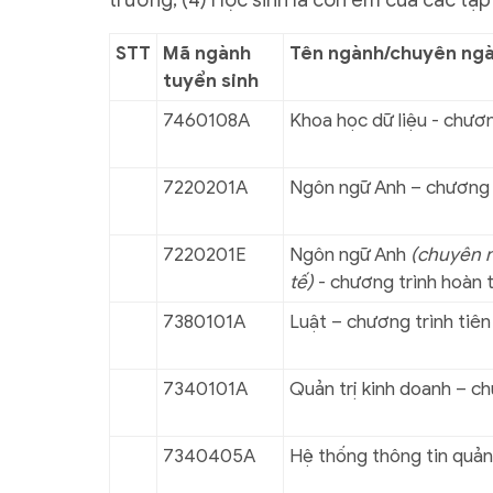
trường; (4) Học sinh là con em của các tập
STT
Mã ngành
Tên ngành/chuyên ng
tuyển sinh
7460108A
Khoa học dữ liệu - chươn
7220201A
Ngôn ngữ Anh – chương t
7220201E
Ngôn ngữ Anh
(chuyên n
tế)
- chương trình hoàn 
7380101A
Luật – chương trình tiên
7340101A
Quản trị kinh doanh – ch
7340405A
Hệ thống thông tin quản 