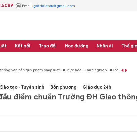
3.5089
Email:
gdtddientu@gmail.com
uật
Kết nối
Trao đổi
Học đường
Nhân ái
Thế giớ
áp luật
#Thực học - Thực nghiệp
#Tổng rà soát hệ thống văn bản quy phạm 
Đào tạo - Tuyển sinh
Bốn phương
Giáo dục 24h
 đầu điểm chuẩn Trường ĐH Giao thôn